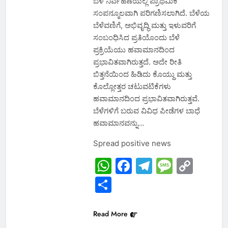
ಬೆಳೆ ನಿರ್ವಹಣೆಯಲ್ಲಿ ಪ್ರಾಥಮಿಕ
ಸಂಪನ್ಮೂಲವಾಗಿ ಪರಿಗಣಿಸಲಾಗಿದೆ. ಬೆಳೆಯ
ಬೆಳೆವಣಿಗೆ, ಅಭಿವೃದ್ಧಿ ಮತ್ತು ಇಳುವರಿಗೆ
ಸಂಬಂಧಿಸಿದ ಪ್ರತಿಯೊಂದು ಬೆಳೆ
ಪ್ರಕ್ರಿಯೆಯು ಹವಾಮಾನದಿಂದ
ಪ್ರಭಾವಿತವಾಗಿರುತ್ತದೆ. ಅದೇ ರೀತಿ
ಬಿತ್ತನೆಯಿಂದ ಹಿಡಿದು ಕೊಯ್ದು ಮತ್ತು
ಕೊಲ್ಲೋತ್ತರ ಚಟುವಟಿಕೆಗಳು
ಹವಾಮಾನದಿಂದ ಪ್ರಭಾವಿತವಾಗಿರುತ್ತವೆ.
ಬೆಳೆಗಳಿಗೆ ಬರುವ ವಿವಿಧ ಪೀಡೆಗಳ ಬಾಧೆ
ಹವಾಮಾನವನ್ನು…
Spread positive news
WhatsApp
Facebook
Telegram
Messa
Cop
Link
Share
Read More