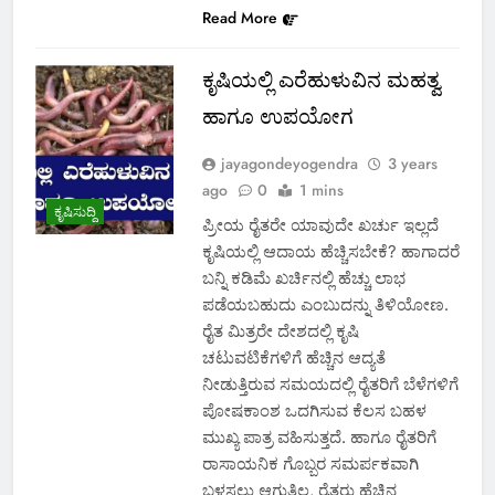
Read More
ಕೃಷಿಯಲ್ಲಿ ಎರೆಹುಳುವಿನ ಮಹತ್ವ
ಹಾಗೂ ಉಪಯೋಗ
jayagondeyogendra
3 years
ago
0
1 mins
ಕೃಷಿಸುದ್ದಿ
ಪ್ರೀಯ ರೈತರೇ ಯಾವುದೇ ಖರ್ಚು ಇಲ್ಲದೆ
ಕೃಷಿಯಲ್ಲಿ ಆದಾಯ ಹೆಚ್ಚಿಸಬೇಕೆ? ಹಾಗಾದರೆ
ಬನ್ನಿ ಕಡಿಮೆ ಖರ್ಚಿನಲ್ಲಿ ಹೆಚ್ಚು ಲಾಭ
ಪಡೆಯಬಹುದು ಎಂಬುದನ್ನು ತಿಳಿಯೋಣ.
ರೈತ ಮಿತ್ರರೇ ದೇಶದಲ್ಲಿ ಕೃಷಿ
ಚಟುವಟಿಕೆಗಳಿಗೆ ಹೆಚ್ಚಿನ ಆದ್ಯತೆ
ನೀಡುತ್ತಿರುವ ಸಮಯದಲ್ಲಿ ರೈತರಿಗೆ ಬೆಳೆಗಳಿಗೆ
ಪೋಷಕಾಂಶ ಒದಗಿಸುವ ಕೆಲಸ ಬಹಳ
ಮುಖ್ಯ ಪಾತ್ರ ವಹಿಸುತ್ತದೆ. ಹಾಗೂ ರೈತರಿಗೆ
ರಾಸಾಯನಿಕ ಗೊಬ್ಬರ ಸಮರ್ಪಕವಾಗಿ
ಬಳಸಲು ಆಗುತ್ತಿಲ್ಲ, ರೈತರು ಹೆಚ್ಚಿನ