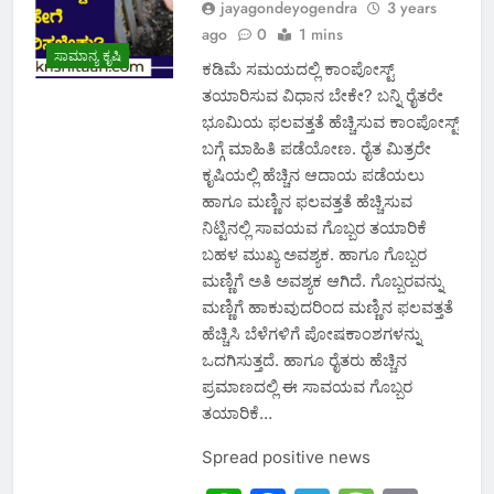
jayagondeyogendra
3 years
ago
0
1 mins
ಸಾಮಾನ್ಯ ಕೃಷಿ
ಕಡಿಮೆ ಸಮಯದಲ್ಲಿ ಕಾಂಪೋಸ್ಟ್
ತಯಾರಿಸುವ ವಿಧಾನ ಬೇಕೇ? ಬನ್ನಿ ರೈತರೇ
ಭೂಮಿಯ ಫಲವತ್ತತೆ ಹೆಚ್ಚಿಸುವ ಕಾಂಪೋಸ್ಟ್
ಬಗ್ಗೆ ಮಾಹಿತಿ ಪಡೆಯೋಣ. ರೈತ ಮಿತ್ರರೇ
ಕೃಷಿಯಲ್ಲಿ ಹೆಚ್ಚಿನ ಆದಾಯ ಪಡೆಯಲು
ಹಾಗೂ ಮಣ್ಣಿನ ಫಲವತ್ತತೆ ಹೆಚ್ಚಿಸುವ
ನಿಟ್ಟಿನಲ್ಲಿ ಸಾವಯವ ಗೊಬ್ಬರ ತಯಾರಿಕೆ
ಬಹಳ ಮುಖ್ಯ ಅವಶ್ಯಕ. ಹಾಗೂ ಗೊಬ್ಬರ
ಮಣ್ಣಿಗೆ ಅತಿ ಅವಶ್ಯಕ ಆಗಿದೆ. ಗೊಬ್ಬರವನ್ನು
ಮಣ್ಣಿಗೆ ಹಾಕುವುದರಿಂದ ಮಣ್ಣಿನ ಫಲವತ್ತತೆ
ಹೆಚ್ಚಿಸಿ ಬೆಳೆಗಳಿಗೆ ಪೋಷಕಾಂಶಗಳನ್ನು
ಒದಗಿಸುತ್ತದೆ. ಹಾಗೂ ರೈತರು ಹೆಚ್ಚಿನ
ಪ್ರಮಾಣದಲ್ಲಿ ಈ ಸಾವಯವ ಗೊಬ್ಬರ
ತಯಾರಿಕೆ…
Spread positive news