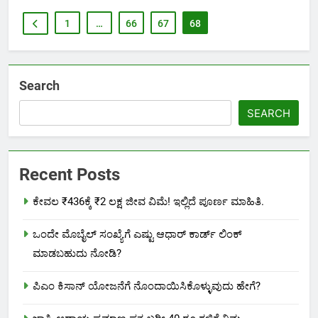
1
…
66
67
68
Search
SEARCH
Recent Posts
ಕೇವಲ ₹436ಕ್ಕೆ ₹2 ಲಕ್ಷ ಜೀವ ವಿಮೆ! ಇಲ್ಲಿದೆ ಪೂರ್ಣ ಮಾಹಿತಿ.
ಒಂದೇ ಮೊಬೈಲ್ ಸಂಖ್ಯೆಗೆ ಎಷ್ಟು ಆಧಾರ್ ಕಾರ್ಡ್ ಲಿಂಕ್
ಮಾಡಬಹುದು ನೋಡಿ?
ಪಿಎಂ ಕಿಸಾನ್ ಯೋಜನೆಗೆ ನೊಂದಾಯಿಸಿಕೊಳ್ಳುವುದು ಹೇಗೆ?