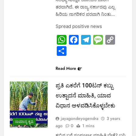
ತರಲಾಗಿದೆ. ಈ ರಾಜ್ಯ ಸರ್ಕಾರವು ಎಲ್ಲ
ಹಿರಿಯ ನಾಗರಿಕರ ಪರವಾಗಿ ನಿಂತು…
Spread positive news
WhatsApp
Facebook
Telegram
Messa
Cop
Link
Share
Read More
ಪ್ರತಿ ಎಕರೆಗೆ 100ಟನ್ ಕಬ್ಬು
ಉತ್ಪಾದನೆ ಮಾಹಿತಿ, ಯಾವ
ವಿಧಾನ ಅಳವಡಿಸಿಕೊಳ್ಳಬೇಕು
jayagondeyogendra
3 years
ಸಾಮಾನ್ಯ ಕೃಷಿ
ago
0
1 mins
ಕಬ್ಬಿನ ಬಗ್ಗೆ ಸಂಪೂರ್ಣ ಮಾಹಿತಿ ಬೇಕೆ? ಬನ್ನಿ