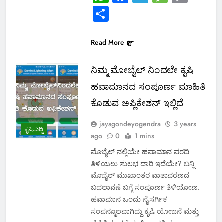
Link
Share
Read More
ನಿಮ್ಮ ಮೋಬೈಲ್ ನಿಂದಲೇ ಕೃಷಿ
ಹವಾಮಾನದ ಸಂಪೂರ್ಣ ಮಾಹಿತಿ
ಕೊಡುವ ಅಪ್ಲಿಕೇಶನ್ ಇಲ್ಲಿದೆ
jayagondeyogendra
3 years
ಕೃಷಿಸುದ್ದಿ
ago
0
1 mins
ಮೊಬೈಲ್ ನಲ್ಲಿಯೇ ಹವಾಮಾನ ವರದಿ
ತಿಳಿಯಲು ಸುಲಭ ದಾರಿ ಇದೆಯೇ? ಬನ್ನಿ
ಮೊಬೈಲ್ ಮುಖಾಂತರ ವಾತಾವರಣದ
ಬದಲಾವಣೆ ಬಗ್ಗೆ ಸಂಪೂರ್ಣ ತಿಳಿಯೋಣ.
ಹವಾಮಾನ ಒಂದು ನೈಸರ್ಗಿಕ
ಸಂಪನ್ಮೂಲವಾಗಿದ್ದು ಕೃಷಿ ಯೋಜನೆ ಮತ್ತು