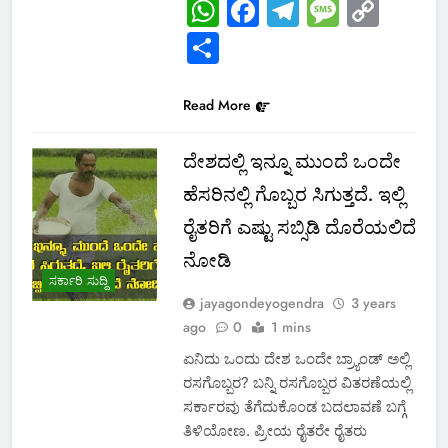
WhatsApp
Facebook
Telegram
Messa
Cop
Link
Share
Read More
ದೇಶದಲ್ಲಿ ಇನ್ನೂ ಮುಂದೆ ಒಂದೇ
ಹೆಸರಿನಲ್ಲಿ ಗೊಬ್ಬರ ಸಿಗುತ್ತದೆ. ಇಲ್ಲಿ
ರೈತರಿಗೆ ಎಷ್ಟು ಸಬ್ಸಿಡಿ ದೊರೆಯಲಿದೆ
ನೋಡಿ
ಸರ್ಕಾರಿ ಸುದ್ದಿ
jayagondeyogendra
3 years
ago
0
1 mins
ಏನಿದು ಒಂದು ದೇಶ ಒಂದೇ ಬ್ರ್ಯಾಂಡ್ ಅಲ್ಲಿ
ರಸಗೊಬ್ಬರ? ಬನ್ನಿ ರಸಗೊಬ್ಬರ ವಿತರಣೆಯಲ್ಲಿ
ಸರ್ಕಾರವು ತೆಗೆದುಕೊಂಡ ಬದಲಾವಣೆ ಬಗ್ಗೆ
ತಿಳಿಯೋಣ. ಪ್ರೀಯ‌ ರೈತರೇ ರೈತರು