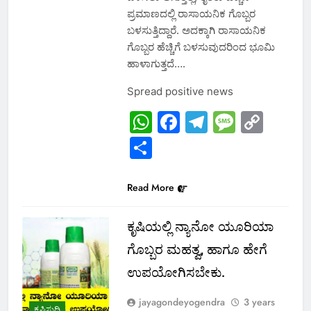
ಪ್ರಮಾಣದಲ್ಲಿ ರಾಸಾಯನಿಕ ಗೊಬ್ಬರ
ಬಳಸುತ್ತಿದ್ದಾರೆ. ಅದಕ್ಕಾಗಿ ರಾಸಾಯನಿಕ
ಗೊಬ್ಬರ ಹೆಚ್ಚಿಗೆ ಬಳಸುವುದರಿಂದ ಭೂಮಿ
ಹಾಳಾಗುತ್ತದೆ….
Spread positive news
WhatsApp
Facebook
Telegram
Messa
Cop
Link
Share
Read More
ಕೃಷಿಯಲ್ಲಿ ನ್ಯಾನೋ ಯೂರಿಯಾ
ಗೊಬ್ಬರ ಮಹತ್ವ, ಹಾಗೂ ಹೇಗೆ
ಉಪಯೋಗಿಸಬೇಕು.
jayagondeyogendra
3 years
ಕೃಷಿಸುದ್ದಿ