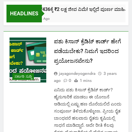
ಕೇವಲ ₹436ಕ್ಕೆ ₹2 ಲಕ್ಷ ಜೀವ ವಿಮೆ! ಇಲ್ಲಿದೆ ಪೂರ್ಣ ಮಾಹಿತಿ.
HEADLINES
2 Months Ago
ಪಶು ಕಿಸಾನ್ ಕ್ರೆಡಿಟ್ ಕಾರ್ಡ್ ಹೇಗೆ
ಪಡೆಯಬೇಕು? ನಿಮಗೆ ಇದರಿಂದ
ಪ್ರಯೋಜನವೇನು?
jayagondeyogendra
3 years
ಸರ್ಕಾರಿ ಸುದ್ದಿ
ago
0
1 mins
ಏನಿದು ಪಶು ಕಿಸಾನ್ ಕ್ರೆಡಿಟ್ ಕಾರ್ಡ್?
ಹೈನುಗಾರಿಕೆ ಮಾಡಲು ಈ ಯೋಜನೆ
ಅಡಿಯಲ್ಲಿ ಎಷ್ಟು ಹಣ ದೊರೆಯಲಿದೆ ಎಂದು
ಸಂಪೂರ್ಣ ತಿಳಿದುಕೊಳ್ಳೋಣ. ಪ್ರೀಯ ರೈತ
ಬಾಂಧವರೆ ಹಲವಾರು ರೈತರು ಕೃಷಿಯಲ್ಲಿ
ಸಾಧನೆ ಮಾಡಿದ್ದಾರೆ. ಅದೇ ರೀತಿ ಕೆಲವು