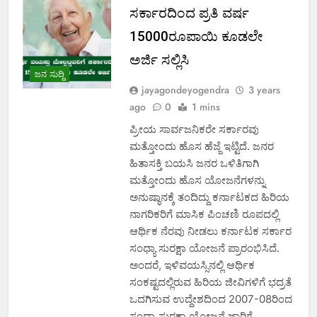
ಸರ್ಕಾರದಿಂದ ಪ್ರತಿ ವರ್ಷ
15000ರೂಪಾಯಿ ಕೂಡಲೇ
ಅರ್ಜಿ ಸಲ್ಲಿಸಿ
ಜನ ಸುದ್ದಿ
jayagondeyogendra
3 years
ago
0
1 mins
ಪ್ರೀಯ ಸಾರ್ವಜನಿಕರೇ ಸರ್ಕಾರವು
ಮತ್ತೋಂದು ಹೊಸ ಹೆಜ್ಜೆ ಇಟ್ಟಿದೆ. ಜನರ
ಹಿತಾಸಕ್ತಿ ಬಯಸಿ ಜನರ ಒಳಿತಿಗಾಗಿ
ಮತ್ತೋಂದು ಹೊಸ ಯೋಜನೆಗಳನ್ನು
ಅನುಷ್ಠಾನಕ್ಕೆ ತಂದಿದ್ದು ಕರ್ನಾಟಕದ ಹಿರಿಯ
ನಾಗರಿಕರಿಗೆ ಮಾಸಿಕ ಪಿಂಚಣಿ ರೂಪದಲ್ಲಿ
ಆರ್ಥಿಕ ನೆರವು ನೀಡಲು ಕರ್ನಾಟಕ ಸರ್ಕಾರ
ಸಂಧ್ಯಾ ಸುರಕ್ಷಾ ಯೋಜನೆ ಪ್ರಾರಂಭಿಸಿದೆ.
ಅಂದರೆ, ಇಳಿವಯಸ್ಸಿನಲ್ಲಿ ಆರ್ಥಿಕ
ಸಂಕಷ್ಟದಲ್ಲಿರುವ ಹಿರಿಯ ಜೀವಿಗಳಿಗೆ ಭದ್ರತೆ
ಒದಗಿಸುವ ಉದ್ದೇಶದಿಂದ 2007-08ರಿಂದ
ಸಂಧ್ಯಾ ಸುರಕ್ಷಾ ಯೋಜನೆ ಜಾರಿಗೆ