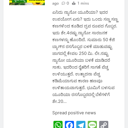
ago
0
1 mins
ಏನಿದು ನ್ಯಾನೋ ಯೂರಿಯಾ? ಇದರ
ಉಪಯೋಗ ಏನು? ಇದು ಒಂದು ಸಣ್ಣ ಸಣ್ಣ
ಕಣಗಳಿಂದ ಕೂಡಿದ ದ್ರವ ರೂಪದ ಗೊಬ್ಬರ.
ಇದು ಶೇ.4ರಷ್ಟು ನ್ಯಾನೋ ಸಾರಜನಕ
ಕಣಗಳನ್ನು ಹೊಂದಿದೆ. ಸುಮಾರು 50 ಕೆಜಿ
ಬ್ಯಾಗ್‍ನ ರಸಗೊಬ್ಬರ ಬಳಕೆ ಮಾಡುವಷ್ಟು
ಜಾಗದಲ್ಲಿ ಕೇವಲ 250 ಮಿ. ಲೀ.ನಷ್ಟು
ನ್ಯಾನೋ ಯೂರಿಯಾ ಬಳಕೆ ಮಾಡಿದರೆ
ಸಾಕು. ಇದರಿಂದ ರೈತರಿಗೆ ಸಾಗಣೆ ವೆಚ್ಚ
ಉಳಿಯುತ್ತದೆ. ಉತ್ಪಾದನಾ ವೆಚ್ಚ
ಕಡಿಮೆಯಾಗುವ ಕಾರಣ ಹಣವೂ
ಉಳಿತಾಯವಾಗುತ್ತದೆ. ಭೂಮಿಗೆ ಬಳಸುವ
ಯೂರಿಯಾ ರಸಗೊಬ್ಬರದಲ್ಲಿ ಬೆಳೆಗಳಿಗೆ
ಶೇ.20…
Spread positive news
WhatsApp
Facebook
Telegram
Messa
Cop