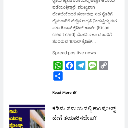
ರೈತರು ಹೈನುಗಾರಿಕೆಯಲ್ಲಿ ಹೆಚ್ಚಿನ ಆದಾಯ
ಪಡೆಯುತ್ತಿದ್ದಾರೆ. ಮುಖ್ಯವಾಗಿ
ಹೇಳಬೇಕೆಂದರೆ ಸರ್ಕಾರವು ಸಹ ರೈತರಿಗೆ
ಹೈನುಗಾರಿಕೆ ಹೆಚ್ಚಿನ ಆದ್ಯತೆ ನೀಡುತ್ತಿದ್ದು ಈಗ
ಪಶು ಕಿಸಾನ್ ಕ್ರೆಡಿಟ್ ಕಾರ್ಡ್ (Kisan
credit card) ಮೋದಿ ಸರ್ಕಾರ ಜಾರಿಗೆ
ತಂದಿರುವ ‘ಕಿಸಾನ್ ಕ್ರೆಡಿಟ್…
Spread positive news
WhatsApp
Facebook
Telegram
Messa
Cop
Link
Share
Read More
ಕಡಿಮೆ ಸಮಯದಲ್ಲಿ ಕಾಂಪೋಸ್ಟ್
ಹೇಗೆ ತಯಾರಿಸಬೇಕು?