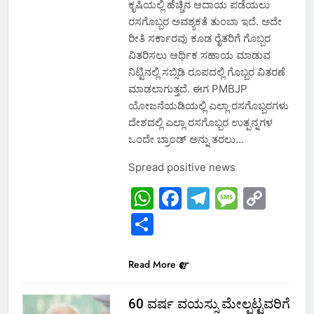
ಕೃಷಿಯಲ್ಲಿ ಹೆಚ್ಚಿನ ಆದಾಯ ಪಡೆಯಲು
ರಸಗೊಬ್ಬರ ಅವಶ್ಯಕತೆ ತುಂಬಾ ಇದೆ. ಅದೇ
ರೀತಿ ಸರ್ಕಾರವು ಕೂಡ ರೈತರಿಗೆ ಗೊಬ್ಬರ
ವಿತರಿಸಲು ಆರ್ಥಿಕ ಸಹಾಯ ಮಾಡುವ
ನಿಟ್ಟಿನಲ್ಲಿ ಸಬ್ಸಿಡಿ ರೂಪದಲ್ಲಿ ಗೊಬ್ಬರ ವಿತರಣೆ
ಮಾಡಲಾಗುತ್ತದೆ. ಈಗ PMBJP
ಯೋಜನೆಯಡಿಯಲ್ಲಿ ಎಲ್ಲಾ ರಸಗೊಬ್ಬರಗಳು
ದೇಶದಲ್ಲಿ ಎಲ್ಲಾ ರಸಗೊಬ್ಬರ ಉತ್ಪನ್ನಗಳ
ಒಂದೇ ಬ್ರಾಂಡ್ ಅನ್ನು ತರಲು…
Spread positive news
WhatsApp
Facebook
Telegram
Messa
Cop
Link
Share
Read More
60 ವರ್ಷ ವಯಸ್ಸು ಮೇಲ್ಪಟ್ಟವರಿಗೆ