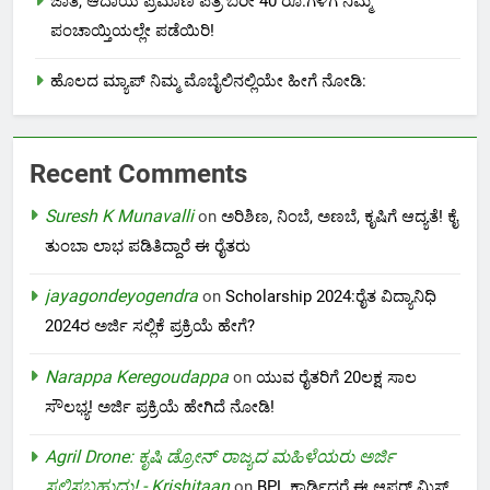
ಜಾತಿ, ಆದಾಯ ಪ್ರಮಾಣ ಪತ್ರ ಬರೀ 40 ರೂ.ಗಳಿಗೆ ನಿಮ್ಮ
ಪಂಚಾಯ್ತಿಯಲ್ಲೇ ಪಡೆಯಿರಿ!
ಹೊಲದ ಮ್ಯಾಪ್ ನಿಮ್ಮ ಮೊಬೈಲಿನಲ್ಲಿಯೇ ಹೀಗೆ ನೋಡಿ:
Recent Comments
Suresh K Munavalli
on
ಅರಿಶಿಣ, ನಿಂಬೆ, ಅಣಬೆ, ಕೃಷಿಗೆ ಆದ್ಯತೆ! ಕೈ
ತುಂಬಾ ಲಾಭ ಪಡಿತಿದ್ದಾರೆ ಈ ರೈತರು
jayagondeyogendra
on
Scholarship 2024:ರೈತ ವಿದ್ಯಾನಿಧಿ
2024ರ ಅರ್ಜಿ ಸಲ್ಲಿಕೆ ಪ್ರಕ್ರಿಯೆ ಹೇಗೆ?
Narappa Keregoudappa
on
ಯುವ ರೈತರಿಗೆ 20ಲಕ್ಷ ಸಾಲ
ಸೌಲಭ್ಯ! ಅರ್ಜಿ ಪ್ರಕ್ರಿಯೆ ಹೇಗಿದೆ ನೋಡಿ!
Agril Drone: ಕೃಷಿ ಡ್ರೋನ್ ರಾಜ್ಯದ ಮಹಿಳೆಯರು ಅರ್ಜಿ
ಸಲ್ಲಿಸಬಹುದು! - Krishitaan
on
BPL ಕಾರ್ಡಿದ್ದರೆ ಈ ಆಫರ್ ಮಿಸ್