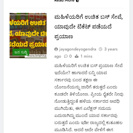
Read More
ಮಹಿಳೆಯರಿಗೆ ಉಚಿತ ಬಸ್ ಸೇವೆ,
ಯಾವುದೇ ಟಿಕೆಟ್ ಪಡೆಯದೆ
ಪ್ರಯಾಣ
jayagondeyogendra
3 years
ಜನ ಸುದ್ದಿ
ago
0
1 mins
ಮಹಿಳೆಯರಿಗೆ ಉಚಿತ ಬಸ್ ಪ್ರಯಾಣ ಸೇವೆ
ಇದೆಯೇ? ಹಾಗಾದರೆ ಬನ್ನಿ ಯಾವ
ಸರ್ಕಾರವು ಬಂದ ತಕ್ಷಣ ಈ
ಯೋಜನೆಯನ್ನು ಜಾರಿಗೆ ತರುತ್ತದೆ ಎಂದು
ಕೂಡಲೇ ತಿಳಿಯೋಣ. ಪ್ರೀಯ ರೈತರೇ ನೀವು
ನೋಡುತ್ತಿದ್ದಂತೆ ಹಳೆಯ ಸರ್ಕಾರದ ಅವಧಿ
ಮುಗಿಯಿತು, ಈಗ ಎಲೆಕ್ಷನ್ ಸಮಯ
ಎದುರಾಗಿದ್ದು ಮುಂದೆ ಯಾವ ಸರ್ಕಾರವು
ಬರುತ್ತದೆ ಎಂದು ಇಡೀ ರಾಜ್ಯದಲ್ಲಿ ಕುತೂಹಲ
ಮೂಡಿಸಿದೆ. ಆದರೆ ಅದೇ ವೇಳೆಗೆ ಈಗ