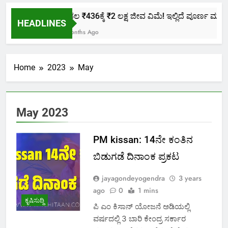
ಕೇವಲ ₹436ಕ್ಕೆ ₹2 ಲಕ್ಷ ಜೀವ ವಿಮೆ! ಇಲ್ಲಿದೆ ಪೂರ್ಣ ಮಾಹಿತಿ
HEADLINES
2 Months Ago
Home
2023
May
May 2023
PM kissan: 14ನೇ ಕಂತಿನ
ಬಿಡುಗಡೆ ದಿನಾಂಕ ಪ್ರಕಟ
jayagondeyogendra
3 years
ago
0
1 mins
ಕೃಷಿಸುದ್ದಿ
ಪಿ ಎಂ ಕಿಸಾನ್ ಯೋಜನೆ ಅಡಿಯಲ್ಲಿ
ವರ್ಷದಲ್ಲಿ 3 ಬಾರಿ ಕೇಂದ್ರ ಸರ್ಕಾರ