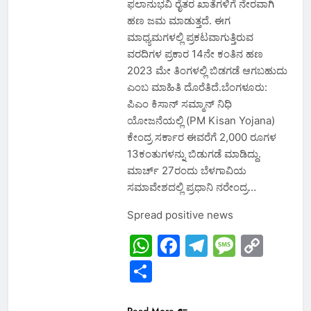
ಫಲಾನುಭವಿ ರೈತರ ಖಾತೆಗಳಿಗೆ ನೇರವಾಗಿ
ಹಣ ಜಮ ಮಾಡುತ್ತದೆ. ಈಗ
ಮಾಧ್ಯಮಗಳಲ್ಲಿ ಪ್ರಕಟವಾಗುತ್ತಿರುವ
ವರದಿಗಳ ಪ್ರಕಾರ 14ನೇ ಕಂತಿನ ಹಣ
2023 ಮೇ ತಿಂಗಳಲ್ಲಿ ಬಿಡಗಡೆ ಆಗಬಹುದು
ಎಂಬ ಮಾಹಿತಿ ದೊರೆತಿದೆ.ಬೆಂಗಳೂರು:
ಪಿಎಂ ಕಿಸಾನ್ ಸಮ್ಮಾನ್ ನಿಧಿ
ಯೋಜನೆಯಲ್ಲಿ (PM Kisan Yojana)
ಕೇಂದ್ರ ಸರ್ಕಾರ ಈವರೆಗೆ 2,000 ರೂಗಳ
13ಕಂತುಗಳನ್ನು ಬಿಡುಗಡೆ ಮಾಡಿದ್ದು.
ಮಾರ್ಚ್ 27ರಂದು ಬೆಳಗಾವಿಯ
ಸಮಾವೇಶದಲ್ಲಿ ಪ್ರಧಾನಿ ನರೇಂದ್ರ…
Spread positive news
WhatsApp
Facebook
Telegram
Messa
Cop
Link
Share