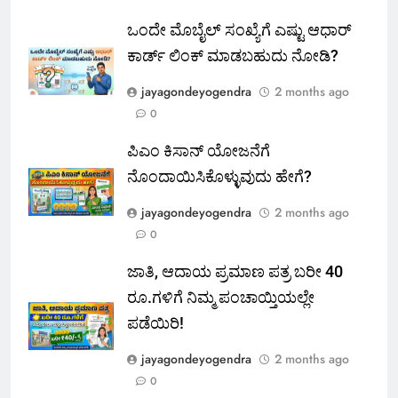
ಒಂದೇ ಮೊಬೈಲ್ ಸಂಖ್ಯೆಗೆ ಎಷ್ಟು ಆಧಾರ್
ಕಾರ್ಡ್ ಲಿಂಕ್ ಮಾಡಬಹುದು ನೋಡಿ?
jayagondeyogendra
2 months ago
0
ಪಿಎಂ ಕಿಸಾನ್ ಯೋಜನೆಗೆ
ನೊಂದಾಯಿಸಿಕೊಳ್ಳುವುದು ಹೇಗೆ?
jayagondeyogendra
2 months ago
0
ಜಾತಿ, ಆದಾಯ ಪ್ರಮಾಣ ಪತ್ರ ಬರೀ 40
ರೂ.ಗಳಿಗೆ ನಿಮ್ಮ ಪಂಚಾಯ್ತಿಯಲ್ಲೇ
ಪಡೆಯಿರಿ!
jayagondeyogendra
2 months ago
0