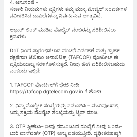
4. ಅನುಸರಣೆ –
ಸರ್ಕಾರಿ ನಿಯಮಗಳು ವ್ಯಕ್ತಿಗಳು ತಮ್ಮ ಮಾನ್ಯ ಮೊಬೈಲ್ ಸಂಪರ್ಕಗಳ
ನವೀಕರಿಸಿದ ದಾಖಲೆಗಳನ್ನು ನಿರ್ವಹಿಸುವ ಅಗತ್ಯವಿದೆ.
ಆಧಾರ್-ಲಿಂಕ್ ಮಾಡಿದ ಮೊಬೈಲ್ ನಂಬರನ್ನು ಪರಿಶೀಲಿಸಲು
ಕ್ರಮಗಳು
DoT ನಿಂದ ಪ್ರಾರಂಭಿಸಲಾದ ವಂಚನೆ ನಿರ್ವಹಣೆ ಮತ್ತು ಗ್ರಾಹಕ
ರಕ್ಷಣೆಗಾಗಿ ಟೆಲಿಕಾಂ ಅನಾಲಿಟಿಕ್ಸ್ (TAFCOP) ಪೋರ್ಟಲ್ ಈ
ಪ್ರಕ್ರಿಯೆಯನ್ನು ಸರಳಗೊಳಿಸುತ್ತದೆ. ನೀವು ಹೇಗೆ ಪರಿಶೀಲಿಸಬಹುದು
ಎಂಬುದು ಇಲ್ಲಿದೆ:
1. TAFCOP ಪೋರ್ಟಲ್‌ಗೆ ಭೇಟಿ ನೀಡಿ–
https://tafcop.dgtelecom.gov.in ಗೆ ಹೋಗಿ.
2. ನಿಮ್ಮ ಮೊಬೈಲ್ ಸಂಖ್ಯೆಯನ್ನು ನಮೂದಿಸಿ – ಮುಖಪುಟದಲ್ಲಿ,
ನಿಮ್ಮ ಸಕ್ರಿಯ ಮೊಬೈಲ್ ಸಂಖ್ಯೆಯನ್ನು ಟೈಪ್ ಮಾಡಿ.
3. OTP ಸ್ವೀಕರಿಸಿ– ನೀವು ನಮೂದಿಸಿದ ಸಂಖ್ಯೆಗೆ ನೀವು ಒಂದು-
ಬಾರಿ ಪಾಸ್‌ವರ್ಡ್ (OTP) ಅನ್ನು ಪಡೆಯುತ್ತೀರಿ. ದೃಢೀಕರಣಕ್ಕಾಗಿ