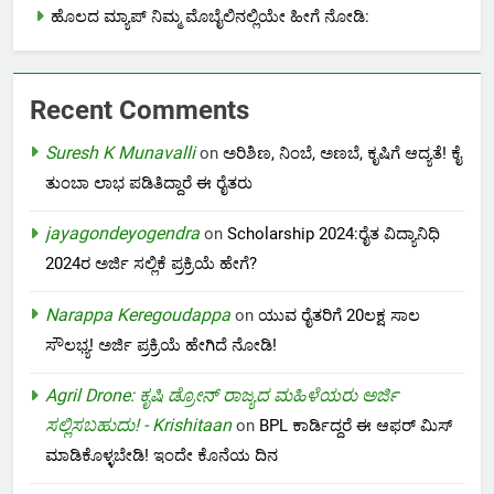
ಹೊಲದ ಮ್ಯಾಪ್ ನಿಮ್ಮ ಮೊಬೈಲಿನಲ್ಲಿಯೇ ಹೀಗೆ ನೋಡಿ:
Recent Comments
Suresh K Munavalli
on
ಅರಿಶಿಣ, ನಿಂಬೆ, ಅಣಬೆ, ಕೃಷಿಗೆ ಆದ್ಯತೆ! ಕೈ
ತುಂಬಾ ಲಾಭ ಪಡಿತಿದ್ದಾರೆ ಈ ರೈತರು
jayagondeyogendra
on
Scholarship 2024:ರೈತ ವಿದ್ಯಾನಿಧಿ
2024ರ ಅರ್ಜಿ ಸಲ್ಲಿಕೆ ಪ್ರಕ್ರಿಯೆ ಹೇಗೆ?
Narappa Keregoudappa
on
ಯುವ ರೈತರಿಗೆ 20ಲಕ್ಷ ಸಾಲ
ಸೌಲಭ್ಯ! ಅರ್ಜಿ ಪ್ರಕ್ರಿಯೆ ಹೇಗಿದೆ ನೋಡಿ!
Agril Drone: ಕೃಷಿ ಡ್ರೋನ್ ರಾಜ್ಯದ ಮಹಿಳೆಯರು ಅರ್ಜಿ
ಸಲ್ಲಿಸಬಹುದು! - Krishitaan
on
BPL ಕಾರ್ಡಿದ್ದರೆ ಈ ಆಫರ್ ಮಿಸ್
ಮಾಡಿಕೊಳ್ಳಬೇಡಿ! ಇಂದೇ ಕೊನೆಯ ದಿನ