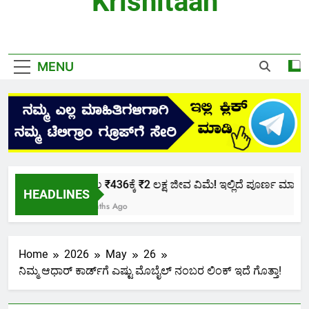
Krishitaan
MENU
ಕೇವಲ ₹436ಕ್ಕೆ ₹2 ಲಕ್ಷ ಜೀವ ವಿಮೆ! ಇಲ್ಲಿದೆ ಪೂರ್ಣ ಮಾಹಿತಿ.
HEADLINES
2 Months Ago
Home
2026
May
26
ನಿಮ್ಮ ಆಧಾರ್ ಕಾರ್ಡ್‌ಗೆ ಎಷ್ಟು ಮೊಬೈಲ್ ನಂಬರ ಲಿಂಕ್ ಇದೆ ಗೊತ್ತಾ!