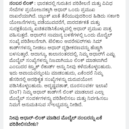
ನಂಬರ ಲಿಂಕ್ :
ಭಾರತದಲ್ಲಿ ಗುರುತಿನ ಪರಿಶೀಲನೆ ಮತ್ತು ವಿವಿಧ
ಸೇವೆಗಳ ಪ್ರಯೋಜನಕ್ಕಾಗಿ ಆಧಾರ್ ಒಂದು ಪ್ರಮುಖ
ದಾಖಲೆಯಾಗಿದೆ. ಬ್ಯಾಂಕ್ ಖಾತೆ ತೆರೆಯುವುದರಿಂದ ಹಿಡಿದು ಸರ್ಕಾರಿ
ಯೋಜನೆಗಳನ್ನು ಪಡೆಯುವವರೆಗೆ, ಪಾರದರ್ಶಕತೆ ಮತ್ತು
ಸುರಕ್ಷತೆಯನ್ನು ಖಚಿತಪಡಿಸಿಕೊಳ್ಳುವಲ್ಲಿ ಆಧಾರ್ ಪ್ರಮುಖ ಪಾತ್ರ
ವಹಿಸುತ್ತದೆ. ಆಧಾರ್‌ನ ಸಾಮಾನ್ಯ ಬಳಕೆಗಳಲ್ಲಿ ಒಂದು ಮೊಬೈಲ್
ಸಂಖ್ಯೆ ಪರಿಶೀಲನೆಗಾಗಿ. ಟೆಲಿಕಾಂ ಆಪರೇಟರ್‌ಗಳು ಸಿಮ್
ಕಾರ್ಡ್‌ಗಳನ್ನು ನೀಡಲು ಆಧಾರ್ ದೃಢೀಕರಣವನ್ನು ಹೆಚ್ಚಾಗಿ
ಬಳಸುತ್ತಾರೆ. ಆದಾಗ್ಯೂ, ಕಾಲಾನಂತರದಲ್ಲಿ, ನಿಮ್ಮ ಆಧಾರ್‌ಗೆ ಎಷ್ಟು
ಮೊಬೈಲ್ ಸಂಖ್ಯೆಗಳನ್ನು ನಿಜವಾಗಿಯೂ ಲಿಂಕ್ ಮಾಡಲಾಗಿದೆ
ಎಂಬುದರ ಟ್ರ್ಯಾಕ್ ರೆಕಾರ್ಡ್ ಅನ್ನು ನೀವು ಕಳೆದುಕೊಳ್ಳಬಹುದು.
ಇದು ಅಪಾಯವನ್ನುಂಟು ಮಾಡಬಹುದು, ಏಕೆಂದರೆ ನಿಮ್ಮ
ಹೆಸರಿನಲ್ಲಿ ಅನಧಿಕೃತ ಸಂಖ್ಯೆಗಳನ್ನು ದುರುಪಯೋಗ
ಪಡಿಸಿಕೊಳ್ಳಬಹುದು. ಅದೃಷ್ಟವಶಾತ್, ದೂರಸಂಪರ್ಕ ಇಲಾಖೆ
(DoT) ನಿಮ್ಮ ಆಧಾರ್ ಕಾರ್ಡ್‌ಗೆ ಲಿಂಕ್ ಮಾಡಲಾದ ಎಲ್ಲಾ
ಮೊಬೈಲ್ ಸಂಪರ್ಕಗಳನ್ನು ಪರಿಶೀಲಿಸಲು ಮತ್ತು ನಿರ್ವಹಿಸಲು
ನಿಮಗೆ ಅನುಮತಿಸುವ ಸೌಲಭ್ಯವನ್ನು ನೀಡಿದೆ.
ನೀವು ಆಧಾರ್-ಲಿಂಕ್ ಮಾಡಿದ ಮೊಬೈಲ್ ನಂಬರನ್ನು ಏಕೆ
ಪರಿಶೀಲಿಸಬೇಕು?