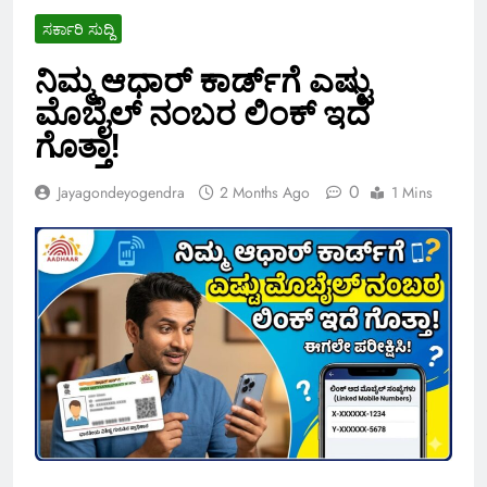
ಸರ್ಕಾರಿ ಸುದ್ದಿ
ನಿಮ್ಮ ಆಧಾರ್ ಕಾರ್ಡ್‌ಗೆ ಎಷ್ಟು
ಮೊಬೈಲ್ ನಂಬರ ಲಿಂಕ್ ಇದೆ
ಗೊತ್ತಾ!
0
Jayagondeyogendra
2 Months Ago
1 Mins