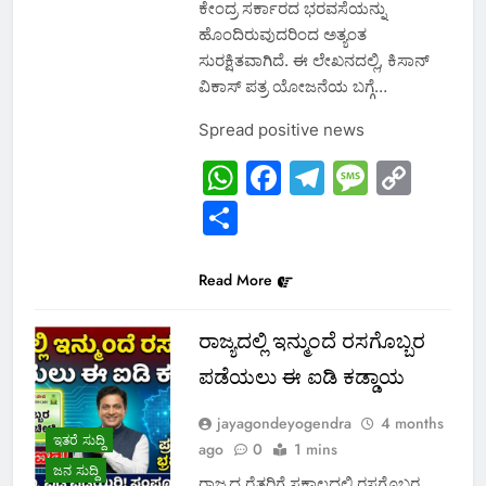
ಕೇಂದ್ರ ಸರ್ಕಾರದ ಭರವಸೆಯನ್ನು
ಹೊಂದಿರುವುದರಿಂದ ಅತ್ಯಂತ
ಸುರಕ್ಷಿತವಾಗಿದೆ. ಈ ಲೇಖನದಲ್ಲಿ, ಕಿಸಾನ್
ವಿಕಾಸ್ ಪತ್ರ ಯೋಜನೆಯ ಬಗ್ಗೆ…
Spread positive news
WhatsApp
Facebook
Telegram
Messa
Cop
Link
Share
Read More
ರಾಜ್ಯದಲ್ಲಿ ಇನ್ಮುಂದೆ ರಸಗೊಬ್ಬರ
ಪಡೆಯಲು ಈ ಐಡಿ ಕಡ್ಡಾಯ
jayagondeyogendra
4 months
ಇತರೆ ಸುದ್ದಿ
ago
0
1 mins
ಜನ ಸುದ್ದಿ
ರಾಜ್ಯದ ರೈತರಿಗೆ ಸಕಾಲದಲ್ಲಿ ರಸಗೊಬ್ಬರ