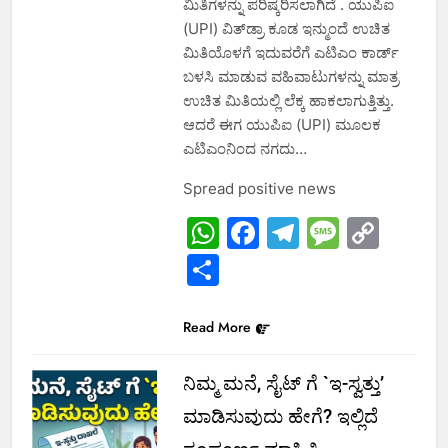
ಮಿತಿಗಳನ್ನು ಪರಿಷ್ಕರಿಸಲಾಗಿದೆ . ಯುಪಿಐ
(UPI) ವಿತ್‌ಡ್ರಾ ಕೂಡ ಇನ್ಮುಂದೆ ಉಚಿತ
ಮಿತಿಯೊಳಗೆ ಇದುವರೆಗೆ ಎಟಿಎಂ ಕಾರ್ಡ್
ಬಳಸಿ ಮಾಡುವ ವಹಿವಾಟುಗಳನ್ನು ಮಾತ್ರ
ಉಚಿತ ಮಿತಿಯಲ್ಲಿ ಲೆಕ್ಕ ಹಾಕಲಾಗುತ್ತಿತ್ತು.
ಆದರೆ ಈಗ ಯುಪಿಐ (UPI) ಮೂಲಕ
ಎಟಿಎಂನಿಂದ ನಗದು…
Spread positive news
WhatsApp
Facebook
Telegram
Messa
Cop
Link
Share
Read More
ನಿಮ್ಮ ಮನೆ, ಸೈಟ್‌ ಗೆ `ಇ-ಸ್ವತ್ತು’
ಮಾಡಿಸುವುದು ಹೇಗೆ? ಇಲ್ಲಿದೆ