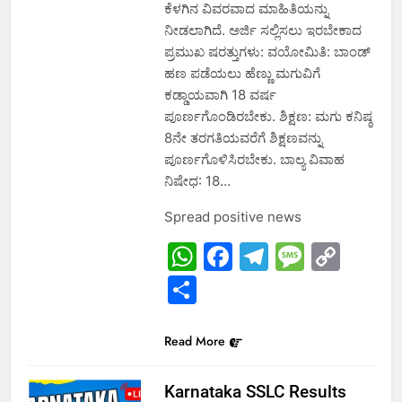
ಕೆಳಗಿನ ವಿವರವಾದ ಮಾಹಿತಿಯನ್ನು
ನೀಡಲಾಗಿದೆ. ಅರ್ಜಿ ಸಲ್ಲಿಸಲು ಇರಬೇಕಾದ
ಪ್ರಮುಖ ಷರತ್ತುಗಳು: ವಯೋಮಿತಿ: ಬಾಂಡ್
ಹಣ ಪಡೆಯಲು ಹೆಣ್ಣು ಮಗುವಿಗೆ
ಕಡ್ಡಾಯವಾಗಿ 18 ವರ್ಷ
ಪೂರ್ಣಗೊಂಡಿರಬೇಕು. ಶಿಕ್ಷಣ: ಮಗು ಕನಿಷ್ಠ
8ನೇ ತರಗತಿಯವರೆಗೆ ಶಿಕ್ಷಣವನ್ನು
ಪೂರ್ಣಗೊಳಿಸಿರಬೇಕು. ಬಾಲ್ಯ ವಿವಾಹ
ನಿಷೇಧ: 18…
Spread positive news
WhatsApp
Facebook
Telegram
Messa
Cop
Link
Share
Read More
Karnataka SSLC Results