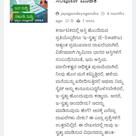
ಸಂಪೂರ್ಣ ಮಾಹಿತಿ
ಜನ ಸುದ್ದಿ
jayagondeyogendra
4 months
ಸರ್ಕಾರಿ ಸುದ್ದಿ
ago
0
1 mins
ಕರ್ನಾಟಕದಲ್ಲಿ ಆಸ್ತಿ ಹೊಂದಿರುವ
ಪ್ರತಿಯೊಬ್ಬರಿಗೂ ‘ಇ-ಸ್ವತ್ತು’ (E-Swathu)
ಅತ್ಯಂತ ಪ್ರಮುಖವಾದ ದಾಖಲೆಯಾಗಿದೆ.
ವಿಶೇಷವಾಗಿ ಗ್ರಾಮೀಣ ಭಾಗದ ಆಸ್ತಿಗಳಿಗೆ
ಸಂಬಂಧಿಸಿದಂತೆ, ಇದು ಆಸ್ತಿಯ
ಮಾಲೀಕತ್ವದ ಅಧಿಕೃತ ಪುರಾವೆಯಾಗಿದೆ.
ನೀವು ಹೊಸ ಮನೆ ಕಟ್ಟುತ್ತಿರಲಿ, ಹಳೆಯ
ಮನೆಯನ್ನು ಖರೀದಿಸುತ್ತಿರಲಿ ಅಥವಾ ನಿಮ್ಮ
ಸೈಟ್‌ ಅನ್ನು ಕಾನೂನುಬದ್ಧಗೊಳಿಸಬೇಕಿರಲಿ,
ಇ-ಸ್ವತ್ತು ಹೊಂದುವುದು ಕಡ್ಡಾಯ. ಆದರೆ,
ಇ-ಸ್ವತ್ತು ಅಂದರೇನು? ಅದನ್ನು
ಮಾಡಿಸುವುದು ಹೇಗೆ? ಅದಕ್ಕೆ ಏನೆಲ್ಲಾ
ದಾಖಲೆಗಳು ಬೇಕು? ಈ ಎಲ್ಲಾ ಪ್ರಶ್ನೆಗಳಿಗೆ
ಉತ್ತರವಿಲ್ಲಿದೆ. ಈ ಲೇಖನದಲ್ಲಿ ನಾವು ಇ-
ಸ್ವತ್ತು ಮಾಡಿಸುವ ವಿಧಾನವನ್ನು ಹಂತ-