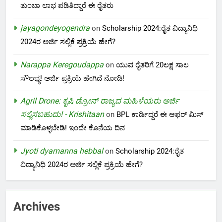
ತುಂಬಾ ಲಾಭ ಪಡಿತಿದ್ದಾರೆ ಈ ರೈತರು
jayagondeyogendra
on
Scholarship 2024:ರೈತ ವಿದ್ಯಾನಿಧಿ
2024ರ ಅರ್ಜಿ ಸಲ್ಲಿಕೆ ಪ್ರಕ್ರಿಯೆ ಹೇಗೆ?
Narappa Keregoudappa
on
ಯುವ ರೈತರಿಗೆ 20ಲಕ್ಷ ಸಾಲ
ಸೌಲಭ್ಯ! ಅರ್ಜಿ ಪ್ರಕ್ರಿಯೆ ಹೇಗಿದೆ ನೋಡಿ!
Agril Drone: ಕೃಷಿ ಡ್ರೋನ್ ರಾಜ್ಯದ ಮಹಿಳೆಯರು ಅರ್ಜಿ
ಸಲ್ಲಿಸಬಹುದು! - Krishitaan
on
BPL ಕಾರ್ಡಿದ್ದರೆ ಈ ಆಫರ್ ಮಿಸ್
ಮಾಡಿಕೊಳ್ಳಬೇಡಿ! ಇಂದೇ ಕೊನೆಯ ದಿನ
Jyoti dyamanna hebbal
on
Scholarship 2024:ರೈತ
ವಿದ್ಯಾನಿಧಿ 2024ರ ಅರ್ಜಿ ಸಲ್ಲಿಕೆ ಪ್ರಕ್ರಿಯೆ ಹೇಗೆ?
Archives