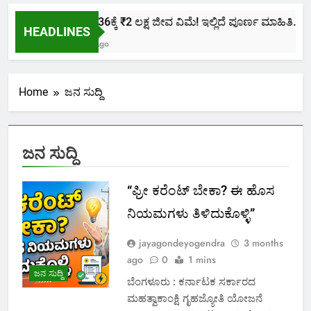
ಕೇವಲ ₹436ಕ್ಕೆ ₹2 ಲಕ್ಷ ಜೀವ ವಿಮೆ! ಇಲ್ಲಿದೆ ಪೂರ್ಣ ಮಾಹಿತಿ.
HEADLINES
2 Months Ago
Home
ಜನ ಸುದ್ದಿ
ಜನ ಸುದ್ದಿ
“ಫ್ರೀ ಕರೆಂಟ್‌ ಬೇಕಾ? ಈ ಹೊಸ
ನಿಯಮಗಳು ತಿಳಿದುಕೊಳ್ಳಿ”
jayagondeyogendra
3 months
ago
0
1 mins
ಜನ ಸುದ್ದಿ
ಬೆಂಗಳೂರು : ಕರ್ನಾಟಕ ಸರ್ಕಾರದ
ಮಹತ್ವಾಕಾಂಕ್ಷಿ ಗೃಹಜ್ಯೋತಿ ಯೋಜನೆ