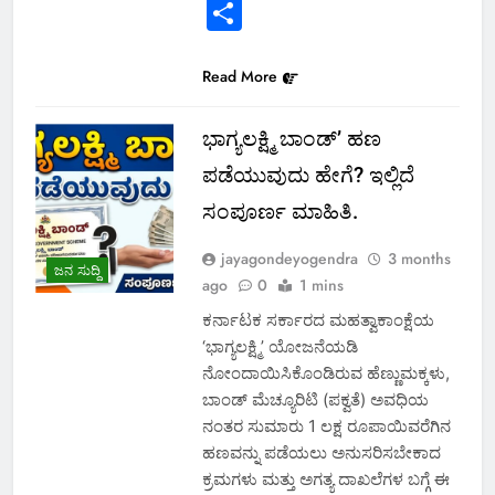
Link
Share
Read More
ಭಾಗ್ಯಲಕ್ಷ್ಮಿ ಬಾಂಡ್’ ಹಣ
ಪಡೆಯುವುದು ಹೇಗೆ? ಇಲ್ಲಿದೆ
ಸಂಪೂರ್ಣ ಮಾಹಿತಿ.
jayagondeyogendra
3 months
ಜನ ಸುದ್ದಿ
ago
0
1 mins
ಕರ್ನಾಟಕ ಸರ್ಕಾರದ ಮಹತ್ವಾಕಾಂಕ್ಷೆಯ
‘ಭಾಗ್ಯಲಕ್ಷ್ಮಿ’ ಯೋಜನೆಯಡಿ
ನೋಂದಾಯಿಸಿಕೊಂಡಿರುವ ಹೆಣ್ಣುಮಕ್ಕಳು,
ಬಾಂಡ್ ಮೆಚ್ಯೂರಿಟಿ (ಪಕ್ವತೆ) ಅವಧಿಯ
ನಂತರ ಸುಮಾರು 1 ಲಕ್ಷ ರೂಪಾಯಿವರೆಗಿನ
ಹಣವನ್ನು ಪಡೆಯಲು ಅನುಸರಿಸಬೇಕಾದ
ಕ್ರಮಗಳು ಮತ್ತು ಅಗತ್ಯ ದಾಖಲೆಗಳ ಬಗ್ಗೆ ಈ