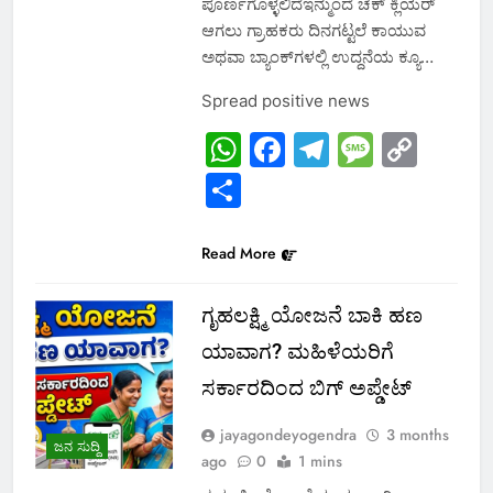
ಪೂರ್ಣಗೊಳ್ಳಲಿದೆಇನ್ಮುಂದೆ ಚೆಕ್ ಕ್ಲಿಯರ್
ಆಗಲು ಗ್ರಾಹಕರು ದಿನಗಟ್ಟಲೆ ಕಾಯುವ
ಅಥವಾ ಬ್ಯಾಂಕ್‌ಗಳಲ್ಲಿ ಉದ್ದನೆಯ ಕ್ಯೂ…
Spread positive news
WhatsApp
Facebook
Telegram
Messa
Cop
Link
Share
Read More
ಗೃಹಲಕ್ಷ್ಮಿ ಯೋಜನೆ ಬಾಕಿ ಹಣ
ಯಾವಾಗ? ಮಹಿಳೆಯರಿಗೆ
ಸರ್ಕಾರದಿಂದ ಬಿಗ್ ಅಪ್ಡೇಟ್
jayagondeyogendra
3 months
ಜನ ಸುದ್ದಿ
ago
0
1 mins