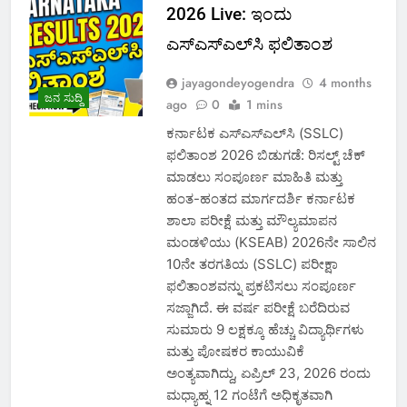
2026 Live: ಇಂದು
ಎಸ್‌ಎಸ್‌ಎಲ್‌ಸಿ ಫಲಿತಾಂಶ
jayagondeyogendra
4 months
ಜನ ಸುದ್ದಿ
ago
0
1 mins
ಕರ್ನಾಟಕ ಎಸ್‌ಎಸ್‌ಎಲ್‌ಸಿ (SSLC)
ಫಲಿತಾಂಶ 2026 ಬಿಡುಗಡೆ: ರಿಸಲ್ಟ್ ಚೆಕ್
ಮಾಡಲು ಸಂಪೂರ್ಣ ಮಾಹಿತಿ ಮತ್ತು
ಹಂತ-ಹಂತದ ಮಾರ್ಗದರ್ಶಿ ಕರ್ನಾಟಕ
ಶಾಲಾ ಪರೀಕ್ಷೆ ಮತ್ತು ಮೌಲ್ಯಮಾಪನ
ಮಂಡಳಿಯು (KSEAB) 2026ನೇ ಸಾಲಿನ
10ನೇ ತರಗತಿಯ (SSLC) ಪರೀಕ್ಷಾ
ಫಲಿತಾಂಶವನ್ನು ಪ್ರಕಟಿಸಲು ಸಂಪೂರ್ಣ
ಸಜ್ಜಾಗಿದೆ. ಈ ವರ್ಷ ಪರೀಕ್ಷೆ ಬರೆದಿರುವ
ಸುಮಾರು 9 ಲಕ್ಷಕ್ಕೂ ಹೆಚ್ಚು ವಿದ್ಯಾರ್ಥಿಗಳು
ಮತ್ತು ಪೋಷಕರ ಕಾಯುವಿಕೆ
ಅಂತ್ಯವಾಗಿದ್ದು, ಏಪ್ರಿಲ್ 23, 2026 ರಂದು
ಮಧ್ಯಾಹ್ನ 12 ಗಂಟೆಗೆ ಅಧಿಕೃತವಾಗಿ