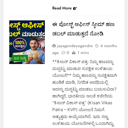
Read More
ಈ ಪೋಸ್ಟ್ ಆಫೀಸ್ ಸ್ಕೀಮ್ ಹಣ
ಡಬಲ್ ಮಾಡುತ್ತದೆ ನೋಡಿ
jayagondeyogendra
4 months
ago
0
1 mins
ಜನ ಸುದ್ದಿ
**ಕಿಸಾನ್ ವಿಕಾಸ್ ಪತ್ರ: ನಿಮ್ಮ ಹಣವನ್ನು
ದುಪ್ಪಟ್ಟು ಮಾಡುವ ಸುರಕ್ಷಿತ ಉಳಿತಾಯ
ಯೋಜನೆ** ನಿಮ್ಮ ಹಣವನ್ನು ಸುರಕ್ಷಿತವಾಗಿ
ಹೂಡಿಕೆ ಮಾಡಿ, ನಿಗದಿತ ಅವಧಿಯಲ್ಲಿ
ಅದನ್ನು ದುಪ್ಪಟ್ಟು ಮಾಡಲು ಬಯಸುವಿರಾ?
ಹಾಗಿದ್ದರೆ, ಭಾರತೀಯ ಅಂಚೆ ಕಚೇರಿಯ
“ಕಿಸಾನ್ ವಿಕಾಸ್ ಪತ್ರ” (Kisan Vikas
Patra – KVP) ಯೋಜನೆ ನಿಮಗೆ
ಅತ್ಯುತ್ತಮ ಆಯ್ಕೆಯಾಗಿದೆ. ಇದು ಸಣ್ಣ
ಉಳಿತಾಯ ಯೋಜನೆಗಳಲ್ಲಿ ಒಂದಾಗಿದ್ದು,