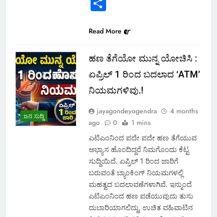
Link
Share
Read More
ಹಣ ತೆಗೆಯೋ ಮುನ್ನ ಯೋಚಿಸಿ :
ಏಪ್ರಿಲ್ 1 ರಿಂದ ಬದಲಾದ ‘ATM’
ನಿಯಮಗಳಿವು.!
jayagondeyogendra
4 months
ಜನ ಸುದ್ದಿ
ago
0
1 mins
ಎಟಿಎಂನಿಂದ ಪದೇ ಪದೇ ಹಣ ತೆಗೆಯುವ
ಅಭ್ಯಾಸ ಹೊಂದಿದ್ದರೆ ನಿಮಗೊಂದು ಕೆಟ್ಟ
ಸುದ್ದಿಯಿದೆ. ಏಪ್ರಿಲ್ 1 ರಿಂದ ಜಾರಿಗೆ
ಬರುವಂತೆ ಬ್ಯಾಂಕಿಂಗ್ ನಿಯಮಗಳಲ್ಲಿ
ಮಹತ್ವದ ಬದಲಾವಣೆಗಳಾಗಿವೆ. ಇನ್ಮುಂದೆ
ಎಟಿಎಂನಿಂದ ಹಣ ಪಡೆಯುವುದು ತುಸು
ದುಬಾರಿಯಾಗಲಿದ್ದು, ಉಚಿತ ವಹಿವಾಟಿನ