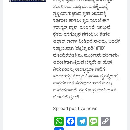
ತಲುಪಿಸಲು ಮತ್ತು ಮಾರುಕಟ್ಟೆಯಲ್ಲಿ
ಸೃಷ್ಟಿಯಾಗುತ್ತಿರುವ ಕೃತಕ ಅಭಾವಕ್ಕೆ
ಕಡಿವಾಣ ಹಾಕಲು ಕೃಷಿ ಇಲಾಖೆ ಈಗ
‘ಮಾಸ್ಟರ್ ಪ್ಲಾನ್’ ರೂಪಿಸಿದೆ. ಇನ್ಮುಂದೆ
ರೈತರು ರಸಗೊಬ್ಬರ ಪಡೆಯಲು ಕೇವಲ
ಆಧಾರ್ ಕಾರ್ಡ್ ನೀಡಿದರೆ ಸಾಲದು, ಬದಲಿಗೆ
ಕಡ್ಡಾಯವಾಗಿ ‘ಫ್ರೂಟ್ಸ್ ಐಡಿ’ (FID)
ಹೊಂದಿರಲೇಬೇಕು. ಮುಂಗಾರು ಹಂಗಾಮು
ಆರಂಭವಾಗುತ್ತಿರುವ ಬೆನ್ನಲ್ಲೇ ಈ ಹೊಸ
ನಿಯಮವನ್ನು ರಾಜ್ಯಾದ್ಯಂತ ಜಾರಿಗೆ
ತರಲಾಗಿದ್ದು, ಗೊಬ್ಬರ ವಿತರಣಾ ವ್ಯವಸ್ಥೆಯಲ್ಲಿ
ಪಾರದರ್ಶಕತೆ ತರುವುದು ಇದರ ಮುಖ್ಯ
ಉದ್ದೇಶವಾಗಿದೆ. ರಸಗೊಬ್ಬರ ಮಾಫಿಯಾಗೆ
ಬೀಳಲಿದೆ ಬ್ರೇಕ್!…
Spread positive news
WhatsApp
Facebook
Telegram
Messa
Cop