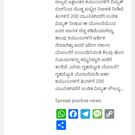
ರಾಜ್ಯದ ಲಕ್ಷಾಂತರ ಕುಟುಂಬಗಳಿಗೆ ವಿದ್ಯುತ್‌
ಬಿಲ್‌ನಿಂದ ದೊಡ್ಡ ಮಟ್ಟದ ನಿರಾಳತೆ ನೀಡಿದೆ.
ತಿಂಗಳಿಗೆ 200 ಯೂನಿಟ್‌ವರೆಗೆ ಉಚಿತ
ವಿದ್ಯುತ್‌ ನೀಡುವ ಈ ಯೋಜನೆಯಿಂದ
ಜನರ ಮಾಸಿಕ ವೆಚ್ಚ ಕಡಿಮೆಯಾಗಿದ್ದು,
ಹಲವು ಕುಟುಂಬಗಳಿಗೆ ಆರ್ಥಿಕ
ನೆರವಾಗಿತ್ತು.ಆದರೆ ಇದೀಗ ಸರ್ಕಾರ
ಯೋಜನೆಗೆ ಸಂಬಂಧಿಸಿದಂತೆ ಕೆಲವು ಹೊಸ
ನಿಯಮಗಳನ್ನು ಕಟ್ಟುನಿಟ್ಟಾಗಿ ಜಾರಿಗೆ
ತಂದಿದೆ. ಏನಿದು ಗೃಹಜ್ಯೋತಿ ಯೋಜನೆ?
ಗೃಹಜ್ಯೋತಿ ಯೋಜನೆಯಡಿ ಅರ್ಹ
ಕುಟುಂಬಗಳಿಗೆ ತಿಂಗಳಿಗೆ 200
ಯೂನಿಟ್‌ವರೆಗೆ ಉಚಿತ ವಿದ್ಯುತ್‌ ಸೌಲಭ್ಯ…
Spread positive news
WhatsApp
Facebook
Telegram
Messa
Cop
Link
Share