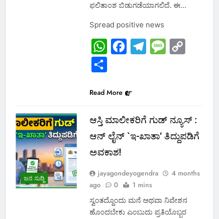
ಫಲಿತಾಂಶ ಬಿಡುಗಡೆಯಾಗಲಿದೆ. ಈ…
Spread positive news
WhatsApp
Facebook
Telegram
Messa
Cop
Link
Share
Read More
ಆಸ್ತಿ ಮಾಲೀಕರಿಗೆ ಗುಡ್ ನ್ಯೂಸ್ :
ಆನ್ ಲೈನ್ `ಇ-ಖಾತಾ’ ತಿದ್ದುಪಡಿಗೆ
ಅವಕಾಶ!
jayagondeyogendra
4 months
ಜನ ಸುದ್ದಿ
ago
0
1 mins
ಸ್ವಂತದ್ದೊಂದು ಮನೆ ಅಥವಾ ನಿವೇಶನ
ಹೊಂದಬೇಕು ಎಂಬುದು ಪ್ರತಿಯೊಬ್ಬರ