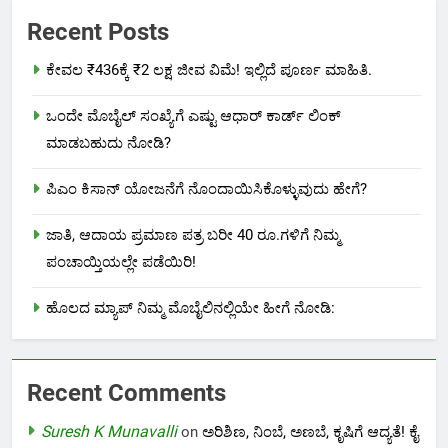
Recent Posts
ಕೇವಲ ₹436ಕ್ಕೆ ₹2 ಲಕ್ಷ ಜೀವ ವಿಮೆ! ಇಲ್ಲಿದೆ ಪೂರ್ಣ ಮಾಹಿತಿ.
ಒಂದೇ ಮೊಬೈಲ್ ಸಂಖ್ಯೆಗೆ ಎಷ್ಟು ಆಧಾರ್ ಕಾರ್ಡ್ ಲಿಂಕ್
ಮಾಡಬಹುದು ನೋಡಿ?
ಪಿಎಂ ಕಿಸಾನ್ ಯೋಜನೆಗೆ ನೊಂದಾಯಿಸಿಕೊಳ್ಳುವುದು ಹೇಗೆ?
ಜಾತಿ, ಆದಾಯ ಪ್ರಮಾಣ ಪತ್ರ ಬರೀ 40 ರೂ.ಗಳಿಗೆ ನಿಮ್ಮ
ಪಂಚಾಯ್ತಿಯಲ್ಲೇ ಪಡೆಯಿರಿ!
ಹೊಲದ ಮ್ಯಾಪ್ ನಿಮ್ಮ ಮೊಬೈಲಿನಲ್ಲಿಯೇ ಹೀಗೆ ನೋಡಿ:
Recent Comments
Suresh K Munavalli
on
ಅರಿಶಿಣ, ನಿಂಬೆ, ಅಣಬೆ, ಕೃಷಿಗೆ ಆದ್ಯತೆ! ಕೈ