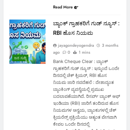
Read More
ಬ್ಯಾಂಕ್ ಗ್ರಾಹಕರಿಗೆ ಗುಡ್ ನ್ಯೂಸ್ :
RBI ಹೊಸ ನಿಯಮ
jayagondeyogendra
3 months
ago
0
1 mins
ಜನ ಸುದ್ದಿ
Bank Cheque Clear : ಬ್ಯಾಂಕ್
ಗ್ರಾಹಕರಿಗೆ ಗುಡ್ ನ್ಯೂಸ್ : ಇನ್ಮುಂದೆ ಒಂದೇ
ದಿನದಲ್ಲಿ ಚೆಕ್ ಕ್ಲಿಯರ್, RBI ಹೊಸ
ನಿಯಮ ಜಾರಿ ನವದೆಹಲಿ : ದೇಶಾದ್ಯಂತ
ಬ್ಯಾಂಕಿಂಗ್ ವ್ಯವಸ್ಥೆಯಲ್ಲಿ ಪ್ರಮುಖ
ಬದಲಾವಣೆಯಾಗಿದೆ. ರಿಸರ್ವ್ ಬ್ಯಾಂಕ್ ಆಫ್
ಇಂಡಿಯಾ (RBI) ಜಾರಿಗೆ ತಂದಿರುವ ಹೊಸ
ನಿಯಮಗಳ ಅನ್ವಯ, ಬ್ಯಾಂಕುಗಳಲ್ಲಿ ಚೆಕ್
ಕ್ಲಿಯರೆನ್ಸ್ ಪ್ರಕ್ರಿಯೆಯು ಅತ್ಯಂತ ವೇಗವಾಗಿ
ಕೇವಲ ಒಂದೇ ದಿನದಲ್ಲಿ