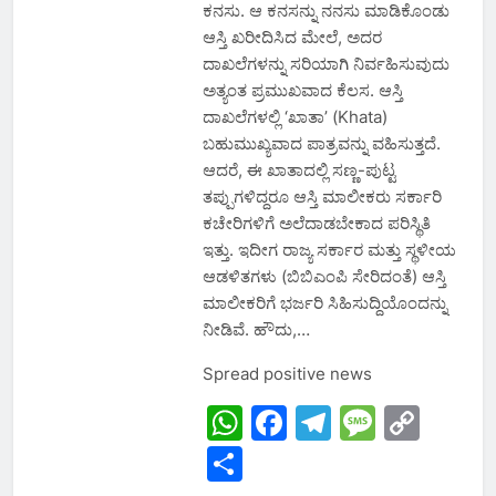
ಕನಸು. ಆ ಕನಸನ್ನು ನನಸು ಮಾಡಿಕೊಂಡು
ಆಸ್ತಿ ಖರೀದಿಸಿದ ಮೇಲೆ, ಅದರ
ದಾಖಲೆಗಳನ್ನು ಸರಿಯಾಗಿ ನಿರ್ವಹಿಸುವುದು
ಅತ್ಯಂತ ಪ್ರಮುಖವಾದ ಕೆಲಸ. ಆಸ್ತಿ
ದಾಖಲೆಗಳಲ್ಲಿ ‘ಖಾತಾ’ (Khata)
ಬಹುಮುಖ್ಯವಾದ ಪಾತ್ರವನ್ನು ವಹಿಸುತ್ತದೆ.
ಆದರೆ, ಈ ಖಾತಾದಲ್ಲಿ ಸಣ್ಣ-ಪುಟ್ಟ
ತಪ್ಪುಗಳಿದ್ದರೂ ಆಸ್ತಿ ಮಾಲೀಕರು ಸರ್ಕಾರಿ
ಕಚೇರಿಗಳಿಗೆ ಅಲೆದಾಡಬೇಕಾದ ಪರಿಸ್ಥಿತಿ
ಇತ್ತು. ಇದೀಗ ರಾಜ್ಯ ಸರ್ಕಾರ ಮತ್ತು ಸ್ಥಳೀಯ
ಆಡಳಿತಗಳು (ಬಿಬಿಎಂಪಿ ಸೇರಿದಂತೆ) ಆಸ್ತಿ
ಮಾಲೀಕರಿಗೆ ಭರ್ಜರಿ ಸಿಹಿಸುದ್ದಿಯೊಂದನ್ನು
ನೀಡಿವೆ. ಹೌದು,…
Spread positive news
WhatsApp
Facebook
Telegram
Messa
Cop
Link
Share