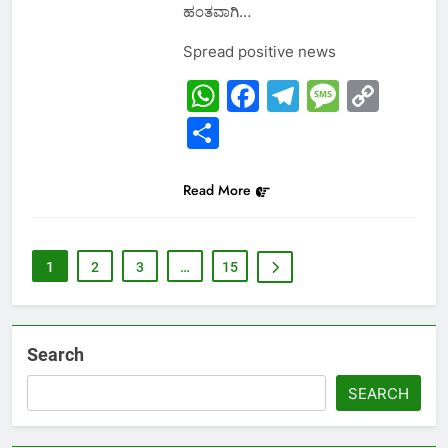
ಹಂತವಾಗಿ…
Spread positive news
WhatsApp
Facebook
Telegram
Messa
Cop
Link
Share
Read More
1
2
3
…
15
Search
SEARCH