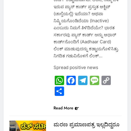
ಇರುವ ಪ್ಯಾನ್ ಕಾರ್ಡ್ ಪ್ರಸ್ತುತ ಆಕ್ಟಿವ್
(ಚಾಲ್ತಿಯಲ್ಲಿ) ಇದೆಯಾ? ಅಥವಾ
ನಿಷ್ಕ್ರಿಯಗೊಂಡಿದೆಯಾ (Inactive)
ಎಂಬುದು ನಿಮಗೆ ತಿಳಿದಿದೆಯೇ? ಭಾರತ
ಸರ್ಕಾರವು ಪ್ಯಾನ್ ಕಾರ್ಡ್ ಅನ್ನು ಆಧಾರ್
ಕಾರ್ಡ್‌ನೊಂದಿಗೆ (Aadhaar Card)
ಲಿಂಕ್ ಮಾಡುವುದನ್ನು ಕಡ್ಡಾಯಗೊಳಿಸಿತ್ತು.
ನಿಗದಿತ ಗಡುವಿನೊಳಗೆ ಲಿಂಕ್…
Spread positive news
WhatsApp
Facebook
Telegram
Messa
Cop
Link
Share
Read More
ಮರಣ ಪ್ರಮಾಣಪತ್ರ ಇಲ್ಲದಿದ್ದರೂ