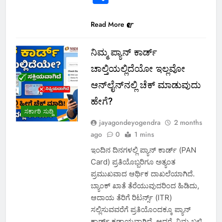
Read More
ನಿಮ್ಮ ಪ್ಯಾನ್ ಕಾರ್ಡ್
ಚಾಲ್ತಿಯಲ್ಲಿದೆಯೋ ಇಲ್ಲವೋ
ಆನ್‌ಲೈನ್‌ನಲ್ಲಿ ಚೆಕ್ ಮಾಡುವುದು
ಹೇಗೆ?
ಸರ್ಕಾರಿ ಸುದ್ದಿ
jayagondeyogendra
2 months
ago
0
1 mins
ಇಂದಿನ ದಿನಗಳಲ್ಲಿ ಪ್ಯಾನ್ ಕಾರ್ಡ್ (PAN
Card) ಪ್ರತಿಯೊಬ್ಬರಿಗೂ ಅತ್ಯಂತ
ಪ್ರಮುಖವಾದ ಆರ್ಥಿಕ ದಾಖಲೆಯಾಗಿದೆ.
ಬ್ಯಾಂಕ್ ಖಾತೆ ತೆರೆಯುವುದರಿಂದ ಹಿಡಿದು,
ಆದಾಯ ತೆರಿಗೆ ರಿಟರ್ನ್ಸ್ (ITR)
ಸಲ್ಲಿಸುವವರೆಗೆ ಪ್ರತಿಯೊಂದಕ್ಕೂ ಪ್ಯಾನ್
ಕಾರ್ಡ್ ಕಡ್ಡಾಯವಾಗಿದೆ. ಆದರೆ, ನಿಮ್ಮ ಬಳಿ