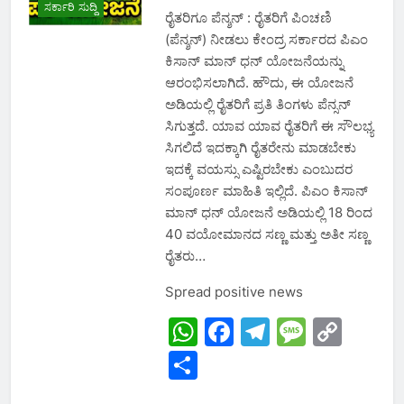
ಸರ್ಕಾರಿ ಸುದ್ದಿ
ರೈತರಿಗೂ ಪೆನ್ಶನ್ : ರೈತರಿಗೆ ಪಿಂಚಣಿ
(ಪೆನ್ಶನ್) ನೀಡಲು ಕೇಂದ್ರ ಸರ್ಕಾರದ ಪಿಎಂ
ಕಿಸಾನ್ ಮಾನ್ ಧನ್ ಯೋಜನೆಯನ್ನು
ಆರಂಭಿಸಲಾಗಿದೆ. ಹೌದು, ಈ ಯೋಜನೆ
ಅಡಿಯಲ್ಲಿ ರೈತರಿಗೆ ಪ್ರತಿ ತಿಂಗಳು ಪೆನ್ಸನ್
ಸಿಗುತ್ತದೆ. ಯಾವ ಯಾವ ರೈತರಿಗೆ ಈ ಸೌಲಭ್ಯ
ಸಿಗಲಿದೆ ಇದಕ್ಕಾಗಿ ರೈತರೇನು ಮಾಡಬೇಕು
ಇದಕ್ಕೆ ವಯಸ್ಸು ಎಷ್ಟಿರಬೇಕು ಎಂಬುದರ
ಸಂಪೂರ್ಣ ಮಾಹಿತಿ ಇಲ್ಲಿದೆ. ಪಿಎಂ ಕಿಸಾನ್
ಮಾನ್ ಧನ್ ಯೋಜನೆ ಅಡಿಯಲ್ಲಿ 18 ರಿಂದ
40 ವಯೋಮಾನದ ಸಣ್ಣ ಮತ್ತು ಅತೀ ಸಣ್ಣ
ರೈತರು…
Spread positive news
WhatsApp
Facebook
Telegram
Messa
Cop
Link
Share