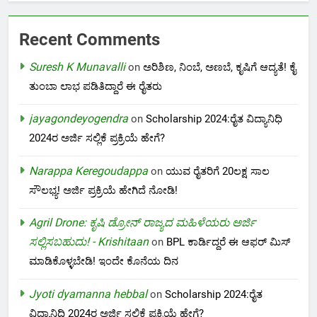
Recent Comments
Suresh K Munavalli
on
ಅರಿಶಿಣ, ನಿಂಬೆ, ಅಣಬೆ, ಕೃಷಿಗೆ ಆದ್ಯತೆ! ಕೈ
ತುಂಬಾ ಲಾಭ ಪಡಿತಿದ್ದಾರೆ ಈ ರೈತರು
jayagondeyogendra
on
Scholarship 2024:ರೈತ ವಿದ್ಯಾನಿಧಿ
2024ರ ಅರ್ಜಿ ಸಲ್ಲಿಕೆ ಪ್ರಕ್ರಿಯೆ ಹೇಗೆ?
Narappa Keregoudappa
on
ಯುವ ರೈತರಿಗೆ 20ಲಕ್ಷ ಸಾಲ
ಸೌಲಭ್ಯ! ಅರ್ಜಿ ಪ್ರಕ್ರಿಯೆ ಹೇಗಿದೆ ನೋಡಿ!
Agril Drone: ಕೃಷಿ ಡ್ರೋನ್ ರಾಜ್ಯದ ಮಹಿಳೆಯರು ಅರ್ಜಿ
ಸಲ್ಲಿಸಬಹುದು! - Krishitaan
on
BPL ಕಾರ್ಡಿದ್ದರೆ ಈ ಆಫರ್ ಮಿಸ್
ಮಾಡಿಕೊಳ್ಳಬೇಡಿ! ಇಂದೇ ಕೊನೆಯ ದಿನ
Jyoti dyamanna hebbal
on
Scholarship 2024:ರೈತ
ವಿದ್ಯಾನಿಧಿ 2024ರ ಅರ್ಜಿ ಸಲ್ಲಿಕೆ ಪ್ರಕ್ರಿಯೆ ಹೇಗೆ?