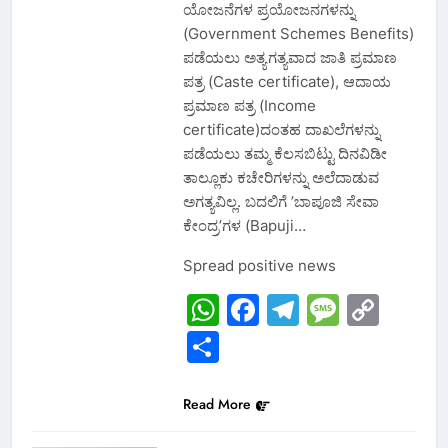
ಯೋಜನೆಗಳ ಪ್ರಯೋಜನಗಳನ್ನು
(Government Schemes Benefits)
ಪಡೆಯಲು ಅತ್ಯಗತ್ಯವಾದ ಜಾತಿ ಪ್ರಮಾಣ
ಪತ್ರ (Caste certificate), ಆದಾಯ
ಪ್ರಮಾಣ ಪತ್ರ (Income
certificate)ದಂತಹ ದಾಖಲೆಗಳನ್ನು
ಪಡೆಯಲು ತಮ್ಮ ಕೆಲಸಬಿಟ್ಟು ದಿನವಿಡೀ
ತಾಲ್ಲೂಕು ಕಚೇರಿಗಳನ್ನು ಅಲೆದಾಡುವ
ಅಗತ್ಯವಿಲ್ಲ. ಬದಲಿಗೆ ʼಬಾಪೂಜಿ ಸೇವಾ
ಕೇಂದ್ರʼಗಳ (Bapuji…
Spread positive news
WhatsApp
Facebook
Telegram
Messa
Cop
Link
Share
Read More