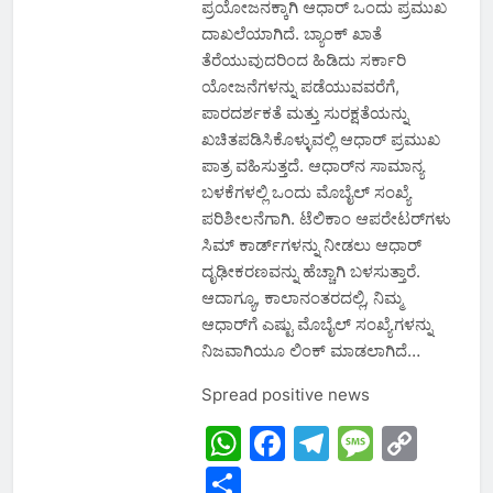
ಪ್ರಯೋಜನಕ್ಕಾಗಿ ಆಧಾರ್ ಒಂದು ಪ್ರಮುಖ
ದಾಖಲೆಯಾಗಿದೆ. ಬ್ಯಾಂಕ್ ಖಾತೆ
ತೆರೆಯುವುದರಿಂದ ಹಿಡಿದು ಸರ್ಕಾರಿ
ಯೋಜನೆಗಳನ್ನು ಪಡೆಯುವವರೆಗೆ,
ಪಾರದರ್ಶಕತೆ ಮತ್ತು ಸುರಕ್ಷತೆಯನ್ನು
ಖಚಿತಪಡಿಸಿಕೊಳ್ಳುವಲ್ಲಿ ಆಧಾರ್ ಪ್ರಮುಖ
ಪಾತ್ರ ವಹಿಸುತ್ತದೆ. ಆಧಾರ್‌ನ ಸಾಮಾನ್ಯ
ಬಳಕೆಗಳಲ್ಲಿ ಒಂದು ಮೊಬೈಲ್ ಸಂಖ್ಯೆ
ಪರಿಶೀಲನೆಗಾಗಿ. ಟೆಲಿಕಾಂ ಆಪರೇಟರ್‌ಗಳು
ಸಿಮ್ ಕಾರ್ಡ್‌ಗಳನ್ನು ನೀಡಲು ಆಧಾರ್
ದೃಢೀಕರಣವನ್ನು ಹೆಚ್ಚಾಗಿ ಬಳಸುತ್ತಾರೆ.
ಆದಾಗ್ಯೂ, ಕಾಲಾನಂತರದಲ್ಲಿ, ನಿಮ್ಮ
ಆಧಾರ್‌ಗೆ ಎಷ್ಟು ಮೊಬೈಲ್ ಸಂಖ್ಯೆಗಳನ್ನು
ನಿಜವಾಗಿಯೂ ಲಿಂಕ್ ಮಾಡಲಾಗಿದೆ…
Spread positive news
WhatsApp
Facebook
Telegram
Messa
Cop
Link
Share