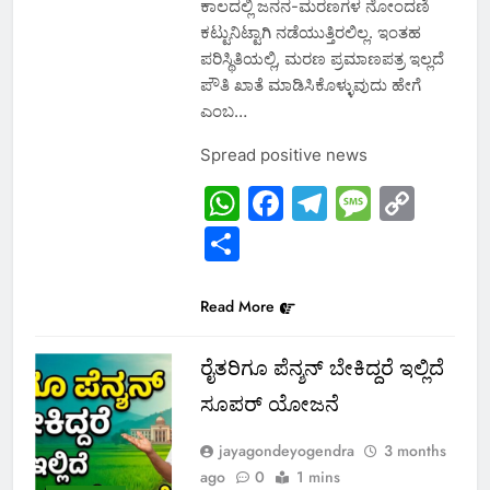
ಕಾಲದಲ್ಲಿ ಜನನ-ಮರಣಗಳ ನೋಂದಣಿ
ಕಟ್ಟುನಿಟ್ಟಾಗಿ ನಡೆಯುತ್ತಿರಲಿಲ್ಲ. ಇಂತಹ
ಪರಿಸ್ಥಿತಿಯಲ್ಲಿ, ಮರಣ ಪ್ರಮಾಣಪತ್ರ ಇಲ್ಲದೆ
ಪೌತಿ ಖಾತೆ ಮಾಡಿಸಿಕೊಳ್ಳುವುದು ಹೇಗೆ
ಎಂಬ…
Spread positive news
WhatsApp
Facebook
Telegram
Messa
Cop
Link
Share
Read More
ರೈತರಿಗೂ ಪೆನ್ಶನ್ ಬೇಕಿದ್ದರೆ ಇಲ್ಲಿದೆ
ಸೂಪರ್ ಯೋಜನೆ
jayagondeyogendra
3 months
ago
0
1 mins