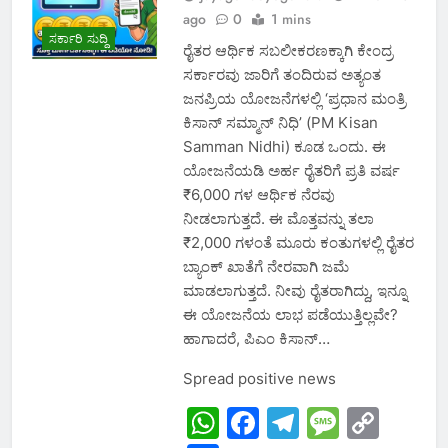
ago
0
1 mins
ಸರ್ಕಾರಿ ಸುದ್ದಿ
ರೈತರ ಆರ್ಥಿಕ ಸಬಲೀಕರಣಕ್ಕಾಗಿ ಕೇಂದ್ರ
ಸರ್ಕಾರವು ಜಾರಿಗೆ ತಂದಿರುವ ಅತ್ಯಂತ
ಜನಪ್ರಿಯ ಯೋಜನೆಗಳಲ್ಲಿ ‘ಪ್ರಧಾನ ಮಂತ್ರಿ
ಕಿಸಾನ್ ಸಮ್ಮಾನ್ ನಿಧಿ’ (PM Kisan
Samman Nidhi) ಕೂಡ ಒಂದು. ಈ
ಯೋಜನೆಯಡಿ ಅರ್ಹ ರೈತರಿಗೆ ಪ್ರತಿ ವರ್ಷ
₹6,000 ಗಳ ಆರ್ಥಿಕ ನೆರವು
ನೀಡಲಾಗುತ್ತದೆ. ಈ ಮೊತ್ತವನ್ನು ತಲಾ
₹2,000 ಗಳಂತೆ ಮೂರು ಕಂತುಗಳಲ್ಲಿ ರೈತರ
ಬ್ಯಾಂಕ್ ಖಾತೆಗೆ ನೇರವಾಗಿ ಜಮೆ
ಮಾಡಲಾಗುತ್ತದೆ. ನೀವು ರೈತರಾಗಿದ್ದು, ಇನ್ನೂ
ಈ ಯೋಜನೆಯ ಲಾಭ ಪಡೆಯುತ್ತಿಲ್ಲವೇ?
ಹಾಗಾದರೆ, ಪಿಎಂ ಕಿಸಾನ್…
Spread positive news
WhatsApp
Facebook
Telegram
Messa
Cop