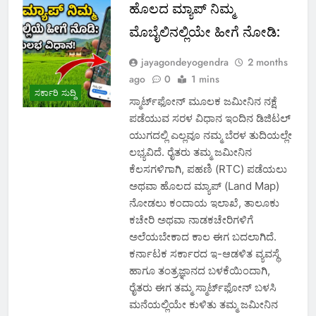
ಹೊಲದ ಮ್ಯಾಪ್ ನಿಮ್ಮ
ಮೊಬೈಲಿನಲ್ಲಿಯೇ ಹೀಗೆ ನೋಡಿ:
jayagondeyogendra
2 months
ago
0
1 mins
ಸರ್ಕಾರಿ ಸುದ್ದಿ
ಸ್ಮಾರ್ಟ್‌ಫೋನ್ ಮೂಲಕ ಜಮೀನಿನ ನಕ್ಷೆ
ಪಡೆಯುವ ಸರಳ ವಿಧಾನ ಇಂದಿನ ಡಿಜಿಟಲ್
ಯುಗದಲ್ಲಿ ಎಲ್ಲವೂ ನಮ್ಮ ಬೆರಳ ತುದಿಯಲ್ಲೇ
ಲಭ್ಯವಿದೆ. ರೈತರು ತಮ್ಮ ಜಮೀನಿನ
ಕೆಲಸಗಳಿಗಾಗಿ, ಪಹಣಿ (RTC) ಪಡೆಯಲು
ಅಥವಾ ಹೊಲದ ಮ್ಯಾಪ್ (Land Map)
ನೋಡಲು ಕಂದಾಯ ಇಲಾಖೆ, ತಾಲೂಕು
ಕಚೇರಿ ಅಥವಾ ನಾಡಕಚೇರಿಗಳಿಗೆ
ಅಲೆಯಬೇಕಾದ ಕಾಲ ಈಗ ಬದಲಾಗಿದೆ.
ಕರ್ನಾಟಕ ಸರ್ಕಾರದ ಇ-ಆಡಳಿತ ವ್ಯವಸ್ಥೆ
ಹಾಗೂ ತಂತ್ರಜ್ಞಾನದ ಬಳಕೆಯಿಂದಾಗಿ,
ರೈತರು ಈಗ ತಮ್ಮ ಸ್ಮಾರ್ಟ್‌ಫೋನ್ ಬಳಸಿ
ಮನೆಯಲ್ಲಿಯೇ ಕುಳಿತು ತಮ್ಮ ಜಮೀನಿನ