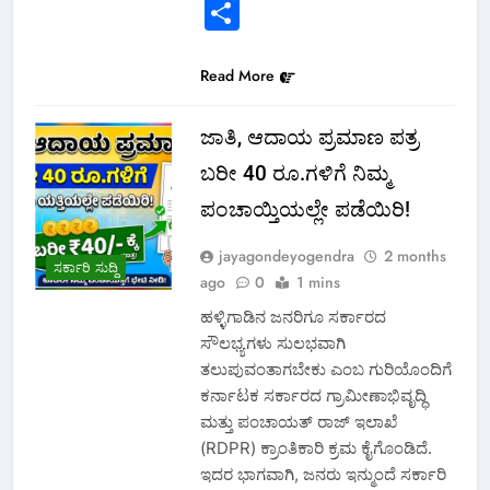
Link
Share
Read More
ಜಾತಿ, ಆದಾಯ ಪ್ರಮಾಣ ಪತ್ರ
ಬರೀ 40 ರೂ.ಗಳಿಗೆ ನಿಮ್ಮ
ಪಂಚಾಯ್ತಿಯಲ್ಲೇ ಪಡೆಯಿರಿ!
jayagondeyogendra
2 months
ಸರ್ಕಾರಿ ಸುದ್ದಿ
ago
0
1 mins
ಹಳ್ಳಿಗಾಡಿನ ಜನರಿಗೂ ಸರ್ಕಾರದ
ಸೌಲಭ್ಯಗಳು ಸುಲಭವಾಗಿ
ತಲುಪುವಂತಾಗಬೇಕು ಎಂಬ ಗುರಿಯೊಂದಿಗೆ
ಕರ್ನಾಟಕ ಸರ್ಕಾರದ ಗ್ರಾಮೀಣಾಭಿವೃದ್ಧಿ
ಮತ್ತು ಪಂಚಾಯತ್ ರಾಜ್ ಇಲಾಖೆ
(RDPR) ಕ್ರಾಂತಿಕಾರಿ ಕ್ರಮ ಕೈಗೊಂಡಿದೆ.
ಇದರ ಭಾಗವಾಗಿ, ಜನರು ಇನ್ಮುಂದೆ ಸರ್ಕಾರಿ