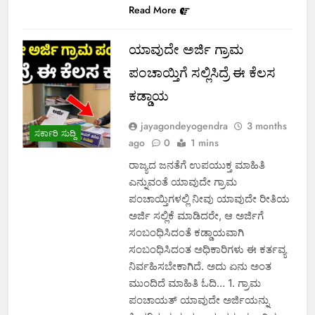
Read More
ಯಾವುದೇ ಅರ್ಜಿ ಗ್ರಾಮ
ಪಂಚಾಯ್ತಿಗೆ ಸಲ್ಲಿಸಿದ್ರೆ ಈ ಕೆಲಸ
ಕಡ್ಡಾಯ
jayagondeyogendra
3 months
ಸರ್ಕಾರಿ ಸುದ್ದಿ
ago
0
1 mins
ರಾಜ್ಯದ ಜನತೆಗೆ ಉಪಯುಕ್ತ ಮಾಹಿತಿ
ಎನ್ನುವಂತೆ ಯಾವುದೇ ಗ್ರಾಮ
ಪಂಚಾಯ್ತಿಗಳಲ್ಲಿ ನೀವು ಯಾವುದೇ ರೀತಿಯ
ಅರ್ಜಿ ಸಲ್ಲಿಕೆ ಮಾಡಿದರೇ, ಆ ಅರ್ಜಿಗೆ
ಸಂಬಂಧಿಸಿದಂತೆ ಕಡ್ಡಾಯವಾಗಿ
ಸಂಬಂಧಿಸಿದಂತ ಅಧಿಕಾರಿಗಳು ಈ ಕರ್ತವ್ಯ
ನಿರ್ವಹಿಸಬೇಕಾಗಿದೆ. ಅದು ಏನು ಅಂತ
ಮುಂದಿದೆ ಮಾಹಿತಿ ಓದಿ… 1. ಗ್ರಾಮ
ಪಂಚಾಯತ್ ಯಾವುದೇ ಅರ್ಜಿಯನ್ನು