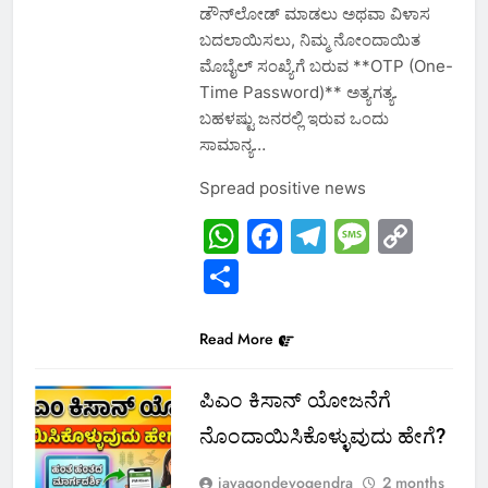
ಡೌನ್‌ಲೋಡ್ ಮಾಡಲು ಅಥವಾ ವಿಳಾಸ
ಬದಲಾಯಿಸಲು, ನಿಮ್ಮ ನೋಂದಾಯಿತ
ಮೊಬೈಲ್ ಸಂಖ್ಯೆಗೆ ಬರುವ **OTP (One-
Time Password)** ಅತ್ಯಗತ್ಯ.
ಬಹಳಷ್ಟು ಜನರಲ್ಲಿ ಇರುವ ಒಂದು
ಸಾಮಾನ್ಯ…
Spread positive news
WhatsApp
Facebook
Telegram
Messa
Cop
Link
Share
Read More
ಪಿಎಂ ಕಿಸಾನ್ ಯೋಜನೆಗೆ
ನೊಂದಾಯಿಸಿಕೊಳ್ಳುವುದು ಹೇಗೆ?
jayagondeyogendra
2 months