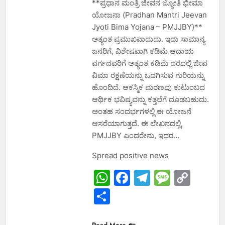
**ಪ್ರಧಾನ ಮಂತ್ರಿ ಜೀವನ ಜ್ಯೋತಿ ಭೀಮಾ
ಯೋಜನಾ (Pradhan Mantri Jeevan
Jyoti Bima Yojana – PMJJBY)**
ಅತ್ಯಂತ ಪ್ರಮುಖವಾದುದು. ಇದು ಸಾಮಾನ್ಯ
ಜನರಿಗೆ, ವಿಶೇಷವಾಗಿ ಕಡಿಮೆ ಆದಾಯ
ವರ್ಗದವರಿಗೆ ಅತ್ಯಂತ ಕಡಿಮೆ ದರದಲ್ಲಿ ಜೀವ
ವಿಮಾ ರಕ್ಷಣೆಯನ್ನು ಒದಗಿಸುವ ಗುರಿಯನ್ನು
ಹೊಂದಿದೆ. ಆಕಸ್ಮಿಕ ಮರಣವು ಕುಟುಂಬದ
ಆರ್ಥಿಕ ಭವಿಷ್ಯವನ್ನು ಕತ್ತಲೆಗೆ ದೂಡಬಹುದು.
ಅಂತಹ ಸಂದರ್ಭಗಳಲ್ಲಿ ಈ ಯೋಜನೆ
ಆಸರೆಯಾಗುತ್ತದೆ. ಈ ಲೇಖನದಲ್ಲಿ,
PMJJBY ಎಂದರೇನು, ಇದರ…
Spread positive news
WhatsApp
Facebook
Telegram
Messa
Cop
Link
Share