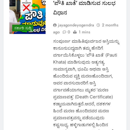
‘ಪೌತಿ ಖಾತೆ’ ಮಾಡಿಸುವ ಸುಲಭ
ವಿಧಾನ
jayagondeyogendra
2 months
ಸರ್ಕಾರಿ ಸುದ್ದಿ
ago
0
1 mins
ಸಂಪೂರ್ಣ ಮಾಹಿತಿಪೂರ್ವಜರ ಆಸ್ತಿಯನ್ನು
ಕಾನೂನುಬದ್ಧವಾಗಿ ತಮ್ಮ ಹೆಸರಿಗೆ
ವರ್ಗಾಯಿಸಿಕೊಳ್ಳಲು ‘ಪೌತಿ ಖಾತೆ’ (Pauti
Khata) ಮಾಡಿಸುವುದು ಅತ್ಯಗತ್ಯ.
ಸಾಮಾನ್ಯವಾಗಿ, ಭೂಮಿ ಅಥವಾ ಆಸ್ತಿ
ಹೊಂದಿರುವ ವ್ಯಕ್ತಿ ಮರಣಹೊಂದಿದಾಗ,
ಅವರ ವಾರಸುದಾರರಿಗೆ ಆಸ್ತಿ
ವರ್ಗಾವಣೆಯಾಗಲು ಮೃತರ ‘ಮರಣ
ಪ್ರಮಾಣಪತ್ರ’ (Death Certificate)
ಕಡ್ಡಾಯವಾಗಿರುತ್ತದೆ.ಆದರೆ, ದಶಕಗಳ
ಹಿಂದೆ ಮರಣ ಹೊಂದಿದವರ ಮರಣ
ಪ್ರಮಾಣಪತ್ರವನ್ನು ಪಡೆಯುವುದು
ಕಷ್ಟಸಾಧ್ಯ. ಹಳ್ಳಿಗಾಡುಗಳಲ್ಲಿ ಹಿಂದಿನ