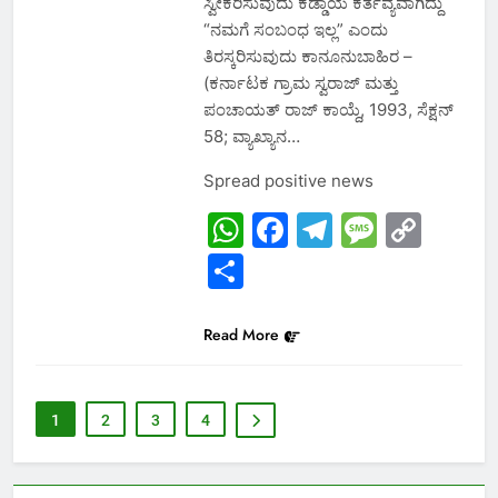
ಸ್ವೀಕರಿಸುವುದು ಕಡ್ಡಾಯ ಕರ್ತವ್ಯವಾಗಿದ್ದು
“ನಮಗೆ ಸಂಬಂಧ ಇಲ್ಲ” ಎಂದು
ತಿರಸ್ಕರಿಸುವುದು ಕಾನೂನುಬಾಹಿರ –
(ಕರ್ನಾಟಕ ಗ್ರಾಮ ಸ್ವರಾಜ್ ಮತ್ತು
ಪಂಚಾಯತ್ ರಾಜ್ ಕಾಯ್ದೆ, 1993, ಸೆಕ್ಷನ್
58; ವ್ಯಾಖ್ಯಾನ…
Spread positive news
WhatsApp
Facebook
Telegram
Messa
Cop
Link
Share
Read More
1
2
3
4