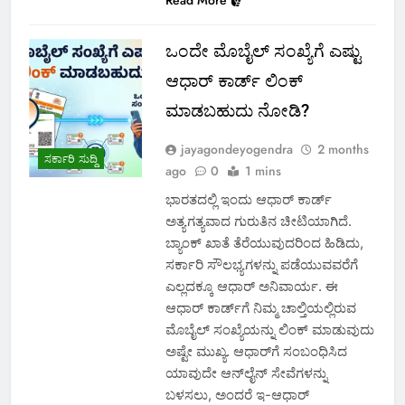
Read More
ಒಂದೇ ಮೊಬೈಲ್ ಸಂಖ್ಯೆಗೆ ಎಷ್ಟು
ಆಧಾರ್ ಕಾರ್ಡ್ ಲಿಂಕ್
ಮಾಡಬಹುದು ನೋಡಿ?
jayagondeyogendra
2 months
ಸರ್ಕಾರಿ ಸುದ್ದಿ
ago
0
1 mins
ಭಾರತದಲ್ಲಿ ಇಂದು ಆಧಾರ್ ಕಾರ್ಡ್
ಅತ್ಯಗತ್ಯವಾದ ಗುರುತಿನ ಚೀಟಿಯಾಗಿದೆ.
ಬ್ಯಾಂಕ್ ಖಾತೆ ತೆರೆಯುವುದರಿಂದ ಹಿಡಿದು,
ಸರ್ಕಾರಿ ಸೌಲಭ್ಯಗಳನ್ನು ಪಡೆಯುವವರೆಗೆ
ಎಲ್ಲದಕ್ಕೂ ಆಧಾರ್ ಅನಿವಾರ್ಯ. ಈ
ಆಧಾರ್ ಕಾರ್ಡ್‌ಗೆ ನಿಮ್ಮ ಚಾಲ್ತಿಯಲ್ಲಿರುವ
ಮೊಬೈಲ್ ಸಂಖ್ಯೆಯನ್ನು ಲಿಂಕ್ ಮಾಡುವುದು
ಅಷ್ಟೇ ಮುಖ್ಯ. ಆಧಾರ್‌ಗೆ ಸಂಬಂಧಿಸಿದ
ಯಾವುದೇ ಆನ್‌ಲೈನ್ ಸೇವೆಗಳನ್ನು
ಬಳಸಲು, ಅಂದರೆ ಇ-ಆಧಾರ್