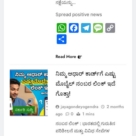
ನಕ್ಷೆಯನ್ನು…
Spread positive news
WhatsApp
Facebook
Telegram
Messa
Cop
Link
Share
Read More
ನಿಮ್ಮ ಆಧಾರ್ ಕಾರ್ಡ್‌ಗೆ ಎಷ್ಟು
ಮೊಬೈಲ್ ನಂಬರ ಲಿಂಕ್ ಇದೆ
ಗೊತ್ತಾ!
jayagondeyogendra
2 months
ಸರ್ಕಾರಿ ಸುದ್ದಿ
ago
0
1 mins
ನಂಬರ ಲಿಂಕ್ : ಭಾರತದಲ್ಲಿ ಗುರುತಿನ
ಪರಿಶೀಲನೆ ಮತ್ತು ವಿವಿಧ ಸೇವೆಗಳ