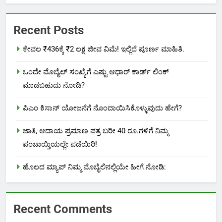
Recent Posts
ಕೇವಲ ₹436ಕ್ಕೆ ₹2 ಲಕ್ಷ ಜೀವ ವಿಮೆ! ಇಲ್ಲಿದೆ ಪೂರ್ಣ ಮಾಹಿತಿ.
ಒಂದೇ ಮೊಬೈಲ್ ಸಂಖ್ಯೆಗೆ ಎಷ್ಟು ಆಧಾರ್ ಕಾರ್ಡ್ ಲಿಂಕ್
ಮಾಡಬಹುದು ನೋಡಿ?
ಪಿಎಂ ಕಿಸಾನ್ ಯೋಜನೆಗೆ ನೊಂದಾಯಿಸಿಕೊಳ್ಳುವುದು ಹೇಗೆ?
ಜಾತಿ, ಆದಾಯ ಪ್ರಮಾಣ ಪತ್ರ ಬರೀ 40 ರೂ.ಗಳಿಗೆ ನಿಮ್ಮ
ಪಂಚಾಯ್ತಿಯಲ್ಲೇ ಪಡೆಯಿರಿ!
ಹೊಲದ ಮ್ಯಾಪ್ ನಿಮ್ಮ ಮೊಬೈಲಿನಲ್ಲಿಯೇ ಹೀಗೆ ನೋಡಿ:
Recent Comments