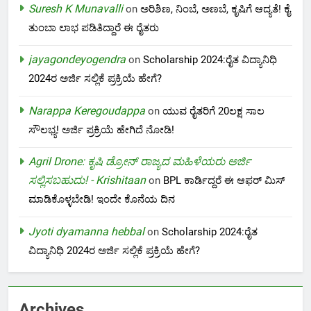
Suresh K Munavalli
on
ಅರಿಶಿಣ, ನಿಂಬೆ, ಅಣಬೆ, ಕೃಷಿಗೆ ಆದ್ಯತೆ! ಕೈ
ತುಂಬಾ ಲಾಭ ಪಡಿತಿದ್ದಾರೆ ಈ ರೈತರು
jayagondeyogendra
on
Scholarship 2024:ರೈತ ವಿದ್ಯಾನಿಧಿ
2024ರ ಅರ್ಜಿ ಸಲ್ಲಿಕೆ ಪ್ರಕ್ರಿಯೆ ಹೇಗೆ?
Narappa Keregoudappa
on
ಯುವ ರೈತರಿಗೆ 20ಲಕ್ಷ ಸಾಲ
ಸೌಲಭ್ಯ! ಅರ್ಜಿ ಪ್ರಕ್ರಿಯೆ ಹೇಗಿದೆ ನೋಡಿ!
Agril Drone: ಕೃಷಿ ಡ್ರೋನ್ ರಾಜ್ಯದ ಮಹಿಳೆಯರು ಅರ್ಜಿ
ಸಲ್ಲಿಸಬಹುದು! - Krishitaan
on
BPL ಕಾರ್ಡಿದ್ದರೆ ಈ ಆಫರ್ ಮಿಸ್
ಮಾಡಿಕೊಳ್ಳಬೇಡಿ! ಇಂದೇ ಕೊನೆಯ ದಿನ
Jyoti dyamanna hebbal
on
Scholarship 2024:ರೈತ
ವಿದ್ಯಾನಿಧಿ 2024ರ ಅರ್ಜಿ ಸಲ್ಲಿಕೆ ಪ್ರಕ್ರಿಯೆ ಹೇಗೆ?
Archives