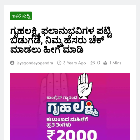
ಇತರೆ ಸುದ್ದಿ
ಗೃಹಲಕ್ಷ್ಮಿ ಫಲಾನುಭವಿಗಳ ಪಟ್ಟಿ
ಬಿಡುಗಡೆ, ನಿಮ್ಮ ಹೆಸರು ಚೆಕ್
ಮಾಡಲು ಹೀಗೆ ಮಾಡಿ
0
Jayagondeyogendra
3 Years Ago
1 Mins