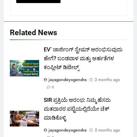
Related News
EV’ ಚಾರ್ಜಿಂಗ್ ಸ್ಟೇಷನ್ ಆರಂಭಿಸುವುದು
ಹೇಗೆ? ಬಂಡವಾಳ ಮತ್ತು ಅರ್ಹತೆಗಳ
ಕಂಪ್ಲೀಟ್ ಡಿಟೇಲ್ಸ್
jayagondeyogendra
3 months ago
0
SIR ಪ್ರಕ್ರಿಯೆ ಆರಂಭ: ನಿಮ್ಮ ಹೆಸರು
ಮತದಾರರ ಪಟ್ಟಿಯಲ್ಲಿದೆಯೇ ಚೆಕ್
ಮಾಡಿಕೊಳ್ಳಿ
jayagondeyogendra
3 months ago