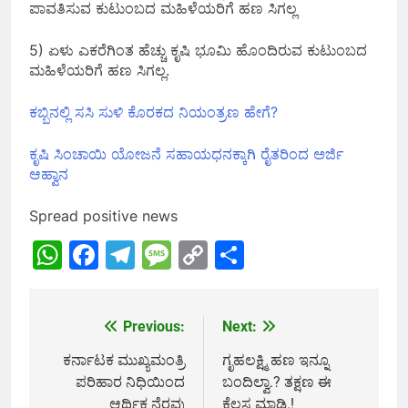
ಪಾವತಿಸುವ ಕುಟುಂಬದ ಮಹಿಳೆಯರಿಗೆ ಹಣ ಸಿಗಲ್ಲ
5) ಏಳು ಎಕರೆಗಿಂತ ಹೆಚ್ಚು ಕೃಷಿ ಭೂಮಿ ಹೊಂದಿರುವ ಕುಟುಂಬದ
ಮಹಿಳೆಯರಿಗೆ ಹಣ ಸಿಗಲ್ಲ.
ಕಬ್ಬಿನಲ್ಲಿ ಸಸಿ ಸುಳಿ ಕೊರಕದ ನಿಯಂತ್ರಣ ಹೇಗೆ?
ಕೃಷಿ ಸಿಂಚಾಯಿ ಯೋಜನೆ ಸಹಾಯಧನಕ್ಕಾಗಿ ರೈತರಿಂದ ಅರ್ಜಿ
ಆಹ್ವಾನ
Spread positive news
WhatsApp
Facebook
Telegram
Message
Copy
Share
Link
Previous:
Next:
Post
navigation
ಕರ್ನಾಟಕ ಮುಖ್ಯಮಂತ್ರಿ
ಗೃಹಲಕ್ಷ್ಮಿ ಹಣ ಇನ್ನೂ
ಪರಿಹಾರ ನಿಧಿಯಿಂದ
ಬಂದಿಲ್ವಾ.? ತಕ್ಷಣ ಈ
ಆರ್ಥಿಕ ನೆರವು
ಕೆಲಸ ಮಾಡಿ.!