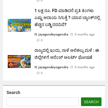
0
1 ಲಕ್ಷ ರೂ. FD ಮಾಡಿದರೆ ಪ್ರತಿ ತಿಂಗಳು
ಎಷ್ಟು ಆದಾಯ ಸಿಗುತ್ತೆ ? ಯಾವ ಬ್ಯಾಂಕ್‌ನಲ್ಲಿ
ಹೆಚ್ಚಿನ ಬಡ್ಡಿ ದರವಿದೆ?
jayagondeyogendra
3 months ago
0
ರಾಜ್ಯದಲ್ಲಿ ಇಂದು, ನಾಳೆ ಆಲಿಕಲ್ಲು ಮಳೆ : ಈ
ಜಿಲ್ಲೆಗಳಿಗೆ ಆರೆಂಜ್ ಅಲರ್ಟ್ ಘೋಷಣೆ
jayagondeyogendra
3 months ago
0
Search
SEARCH