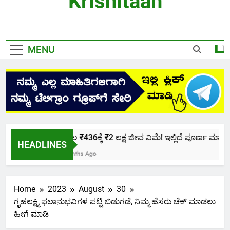
Krishitaan
MENU
ಕೇವಲ ₹436ಕ್ಕೆ ₹2 ಲಕ್ಷ ಜೀವ ವಿಮೆ! ಇಲ್ಲಿದೆ ಪೂರ್ಣ ಮಾಹಿತಿ.
HEADLINES
2 Months Ago
Home
2023
August
30
ಗೃಹಲಕ್ಷ್ಮಿ ಫಲಾನುಭವಿಗಳ ಪಟ್ಟಿ ಬಿಡುಗಡೆ, ನಿಮ್ಮ ಹೆಸರು ಚೆಕ್ ಮಾಡಲು
ಹೀಗೆ ಮಾಡಿ