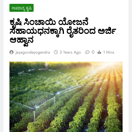
ಸಾಮಾನ್ಯ ಕೃಷಿ
ಕೃಷಿ ಸಿಂಚಾಯಿ ಯೋಜನೆ
ಸಹಾಯಧನಕ್ಕಾಗಿ ರೈತರಿಂದ ಅರ್ಜಿ
ಆಹ್ವಾನ
0
Jayagondeyogendra
3 Years Ago
1 Mins