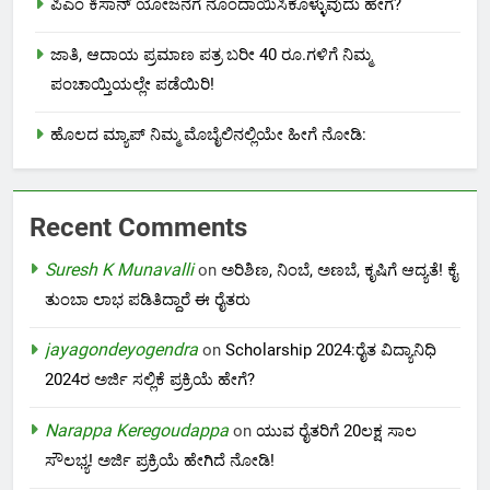
ಪಿಎಂ ಕಿಸಾನ್ ಯೋಜನೆಗೆ ನೊಂದಾಯಿಸಿಕೊಳ್ಳುವುದು ಹೇಗೆ?
ಜಾತಿ, ಆದಾಯ ಪ್ರಮಾಣ ಪತ್ರ ಬರೀ 40 ರೂ.ಗಳಿಗೆ ನಿಮ್ಮ
ಪಂಚಾಯ್ತಿಯಲ್ಲೇ ಪಡೆಯಿರಿ!
ಹೊಲದ ಮ್ಯಾಪ್ ನಿಮ್ಮ ಮೊಬೈಲಿನಲ್ಲಿಯೇ ಹೀಗೆ ನೋಡಿ:
Recent Comments
Suresh K Munavalli
on
ಅರಿಶಿಣ, ನಿಂಬೆ, ಅಣಬೆ, ಕೃಷಿಗೆ ಆದ್ಯತೆ! ಕೈ
ತುಂಬಾ ಲಾಭ ಪಡಿತಿದ್ದಾರೆ ಈ ರೈತರು
jayagondeyogendra
on
Scholarship 2024:ರೈತ ವಿದ್ಯಾನಿಧಿ
2024ರ ಅರ್ಜಿ ಸಲ್ಲಿಕೆ ಪ್ರಕ್ರಿಯೆ ಹೇಗೆ?
Narappa Keregoudappa
on
ಯುವ ರೈತರಿಗೆ 20ಲಕ್ಷ ಸಾಲ
ಸೌಲಭ್ಯ! ಅರ್ಜಿ ಪ್ರಕ್ರಿಯೆ ಹೇಗಿದೆ ನೋಡಿ!