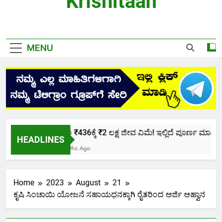
Krishitaan
MENU
ಕೇವಲ ₹436ಕ್ಕೆ ₹2 ಲಕ್ಷ ಜೀವ ವಿಮೆ! ಇಲ್ಲಿದೆ ಪೂರ್ಣ ಮಾಹಿತಿ.
HEADLINES
2 Months Ago
Home
2023
August
21
ಕೃಷಿ ಸಿಂಚಾಯಿ ಯೋಜನೆ ಸಹಾಯಧನಕ್ಕಾಗಿ ರೈತರಿಂದ ಅರ್ಜಿ ಆಹ್ವಾನ