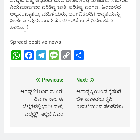
ಜೇಷ್ಠತಾ ಪಟ್ಟಿ ಆಧಾರದ ಮೇಲೆ ನೀಡಲಾಗುವುದು ಹಾಗೂ ಸರ್ಕಾರದ
ನಿಯಮಾನುಸಾರ ಪರಿಶಿಷ್ಟ ಜಾತಿ, ಪರಿಶಿಷ್ಟ ಪಂಗಡ, ಹಿಂದುಳಿದ
ಅಲ್ಪಸಂಖ್ಯಾತರು, ಮಹಿಳೆಯರು, ಅಂಗವಿಕಲರಿಗೆ ಆದ್ಯತೆಯನ್ನು
ನೀಡಲಾಗುವುದು ಎಂದು ತೋಟಗಾರಿಕೆ ಉಪ ನಿರ್ದೇಶಕರು
ತಿಳಿಸಿದ್ದಾರೆ.
Spread positive news
WhatsApp
Facebook
Telegram
Message
Copy
Share
Link
Previous:
Next:
Post
navigation
ಆಗಸ್ಟ್‌ 21ರಿಂದ ಮೂರು
ಅನಾವೃಷ್ಟಿಯಿಂದ ರೈತರಿಗೆ
ದಿನಗಳ ಕಾಲ ಈ
ಬೆಳೆ ಕಾಪಾಡಲು ಕೃಷಿ
ಜಿಲ್ಲೆಗಳಲ್ಲಿ ಭಾರೀ ಮಳೆ,
ಇಲಾಖೆಯಿಂದ ಸಲಹೆಗಳು
ಎಲ್ಲೆಲ್ಲಿ?, ಇಲ್ಲಿದೆ ವಿವರ