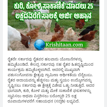
ರೈತರೇ ಸರ್ಕಾರವು ರೈತಪರ ಹಲವಾರು ಯೋಜನೆಗಳನ್ನು
ಹಮ್ಮಿಕೊಂಡಿದೆ. ಕೇಂದ್ರ ಸರ್ಕಾರವು ಸಹ ರೈತರ ಹಿತದೃಷ್ಟಿಯಿಂದ
ಕಾರ್ಯಕ್ರಮ ಹಮ್ಮಿಕೊಳ್ಳಲಾಗಿದೆ. ಅದರಲ್ಲಿ ಮುಖ್ಯವಾಗಿ
ಪಶುಸಂಗೋಪನಾ ಕ್ಷೇತ್ರವು ಗ್ರಾಮೀಣ ಆರ್ಥಿಕತೆಯ ಬೆನ್ನೆಲುಬು.
ರೈತರ ಆದಾಯವನ್ನು ಹೆಚ್ಚಿಸಲು ಮತ್ತು ಸ್ವಯಂ ಉದ್ಯೋಗವನ್ನು
ಸೃಷ್ಟಿಸಲು ಸರ್ಕಾರವು ಈ ಕ್ಷೇತ್ರಕ್ಕೆ ವಿಶೇಷ ಒತ್ತು ನೀಡುತ್ತಿದೆ. ಅದರ
ಭಾಗವಾಗಿ, ಕುರಿ, ಕೋಳಿ ಮತ್ತು ಮೇಕೆ ಸಾಕಾಣಿಕೆ ಘಟಕಗಳನ್ನು
ಸ್ಥಾಪಿಸಲು ಅಥವಾ ವಿಸ್ತರಿಸಲು ಬರೋಬ್ಬರಿ 25 ಲಕ್ಷ
ರೂಪಾಯಿಗಳವರೆಗೆ ಸಹಾಯಧನ (ಸಬ್ಸಿಡಿ) ಲಭ್ಯವಿದೆ.