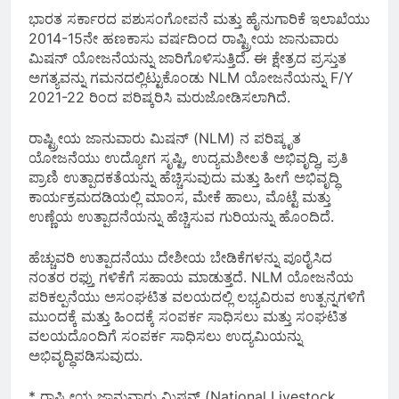
ಭಾರತ ಸರ್ಕಾರದ ಪಶುಸಂಗೋಪನೆ ಮತ್ತು ಹೈನುಗಾರಿಕೆ ಇಲಾಖೆಯು
2014-15ನೇ ಹಣಕಾಸು ವರ್ಷದಿಂದ ರಾಷ್ಟ್ರೀಯ ಜಾನುವಾರು
ಮಿಷನ್ ಯೋಜನೆಯನ್ನು ಜಾರಿಗೊಳಿಸುತ್ತಿದೆ. ಈ ಕ್ಷೇತ್ರದ ಪ್ರಸ್ತುತ
ಅಗತ್ಯವನ್ನು ಗಮನದಲ್ಲಿಟ್ಟುಕೊಂಡು NLM ಯೋಜನೆಯನ್ನು F/Y
2021-22 ರಿಂದ ಪರಿಷ್ಕರಿಸಿ ಮರುಜೋಡಿಸಲಾಗಿದೆ.
ರಾಷ್ಟ್ರೀಯ ಜಾನುವಾರು ಮಿಷನ್ (NLM) ನ ಪರಿಷ್ಕೃತ
ಯೋಜನೆಯು ಉದ್ಯೋಗ ಸೃಷ್ಟಿ, ಉದ್ಯಮಶೀಲತೆ ಅಭಿವೃದ್ಧಿ, ಪ್ರತಿ
ಪ್ರಾಣಿ ಉತ್ಪಾದಕತೆಯನ್ನು ಹೆಚ್ಚಿಸುವುದು ಮತ್ತು ಹೀಗೆ ಅಭಿವೃದ್ಧಿ
ಕಾರ್ಯಕ್ರಮದಡಿಯಲ್ಲಿ ಮಾಂಸ, ಮೇಕೆ ಹಾಲು, ಮೊಟ್ಟೆ ಮತ್ತು
ಉಣ್ಣೆಯ ಉತ್ಪಾದನೆಯನ್ನು ಹೆಚ್ಚಿಸುವ ಗುರಿಯನ್ನು ಹೊಂದಿದೆ.
ಹೆಚ್ಚುವರಿ ಉತ್ಪಾದನೆಯು ದೇಶೀಯ ಬೇಡಿಕೆಗಳನ್ನು ಪೂರೈಸಿದ
ನಂತರ ರಫ್ತು ಗಳಿಕೆಗೆ ಸಹಾಯ ಮಾಡುತ್ತದೆ. NLM ಯೋಜನೆಯ
ಪರಿಕಲ್ಪನೆಯು ಅಸಂಘಟಿತ ವಲಯದಲ್ಲಿ ಲಭ್ಯವಿರುವ ಉತ್ಪನ್ನಗಳಿಗೆ
ಮುಂದಕ್ಕೆ ಮತ್ತು ಹಿಂದಕ್ಕೆ ಸಂಪರ್ಕ ಸಾಧಿಸಲು ಮತ್ತು ಸಂಘಟಿತ
ವಲಯದೊಂದಿಗೆ ಸಂಪರ್ಕ ಸಾಧಿಸಲು ಉದ್ಯಮಿಯನ್ನು
ಅಭಿವೃದ್ಧಿಪಡಿಸುವುದು.
* ರಾಷ್ಟ್ರೀಯ ಜಾನುವಾರು ಮಿಷನ್ (National Livestock