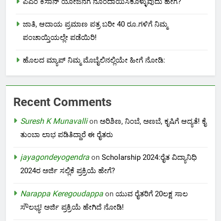
ಪಿಎಂ ಕಿಸಾನ್ ಯೋಜನೆಗೆ ನೊಂದಾಯಿಸಿಕೊಳ್ಳುವುದು ಹೇಗೆ?
ಜಾತಿ, ಆದಾಯ ಪ್ರಮಾಣ ಪತ್ರ ಬರೀ 40 ರೂ.ಗಳಿಗೆ ನಿಮ್ಮ
ಪಂಚಾಯ್ತಿಯಲ್ಲೇ ಪಡೆಯಿರಿ!
ಹೊಲದ ಮ್ಯಾಪ್ ನಿಮ್ಮ ಮೊಬೈಲಿನಲ್ಲಿಯೇ ಹೀಗೆ ನೋಡಿ:
Recent Comments
Suresh K Munavalli
on
ಅರಿಶಿಣ, ನಿಂಬೆ, ಅಣಬೆ, ಕೃಷಿಗೆ ಆದ್ಯತೆ! ಕೈ
ತುಂಬಾ ಲಾಭ ಪಡಿತಿದ್ದಾರೆ ಈ ರೈತರು
jayagondeyogendra
on
Scholarship 2024:ರೈತ ವಿದ್ಯಾನಿಧಿ
2024ರ ಅರ್ಜಿ ಸಲ್ಲಿಕೆ ಪ್ರಕ್ರಿಯೆ ಹೇಗೆ?
Narappa Keregoudappa
on
ಯುವ ರೈತರಿಗೆ 20ಲಕ್ಷ ಸಾಲ
ಸೌಲಭ್ಯ! ಅರ್ಜಿ ಪ್ರಕ್ರಿಯೆ ಹೇಗಿದೆ ನೋಡಿ!