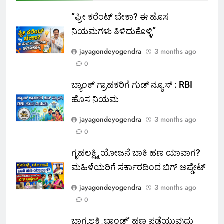
“ಫ್ರೀ ಕರೆಂಟ್‌ ಬೇಕಾ? ಈ ಹೊಸ
ನಿಯಮಗಳು ತಿಳಿದುಕೊಳ್ಳಿ”
jayagondeyogendra
3 months ago
0
ಬ್ಯಾಂಕ್ ಗ್ರಾಹಕರಿಗೆ ಗುಡ್ ನ್ಯೂಸ್ : RBI
ಹೊಸ ನಿಯಮ
jayagondeyogendra
3 months ago
0
ಗೃಹಲಕ್ಷ್ಮಿ ಯೋಜನೆ ಬಾಕಿ ಹಣ ಯಾವಾಗ?
ಮಹಿಳೆಯರಿಗೆ ಸರ್ಕಾರದಿಂದ ಬಿಗ್ ಅಪ್ಡೇಟ್
jayagondeyogendra
3 months ago
0
ಭಾಗ್ಯಲಕ್ಷ್ಮಿ ಬಾಂಡ್’ ಹಣ ಪಡೆಯುವುದು