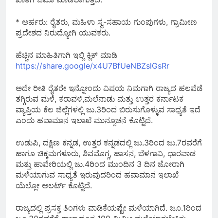
* ಅರ್ಹರು: ರೈತರು, ಮಹಿಳಾ ಸ್ವ-ಸಹಾಯ ಗುಂಪುಗಳು, ಗ್ರಾಮೀಣ
ಪ್ರದೇಶದ ನಿರುದ್ಯೋಗಿ ಯುವಕರು.
ಹೆಚ್ಚಿನ ಮಾಹಿತಿಗಾಗಿ ಇಲ್ಲಿ ಕ್ಲಿಕ್ ಮಾಡಿ
https://share.google/x4U7BfUeNBZslGsRr
ಅದೇ ರೀತಿ ರೈತರೇ ಇನ್ನೋಂದು ವಿಷಯ ನಿಮಗಾಗಿ ರಾಜ್ಯದ ಹಲವೆಡೆ
ತಗ್ಗಿರುವ ಮಳೆ, ಕರಾವಳಿ,ಮಲೆನಾಡು ಮತ್ತು ಉತ್ತರ ಕರ್ನಾಟಕ
ವ್ಯಾಪ್ತಿಯ ಕೆಲ ಜಿಲ್ಲೆಗಳಲ್ಲಿ ಜು.3ರಿಂದ ಬಿರುಸುಗೊಳ್ಳುವ ಸಾಧ್ಯತೆ ಇದೆ
ಎಂದು ಹವಾಮಾನ ಇಲಾಖೆ ಮುನ್ಸೂಚನೆ ಕೊಟ್ಟಿದೆ.
ಉಡುಪಿ, ದಕ್ಷಿಣ ಕನ್ನಡ, ಉತ್ತರ ಕನ್ನಡದಲ್ಲಿ ಜು.3ರಿಂದ ಜು.7ರವರೆಗೆ
ಹಾಗೂ ಚಿಕ್ಕಮಗಳೂರು, ಶಿವಮೊಗ್ಗ, ಹಾಸನ, ಬೆಳಗಾವಿ, ಧಾರವಾಡ
ಮತ್ತು ಹಾವೇರಿಯಲ್ಲಿ ಜು.4ರಿಂದ ಮುಂದಿನ 3 ದಿನ ಜೋರಾಗಿ
ಮಳೆಯಾಗುವ ಸಾಧ್ಯತೆ ಇರುವುದರಿಂದ ಹವಾಮಾನ ಇಲಾಖೆ
ಯೆಲ್ಲೋ ಅಲರ್ಟ್ ಕೊಟ್ಟಿದೆ.
ರಾಜ್ಯದಲ್ಲಿ ಪ್ರಸಕ್ತ ತಿಂಗಳು ವಾಡಿಕೆಯಷ್ಟೇ ಮಳೆಯಾಗಿದೆ. ಜೂ.1ರಿಂದ