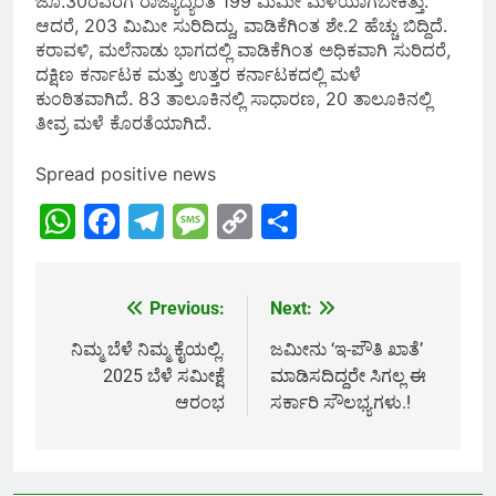
ಜೂ.30ರವರೆಗೆ ರಾಜ್ಯಾದ್ಯಂತ 199 ಮಿಮೀ ಮಳೆಯಾಗಬೇಕಿತ್ತು.
ಆದರೆ, 203 ಮಿಮೀ ಸುರಿದಿದ್ದು, ವಾಡಿಕೆಗಿಂತ ಶೇ.2 ಹೆಚ್ಚು ಬಿದ್ದಿದೆ.
ಕರಾವಳಿ, ಮಲೆನಾಡು ಭಾಗದಲ್ಲಿ ವಾಡಿಕೆಗಿಂತ ಅಧಿಕವಾಗಿ ಸುರಿದರೆ,
ದಕ್ಷಿಣ ಕರ್ನಾಟಕ ಮತ್ತು ಉತ್ತರ ಕರ್ನಾಟಕದಲ್ಲಿ ಮಳೆ
ಕುಂಠಿತವಾಗಿದೆ. 83 ತಾಲೂಕಿನಲ್ಲಿ ಸಾಧಾರಣ, 20 ತಾಲೂಕಿನಲ್ಲಿ
ತೀವ್ರ ಮಳೆ ಕೊರತೆಯಾಗಿದೆ.
Spread positive news
WhatsApp
Facebook
Telegram
Message
Copy
Share
Link
Previous:
Next:
Post
navigation
ನಿಮ್ಮ ಬೆಳೆ ನಿಮ್ಮ ಕೈಯಲ್ಲಿ.
ಜಮೀನು ‘ಇ-ಪೌತಿ ಖಾತೆ’
2025 ಬೆಳೆ ಸಮೀಕ್ಷೆ
ಮಾಡಿಸದಿದ್ದರೇ ಸಿಗಲ್ಲ ಈ
ಆರಂಭ
ಸರ್ಕಾರಿ ಸೌಲಭ್ಯಗಳು.!