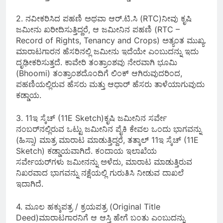
2. ನವೀಕರಿಸಿದ ಪಹಣಿ ಅಥವಾ ಆರ್.ಟಿ.ಸಿ (RTC)ನೀವು ಕೃಷಿ
ಜಮೀನು ಖರೀದಿಸುತ್ತಿದ್ದರೆ, ಆ ಜಮೀನಿನ ಪಹಣಿ (RTC –
Record of Rights, Tenancy and Crops) ಅತ್ಯಂತ ಮುಖ್ಯ.
ಮಾರಾಟಗಾರನ ಹೆಸರಿನಲ್ಲಿ ಜಮೀನು ಇದೆಯೇ ಎಂಬುದನ್ನು ಇದು
ದೃಢೀಕರಿಸುತ್ತದೆ. ಕಾವೇರಿ ತಂತ್ರಾಂಶವು ನೇರವಾಗಿ ಭೂಮಿ
(Bhoomi) ತಂತ್ರಾಂಶದೊಂದಿಗೆ ಲಿಂಕ್ ಆಗಿರುವುದರಿಂದ,
ಪಹಣಿಯಲ್ಲಿರುವ ಹೆಸರು ಮತ್ತು ಆಧಾರ್ ಹೆಸರು ತಾಳೆಯಾಗುವುದು
ಕಡ್ಡಾಯ.
3. 11ಇ ಸ್ಕೆಚ್ (11E Sketch)ಕೃಷಿ ಜಮೀನಿನ ಸರ್ವೇ
ನಂಬರ್‌ನಲ್ಲಿರುವ ಒಟ್ಟು ಜಮೀನಿನ ಪೈಕಿ ಕೇವಲ ಒಂದು ಭಾಗವನ್ನು
(ಹಿಸ್ಸಾ) ಮಾತ್ರ ಮಾರಾಟ ಮಾಡುತ್ತಿದ್ದರೆ, ತತ್ಕಾಲ್ 11ಇ ಸ್ಕೆಚ್ (11E
Sketch) ಕಡ್ಡಾಯವಾಗಿದೆ. ಕಂದಾಯ ಇಲಾಖೆಯ
ಸರ್ವೇಯರ್‌ಗಳು ಜಮೀನನ್ನು ಅಳೆದು, ಮಾರಾಟ ಮಾಡುತ್ತಿರುವ
ನಿಖರವಾದ ಭಾಗವನ್ನು ನಕ್ಷೆಯಲ್ಲಿ ಗುರುತಿಸಿ ನೀಡುವ ದಾಖಲೆ
ಇದಾಗಿದೆ.
4. ಮೂಲ ಹಕ್ಕುಪತ್ರ / ಕ್ರಯಪತ್ರ (Original Title
Deed)ಮಾರಾಟಗಾರನಿಗೆ ಆ ಆಸ್ತಿ ಹೇಗೆ ಬಂತು ಎಂಬುದನ್ನು