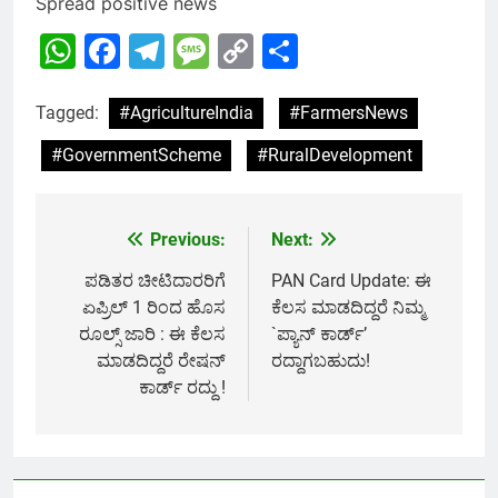
Spread positive news
WhatsApp
Facebook
Telegram
Message
Copy
Share
Link
Tagged:
#AgricultureIndia
#FarmersNews
#GovernmentScheme
#RuralDevelopment
Previous:
Next:
Post
navigation
ಪಡಿತರ ಚೀಟಿದಾರರಿಗೆ
PAN Card Update: ಈ
ಏಪ್ರಿಲ್ 1 ರಿಂದ ಹೊಸ
ಕೆಲಸ ಮಾಡದಿದ್ದರೆ ನಿಮ್ಮ
ರೂಲ್ಸ್ ಜಾರಿ : ಈ ಕೆಲಸ
`ಪ್ಯಾನ್ ಕಾರ್ಡ್’
ಮಾಡದಿದ್ದರೆ ರೇಷನ್
ರದ್ದಾಗಬಹುದು!
ಕಾರ್ಡ್ ರದ್ದು !