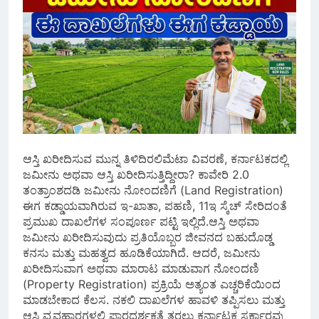
ಆಸ್ತಿ ಖರೀದಿಸುವ ಮುನ್ನ ತಿಳಿದಿರಲಿಮೆಟಾ ವಿವರಣೆ, ಕರ್ನಾಟಕದಲ್ಲಿ
ಜಮೀನು ಅಥವಾ ಆಸ್ತಿ ಖರೀದಿಸುತ್ತಿದ್ದೀರಾ? ಕಾವೇರಿ 2.0
ತಂತ್ರಾಂಶದಡಿ ಜಮೀನು ನೋಂದಣಿಗೆ (Land Registration)
ಈಗ ಕಡ್ಡಾಯವಾಗಿರುವ ಇ-ಖಾತಾ, ಪಹಣಿ, 11ಇ ಸ್ಕೆಚ್ ಸೇರಿದಂತೆ
ಪ್ರಮುಖ ದಾಖಲೆಗಳ ಸಂಪೂರ್ಣ ಪಟ್ಟಿ ಇಲ್ಲಿದೆ.ಆಸ್ತಿ ಅಥವಾ
ಜಮೀನು ಖರೀದಿಸುವುದು ಪ್ರತಿಯೊಬ್ಬರ ಜೀವನದ ಬಹುದೊಡ್ಡ
ಕನಸು ಮತ್ತು ಮಹತ್ವದ ಹೂಡಿಕೆಯಾಗಿದೆ. ಆದರೆ, ಜಮೀನು
ಖರೀದಿಸುವಾಗ ಅಥವಾ ಮಾರಾಟ ಮಾಡುವಾಗ ನೋಂದಣಿ
(Property Registration) ಪ್ರಕ್ರಿಯೆ ಅತ್ಯಂತ ಎಚ್ಚರಿಕೆಯಿಂದ
ಮಾಡಬೇಕಾದ ಕೆಲಸ. ನಕಲಿ ದಾಖಲೆಗಳ ಹಾವಳಿ ತಪ್ಪಿಸಲು ಮತ್ತು
ಆಸ್ತಿ ವ್ಯವಹಾರಗಳಲ್ಲಿ ಪಾರದರ್ಶಕತೆ ತರಲು ಕರ್ನಾಟಕ ಸರ್ಕಾರವು