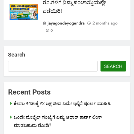
ರೂ.ಗಳಿಗೆ ನಿಮ್ಮ ಪಂಚಾಯ್ತಿಯಲ್ಲೇ
ಪಡೆಯಿರಿ!
jayagondeyogendra
2 months ago
0
Search
SEARCH
Recent Posts
ಕೇವಲ ₹436ಕ್ಕೆ ₹2 ಲಕ್ಷ ಜೀವ ವಿಮೆ! ಇಲ್ಲಿದೆ ಪೂರ್ಣ ಮಾಹಿತಿ.
ಒಂದೇ ಮೊಬೈಲ್ ಸಂಖ್ಯೆಗೆ ಎಷ್ಟು ಆಧಾರ್ ಕಾರ್ಡ್ ಲಿಂಕ್
ಮಾಡಬಹುದು ನೋಡಿ?