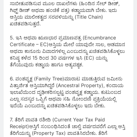
ಸಾಬೀತುಪಡಿಸುವ ಮೂಲ ದಾಖಲೆಗಳು (ಹಿಂದಿನ ಸೇಲ್ ಡೀಡ್,
ಗಿಫ್ಟ್ ಡೀಡ್ ಅಥವಾ ಹಂಚಿಕೆ ಪತ್ರ) ಕಡ್ಡಾಯವಾಗಿ ಬೇಕು. ಇದು
ಆಸ್ತಿಯ ಮಾಲೀಕತ್ವದ ಸರಪಳಿಯನ್ನು (Title Chain)
ಖಚಿತಪಡಿಸುತ್ತದೆ.
5. ಇಸಿ ಅಥವಾ ಋಣಭಾರ ಪ್ರಮಾಣಪತ್ರ (Encumbrance
Certificate – EC)ಆಸ್ತಿಯ ಮೇಲೆ ಯಾವುದೇ ಸಾಲ, ಅಡಮಾನ
ಅಥವಾ ಕಾನೂನು ವಿವಾದಗಳಿಲ್ಲ ಎಂಬುದನ್ನು ಖಚಿತಪಡಿಸಿಕೊಳ್ಳಲು
ಕನಿಷ್ಠ ಕಳೆದ 15 ರಿಂದ 30 ವರ್ಷಗಳ ಇಸಿ (EC) ಯನ್ನು
ತೆಗೆಯುವುದು ಕಡ್ಡಾಯ ಹಾಗೂ ಅತ್ಯವಶ್ಯಕ.
6. ವಂಶವೃಕ್ಷ (Family Tree)ಮಾರಾಟ ಮಾಡುತ್ತಿರುವ ಜಮೀನು
ಪಿತ್ರಾರ್ಜಿತ ಆಸ್ತಿಯಾಗಿದ್ದರೆ (Ancestral Property), ಕಂದಾಯ
ಇಲಾಖೆಯಿಂದ ದೃಢೀಕರಿಸಲ್ಪಟ್ಟ ವಂಶವೃಕ್ಷ ಕಡ್ಡಾಯ. ಕುಟುಂಬದ
ಎಲ್ಲಾ ಸದಸ್ಯರ ಒಪ್ಪಿಗೆ ಅಥವಾ ಸಹಿ ನೋಂದಣಿ ಪ್ರಕ್ರಿಯೆಯಲ್ಲಿ
ಇದೆಯೆ ಎಂಬುದನ್ನು ಖಚಿತಪಡಿಸಿಕೊಳ್ಳಲು ಇದು ಬೇಕು.
7. ತೆರಿಗೆ ಪಾವತಿ ರಶೀದಿ (Current Year Tax Paid
Receipt)ಆಸ್ತಿಗೆ ಸಂಬಂಧಿಸಿದಂತೆ ಚಾಲ್ತಿ ವರ್ಷದವರೆಗೆ ಎಲ್ಲಾ ಆಸ್ತಿ
ತೆರಿಗೆಯನ್ನು (Property Tax) ಪಾವತಿಸಿರಬೇಕು. ತೆರಿಗೆ