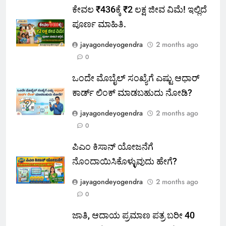
ಕೇವಲ ₹436ಕ್ಕೆ ₹2 ಲಕ್ಷ ಜೀವ ವಿಮೆ! ಇಲ್ಲಿದೆ
ಪೂರ್ಣ ಮಾಹಿತಿ.
jayagondeyogendra
2 months ago
0
ಒಂದೇ ಮೊಬೈಲ್ ಸಂಖ್ಯೆಗೆ ಎಷ್ಟು ಆಧಾರ್
ಕಾರ್ಡ್ ಲಿಂಕ್ ಮಾಡಬಹುದು ನೋಡಿ?
jayagondeyogendra
2 months ago
0
ಪಿಎಂ ಕಿಸಾನ್ ಯೋಜನೆಗೆ
ನೊಂದಾಯಿಸಿಕೊಳ್ಳುವುದು ಹೇಗೆ?
jayagondeyogendra
2 months ago
0
ಜಾತಿ, ಆದಾಯ ಪ್ರಮಾಣ ಪತ್ರ ಬರೀ 40