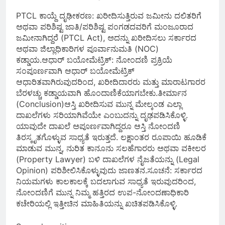
PTCL ಕಾಯ್ದೆ ದೃಢೀಕರಣ: ಖರೀದಿಸುತ್ತಿರುವ ಜಮೀನು ದಲಿತರಿಗೆ
ಅಥವಾ ಪರಿಶಿಷ್ಟ ಜಾತಿ/ಪರಿಶಿಷ್ಟ ಪಂಗಡದವರಿಗೆ ಮಂಜೂರಾದ
ಜಮೀನಾಗಿದ್ದರೆ (PTCL Act), ಅದನ್ನು ಖರೀದಿಸಲು ಸರ್ಕಾರದ
ಅಥವಾ ಜಿಲ್ಲಾಧಿಕಾರಿಗಳ ಪೂರ್ವಾನುಮತಿ (NOC)
ಕಡ್ಡಾಯ.ಆಧಾರ್ ಬಯೋಮೆಟ್ರಿಕ್: ನೋಂದಣಿ ಪ್ರಕ್ರಿಯೆ
ಸಂಪೂರ್ಣವಾಗಿ ಆಧಾರ್ ಬಯೋಮೆಟ್ರಿಕ್
ಆಧಾರಿತವಾಗಿರುವುದರಿಂದ, ಖರೀದಿದಾರರು ಮತ್ತು ಮಾರಾಟಗಾರರ
ಬೆರಳಚ್ಚು ಕಡ್ಡಾಯವಾಗಿ ಹೊಂದಾಣಿಕೆಯಾಗಬೇಕು.ತೀರ್ಮಾನ
(Conclusion)ಆಸ್ತಿ ಖರೀದಿಸುವ ಮುನ್ನ ಮೇಲ್ಕಂಡ ಎಲ್ಲಾ
ದಾಖಲೆಗಳು ಸರಿಯಾಗಿವೆಯೇ ಎಂಬುದನ್ನು ದೃಢಪಡಿಸಿಕೊಳ್ಳಿ.
ಯಾವುದೇ ದಾಖಲೆ ಅಪೂರ್ಣವಾಗಿದ್ದರೂ ಆಸ್ತಿ ನೋಂದಣಿ
ತಿರಸ್ಕೃತಗೊಳ್ಳುವ ಸಾಧ್ಯತೆ ಇರುತ್ತದೆ. ಲಕ್ಷಾಂತರ ರೂಪಾಯಿ ಹೂಡಿಕೆ
ಮಾಡುವ ಮುನ್ನ, ನುರಿತ ಕಾನೂನು ಸಲಹೆಗಾರರು ಅಥವಾ ವಕೀಲರ
(Property Lawyer) ಬಳಿ ದಾಖಲೆಗಳ ನೈಜತೆಯನ್ನು (Legal
Opinion) ಪರಿಶೀಲಿಸಿಕೊಳ್ಳುವುದು ಜಾಣತನ.ಸೂಚನೆ: ಸರ್ಕಾರದ
ನಿಯಮಗಳು ಕಾಲಕಾಲಕ್ಕೆ ಬದಲಾಗುವ ಸಾಧ್ಯತೆ ಇರುವುದರಿಂದ,
ನೋಂದಣಿಗೆ ಮುನ್ನ ನಿಮ್ಮ ಹತ್ತಿರದ ಉಪ-ನೋಂದಣಾಧಿಕಾರಿ
ಕಚೇರಿಯಲ್ಲಿ ಇತ್ತೀಚಿನ ಮಾಹಿತಿಯನ್ನು ಖಚಿತಪಡಿಸಿಕೊಳ್ಳಿ.