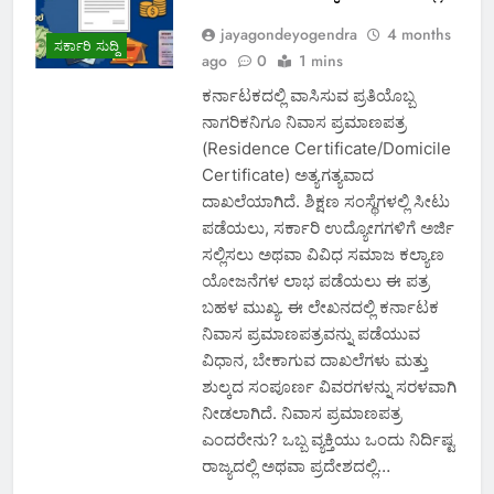
jayagondeyogendra
4 months
ಸರ್ಕಾರಿ ಸುದ್ದಿ
ago
0
1 mins
ಕರ್ನಾಟಕದಲ್ಲಿ ವಾಸಿಸುವ ಪ್ರತಿಯೊಬ್ಬ
ನಾಗರಿಕನಿಗೂ ನಿವಾಸ ಪ್ರಮಾಣಪತ್ರ
(Residence Certificate/Domicile
Certificate) ಅತ್ಯಗತ್ಯವಾದ
ದಾಖಲೆಯಾಗಿದೆ. ಶಿಕ್ಷಣ ಸಂಸ್ಥೆಗಳಲ್ಲಿ ಸೀಟು
ಪಡೆಯಲು, ಸರ್ಕಾರಿ ಉದ್ಯೋಗಗಳಿಗೆ ಅರ್ಜಿ
ಸಲ್ಲಿಸಲು ಅಥವಾ ವಿವಿಧ ಸಮಾಜ ಕಲ್ಯಾಣ
ಯೋಜನೆಗಳ ಲಾಭ ಪಡೆಯಲು ಈ ಪತ್ರ
ಬಹಳ ಮುಖ್ಯ. ಈ ಲೇಖನದಲ್ಲಿ ಕರ್ನಾಟಕ
ನಿವಾಸ ಪ್ರಮಾಣಪತ್ರವನ್ನು ಪಡೆಯುವ
ವಿಧಾನ, ಬೇಕಾಗುವ ದಾಖಲೆಗಳು ಮತ್ತು
ಶುಲ್ಕದ ಸಂಪೂರ್ಣ ವಿವರಗಳನ್ನು ಸರಳವಾಗಿ
ನೀಡಲಾಗಿದೆ. ನಿವಾಸ ಪ್ರಮಾಣಪತ್ರ
ಎಂದರೇನು? ಒಬ್ಬ ವ್ಯಕ್ತಿಯು ಒಂದು ನಿರ್ದಿಷ್ಟ
ರಾಜ್ಯದಲ್ಲಿ ಅಥವಾ ಪ್ರದೇಶದಲ್ಲಿ…