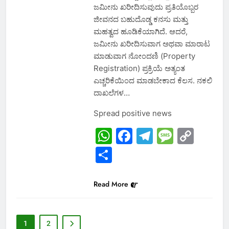
ಜಮೀನು ಖರೀದಿಸುವುದು ಪ್ರತಿಯೊಬ್ಬರ
ಜೀವನದ ಬಹುದೊಡ್ಡ ಕನಸು ಮತ್ತು
ಮಹತ್ವದ ಹೂಡಿಕೆಯಾಗಿದೆ. ಆದರೆ,
ಜಮೀನು ಖರೀದಿಸುವಾಗ ಅಥವಾ ಮಾರಾಟ
ಮಾಡುವಾಗ ನೋಂದಣಿ (Property
Registration) ಪ್ರಕ್ರಿಯೆ ಅತ್ಯಂತ
ಎಚ್ಚರಿಕೆಯಿಂದ ಮಾಡಬೇಕಾದ ಕೆಲಸ. ನಕಲಿ
ದಾಖಲೆಗಳ…
Spread positive news
WhatsApp
Facebook
Telegram
Messa
Cop
Link
Share
Read More
1
2