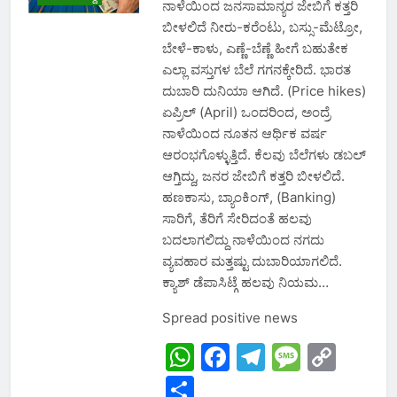
ನಾಳೆಯಿಂದ ಜನಸಾಮಾನ್ಯರ ಜೇಬಿಗೆ ಕತ್ತರಿ
ಬೀಳಲಿದೆ ನೀರು-ಕರೆಂಟು, ಬಸ್ಸು-ಮೆಟ್ರೋ,
ಬೇಳೆ-ಕಾಳು, ಎಣ್ಣೆ-ಬೆಣ್ಣೆ ಹೀಗೆ ಬಹುತೇಕ
ಎಲ್ಲಾ ವಸ್ತುಗಳ ಬೆಲೆ ಗಗನಕ್ಕೇರಿದೆ. ಭಾರತ
ದುಬಾರಿ ದುನಿಯಾ ಆಗಿದೆ. (Price hikes)
ಏಪ್ರಿಲ್ (April) ಒಂದರಿಂದ, ಅಂದ್ರೆ
ನಾಳೆಯಿಂದ ನೂತನ ಆರ್ಥಿಕ ವರ್ಷ
ಆರಂಭಗೊಳ್ಳುತ್ತಿದೆ. ಕೆಲವು ಬೆಲೆಗಳು ಡಬಲ್
ಆಗ್ತಿದ್ದು, ಜನರ ಜೇಬಿಗೆ ಕತ್ತರಿ ಬೀಳಲಿದೆ.
ಹಣಕಾಸು, ಬ್ಯಾಂಕಿಂಗ್, (Banking)
ಸಾರಿಗೆ, ತೆರಿಗೆ ಸೇರಿದಂತೆ ಹಲವು
ಬದಲಾಗಲಿದ್ದು ನಾಳೆಯಿಂದ ನಗದು
ವ್ಯವಹಾರ ಮತ್ತಷ್ಟು ದುಬಾರಿಯಾಗಲಿದೆ.
ಕ್ಯಾಶ್ ಡೆಪಾಸಿಟ್ಗೆ ಹಲವು ನಿಯಮ…
Spread positive news
WhatsApp
Facebook
Telegram
Messa
Cop
Link
Share