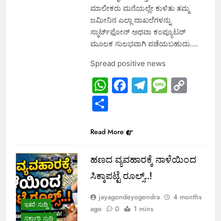
ಮಾಲೀಕರು ಮನೆಯಲ್ಲೇ ಕುಳಿತು ತಮ್ಮ
ಜಮೀನಿನ ಎಲ್ಲಾ ದಾಖಲೆಗಳನ್ನು
ಸ್ಮಾರ್ಟ್‌ಫೋನ್ ಅಥವಾ ಕಂಪ್ಯೂಟರ್
ಮೂಲಕ ಸುಲಭವಾಗಿ ಪಡೆಯಬಹುದು….
Spread positive news
WhatsApp
Facebook
Telegram
Messa
Cop
Link
Share
Read More
ಹಣದ ವ್ಯವಹಾರಕ್ಕೆ ನಾಳೆಯಿಂದ
ಸಿಕ್ಕಾಪಟ್ಟೆ ರೂಲ್ಸ್..!
jayagondeyogendra
4 months
ಇತರೆ ಸುದ್ದಿ
ago
0
1 mins
ಸರ್ಕಾರಿ ಸುದ್ದಿ