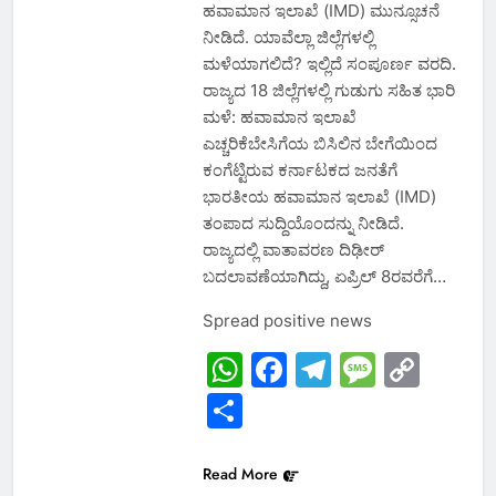
ಹವಾಮಾನ ಇಲಾಖೆ (IMD) ಮುನ್ಸೂಚನೆ
ನೀಡಿದೆ. ಯಾವೆಲ್ಲಾ ಜಿಲ್ಲೆಗಳಲ್ಲಿ
ಮಳೆಯಾಗಲಿದೆ? ಇಲ್ಲಿದೆ ಸಂಪೂರ್ಣ ವರದಿ.
ರಾಜ್ಯದ 18 ಜಿಲ್ಲೆಗಳಲ್ಲಿ ಗುಡುಗು ಸಹಿತ ಭಾರಿ
ಮಳೆ: ಹವಾಮಾನ ಇಲಾಖೆ
ಎಚ್ಚರಿಕೆಬೇಸಿಗೆಯ ಬಿಸಿಲಿನ ಬೇಗೆಯಿಂದ
ಕಂಗೆಟ್ಟಿರುವ ಕರ್ನಾಟಕದ ಜನತೆಗೆ
ಭಾರತೀಯ ಹವಾಮಾನ ಇಲಾಖೆ (IMD)
ತಂಪಾದ ಸುದ್ದಿಯೊಂದನ್ನು ನೀಡಿದೆ.
ರಾಜ್ಯದಲ್ಲಿ ವಾತಾವರಣ ದಿಢೀರ್
ಬದಲಾವಣೆಯಾಗಿದ್ದು, ಏಪ್ರಿಲ್ 8ರವರೆಗೆ…
Spread positive news
WhatsApp
Facebook
Telegram
Messa
Cop
Link
Share
Read More