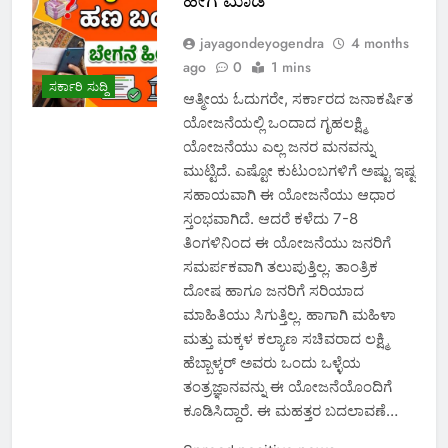
ಹೀಗೆ ಮಾಡಿ
jayagondeyogendra
4 months
ago
0
1 mins
ಸರ್ಕಾರಿ ಸುದ್ದಿ
ಆತ್ಮೀಯ ಓದುಗರೇ, ಸರ್ಕಾರದ ಜನಾಕರ್ಷಿತ
ಯೋಜನೆಯಲ್ಲಿ ಒಂದಾದ ಗೃಹಲಕ್ಷ್ಮಿ
ಯೋಜನೆಯು ಎಲ್ಲ ಜನರ ಮನವನ್ನು
ಮುಟ್ಟಿದೆ. ಎಷ್ಟೋ ಕುಟುಂಬಗಳಿಗೆ ಅಷ್ಟು ಇಷ್ಟ
ಸಹಾಯವಾಗಿ ಈ ಯೋಜನೆಯು ಆಧಾರ
ಸ್ತಂಭವಾಗಿದೆ. ಆದರೆ ಕಳೆದು 7-8
ತಿಂಗಳಿನಿಂದ ಈ ಯೋಜನೆಯು ಜನರಿಗೆ
ಸಮರ್ಪಕವಾಗಿ ತಲುಪುತ್ತಿಲ್ಲ. ತಾಂತ್ರಿಕ
ದೋಷ ಹಾಗೂ ಜನರಿಗೆ ಸರಿಯಾದ
ಮಾಹಿತಿಯು ಸಿಗುತ್ತಿಲ್ಲ. ಹಾಗಾಗಿ ಮಹಿಳಾ
ಮತ್ತು ಮಕ್ಕಳ ಕಲ್ಯಾಣ ಸಚಿವರಾದ ಲಕ್ಷ್ಮಿ
ಹೆಬ್ಬಾಳ್ಕರ್ ಅವರು ಒಂದು ಒಳ್ಳೆಯ
ತಂತ್ರಜ್ಞಾನವನ್ನು ಈ ಯೋಜನೆಯೊಂದಿಗೆ
ಕೂಡಿಸಿದ್ದಾರೆ. ಈ ಮಹತ್ತರ ಬದಲಾವಣೆ…