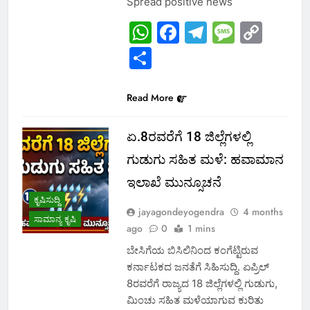
Spread positive news
WhatsApp
Facebook
Telegram
Messa
Cop
Link
Share
Read More
ಏ.8ರವರೆಗೆ 18 ಜಿಲ್ಲೆಗಳಲ್ಲಿ
ಗುಡುಗು ಸಹಿತ ಮಳೆ: ಹವಾಮಾನ
ಇಲಾಖೆ ಮುನ್ಸೂಚನೆ
ಕೃಷಿಸುದ್ದಿ
jayagondeyogendra
4 months
ಸಾಮಾನ್ಯ ಕೃಷಿ
ago
0
1 mins
ಬೇಸಿಗೆಯ ಬಿಸಿಲಿನಿಂದ ಕಂಗೆಟ್ಟಿರುವ
ಕರ್ನಾಟಕದ ಜನತೆಗೆ ಸಿಹಿಸುದ್ದಿ. ಏಪ್ರಿಲ್
8ರವರೆಗೆ ರಾಜ್ಯದ 18 ಜಿಲ್ಲೆಗಳಲ್ಲಿ ಗುಡುಗು,
ಮಿಂಚು ಸಹಿತ ಮಳೆಯಾಗುವ ಕುರಿತು