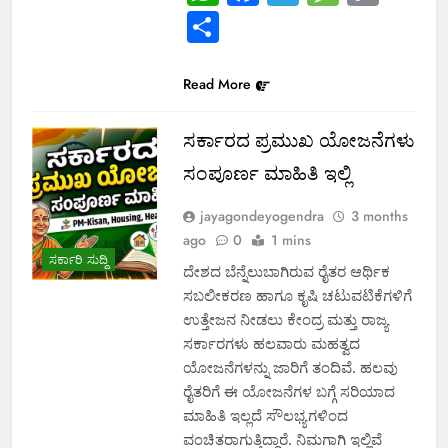
Link
Share
Read More
ಸರ್ಕಾರದ ಪ್ರಮುಖ ಯೋಜನೆಗಳು
ಸಂಪೂರ್ಣ ಮಾಹಿತಿ ಇಲ್ಲಿ
jayagondeyogendra
3 months
ago
0
1 mins
ಸರ್ಕಾರಿ ಸುದ್ದಿ
ದೇಶದ ಬೆನ್ನೆಲುಬಾಗಿರುವ ರೈತರ ಆರ್ಥಿಕ
ಸಬಲೀಕರಣ ಹಾಗೂ ಕೃಷಿ ಚಟುವಟಿಕೆಗಳಿಗೆ
ಉತ್ತೇಜನ ನೀಡಲು ಕೇಂದ್ರ ಮತ್ತು ರಾಜ್ಯ
ಸರ್ಕಾರಗಳು ಹಲವಾರು ಮಹತ್ವದ
ಯೋಜನೆಗಳನ್ನು ಜಾರಿಗೆ ತಂದಿವೆ. ಹಲವು
ರೈತರಿಗೆ ಈ ಯೋಜನೆಗಳ ಬಗ್ಗೆ ಸರಿಯಾದ
ಮಾಹಿತಿ ಇಲ್ಲದೆ ಸೌಲಭ್ಯಗಳಿಂದ
ವಂಚಿತರಾಗುತ್ತಿದ್ದಾರೆ. ನಿಮಗಾಗಿ ಇಲ್ಲಿವೆ