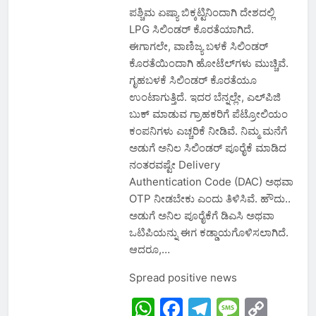
ಪಶ್ಚಿಮ ಏಷ್ಯಾ ಬಿಕ್ಕಟ್ಟಿನಿಂದಾಗಿ ದೇಶದಲ್ಲಿ
LPG ಸಿಲಿಂಡರ್ ಕೊರತೆಯಾಗಿದೆ.
ಈಗಾಗಲೇ, ವಾಣಿಜ್ಯ ಬಳಕೆ ಸಿಲಿಂಡರ್
ಕೊರತೆಯಿಂದಾಗಿ ಹೋಟೆಲ್‌ಗಳು ಮುಚ್ಚಿವೆ.
ಗೃಹಬಳಕೆ ಸಿಲಿಂಡರ್ ಕೊರತೆಯೂ
ಉಂಟಾಗುತ್ತಿದೆ. ಇದರ ಬೆನ್ನಲ್ಲೇ, ಎಲ್‌ಪಿಜಿ
ಬುಕ್ ಮಾಡುವ ಗ್ರಾಹಕರಿಗೆ ಪೆಟ್ರೋಲಿಯಂ
ಕಂಪನಿಗಳು ಎಚ್ಚರಿಕೆ ನೀಡಿವೆ. ನಿಮ್ಮ ಮನೆಗೆ
ಅಡುಗೆ ಅನಿಲ ಸಿಲಿಂಡರ್ ಪೂರೈಕೆ ಮಾಡಿದ
ನಂತರವಷ್ಟೇ Delivery
Authentication Code (DAC) ಅಥವಾ
OTP ನೀಡಬೇಕು ಎಂದು ತಿಳಿಸಿವೆ. ಹೌದು..
ಅಡುಗೆ ಅನಿಲ ಪೂರೈಕೆಗೆ ಡಿಎಸಿ ಅಥವಾ
ಒಟಿಪಿಯನ್ನು ಈಗ ಕಡ್ಡಾಯಗೊಳಿಸಲಾಗಿದೆ.
ಆದರೂ,…
Spread positive news
WhatsApp
Facebook
Telegram
Messa
Cop