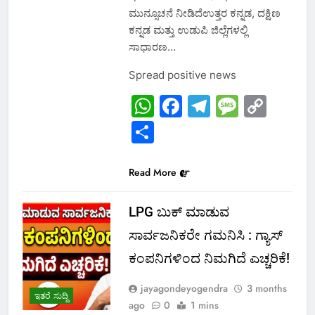
ಮುನ್ಸೂಚನೆ ನೀಡಿದೆಉತ್ತರ ಕನ್ನಡ, ದಕ್ಷಿಣ
ಕನ್ನಡ ಮತ್ತು ಉಡುಪಿ ಜಿಲ್ಲೆಗಳಲ್ಲಿ
ಸಾಧಾರಣ…
Spread positive news
WhatsApp
Facebook
Telegram
Messa
Cop
Link
Share
Read More
LPG ಬುಕ್ ಮಾಡುವ
ಸಾರ್ವಜನಿಕರೇ ಗಮನಿಸಿ : ಗ್ಯಾಸ್
ಕಂಪನಿಗಳಿಂದ ನಿಮಗಿದೆ ಎಚ್ಚರಿಕೆ!
jayagondeyogendra
3 months
ಇತರೆ ಸುದ್ದಿ
ago
0
1 mins