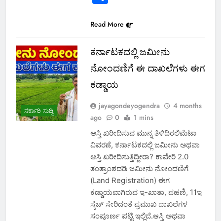
Read More
ಕರ್ನಾಟಕದಲ್ಲಿ ಜಮೀನು
ನೋಂದಣಿಗೆ ಈ ದಾಖಲೆಗಳು ಈಗ
ಕಡ್ಡಾಯ
jayagondeyogendra
4 months
ಸರ್ಕಾರಿ ಸುದ್ದಿ
ago
0
1 mins
ಆಸ್ತಿ ಖರೀದಿಸುವ ಮುನ್ನ ತಿಳಿದಿರಲಿಮೆಟಾ
ವಿವರಣೆ, ಕರ್ನಾಟಕದಲ್ಲಿ ಜಮೀನು ಅಥವಾ
ಆಸ್ತಿ ಖರೀದಿಸುತ್ತಿದ್ದೀರಾ? ಕಾವೇರಿ 2.0
ತಂತ್ರಾಂಶದಡಿ ಜಮೀನು ನೋಂದಣಿಗೆ
(Land Registration) ಈಗ
ಕಡ್ಡಾಯವಾಗಿರುವ ಇ-ಖಾತಾ, ಪಹಣಿ, 11ಇ
ಸ್ಕೆಚ್ ಸೇರಿದಂತೆ ಪ್ರಮುಖ ದಾಖಲೆಗಳ
ಸಂಪೂರ್ಣ ಪಟ್ಟಿ ಇಲ್ಲಿದೆ.ಆಸ್ತಿ ಅಥವಾ