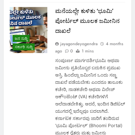
ಮನೆಯಲ್ಲೇ ಕುಳಿತು ‘ಭೂಮಿ’
ಪೋರ್ಟಲ್ ಮೂಲಕ ಜಮೀನಿನ
ದಾಖಲೆ
ಜನ ಸುದ್ದಿ
jayagondeyogendra
4 months
ಸರ್ಕಾರಿ ಸುದ್ದಿ
ago
0
1 mins
ಸಂಪೂರ್ಣ ಮಾರ್ಗದರ್ಶಿಭೂಮಿ ಅಥವಾ
ಜಮೀನು ಪ್ರತಿಯೊಬ್ಬರ ಬದುಕಿನ ಪ್ರಮುಖ
ಆಸ್ತಿ. ಹಿಂದೆಲ್ಲಾ ಜಮೀನಿನ ಒಂದು ಸಣ್ಣ
ದಾಖಲೆ ಪಡೆಯಬೇಕು ಎಂದರೂ ತಾಲೂಕು
ಕಚೇರಿ, ನಾಡಕಚೇರಿ ಅಥವಾ ವಿಲೇಜ್
ಅಕೌಂಟೆಂಟ್ (VA) ಕಚೇರಿಗಳಿಗೆ
ಅಲೆದಾಡಬೇಕಿತ್ತು. ಆದರೆ, ಇಂದಿನ ಡಿಜಿಟಲ್
ಯುಗದಲ್ಲಿ ಇದೆಲ್ಲವೂ ಬದಲಾಗಿದೆ.
ಕರ್ನಾಟಕ ಸರ್ಕಾರವು ಜಾರಿಗೆ ತಂದಿರುವ
‘ಭೂಮಿ ಪೋರ್ಟಲ್’ (Bhoomi Portal)
ಮೂಲಕ ರೈತರು ಮತ್ತು ಜಮೀನು