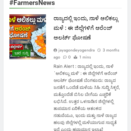
#FarmersNews
ರಾಜ್ಯದಲ್ಲಿ ಇಂದು, ನಾಳೆ ಆಲಿಕಲ್ಲು
ಮಳೆ : ಈ ಜಿಲ್ಲೆಗಳಿಗೆ ಆರೆಂಜ್
ಅಲರ್ಟ್ ಘೋಷಣೆ
jayagondeyogendra
3 months
ಇತರೆ ಸುದ್ದಿ
ago
0
1 mins
Rain Alert : ರಾಜ್ಯದಲ್ಲಿ ಇಂದು, ನಾಳೆ
`ಆಲಿಕಲ್ಲು ಮಳೆ’ : ಈ ಜಿಲ್ಲೆಗಳಿಗೆ ಆರೆಂಜ್
ಅಲರ್ಟ್ ಘೋಷಣೆ ಬೆಂಗಳೂರು: ರಾಜ್ಯದ
ಜನತೆಗೆ ಒಂದೆಡೆ ಮಳೆಯ ಸಿಹಿ ಸುದ್ದಿ ಸಿಕ್ಕರೆ,
ಮತ್ತೊಂದೆಡೆ ಬಿಸಿಲ ಬೇಗೆಯ ಎಚ್ಚರಿಕೆ
ಲಭಿಸಿದೆ. ಉತ್ತರ ಒಳನಾಡಿನ ಜಿಲ್ಲೆಗಳಲ್ಲಿ
ತಾಪಮಾನ ಏರಿಕೆಯ ಆತಂಕದ
ನಡುವೆಯೂ, ಇಂದು ಮತ್ತು ನಾಳೆ ರಾಜ್ಯದ
ಹಲವು ಜಿಲ್ಲೆಗಳಲ್ಲಿ ಮಳೆಯಾಗುವ ಸಾಧ್ಯತೆ
ಇದೆ ಎಂದು ಹವಾಮಾನ ಇಲಾಖೆ