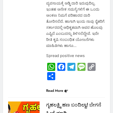
ವ್ಯವಸಾಯಕ್ಕೆ ಅಡ್ಡಿ ದಾರಿ ಇರುವುದಿಲ್ಲ.
ಇಂತಹ ಅನೇಕ ಸಮಸ್ಯೆಗಳಿಗೆ ಈ ಒಂದು
ಅಂಕಣ ನಿಮಗೆ ಪರಿಹಾರದ ದಾರಿ
ತೋರಿಸಲಿದೆ. ಹಾಗಾಗಿ ಇಂದು ನಾವು ರೈತರಿಗೆ
ಸರ್ಕಾರದಲ್ಲಿ ಅಧಿಕೃತವಾಗಿ ಅವರ ಹೊಲವು
ಎಷ್ಟಿದೆ ಎಂಬುದನ್ನು ತಿಳಿಸಲಿದ್ದೇವೆ. ಇದೇ
ರೀತಿ ಕೃಷಿ ಸಂಬಂಧಿತ ಯೋಜನೆಗಳು
ಮಾಹಿತಿಗಳು ಹಾಗೂ…
Spread positive news
WhatsApp
Facebook
Telegram
Messa
Cop
Link
Share
Read More
ಗೃಹಲಕ್ಷ್ಮಿ ಹಣ ಬಂದಿಲ್ವಾ! ಬೇಗನೆ