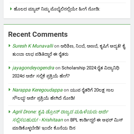
ಹೊಲದ ಮ್ಯಾಪ್ ನಿಮ್ಮ ಮೊಬೈಲಿನಲ್ಲಿಯೇ ಹೀಗೆ ನೋಡಿ:
Recent Comments
Suresh K Munavalli
on
ಅರಿಶಿಣ, ನಿಂಬೆ, ಅಣಬೆ, ಕೃಷಿಗೆ ಆದ್ಯತೆ! ಕೈ
ತುಂಬಾ ಲಾಭ ಪಡಿತಿದ್ದಾರೆ ಈ ರೈತರು
jayagondeyogendra
on
Scholarship 2024:ರೈತ ವಿದ್ಯಾನಿಧಿ
2024ರ ಅರ್ಜಿ ಸಲ್ಲಿಕೆ ಪ್ರಕ್ರಿಯೆ ಹೇಗೆ?
Narappa Keregoudappa
on
ಯುವ ರೈತರಿಗೆ 20ಲಕ್ಷ ಸಾಲ
ಸೌಲಭ್ಯ! ಅರ್ಜಿ ಪ್ರಕ್ರಿಯೆ ಹೇಗಿದೆ ನೋಡಿ!
Agril Drone: ಕೃಷಿ ಡ್ರೋನ್ ರಾಜ್ಯದ ಮಹಿಳೆಯರು ಅರ್ಜಿ
ಸಲ್ಲಿಸಬಹುದು! - Krishitaan
on
BPL ಕಾರ್ಡಿದ್ದರೆ ಈ ಆಫರ್ ಮಿಸ್
ಮಾಡಿಕೊಳ್ಳಬೇಡಿ! ಇಂದೇ ಕೊನೆಯ ದಿನ