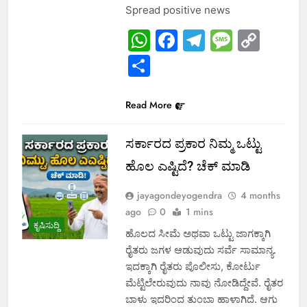
Spread positive news
WhatsApp
Facebook
Telegram
Messa
Cop
Link
Share
Read More
ಸರ್ಕಾರದ ಪ್ರಕಾರ ನಿಮ್ಮ ಒಟ್ಟು
ಹೊಲ ಎಷ್ಟಿದೆ? ಚೆಕ್ ಮಾಡಿ
jayagondeyogendra
4 months
ago
0
1 mins
ಕೃಷಿಸುದ್ದಿ
ಹೊಲದ ಸೀಮೆ ಅಥವಾ ಒಟ್ಟು ಜಾಗಕ್ಕಾಗಿ
ರೈತರು ಜಗಳ ಆಡುವುದು ಸರ್ವೆ ಸಾಮಾನ್ಯ.
ಇದಕ್ಕಾಗಿ ರೈತರು ಪೊಲೀಸು, ಕೋರ್ಟು
ಮೆಟ್ಟಿಲೇರುವುದು ನಾವು ನೋಡಿದ್ದೇವೆ. ರೈತರ
ಬಾಳು ಇದರಿಂದ ತುಂಬಾ ಹಾಳಾಗಿದೆ. ಆಗು