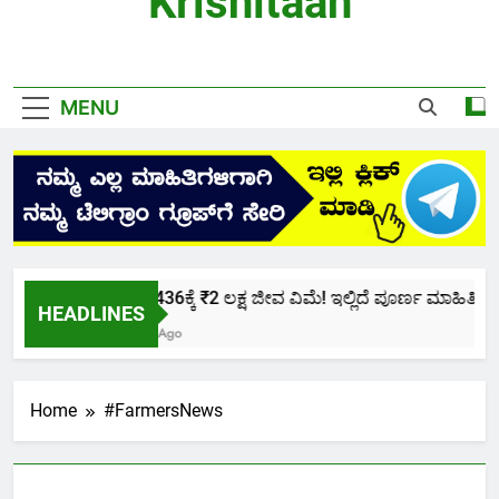
Krishitaan
MENU
ಕೇವಲ ₹436ಕ್ಕೆ ₹2 ಲಕ್ಷ ಜೀವ ವಿಮೆ! ಇಲ್ಲಿದೆ ಪೂರ್ಣ ಮಾಹಿತಿ.
HEADLINES
2 Months Ago
Home
#FarmersNews