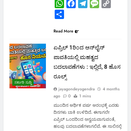
WhatsApp
Facebook
Telegram
Messa
Cop
Link
Share
Read More
ಏಪ್ರಿಲ್ 1ರಿಂದ ಆನ್‌ಲೈನ್
ಪಾವತಿಯಲ್ಲಿ ಮಹತ್ವದ
ಬದಲಾವಣೆಗಳು : ಇಲ್ಲಿದೆ, 8 ಹೊಸ
ರೂಲ್ಸ್
ಸರ್ಕಾರಿ ಸುದ್ದಿ
jayagondeyogendra
4 months
ago
0
1 mins
ಮುಂದಿನ ಆರ್ಥಿಕ ವರ್ಷ ಆರಂಭಕ್ಕೆ ಎರಡು
ದಿನಗಳು ಬಾಕಿ ಉಳಿದಿದೆ. ಈಗಾಗಲೇ
ಏಪ್ರಿಲ್ ಒಂದರಿಂದ ಅನ್ವಯವಾಗುವಂತೆ,
ಹಲವು ಬದಲಾವಣೆಗಳಾಗಲಿವೆ. ಈ ಸಾಲಿನಲ್ಲಿ