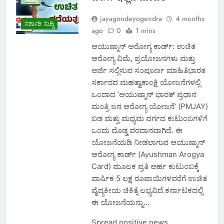
jayagondeyogendra
4 months
ಸರ್ಕಾರಿ ಸುದ್ದಿ
ago
0
1 mins
ಆಯುಷ್ಮಾನ್ ಆರೋಗ್ಯ ಕಾರ್ಡ್: ಉಚಿತ
ಆರೋಗ್ಯ ವಿಮೆ, ಪ್ರಯೋಜನಗಳು ಮತ್ತು
ಅರ್ಜಿ ಸಲ್ಲಿಸುವ ಸಂಪೂರ್ಣ ಮಾಹಿತಿಭಾರತ
ಸರ್ಕಾರದ ಮಹತ್ವಾಕಾಂಕ್ಷಿ ಯೋಜನೆಗಳಲ್ಲಿ
ಒಂದಾದ ‘ಆಯುಷ್ಮಾನ್ ಭಾರತ್ ಪ್ರಧಾನ
ಮಂತ್ರಿ ಜನ ಆರೋಗ್ಯ ಯೋಜನೆ’ (PMJAY)
ಬಡ ಮತ್ತು ಮಧ್ಯಮ ವರ್ಗದ ಕುಟುಂಬಗಳಿಗೆ
ಒಂದು ದೊಡ್ಡ ವರದಾನವಾಗಿದೆ. ಈ
ಯೋಜನೆಯಡಿ ನೀಡಲಾಗುವ ಆಯುಷ್ಮಾನ್
ಆರೋಗ್ಯ ಕಾರ್ಡ್ (Ayushman Arogya
Card) ಮೂಲಕ ಪ್ರತಿ ಅರ್ಹ ಕುಟುಂಬಕ್ಕೆ
ವಾರ್ಷಿಕ 5 ಲಕ್ಷ ರೂಪಾಯಿಗಳವರೆಗೆ ಉಚಿತ
ವೈದ್ಯಕೀಯ ಚಿಕಿತ್ಸೆ ಲಭ್ಯವಿದೆ.ಕರ್ನಾಟಕದಲ್ಲಿ
ಈ ಯೋಜನೆಯನ್ನು…
Spread positive news