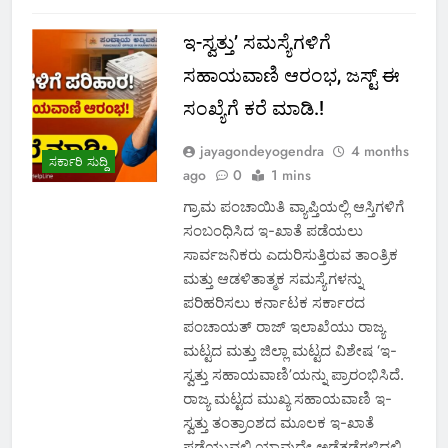
ಇ-ಸ್ವತ್ತು’ ಸಮಸ್ಯೆಗಳಿಗೆ
ಸಹಾಯವಾಣಿ ಆರಂಭ, ಜಸ್ಟ್ ಈ
ಸಂಖ್ಯೆಗೆ ಕರೆ ಮಾಡಿ.!
jayagondeyogendra
4 months
ಸರ್ಕಾರಿ ಸುದ್ದಿ
ago
0
1 mins
ಗ್ರಾಮ ಪಂಚಾಯಿತಿ ವ್ಯಾಪ್ತಿಯಲ್ಲಿ ಆಸ್ತಿಗಳಿಗೆ
ಸಂಬಂಧಿಸಿದ ಇ-ಖಾತೆ ಪಡೆಯಲು
ಸಾರ್ವಜನಿಕರು ಎದುರಿಸುತ್ತಿರುವ ತಾಂತ್ರಿಕ
ಮತ್ತು ಆಡಳಿತಾತ್ಮಕ ಸಮಸ್ಯೆಗಳನ್ನು
ಪರಿಹರಿಸಲು ಕರ್ನಾಟಕ ಸರ್ಕಾರದ
ಪಂಚಾಯತ್ ರಾಜ್ ಇಲಾಖೆಯು ರಾಜ್ಯ
ಮಟ್ಟದ ಮತ್ತು ಜಿಲ್ಲಾ ಮಟ್ಟದ ವಿಶೇಷ ‘ಇ-
ಸ್ವತ್ತು ಸಹಾಯವಾಣಿ’ಯನ್ನು ಪ್ರಾರಂಭಿಸಿದೆ.
ರಾಜ್ಯ ಮಟ್ಟದ ಮುಖ್ಯ ಸಹಾಯವಾಣಿ ಇ-
ಸ್ವತ್ತು ತಂತ್ರಾಂಶದ ಮೂಲಕ ಇ-ಖಾತೆ
ಪಡೆಯುವಲ್ಲಿ ಯಾವುದೇ ಅಡೆತಡೆಗಳಿದ್ದಲ್ಲಿ