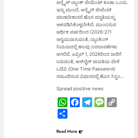
ಆನ್ಲೈನ್ ಬ್ಯಾಂಕ್ ಪೇಮೆಂಟ್ ಕೂಡಾ ಒಂದು.
ಇನ್ನು ಮುಂದೆ, ಆನ್ಲೈನ್ ಪೇಪೆಂಟ್
ಮಾಡಬೇಕಾದರೆ ಹೊಸ ಪದ್ದತಿಯನ್ನು
ಅಳವಡಿಸಿಕೊಳ್ಳಬೇಕಿದೆ. ಮುಂಬರುವ
ಆರ್ಥಿಕ ವರ್ಷದಿಂದ (2026-27)
ಅನ್ವಯವಾಗುವಂತೆ, ಬ್ಯಾಂಕಿಂಗ್
ನಿಯಮದಲ್ಲಿ ಹಲವು ಬದಲಾವಣೆಗಳು
ಆಗಲಿದೆ. ಏಪ್ರಿಲ್ 1, 2026ರಿಂದ ಜಾರಿಗೆ
ಬರುವಂತೆ, ಆನ್‌ಲೈನ್ ಪಾವತಿಯ ವೇಳೆ
ಒಟಿಪಿ (One Time Password)
ನಮೂದಿಸುವ ವಿಧಾನದಲ್ಲಿ ಹೊಸ ಸಿಸ್ಟಂ…
Spread positive news
WhatsApp
Facebook
Telegram
Messa
Cop
Link
Share
Read More