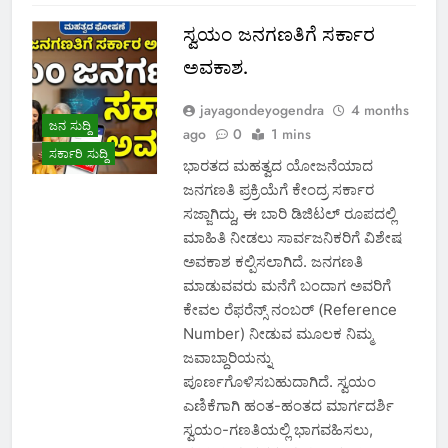
ಸ್ವಯಂ ಜನಗಣತಿಗೆ ಸರ್ಕಾರ
ಅವಕಾಶ.
jayagondeyogendra
4 months
ಜನ ಸುದ್ದಿ
ago
0
1 mins
ಸರ್ಕಾರಿ ಸುದ್ದಿ
ಭಾರತದ ಮಹತ್ವದ ಯೋಜನೆಯಾದ
ಜನಗಣತಿ ಪ್ರಕ್ರಿಯೆಗೆ ಕೇಂದ್ರ ಸರ್ಕಾರ
ಸಜ್ಜಾಗಿದ್ದು, ಈ ಬಾರಿ ಡಿಜಿಟಲ್ ರೂಪದಲ್ಲಿ
ಮಾಹಿತಿ ನೀಡಲು ಸಾರ್ವಜನಿಕರಿಗೆ ವಿಶೇಷ
ಅವಕಾಶ ಕಲ್ಪಿಸಲಾಗಿದೆ. ಜನಗಣತಿ
ಮಾಡುವವರು ಮನೆಗೆ ಬಂದಾಗ ಅವರಿಗೆ
ಕೇವಲ ರೆಫರೆನ್ಸ್ ನಂಬರ್ (Reference
Number) ನೀಡುವ ಮೂಲಕ ನಿಮ್ಮ
ಜವಾಬ್ದಾರಿಯನ್ನು
ಪೂರ್ಣಗೊಳಿಸಬಹುದಾಗಿದೆ. ಸ್ವಯಂ
ಎಣಿಕೆಗಾಗಿ ಹಂತ-ಹಂತದ ಮಾರ್ಗದರ್ಶಿ
ಸ್ವಯಂ-ಗಣತಿಯಲ್ಲಿ ಭಾಗವಹಿಸಲು,