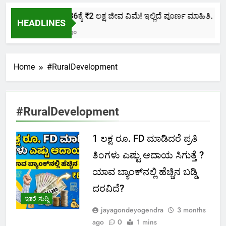
ಕೇವಲ ₹436ಕ್ಕೆ ₹2 ಲಕ್ಷ ಜೀವ ವಿಮೆ! ಇಲ್ಲಿದೆ ಪೂರ್ಣ ಮಾಹಿತಿ.
HEADLINES
2 Months Ago
Home
#RuralDevelopment
#RuralDevelopment
1 ಲಕ್ಷ ರೂ. FD ಮಾಡಿದರೆ ಪ್ರತಿ
ತಿಂಗಳು ಎಷ್ಟು ಆದಾಯ ಸಿಗುತ್ತೆ ?
ಯಾವ ಬ್ಯಾಂಕ್‌ನಲ್ಲಿ ಹೆಚ್ಚಿನ ಬಡ್ಡಿ
ದರವಿದೆ?
ಇತರೆ ಸುದ್ದಿ
jayagondeyogendra
3 months
ago
0
1 mins