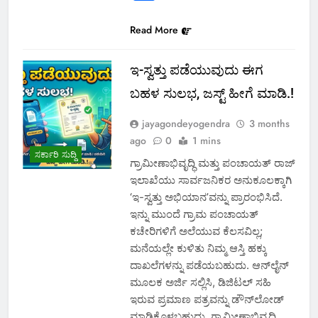
Read More
ಇ-ಸ್ವತ್ತು ಪಡೆಯುವುದು ಈಗ
ಬಹಳ ಸುಲಭ, ಜಸ್ಟ್ ಹೀಗೆ ಮಾಡಿ.!
jayagondeyogendra
3 months
ago
0
1 mins
ಸರ್ಕಾರಿ ಸುದ್ದಿ
ಗ್ರಾಮೀಣಾಭಿವೃದ್ಧಿ ಮತ್ತು ಪಂಚಾಯತ್ ರಾಜ್
ಇಲಾಖೆಯು ಸಾರ್ವಜನಿಕರ ಅನುಕೂಲಕ್ಕಾಗಿ
‘ಇ-ಸ್ವತ್ತು ಅಭಿಯಾನ’ವನ್ನು ಪ್ರಾರಂಭಿಸಿದೆ.
ಇನ್ನು ಮುಂದೆ ಗ್ರಾಮ ಪಂಚಾಯತ್
ಕಚೇರಿಗಳಿಗೆ ಅಲೆಯುವ ಕೆಲಸವಿಲ್ಲ;
ಮನೆಯಲ್ಲೇ ಕುಳಿತು ನಿಮ್ಮ ಆಸ್ತಿ ಹಕ್ಕು
ದಾಖಲೆಗಳನ್ನು ಪಡೆಯಬಹುದು. ಆನ್‌ಲೈನ್
ಮೂಲಕ ಅರ್ಜಿ ಸಲ್ಲಿಸಿ, ಡಿಜಿಟಲ್ ಸಹಿ
ಇರುವ ಪ್ರಮಾಣ ಪತ್ರವನ್ನು ಡೌನ್‌ಲೋಡ್
ಮಾಡಿಕೊಳ್ಳಬಹುದು. ಗ್ರಾಮೀಣಾಭಿವೃದ್ಧಿ