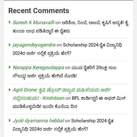
Recent Comments
Suresh K Munavalli
on
ಅರಿಶಿಣ, ನಿಂಬೆ, ಅಣಬೆ, ಕೃಷಿಗೆ ಆದ್ಯತೆ! ಕೈ
ತುಂಬಾ ಲಾಭ ಪಡಿತಿದ್ದಾರೆ ಈ ರೈತರು
jayagondeyogendra
on
Scholarship 2024:ರೈತ ವಿದ್ಯಾನಿಧಿ
2024ರ ಅರ್ಜಿ ಸಲ್ಲಿಕೆ ಪ್ರಕ್ರಿಯೆ ಹೇಗೆ?
Narappa Keregoudappa
on
ಯುವ ರೈತರಿಗೆ 20ಲಕ್ಷ ಸಾಲ
ಸೌಲಭ್ಯ! ಅರ್ಜಿ ಪ್ರಕ್ರಿಯೆ ಹೇಗಿದೆ ನೋಡಿ!
Agril Drone: ಕೃಷಿ ಡ್ರೋನ್ ರಾಜ್ಯದ ಮಹಿಳೆಯರು ಅರ್ಜಿ
ಸಲ್ಲಿಸಬಹುದು! - Krishitaan
on
BPL ಕಾರ್ಡಿದ್ದರೆ ಈ ಆಫರ್ ಮಿಸ್
ಮಾಡಿಕೊಳ್ಳಬೇಡಿ! ಇಂದೇ ಕೊನೆಯ ದಿನ
Jyoti dyamanna hebbal
on
Scholarship 2024:ರೈತ
ವಿದ್ಯಾನಿಧಿ 2024ರ ಅರ್ಜಿ ಸಲ್ಲಿಕೆ ಪ್ರಕ್ರಿಯೆ ಹೇಗೆ?