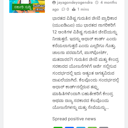
jayagondeyogendra
4 months
ಸರ್ಕಾರಿ ಸುದ್ದಿ
ago
0
1 mins
ಭಾರತದ ವಿಶಿಷ್ಟ ಗುರುತಿನ ಚೀಟಿ ಪ್ರಾಧಿಕಾರ
(ಯುಐಡಿಎಐ) ಯು ಭಾರತದ ನಾಗರಿಕರಿಗೆ
12 ಅಂಕಿಗಳ ವಿಶಿಷ್ಟ ಗುರುತಿನ ಚೀಟಿಯನ್ನು
ನೀಡುತ್ತದೆ. ಇದನ್ನು ಆಧಾರ್‌ ಕಾರ್ಡ್‌ ಎಂದು
ಕರೆಯಲಾಗುತ್ತದೆ ಎಂದು ಎಲ್ಲರಿಗೂ ಗೊತ್ತು.
ಚಾಲನಾ ಪರವಾನಿಗೆ, ಪಾಸ್‌ಪೋರ್ಟ್‌,
ಮತದಾರರ7l ಗುರುತಿನ ಚೀಟಿ ಮತ್ತು ಕೇಂದ್ರ
ಸರಕಾರದ ಯೋಜನೆಗಳಿಗೆ ಅರ್ಜಿ ಸಲ್ಲಿಸುವ
ಸಂದರ್ಭದಲ್ಲಿ ಇದು ಅತ್ಯಂತ ಅಗತ್ಯವಿರುವ
ದಾಖಲೆಯಾಗಿದೆ. ಕೆಲವೊಂದು ಸಂದರ್ಭದಲ್ಲಿ
ಆಧಾರ್‌ ಕಾರ್ಡ್‌ನಲ್ಲಿರುವ ತಪ್ಪು
ಮಾಹಿತಿಗಳಿಂದಾಗಿ ಬಹುತೇಕರಿಗೆ ಕೇಂದ್ರ
ಅಥವಾ ರಾಜ್ಯ ಸರಕಾರದ ಕೆಲವೊಂದು
ಯೋಜನೆಗಳನ್ನು ಮತ್ತು ಸೇವೆಯನ್ನು…
Spread positive news