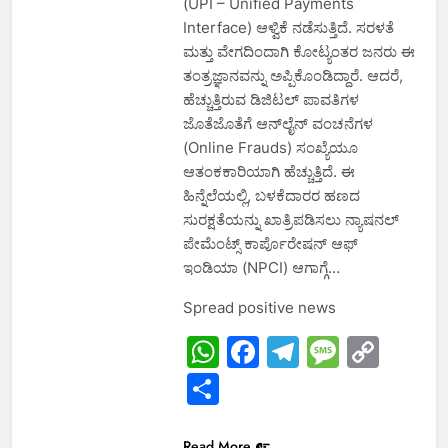
(UPI – Unified Payments
Interface) ಆಳ್ವಿಕೆ ನಡೆಸುತ್ತಿದೆ. ಸರಳತೆ
ಮತ್ತು ವೇಗದಿಂದಾಗಿ ಕೋಟ್ಯಂತರ ಜನರು ಈ
ತಂತ್ರಜ್ಞಾನವನ್ನು ಅಪ್ಪಿಕೊಂಡಿದ್ದಾರೆ. ಆದರೆ,
ಹೆಚ್ಚುತ್ತಿರುವ ಡಿಜಿಟಲ್ ಪಾವತಿಗಳ
ಜೊತೆಜೊತೆಗೆ ಆನ್‌ಲೈನ್ ವಂಚನೆಗಳ
(Online Frauds) ಸಂಖ್ಯೆಯೂ
ಆತಂಕಕಾರಿಯಾಗಿ ಹೆಚ್ಚುತ್ತಿದೆ. ಈ
ಹಿನ್ನೆಲೆಯಲ್ಲಿ, ಬಳಕೆದಾರರ ಹಣದ
ಸುರಕ್ಷತೆಯನ್ನು ಖಾತ್ರಿಪಡಿಸಲು ನ್ಯಾಷನಲ್
ಪೇಮೆಂಟ್ಸ್ ಕಾರ್ಪೊರೇಷನ್ ಆಫ್
ಇಂಡಿಯಾ (NPCI) ಆಗಾಗ್ಗೆ…
Spread positive news
WhatsApp
Facebook
Telegram
Messa
Cop
Link
Share
Read More