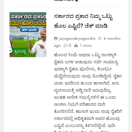
ಸರ್ಕಾರದ ಪ್ರಕಾರ ನಿಮ್ಮ ಒಟ್ಟು
ಹೊಲ ಎಷ್ಟಿದೆ? ಚೆಕ್ ಮಾಡಿ
jayagondeyogendra
4 months
ago
0
1 mins
ಕೃಷಿಸುದ್ದಿ
ಹೊಲದ ಸೀಮೆ ಅಥವಾ ಒಟ್ಟು ಜಾಗಕ್ಕಾಗಿ
ರೈತರು ಜಗಳ ಆಡುವುದು ಸರ್ವೆ ಸಾಮಾನ್ಯ.
ಇದಕ್ಕಾಗಿ ರೈತರು ಪೊಲೀಸು, ಕೋರ್ಟು
ಮೆಟ್ಟಿಲೇರುವುದು ನಾವು ನೋಡಿದ್ದೇವೆ. ರೈತರ
ಬಾಳು ಇದರಿಂದ ತುಂಬಾ ಹಾಳಾಗಿದೆ. ಆಗು
ವ್ಯವಸಾಯಕ್ಕೆ ಅಡ್ಡಿ ದಾರಿ ಇರುವುದಿಲ್ಲ.
ಇಂತಹ ಅನೇಕ ಸಮಸ್ಯೆಗಳಿಗೆ ಈ ಒಂದು
ಅಂಕಣ ನಿಮಗೆ ಪರಿಹಾರದ ದಾರಿ
ತೋರಿಸಲಿದೆ. ಹಾಗಾಗಿ ಇಂದು ನಾವು ರೈತರಿಗೆ
ಸರ್ಕಾರದಲ್ಲಿ ಅಧಿಕೃತವಾಗಿ ಅವರ ಹೊಲವು
ಎಷ್ಟಿದೆ ಎಂಬುದನ್ನು ತಿಳಿಸಲಿದ್ದೇವೆ. ಇದೇ