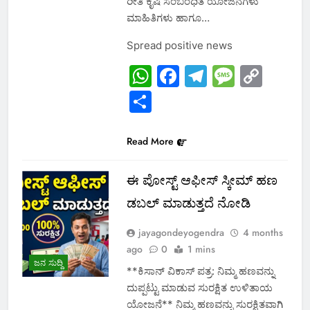
ರೀತಿ ಕೃಷಿ ಸಂಬಂಧಿತ ಯೋಜನೆಗಳು
ಮಾಹಿತಿಗಳು ಹಾಗೂ…
Spread positive news
WhatsApp
Facebook
Telegram
Messa
Cop
Link
Share
Read More
ಈ ಪೋಸ್ಟ್ ಆಫೀಸ್ ಸ್ಕೀಮ್ ಹಣ
ಡಬಲ್ ಮಾಡುತ್ತದೆ ನೋಡಿ
jayagondeyogendra
4 months
ago
0
1 mins
ಜನ ಸುದ್ದಿ
**ಕಿಸಾನ್ ವಿಕಾಸ್ ಪತ್ರ: ನಿಮ್ಮ ಹಣವನ್ನು
ದುಪ್ಪಟ್ಟು ಮಾಡುವ ಸುರಕ್ಷಿತ ಉಳಿತಾಯ
ಯೋಜನೆ** ನಿಮ್ಮ ಹಣವನ್ನು ಸುರಕ್ಷಿತವಾಗಿ