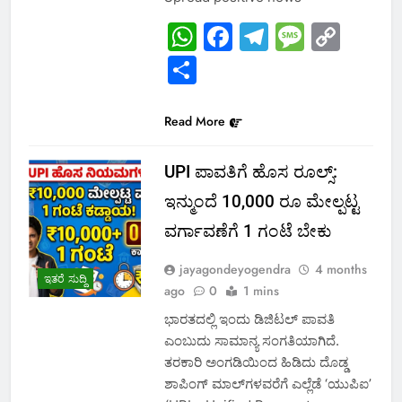
WhatsApp
Facebook
Telegram
Messa
Cop
Link
Share
Read More
UPI ಪಾವತಿಗೆ ಹೊಸ ರೂಲ್ಸ್:
ಇನ್ಮುಂದೆ 10,000 ರೂ ಮೇಲ್ಪಟ್ಟ
ವರ್ಗಾವಣೆಗೆ 1 ಗಂಟೆ ಬೇಕು
jayagondeyogendra
4 months
ಇತರೆ ಸುದ್ದಿ
ago
0
1 mins
ಭಾರತದಲ್ಲಿ ಇಂದು ಡಿಜಿಟಲ್ ಪಾವತಿ
ಎಂಬುದು ಸಾಮಾನ್ಯ ಸಂಗತಿಯಾಗಿದೆ.
ತರಕಾರಿ ಅಂಗಡಿಯಿಂದ ಹಿಡಿದು ದೊಡ್ಡ
ಶಾಪಿಂಗ್ ಮಾಲ್‌ಗಳವರೆಗೆ ಎಲ್ಲೆಡೆ ‘ಯುಪಿಐ’