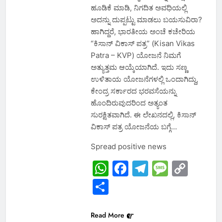
ಹೂಡಿಕೆ ಮಾಡಿ, ನಿಗದಿತ ಅವಧಿಯಲ್ಲಿ
ಅದನ್ನು ದುಪ್ಪಟ್ಟು ಮಾಡಲು ಬಯಸುವಿರಾ?
ಹಾಗಿದ್ದರೆ, ಭಾರತೀಯ ಅಂಚೆ ಕಚೇರಿಯ
“ಕಿಸಾನ್ ವಿಕಾಸ್ ಪತ್ರ” (Kisan Vikas
Patra – KVP) ಯೋಜನೆ ನಿಮಗೆ
ಅತ್ಯುತ್ತಮ ಆಯ್ಕೆಯಾಗಿದೆ. ಇದು ಸಣ್ಣ
ಉಳಿತಾಯ ಯೋಜನೆಗಳಲ್ಲಿ ಒಂದಾಗಿದ್ದು,
ಕೇಂದ್ರ ಸರ್ಕಾರದ ಭರವಸೆಯನ್ನು
ಹೊಂದಿರುವುದರಿಂದ ಅತ್ಯಂತ
ಸುರಕ್ಷಿತವಾಗಿದೆ. ಈ ಲೇಖನದಲ್ಲಿ, ಕಿಸಾನ್
ವಿಕಾಸ್ ಪತ್ರ ಯೋಜನೆಯ ಬಗ್ಗೆ…
Spread positive news
WhatsApp
Facebook
Telegram
Messa
Cop
Link
Share
Read More