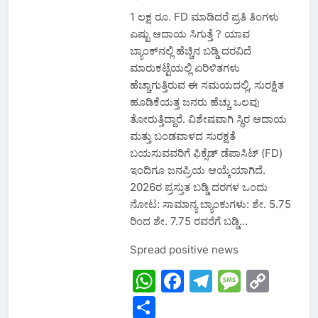
1 ಲಕ್ಷ ರೂ. FD ಮಾಡಿದರೆ ಪ್ರತಿ ತಿಂಗಳು
ಎಷ್ಟು ಆದಾಯ ಸಿಗುತ್ತೆ ? ಯಾವ
ಬ್ಯಾಂಕ್‌ನಲ್ಲಿ ಹೆಚ್ಚಿನ ಬಡ್ಡಿ ದರವಿದೆ
ಮಾರುಕಟ್ಟೆಯಲ್ಲಿ ಏರಿಳಿತಗಳು
ಹೆಚ್ಚಾಗುತ್ತಿರುವ ಈ ಸಮಯದಲ್ಲಿ, ಸುರಕ್ಷಿತ
ಹೂಡಿಕೆಯತ್ತ ಜನರು ಹೆಚ್ಚು ಒಲವು
ತೋರುತ್ತಿದ್ದಾರೆ. ವಿಶೇಷವಾಗಿ ಸ್ಥಿರ ಆದಾಯ
ಮತ್ತು ಬಂಡವಾಳದ ಸುರಕ್ಷತೆ
ಬಯಸುವವರಿಗೆ ಫಿಕ್ಸೆಡ್ ಡೆಪಾಸಿಟ್ (FD)
ಇಂದಿಗೂ ಜನಪ್ರಿಯ ಆಯ್ಕೆಯಾಗಿದೆ.
2026ರ ಪ್ರಸ್ತುತ ಬಡ್ಡಿ ದರಗಳ ಒಂದು
ನೋಟ: ಸಾಮಾನ್ಯ ಬ್ಯಾಂಕುಗಳು: ಶೇ. 5.75
ರಿಂದ ಶೇ. 7.75 ರವರೆಗೆ ಬಡ್ಡಿ…
Spread positive news
WhatsApp
Facebook
Telegram
Messa
Cop
Link
Share