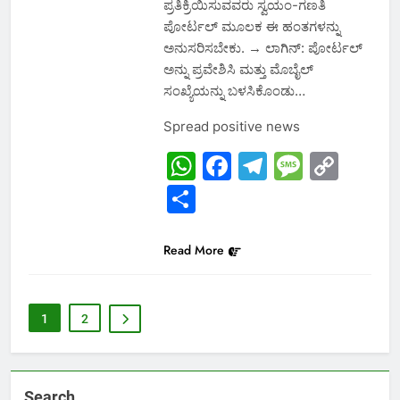
ಪ್ರತಿಕ್ರಿಯಿಸುವವರು ಸ್ವಯಂ-ಗಣತಿ
ಪೋರ್ಟಲ್ ಮೂಲಕ ಈ ಹಂತಗಳನ್ನು
ಅನುಸರಿಸಬೇಕು. → ಲಾಗಿನ್: ಪೋರ್ಟಲ್
ಅನ್ನು ಪ್ರವೇಶಿಸಿ ಮತ್ತು ಮೊಬೈಲ್
ಸಂಖ್ಯೆಯನ್ನು ಬಳಸಿಕೊಂಡು…
Spread positive news
WhatsApp
Facebook
Telegram
Messa
Cop
Link
Share
Read More
1
2
Search