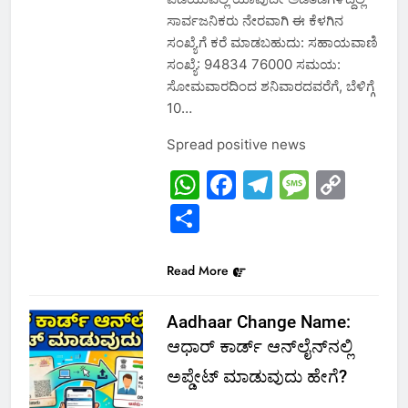
ಸಾರ್ವಜನಿಕರು ನೇರವಾಗಿ ಈ ಕೆಳಗಿನ
ಸಂಖ್ಯೆಗೆ ಕರೆ ಮಾಡಬಹುದು: ಸಹಾಯವಾಣಿ
ಸಂಖ್ಯೆ: 94834 76000 ಸಮಯ:
ಸೋಮವಾರದಿಂದ ಶನಿವಾರದವರೆಗೆ, ಬೆಳಿಗ್ಗೆ
10…
Spread positive news
WhatsApp
Facebook
Telegram
Messa
Cop
Link
Share
Read More
Aadhaar Change Name:
ಆಧಾರ್‌ ಕಾರ್ಡ್‌ ಆನ್‌ಲೈನ್‌ನಲ್ಲಿ
ಅಪ್ಡೇಟ್ ಮಾಡುವುದು ಹೇಗೆ?