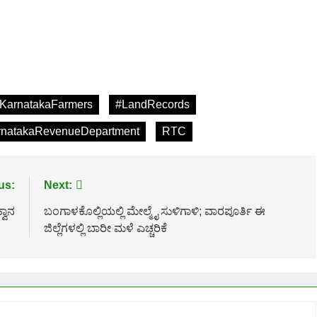
KarnatakaFarmers
#LandRecords
rnatakaRevenueDepartment
RTC
us:
Next:
ವಾನ
ಬಂಗಾಳಕೊಲ್ಲಿಯಲ್ಲಿ ಮೇಲ್ಮೈ ಸುಳಿಗಾಳಿ; ವಾರಪೂರ್ತಿ ಈ
ಜಿಲ್ಲೆಗಳಲ್ಲಿ ಬಾರೀ ಮಳೆ ಎಚ್ಚರಿಕೆ