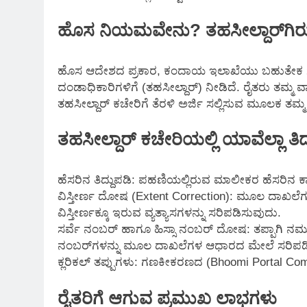
ಹೊಸ ನಿಯಮವೇನು? ತಹಸೀಲ್ದಾರ್‌ಗಿ
ಹೊಸ ಆದೇಶದ ಪ್ರಕಾರ, ಕಂದಾಯ ಇಲಾಖೆಯು ಬಹುತೇಕ ಸಾ
ದಂಡಾಧಿಕಾರಿಗಳಿಗೆ (ತಹಸೀಲ್ದಾರ್) ನೀಡಿದೆ. ರೈತರು ತಮ್ಮ 
ತಹಸೀಲ್ದಾರ್ ಕಚೇರಿಗೆ ತೆರಳಿ ಅರ್ಜಿ ಸಲ್ಲಿಸುವ ಮೂಲಕ ತ
ತಹಸೀಲ್ದಾರ್ ಕಚೇರಿಯಲ್ಲಿ ಯಾವೆಲ್ಲಾ ತ
ಹೆಸರಿನ ತಿದ್ದುಪಡಿ: ಪಹಣಿಯಲ್ಲಿರುವ ಮಾಲೀಕರ ಹೆಸರಿನ
ವಿಸ್ತೀರ್ಣ ದೋಷ (Extent Correction): ಮೂಲ ದಾಖಲೆಗಳ
ವಿಸ್ತೀರ್ಣಕ್ಕೂ ಇರುವ ವ್ಯತ್ಯಾಸಗಳನ್ನು ಸರಿಪಡಿಸುವುದು.
ಸರ್ವೆ ನಂಬರ್ ಹಾಗೂ ಹಿಸ್ಸಾ ನಂಬರ್ ದೋಷ: ತಪ್ಪಾಗಿ ನಮ
ನಂಬರ್‌ಗಳನ್ನು ಮೂಲ ದಾಖಲೆಗಳ ಆಧಾರದ ಮೇಲೆ ಸರಿಪಡ
ಕ್ಲರಿಕಲ್ ತಪ್ಪುಗಳು: ಗಣಕೀಕರಣದ (Bhoomi Portal Comp
ರೈತರಿಗೆ ಆಗುವ ಪ್ರಮುಖ ಲಾಭಗಳು