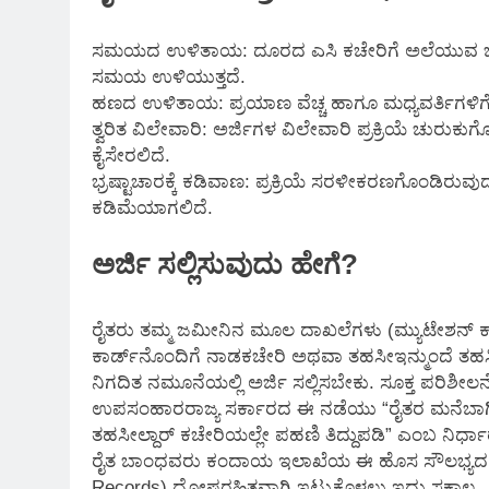
ಸಮಯದ ಉಳಿತಾಯ: ದೂರದ ಎಸಿ ಕಚೇರಿಗೆ ಅಲೆಯುವ ಬದಲು
ಸಮಯ ಉಳಿಯುತ್ತದೆ.
ಹಣದ ಉಳಿತಾಯ: ಪ್ರಯಾಣ ವೆಚ್ಚ ಹಾಗೂ ಮಧ್ಯವರ್ತಿಗಳಿಗೆ ನೀಡು
ತ್ವರಿತ ವಿಲೇವಾರಿ: ಅರ್ಜಿಗಳ ವಿಲೇವಾರಿ ಪ್ರಕ್ರಿಯೆ ಚುರುಕ
ಕೈಸೇರಲಿದೆ.
ಭ್ರಷ್ಟಾಚಾರಕ್ಕೆ ಕಡಿವಾಣ: ಪ್ರಕ್ರಿಯೆ ಸರಳೀಕರಣಗೊಂಡಿ
ಕಡಿಮೆಯಾಗಲಿದೆ.
ಅರ್ಜಿ ಸಲ್ಲಿಸುವುದು ಹೇಗೆ?
ರೈತರು ತಮ್ಮ ಜಮೀನಿನ ಮೂಲ ದಾಖಲೆಗಳು (ಮ್ಯುಟೇಶನ್ ಕಾಪಿ
ಕಾರ್ಡ್‌ನೊಂದಿಗೆ ನಾಡಕಚೇರಿ ಅಥವಾ ತಹಸೀಇನ್ಮುಂದೆ ತಹಸೀಲ್
ನಿಗದಿತ ನಮೂನೆಯಲ್ಲಿ ಅರ್ಜಿ ಸಲ್ಲಿಸಬೇಕು. ಸೂಕ್ತ ಪರಿಶೀಲ
ಉಪಸಂಹಾರರಾಜ್ಯ ಸರ್ಕಾರದ ಈ ನಡೆಯು “ರೈತರ ಮನೆಬಾಗಿಲಿಗೆ 
ತಹಸೀಲ್ದಾರ್‌ ಕಚೇರಿಯಲ್ಲೇ ಪಹಣಿ ತಿದ್ದುಪಡಿ” ಎಂಬ ನಿರ
ರೈತ ಬಾಂಧವರು ಕಂದಾಯ ಇಲಾಖೆಯ ಈ ಹೊಸ ಸೌಲಭ್ಯದ ಸ
Records) ದೋಷರಹಿತವಾಗಿ ಇಟ್ಟುಕೊಳ್ಳಲು ಇದು ಸಕಾಲ.