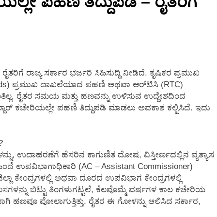
ಯಲ್ಲೇ ಪಹಣಿ ತಿದ್ದುಪಡಿ – ರೈತರಿಗೆ
2 Months Ago
ರಿಗೆ ರಾಜ್ಯ ಸರ್ಕಾರ ಭರ್ಜರಿ ಸಿಹಿಸುದ್ದಿ ನೀಡಿದೆ. ಕೃಷಿಕರ ಪ್ರಮುಖ
ds) ಪ್ರಮುಖ ದಾಖಲೆಯಾದ ಪಹಣಿ ಅಥವಾ ಆರ್‌ಟಿಸಿ (RTC)
ಡುವಂತಿಲ್ಲ. ರೈತರ ಸಮಯ ಮತ್ತು ಹಣವನ್ನು ಉಳಿಸುವ ಉದ್ದೇಶದಿಂದ
್‌ ಕಚೇರಿಯಲ್ಲೇ ಪಹಣಿ ತಿದ್ದುಪಡಿ ಮಾಡಲು ಅವಕಾಶ ಕಲ್ಪಿಸಿದೆ. ಇದು
?
ನ್ನು, ಉದಾಹರಣೆಗೆ ಹೆಸರಿನ ಕಾಗುಣಿತ ದೋಷ, ವಿಸ್ತೀರ್ಣದಲ್ಲಿನ ವ್ಯತ್ಯಾಸ
 ಹಿಂದೆ ಉಪವಿಭಾಗಾಧಿಕಾರಿ (AC – Assistant Commissioner)
ಜಿಲ್ಲಾ ಕೇಂದ್ರಗಳಲ್ಲಿ ಅಥವಾ ದೂರದ ಉಪವಿಭಾಗ ಕೇಂದ್ರಗಳಲ್ಲಿ
ಿ ಕೆಲಸಗಳನ್ನು ಬಿಟ್ಟು ತಿಂಗಳುಗಟ್ಟಲೆ, ಕೆಲವೊಮ್ಮೆ ವರ್ಷಗಳ ಕಾಲ ಕಚೇರಿಯ
ಂದಾಗಿ ಹಣವೂ ಪೋಲಾಗುತ್ತಿತ್ತು. ರೈತರ ಈ ಗೋಳನ್ನು ಆಲಿಸಿದ ಸರ್ಕಾರ,