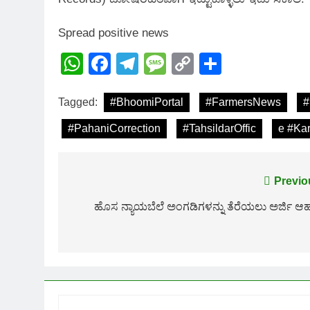
Spread positive news
WhatsApp
Facebook
Telegram
Message
Copy
Share
Link
Tagged:
#BhoomiPortal
#FarmersNews
#
#PahaniCorrection
#TahsildarOffic
e #Ka
Post
Previo
navigation
ಹೊಸ ನ್ಯಾಯಬೆಲೆ ಅಂಗಡಿಗಳನ್ನು ತೆರೆಯಲು ಅರ್ಜಿ ಆಹ್