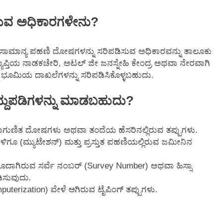
ರುವ ಅಧಿಕಾರಗಳೇನು?
ಮಾನ್ಯ ಪಹಣಿ ದೋಷಗಳನ್ನು ಸರಿಪಡಿಸುವ ಅಧಿಕಾರವನ್ನು ತಾಲೂಕು
ವ್ಯಾಪ್ತಿಯ ನಾಡಕಚೇರಿ, ಅಟಲ್ ಜೀ ಜನಸ್ನೇಹಿ ಕೇಂದ್ರ ಅಥವಾ ನೇರವಾಗಿ
ಮ್ಮ ಭೂಮಿಯ ದಾಖಲೆಗಳನ್ನು ಸರಿಪಡಿಸಿಕೊಳ್ಳಬಹುದು.
ಿದ್ದುಪಡಿಗಳನ್ನು ಮಾಡಬಹುದು?
 ಕಾಗುಣಿತ ದೋಷಗಳು ಅಥವಾ ತಂದೆಯ ಹೆಸರಿನಲ್ಲಿರುವ ತಪ್ಪುಗಳು.
ಿಗೂ (ಮ್ಯುಟೇಶನ್) ಮತ್ತು ಪ್ರಸ್ತುತ ಪಹಣಿಯಲ್ಲಿರುವ ಜಮೀನಿನ
ೂದಾಗಿರುವ ಸರ್ವೆ ನಂಬರ್ (Survey Number) ಅಥವಾ ಹಿಸ್ಸಾ
ಿಸುವುದು.
uterization) ವೇಳೆ ಆಗಿರುವ ಟೈಪಿಂಗ್ ತಪ್ಪುಗಳು.