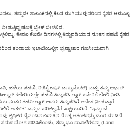
, ತಮ್ಮದೇ ತಾಲೂಕಿನಲ್ಲಿ ಕೆಲಸ ಮುಗಿಯುವುದರಿಂದ ರೈತರ ಅಮೂಲ್ಯ
ತ್ತಿದ್ದ ಹಣಕ್ಕೆ ಬ್ರೇಕ್ ಬೀಳಲಿದೆ.
ುಗೊಳ್ಳಲಿದ್ದು, ಕೇವಲ ಕೆಲವೇ ದಿನಗಳಲ್ಲಿ ತಿದ್ದುಪಡಿಯಾದ ನೂತನ ಪಹಣಿ ರೈತರ
ರುವುದರಿಂದ ಕಂದಾಯ ಇಲಾಖೆಯಲ್ಲಿನ ಭ್ರಷ್ಟಾಚಾರ ಗಣನೀಯವಾಗಿ
, ಹಳೆಯ ಪಹಣಿ, ರಿಜಿಸ್ಟ್ರೇಷನ್ ಡಾಕ್ಯುಮೆಂಟ್) ಮತ್ತು ತಮ್ಮ ಆಧಾರ್
ದಾರ್‌ ಕಚೇರಿಯಲ್ಲೇ ಪಹಣಿ ತಿದ್ದುಪಡಿ:ಲ್ದಾರ್ ಕಚೇರಿಗೆ ಭೇಟಿ ನೀಡಿ
ನೆಯ ನಂತರ ತಹಸೀಲ್ದಾರ್ ಅವರು ತಿದ್ದುಪಡಿಗೆ ಆದೇಶ ನೀಡುತ್ತಾರೆ.
ಆಡಳಿತ” ಎನ್ನುವ ಪರಿಕಲ್ಪನೆಗೆ ಸಾಕ್ಷಿಯಾಗಿದೆ. “ಇನ್ಮುಂದೆ
್ಧಾರವು ಕೃಷಿಕರ ದೈನಂದಿನ ಬದುಕಿನ ದೊಡ್ಡ ಆತಂಕವನ್ನು ದೂರ ಮಾಡಿದೆ.
ದುಪಯೋಗ ಪಡಿಸಿಕೊಂಡು, ತಮ್ಮ ಭೂ ದಾಖಲೆಗಳನ್ನು (Land