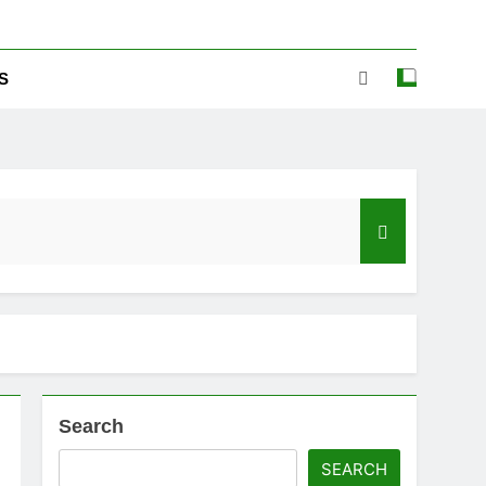
S
Search
ಡ್‌ಗೆ ಎಷ್ಟು ಮೊಬೈಲ್ ನಂಬರ ಲಿಂಕ್ ಇದೆ ಗೊತ್ತಾ!
SEARCH