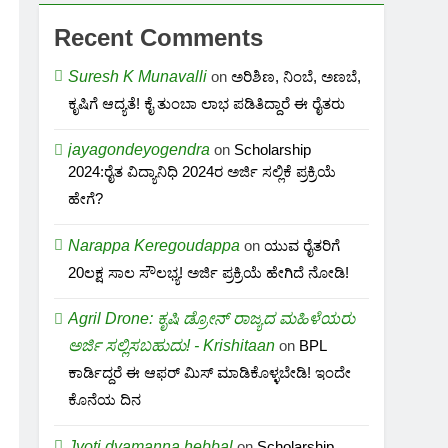
Recent Comments
Suresh K Munavalli
on
ಅರಿಶಿಣ, ನಿಂಬೆ, ಅಣಬೆ,
ಕೃಷಿಗೆ ಆದ್ಯತೆ! ಕೈ ತುಂಬಾ ಲಾಭ ಪಡಿತಿದ್ದಾರೆ ಈ ರೈತರು
jayagondeyogendra
on
Scholarship
2024:ರೈತ ವಿದ್ಯಾನಿಧಿ 2024ರ ಅರ್ಜಿ ಸಲ್ಲಿಕೆ ಪ್ರಕ್ರಿಯೆ
ಹೇಗೆ?
Narappa Keregoudappa
on
ಯುವ ರೈತರಿಗೆ
20ಲಕ್ಷ ಸಾಲ ಸೌಲಭ್ಯ! ಅರ್ಜಿ ಪ್ರಕ್ರಿಯೆ ಹೇಗಿದೆ ನೋಡಿ!
Agril Drone: ಕೃಷಿ ಡ್ರೋನ್ ರಾಜ್ಯದ ಮಹಿಳೆಯರು
ಅರ್ಜಿ ಸಲ್ಲಿಸಬಹುದು! - Krishitaan
on
BPL
ಕಾರ್ಡಿದ್ದರೆ ಈ ಆಫರ್ ಮಿಸ್ ಮಾಡಿಕೊಳ್ಳಬೇಡಿ! ಇಂದೇ
ಕೊನೆಯ ದಿನ
Jyoti dyamanna hebbal
on
Scholarship