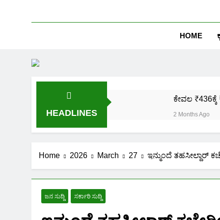
HOME
ಕ
ಕೇವಲ ₹436ಕ್ಕೆ 
HEADLINES
2 Months Ago
ಒಂದೇ ಮೊಬೈಲ್ 
2 Months Ago
ಪಿಎಂ ಕಿಸಾನ್ 
Home
2026
March
27
ಇನ್ಮುಂದೆ ತಹಸೀಲ್ದಾರ್‌ ಕಚ
2 Months Ago
ಜಾತಿ, ಆದಾಯ ಪ್
2 Months Ago
ಜನ ಸುದ್ದಿ
ಸರ್ಕಾರಿ ಸುದ್ದಿ
ಹೊಲದ ಮ್ಯಾಪ್ 