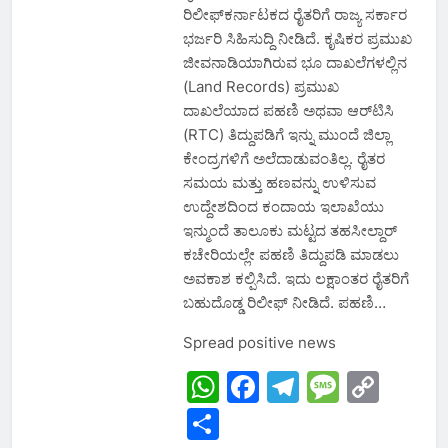
ರಿಲೀಫ್‌ಕರ್ನಾಟಕದ ರೈತರಿಗೆ ರಾಜ್ಯ ಸರ್ಕಾರ
ಭರ್ಜರಿ ಸಿಹಿಸುದ್ದಿ ನೀಡಿದೆ. ಕೃಷಿಕರ ಪ್ರಮುಖ
ಜೀವನಾಡಿಯಾಗಿರುವ ಭೂ ದಾಖಲೆಗಳಲ್ಲಿನ
(Land Records) ಪ್ರಮುಖ
ದಾಖಲೆಯಾದ ಪಹಣಿ ಅಥವಾ ಆರ್‌ಟಿಸಿ
(RTC) ತಿದ್ದುಪಡಿಗೆ ಇನ್ನು ಮುಂದೆ ಜಿಲ್ಲಾ
ಕೇಂದ್ರಗಳಿಗೆ ಅಲೆದಾಡುವಂತಿಲ್ಲ. ರೈತರ
ಸಮಯ ಮತ್ತು ಹಣವನ್ನು ಉಳಿಸುವ
ಉದ್ದೇಶದಿಂದ ಕಂದಾಯ ಇಲಾಖೆಯು
ಇನ್ಮುಂದೆ ತಾಲೂಕು ಮಟ್ಟದ ತಹಸೀಲ್ದಾರ್‌
ಕಚೇರಿಯಲ್ಲೇ ಪಹಣಿ ತಿದ್ದುಪಡಿ ಮಾಡಲು
ಅವಕಾಶ ಕಲ್ಪಿಸಿದೆ. ಇದು ಲಕ್ಷಾಂತರ ರೈತರಿಗೆ
ಬಹುದೊಡ್ಡ ರಿಲೀಫ್ ನೀಡಿದೆ. ಪಹಣಿ…
Spread positive news
WhatsApp
Facebook
Telegram
Messa
Cop
Link
Share