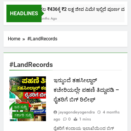
ಕೇವಲ ₹436ಕ್ಕೆ ₹2 ಲಕ್ಷ ಜೀವ ವಿಮೆ! ಇಲ್ಲಿದೆ ಪೂರ್ಣ ಮಾಹಿತಿ
HEADLINES
2 Months Ago
Home
#LandRecords
#LandRecords
ಇನ್ಮುಂದೆ ತಹಸೀಲ್ದಾರ್‌
ಕಚೇರಿಯಲ್ಲೇ ಪಹಣಿ ತಿದ್ದುಪಡಿ –
ರೈತರಿಗೆ ಬಿಗ್‌ ರಿಲೀಫ್‌
ಜನ ಸುದ್ದಿ
jayagondeyogendra
4 months
ಸರ್ಕಾರಿ ಸುದ್ದಿ
ago
0
1 mins
ರೈತರಿಗೆ ಕಂದಾಯ ಇಲಾಖೆಯಿಂದ ಬಿಗ್‌