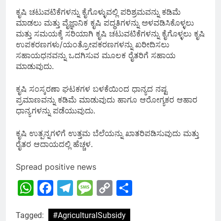
ಕೃಷಿ ಚಟುವಟಿಕೆಗಳನ್ನು ಕೈಗೊಳ್ಳುವಲ್ಲಿ ಪರಿಶ್ರಮವನ್ನು ಕಡಿಮೆ
ಮಾಡಲು ಮತ್ತು ವೈಜ್ಞಾನಿಕ ಕೃಷಿ ಪದ್ಧತಿಗಳನ್ನು ಅಳವಡಿಸಿಕೊಳ್ಳಲು
ಮತ್ತು ಸಮಯಕ್ಕೆ ಸರಿಯಾಗಿ ಕೃಷಿ ಚಟುವಟಿಕೆಗಳನ್ನು ಕೈಗೊಳ್ಳಲು ಕೃಷಿ
ಉಪಕರಣಗಳು/ಯಂತ್ರೋಪಕರಣಗಳನ್ನು ಖರೀದಿಸಲು
ಸಹಾಯಧನವನ್ನು ಒದಗಿಸುವ ಮೂಲಕ ರೈತರಿಗೆ ಸಹಾಯ
ಮಾಡುವುದು.
ಕೃಷಿ ಸಂಸ್ಕರಣಾ ಘಟಕಗಳ ಬಳಕೆಯಿಂದ ಧಾನ್ಯದ ನಷ್ಟ
ಪ್ರಮಾಣವನ್ನು ಕಡಿಮೆ ಮಾಡುವುದು ಹಾಗೂ ಆರೋಗ್ಯಕರ ಆಹಾರ
ಧಾನ್ಯಗಳನ್ನು ಪಡೆಯುವುದು.
ಕೃಷಿ ಉತ್ಪನ್ನಗಳಿಗೆ ಉತ್ತಮ ಬೆಲೆಯನ್ನು ಖಾತರಿಪಡಿಸುವುದು ಮತ್ತು
ರೈತರ ಆದಾಯದಲ್ಲಿ ಹೆಚ್ಚಳ.
Spread positive news
WhatsApp
Facebook
Telegram
Message
Copy
Share
Link
Tagged:
#AgriculturalSubsidy