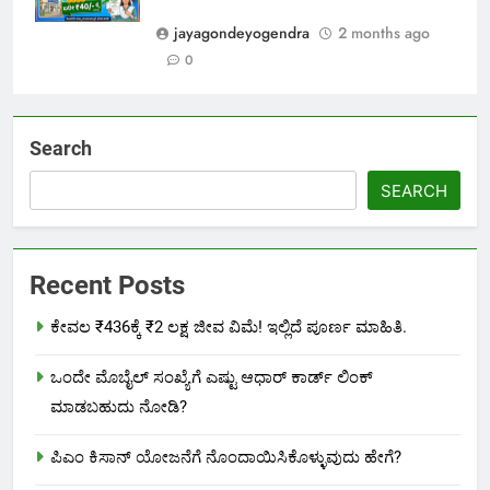
jayagondeyogendra
2 months ago
0
Search
SEARCH
Recent Posts
ಕೇವಲ ₹436ಕ್ಕೆ ₹2 ಲಕ್ಷ ಜೀವ ವಿಮೆ! ಇಲ್ಲಿದೆ ಪೂರ್ಣ ಮಾಹಿತಿ.
ಒಂದೇ ಮೊಬೈಲ್ ಸಂಖ್ಯೆಗೆ ಎಷ್ಟು ಆಧಾರ್ ಕಾರ್ಡ್ ಲಿಂಕ್
ಮಾಡಬಹುದು ನೋಡಿ?
ಪಿಎಂ ಕಿಸಾನ್ ಯೋಜನೆಗೆ ನೊಂದಾಯಿಸಿಕೊಳ್ಳುವುದು ಹೇಗೆ?