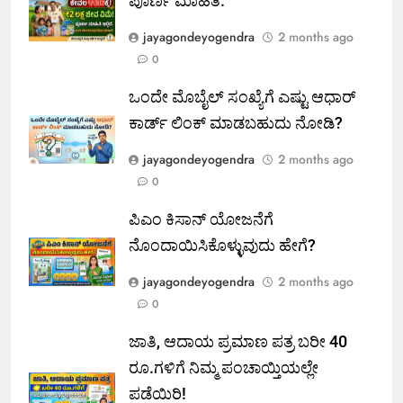
ಪೂರ್ಣ ಮಾಹಿತಿ.
jayagondeyogendra
2 months ago
0
ಒಂದೇ ಮೊಬೈಲ್ ಸಂಖ್ಯೆಗೆ ಎಷ್ಟು ಆಧಾರ್
ಕಾರ್ಡ್ ಲಿಂಕ್ ಮಾಡಬಹುದು ನೋಡಿ?
jayagondeyogendra
2 months ago
0
ಪಿಎಂ ಕಿಸಾನ್ ಯೋಜನೆಗೆ
ನೊಂದಾಯಿಸಿಕೊಳ್ಳುವುದು ಹೇಗೆ?
jayagondeyogendra
2 months ago
0
ಜಾತಿ, ಆದಾಯ ಪ್ರಮಾಣ ಪತ್ರ ಬರೀ 40
ರೂ.ಗಳಿಗೆ ನಿಮ್ಮ ಪಂಚಾಯ್ತಿಯಲ್ಲೇ
ಪಡೆಯಿರಿ!