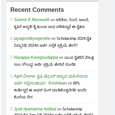
Recent Comments
Suresh K Munavalli
on
ಅರಿಶಿಣ, ನಿಂಬೆ, ಅಣಬೆ,
ಕೃಷಿಗೆ ಆದ್ಯತೆ! ಕೈ ತುಂಬಾ ಲಾಭ ಪಡಿತಿದ್ದಾರೆ ಈ ರೈತರು
jayagondeyogendra
on
Scholarship 2024:ರೈತ
ವಿದ್ಯಾನಿಧಿ 2024ರ ಅರ್ಜಿ ಸಲ್ಲಿಕೆ ಪ್ರಕ್ರಿಯೆ ಹೇಗೆ?
Narappa Keregoudappa
on
ಯುವ ರೈತರಿಗೆ 20ಲಕ್ಷ
ಸಾಲ ಸೌಲಭ್ಯ! ಅರ್ಜಿ ಪ್ರಕ್ರಿಯೆ ಹೇಗಿದೆ ನೋಡಿ!
Agril Drone: ಕೃಷಿ ಡ್ರೋನ್ ರಾಜ್ಯದ ಮಹಿಳೆಯರು
ಅರ್ಜಿ ಸಲ್ಲಿಸಬಹುದು! - Krishitaan
on
BPL
ಕಾರ್ಡಿದ್ದರೆ ಈ ಆಫರ್ ಮಿಸ್ ಮಾಡಿಕೊಳ್ಳಬೇಡಿ! ಇಂದೇ
ಕೊನೆಯ ದಿನ
Jyoti dyamanna hebbal
on
Scholarship
2024:ರೈತ ವಿದ್ಯಾನಿಧಿ 2024ರ ಅರ್ಜಿ ಸಲ್ಲಿಕೆ ಪ್ರಕ್ರಿಯೆ ಹೇಗೆ?