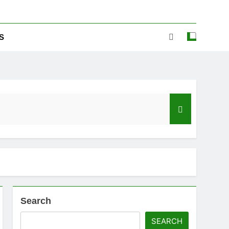
S
Search
ಡ್‌ಗೆ ಎಷ್ಟು ಮೊಬೈಲ್ ನಂಬರ ಲಿಂಕ್ ಇದೆ ಗೊತ್ತಾ!
SEARCH