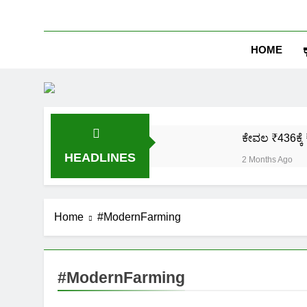
HOME
ಕ
ಕೇವಲ ₹436ಕ್ಕೆ 
HEADLINES
2 Months Ago
ಒಂದೇ ಮೊಬೈಲ್ 
2 Months Ago
ಪಿಎಂ ಕಿಸಾನ್ 
Home
#ModernFarming
2 Months Ago
ಜಾತಿ, ಆದಾಯ ಪ್
2 Months Ago
#ModernFarming
ಹೊಲದ ಮ್ಯಾಪ್ 