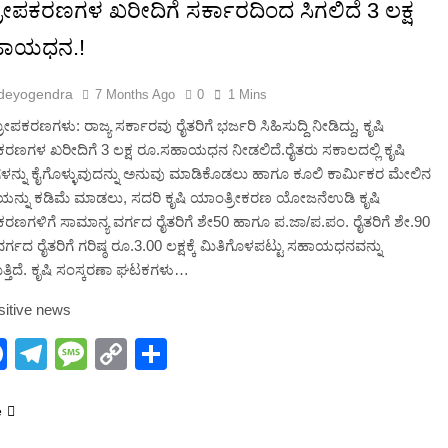
2 Months Ago
ಪಕರಣಗಳ ಖರೀದಿಗೆ ಸರ್ಕಾರದಿಂದ ಸಿಗಲಿದೆ 3 ಲಕ್ಷ
ಹಾಯಧನ.!
deyogendra
7 Months Ago
0
1 Mins
ಪಕರಣಗಳು: ರಾಜ್ಯ ಸರ್ಕಾರವು ರೈತರಿಗೆ ಭರ್ಜರಿ ಸಿಹಿಸುದ್ದಿ ನೀಡಿದ್ದು, ಕೃಷಿ
ಣಗಳ ಖರೀದಿಗೆ 3 ಲಕ್ಷ ರೂ.ಸಹಾಯಧನ ನೀಡಲಿದೆ.ರೈತರು ಸಕಾಲದಲ್ಲಿ ಕೃಷಿ
ಳನ್ನು ಕೈಗೊಳ್ಳುವುದನ್ನು ಅನುವು ಮಾಡಿಕೊಡಲು ಹಾಗೂ ಕೂಲಿ ಕಾರ್ಮಿಕರ ಮೇಲಿನ
್ನು ಕಡಿಮೆ ಮಾಡಲು, ಸದರಿ ಕೃಷಿ ಯಾಂತ್ರೀಕರಣ ಯೋಜನೆಉಡಿ ಕೃಷಿ
ಣಗಳಿಗೆ ಸಾಮಾನ್ಯ ವರ್ಗದ ರೈತರಿಗೆ ಶೇ50 ಹಾಗೂ ಪ.ಜಾ/ಪ.ಪಂ. ರೈತರಿಗೆ ಶೇ.90
ವರ್ಗದ ರೈತರಿಗೆ ಗರಿಷ್ಠ ರೂ.3.00 ಲಕ್ಷಕ್ಕೆ ಮಿತಿಗೊಳಪಟ್ಟು ಸಹಾಯಧನವನ್ನು
್ತಿದೆ. ಕೃಷಿ ಸಂಸ್ಕರಣಾ ಘಟಕಗಳು…
sitive news
hatsApp
Facebook
Telegram
Message
Copy
Share
Link
e