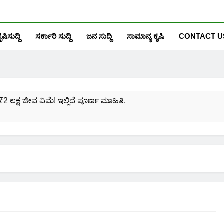
ೃಷಿಸುದ್ದಿ
ಸರ್ಕಾರಿ ಸುದ್ದಿ
ಜನ ಸುದ್ದಿ
ಸಾಮಾನ್ಯ ಕೃಷಿ
CONTACT U
₹2 ಲಕ್ಷ ಜೀವ ವಿಮೆ! ಇಲ್ಲಿದೆ ಪೂರ್ಣ ಮಾಹಿತಿ.
ಸಂಖ್ಯೆಗೆ ಎಷ್ಟು ಆಧಾರ್ ಕಾರ್ಡ್ ಲಿಂಕ್ ಮಾಡಬಹುದು ನೋಡಿ?
ಯೋಜನೆಗೆ ನೊಂದಾಯಿಸಿಕೊಳ್ಳುವುದು ಹೇಗೆ?
ರಮಾಣ ಪತ್ರ ಬರೀ 40 ರೂ.ಗಳಿಗೆ ನಿಮ್ಮ ಪಂಚಾಯ್ತಿಯಲ್ಲೇ ಪಡೆಯಿರಿ!
ನಿಮ್ಮ ಮೊಬೈಲಿನಲ್ಲಿಯೇ ಹೀಗೆ ನೋಡಿ:
ನಿಮ್ಮ ಆಧಾರ್ ಕಾರ್