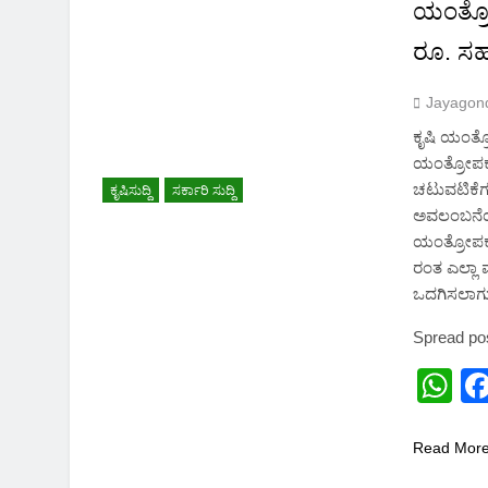
2 Months Ago
ಯಂತ್ರೋ
ರೂ. ಸ
Jayagon
ಕೃಷಿ ಯಂತ್ರೋ
ಯಂತ್ರೋಪಕರ
ಚಟುವಟಿಕೆಗ
ಕೃಷಿಸುದ್ದಿ
ಸರ್ಕಾರಿ ಸುದ್ದಿ
ಅವಲಂಬನೆಯನ
ಯಂತ್ರೋಪಕರ
ರಂತ ಎಲ್ಲಾ 
ಒದಗಿಸಲಾಗುತ
Spread po
W
Read Mor