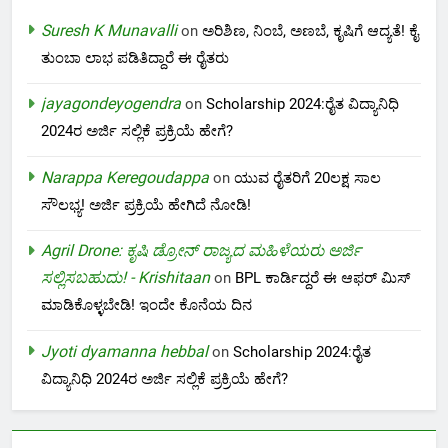
Suresh K Munavalli
on
ಅರಿಶಿಣ, ನಿಂಬೆ, ಅಣಬೆ, ಕೃಷಿಗೆ ಆದ್ಯತೆ! ಕೈ
ತುಂಬಾ ಲಾಭ ಪಡಿತಿದ್ದಾರೆ ಈ ರೈತರು
jayagondeyogendra
on
Scholarship 2024:ರೈತ ವಿದ್ಯಾನಿಧಿ
2024ರ ಅರ್ಜಿ ಸಲ್ಲಿಕೆ ಪ್ರಕ್ರಿಯೆ ಹೇಗೆ?
Narappa Keregoudappa
on
ಯುವ ರೈತರಿಗೆ 20ಲಕ್ಷ ಸಾಲ
ಸೌಲಭ್ಯ! ಅರ್ಜಿ ಪ್ರಕ್ರಿಯೆ ಹೇಗಿದೆ ನೋಡಿ!
Agril Drone: ಕೃಷಿ ಡ್ರೋನ್ ರಾಜ್ಯದ ಮಹಿಳೆಯರು ಅರ್ಜಿ
ಸಲ್ಲಿಸಬಹುದು! - Krishitaan
on
BPL ಕಾರ್ಡಿದ್ದರೆ ಈ ಆಫರ್ ಮಿಸ್
ಮಾಡಿಕೊಳ್ಳಬೇಡಿ! ಇಂದೇ ಕೊನೆಯ ದಿನ
Jyoti dyamanna hebbal
on
Scholarship 2024:ರೈತ
ವಿದ್ಯಾನಿಧಿ 2024ರ ಅರ್ಜಿ ಸಲ್ಲಿಕೆ ಪ್ರಕ್ರಿಯೆ ಹೇಗೆ?