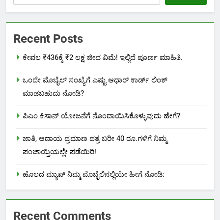
Recent Posts
ಕೇವಲ ₹436ಕ್ಕೆ ₹2 ಲಕ್ಷ ಜೀವ ವಿಮೆ! ಇಲ್ಲಿದೆ ಪೂರ್ಣ ಮಾಹಿತಿ.
ಒಂದೇ ಮೊಬೈಲ್ ಸಂಖ್ಯೆಗೆ ಎಷ್ಟು ಆಧಾರ್ ಕಾರ್ಡ್ ಲಿಂಕ್
ಮಾಡಬಹುದು ನೋಡಿ?
ಪಿಎಂ ಕಿಸಾನ್ ಯೋಜನೆಗೆ ನೊಂದಾಯಿಸಿಕೊಳ್ಳುವುದು ಹೇಗೆ?
ಜಾತಿ, ಆದಾಯ ಪ್ರಮಾಣ ಪತ್ರ ಬರೀ 40 ರೂ.ಗಳಿಗೆ ನಿಮ್ಮ
ಪಂಚಾಯ್ತಿಯಲ್ಲೇ ಪಡೆಯಿರಿ!
ಹೊಲದ ಮ್ಯಾಪ್ ನಿಮ್ಮ ಮೊಬೈಲಿನಲ್ಲಿಯೇ ಹೀಗೆ ನೋಡಿ:
Recent Comments