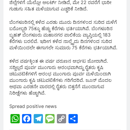
ಜಿಲ್ಲೆಗಳಿಗೆ ಯೆಲ್ಲೋ ಅಲರ್ಟ್ ನೀಡಿದೆ, ಮೇ 22 ರವರೆಗೆ ಭಾರೀ
ಗುಡುಗು ಸಹಿತ ಮಳೆಯಾಗುವ ಎಚ್ಚರಿಕೆ ನೀಡಿದೆ.
ಬೆಂಗಳೂರಿನಲ್ಲಿ ಕಳೆದ ಎರಡು ಮೂರು ದಿನಗಳಿಂದ ಸುರಿದ ಮಳೆಗೆ
ಬರೋಬ್ಬರಿ 75ಕ್ಕೂ ಹೆಚ್ಚು ಕೆರೆಗಳು ಭರ್ತಿಯಾಗಿವೆ. ಬೆಂಗಳೂರಿನ
ಬೃಹತ್‌ ಬೆಂಗಳೂರು ಮಹಾನಗರ ಪಾಲಿಕೆಯ ವ್ಯಾಪ್ತಿಯಲ್ಲಿ 183
ಕೆರೆಗಳು ಬರಲಿವೆ. ಇದೀಗ ಕಳೆದ ನಾಲ್ಕೈದು ದಿನಗಳಿಂದ ಸುರಿದ
ಮಳೆಯಿಂದಲೇ ಈಗಾಗಲೇ ಸುಮಾರು 75 ಕೆರೆಗಳು ಭರ್ತಿಯಾಗಿವೆ.
ಕಳೆದ ವರ್ಷಕ್ಕಿಂತ ಈ ವರ್ಷ ವರುಣನ ಆರ್ಭಟ ಜೋರಾಗಿದೆ.
ಸದ್ದಿಲ್ಲದೆ ಪೂರ್ವ ಮುಂಗಾರು ಆರಂಭವಾಗಿದ್ದು ರೈತರು ಕೃಷಿ
ಚಟುವಟಿಕೆಗಳಿಗೆ ಆರಂಭ ಮುಂಗಾರು ಪೂರ್ವ ಮಳೆಯಿಂದಾಗಿ
ಮುಂಗಾರು ಕೃಷಿ ಚಟುವಟಿಕೆಗಳು ಗರಿಗೆದರಿವೆ. ಜೂನ್ ಮೊದಲ
ಅಥವಾ ಎರಡನೇ ವಾರದಲ್ಲಿ ರೈತರು ಬಿತ್ತನೆಗೆ ಮುಂದಾಗುವ
ನಿರೀಕ್ಷೆಗಳು ಹೆಚ್ಚಾಗಿವೆ.
Spread positive news
WhatsApp
Facebook
Telegram
Message
Copy
Share
Link