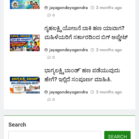
jayagondeyogendra
3 months ago
0
ಗೃಹಲಕ್ಷ್ಮಿ ಯೋಜನೆ ಬಾಕಿ ಹಣ ಯಾವಾಗ?
ಮಹಿಳೆಯರಿಗೆ ಸರ್ಕಾರದಿಂದ ಬಿಗ್ ಅಪ್ಡೇಟ್
jayagondeyogendra
3 months ago
0
ಭಾಗ್ಯಲಕ್ಷ್ಮಿ ಬಾಂಡ್’ ಹಣ ಪಡೆಯುವುದು
ಹೇಗೆ? ಇಲ್ಲಿದೆ ಸಂಪೂರ್ಣ ಮಾಹಿತಿ.
jayagondeyogendra
3 months ago
0
Search
SEARCH