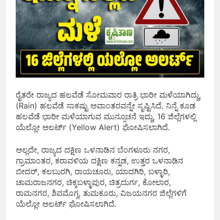
ರೈತರೇ ರಾಜ್ಯದ ಹಲವೆಡೆ ಸೋಮವಾರ ರಾತ್ರಿ ಭಾರೀ ಮಳೆಯಾಗಿದ್ದು,
(Rain) ಹಲವೆಡೆ ಸಾಕಷ್ಟು ಅವಾಂತರವನ್ನೇ ಸೃಷ್ಟಿಸಿದೆ. ನಿನ್ನೆ ಕೂಡ
ಹಲವೆಡೆ ಭಾರೀ ಮಳೆಯಾಗುವ ಮುನ್ಸೂಚನೆ ಇದ್ದು, 16 ಜಿಲ್ಲೆಗಳಲ್ಲಿ
ಯೆಲ್ಲೋ ಅಲರ್ಟ್‌ (Yellow Alert) ಘೋಷಿಸಲಾಗಿದೆ.
ಅಲ್ಲದೇ, ರಾಜ್ಯದ ದಕ್ಷಿಣ ಒಳನಾಡಿನ ಬೆಂಗಳೂರು ನಗರ,
ಗ್ರಾಮಾಂತರ, ಕರಾವಳಿಯ ದಕ್ಷಿಣ ಕನ್ನಡ, ಉತ್ತರ ಒಳನಾಡಿನ
ಬೀದರ್, ಕಲಬುರಗಿ, ರಾಯಚೂರು, ಯಾದಗಿರಿ, ಬಳ್ಳಾರಿ,
ಚಾಮರಾಜನಗರ, ಚಿಕ್ಕಬಳ್ಳಾಪುರ, ಚಿತ್ರದುರ್ಗ, ಕೋಲಾರ,
ರಾಮನಗರ, ಶಿವಮೊಗ್ಗ, ತುಮಕೂರು, ವಿಜಯನಗರ ಜಿಲ್ಲೆಗಳಿಗೆ
ಯೆಲ್ಲೋ ಅಲರ್ಟ್ ಘೋಷಿಸಲಾಗಿದೆ.