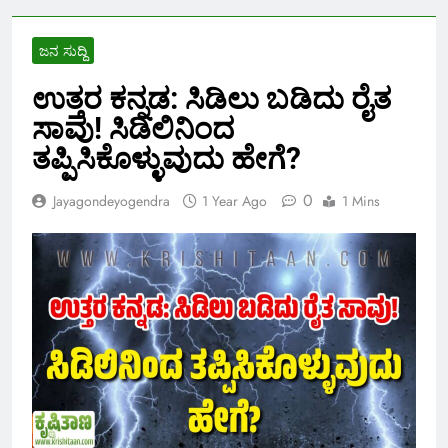
ಜನ ಸುದ್ದಿ
ಉತ್ತರ ಕನ್ನಡ: ಸಿಡಿಲು ಬಡಿದು ರೈತ
ಸಾವು! ಸಿಡಿಲಿನಿಂದ
ತಪ್ಪಿಸಿಕೊಳ್ಳುವುದು ಹೇಗೆ?
0
Jayagondeyogendra
1 Year Ago
1 Mins