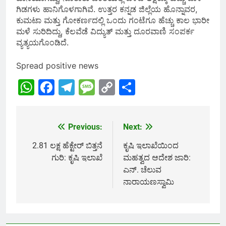
ಗಿಡಗಳು ಹಾನಿಗೊಳಗಾಗಿವೆ. ಉತ್ತರ ಕನ್ನಡ ಜಿಲ್ಲೆಯ ಹೊನ್ನಾವರ,
ಕುಮಟಾ ಮತ್ತು ಗೋಕರ್ಣದಲ್ಲಿ ಒಂದು ಗಂಟೆಗೂ ಹೆಚ್ಚು ಕಾಲ ಭಾರೀ
ಮಳೆ ಸುರಿದಿದ್ದು, ಕೆಲವೆಡೆ ವಿದ್ಯುತ್ ಮತ್ತು ದೂರವಾಣಿ ಸಂಪರ್ಕ
ವ್ಯತ್ಯಯಗೊಂಡಿದೆ.
Spread positive news
WhatsApp
Facebook
Telegram
Message
Copy
Share
Link
Previous:
Next:
Post
navigation
2.81 ಲಕ್ಷ ಹೆಕ್ಟೇರ್ ಬಿತ್ತನೆ
ಕೃಷಿ ಇಲಾಖೆಯಿಂದ
ಗುರಿ: ಕೃಷಿ ಇಲಾಖೆ
ಮಹತ್ವದ ಆದೇಶ ಜಾರಿ:
ಎನ್. ಚೆಲುವ
ನಾರಾಯಣಸ್ವಾಮಿ