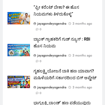
“ಫ್ರೀ ಕರೆಂಟ್‌ ಬೇಕಾ? ಈ ಹೊಸ
ನಿಯಮಗಳು ತಿಳಿದುಕೊಳ್ಳಿ”
jayagondeyogendra
3 months ago
0
ಬ್ಯಾಂಕ್ ಗ್ರಾಹಕರಿಗೆ ಗುಡ್ ನ್ಯೂಸ್ : RBI
ಹೊಸ ನಿಯಮ
jayagondeyogendra
3 months ago
0
ಗೃಹಲಕ್ಷ್ಮಿ ಯೋಜನೆ ಬಾಕಿ ಹಣ ಯಾವಾಗ?
ಮಹಿಳೆಯರಿಗೆ ಸರ್ಕಾರದಿಂದ ಬಿಗ್ ಅಪ್ಡೇಟ್
jayagondeyogendra
3 months ago
0
ಭಾಗ್ಯಲಕ್ಷ್ಮಿ ಬಾಂಡ್’ ಹಣ ಪಡೆಯುವುದು