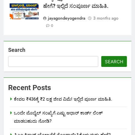
ಹೇಗೆ? ಇಲ್ಲಿದೆ ಸಂಪೂರ್ಣ ಮಾಹಿತಿ.
jayagondeyogendra
3 months ago
0
Search
SEARCH
Recent Posts
ಕೇವಲ ₹436ಕ್ಕೆ ₹2 ಲಕ್ಷ ಜೀವ ವಿಮೆ! ಇಲ್ಲಿದೆ ಪೂರ್ಣ ಮಾಹಿತಿ.
ಒಂದೇ ಮೊಬೈಲ್ ಸಂಖ್ಯೆಗೆ ಎಷ್ಟು ಆಧಾರ್ ಕಾರ್ಡ್ ಲಿಂಕ್
ಮಾಡಬಹುದು ನೋಡಿ?
ಪಿಎಂ ಕಿಸಾನ್ ಯೋಜನೆಗೆ ನೊಂದಾಯಿಸಿಕೊಳ್ಳುವುದು ಹೇಗೆ?