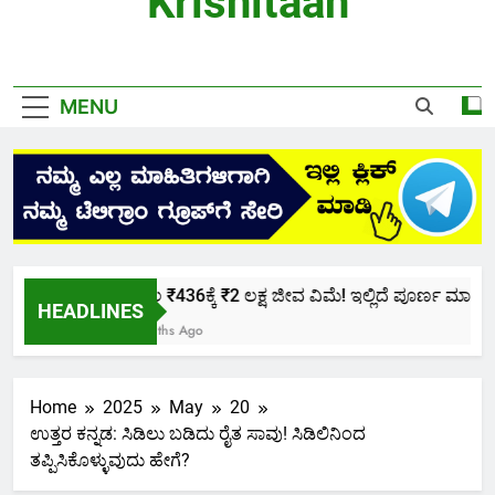
Krishitaan
MENU
ಕೇವಲ ₹436ಕ್ಕೆ ₹2 ಲಕ್ಷ ಜೀವ ವಿಮೆ! ಇಲ್ಲಿದೆ ಪೂರ್ಣ ಮಾಹಿತಿ.
HEADLINES
2 Months Ago
Home
2025
May
20
ಉತ್ತರ ಕನ್ನಡ: ಸಿಡಿಲು ಬಡಿದು ರೈತ ಸಾವು! ಸಿಡಿಲಿನಿಂದ
ತಪ್ಪಿಸಿಕೊಳ್ಳುವುದು ಹೇಗೆ?