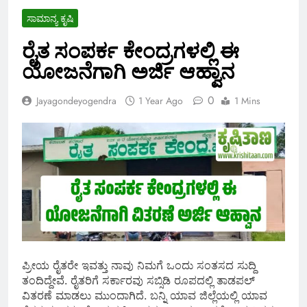
ಸಾಮಾನ್ಯ ಕೃಷಿ
ರೈತ ಸಂಪರ್ಕ ಕೇಂದ್ರಗಳಲ್ಲಿ ಈ
ಯೋಜನೆಗಾಗಿ ಅರ್ಜಿ ಆಹ್ವಾನ
0
Jayagondeyogendra
1 Year Ago
1 Mins
ಪ್ರೀಯ ರೈತರೇ ಇವತ್ತು ನಾವು ನಿಮಗೆ ಒಂದು ಸಂತಸದ ಸುದ್ದಿ
ತಂದಿದ್ದೇವೆ. ರೈತರಿಗೆ ಸರ್ಕಾರವು ಸಬ್ಸಿಡಿ ರೂಪದಲ್ಲಿ ತಾಡಪಲ್
ವಿತರಣೆ ಮಾಡಲು ಮುಂದಾಗಿದೆ. ಬನ್ನಿ ಯಾವ ಜಿಲ್ಲೆಯಲ್ಲಿ ಯಾವ