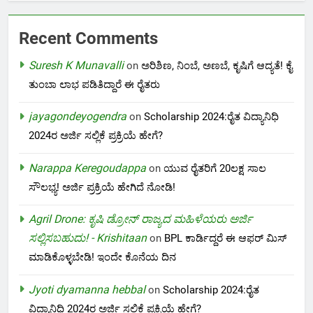
Recent Comments
Suresh K Munavalli
on
ಅರಿಶಿಣ, ನಿಂಬೆ, ಅಣಬೆ, ಕೃಷಿಗೆ ಆದ್ಯತೆ! ಕೈ
ತುಂಬಾ ಲಾಭ ಪಡಿತಿದ್ದಾರೆ ಈ ರೈತರು
jayagondeyogendra
on
Scholarship 2024:ರೈತ ವಿದ್ಯಾನಿಧಿ
2024ರ ಅರ್ಜಿ ಸಲ್ಲಿಕೆ ಪ್ರಕ್ರಿಯೆ ಹೇಗೆ?
Narappa Keregoudappa
on
ಯುವ ರೈತರಿಗೆ 20ಲಕ್ಷ ಸಾಲ
ಸೌಲಭ್ಯ! ಅರ್ಜಿ ಪ್ರಕ್ರಿಯೆ ಹೇಗಿದೆ ನೋಡಿ!
Agril Drone: ಕೃಷಿ ಡ್ರೋನ್ ರಾಜ್ಯದ ಮಹಿಳೆಯರು ಅರ್ಜಿ
ಸಲ್ಲಿಸಬಹುದು! - Krishitaan
on
BPL ಕಾರ್ಡಿದ್ದರೆ ಈ ಆಫರ್ ಮಿಸ್
ಮಾಡಿಕೊಳ್ಳಬೇಡಿ! ಇಂದೇ ಕೊನೆಯ ದಿನ
Jyoti dyamanna hebbal
on
Scholarship 2024:ರೈತ
ವಿದ್ಯಾನಿಧಿ 2024ರ ಅರ್ಜಿ ಸಲ್ಲಿಕೆ ಪ್ರಕ್ರಿಯೆ ಹೇಗೆ?