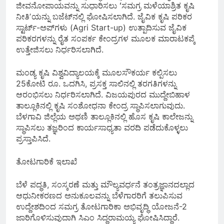
ಜೀವನೋಪಾಯವನ್ನು ಸುಧಾರಿಸಲು ʻಸಮಗ್ರ ಮಳೆಯಾಶ್ರಿತ ಕೃಷಿ
ನೀತಿʼಯನ್ನು ಬಜೆಟ್‌ನಲ್ಲಿ ಘೋಷಿಸಲಾಗಿದೆ. ಜೈವಿಕ ಕೃಷಿ ಪರಿಕರ
ಸ್ಟಾರ್ಟ್-ಅಪ್‌ಗಳು (Agri Start-up) ಉತ್ಪಾದಿಸುವ ಜೈವಿಕ
ಪರಿಕರಗಳನ್ನು ರೈತ ಸಂಪರ್ಕ ಕೇಂದ್ರಗಳ ಮೂಲಕ ಮಾರಾಟಕಪ್ಕೆ
ಉತ್ತೇಜಿಸಲು ನಿರ್ಧರಿಸಲಾಗಿದೆ.
ಮಂಡ್ಯ ಕೃಷಿ ವಿಶ್ವವಿದ್ಯಾಲಯಕ್ಕೆ ಮೂಲಸೌಕರ್ಯ ಕಲ್ಪಿಸಲು
25ಕೋಟಿ ರೂ. ಒದಗಿಸಿ, ಪ್ರಸಕ್ತ ಸಾಲಿನಲ್ಲಿ ತರಗತಿಗಳನ್ನು
ಆರಂಭಿಸಲು ನಿರ್ಧರಿಸಲಾಗಿದೆ. ವಿಜಯಪುರದ ಮುದ್ದೇಬಿಹಾಳ
ತಾಲ್ಲೂಕಿನಲ್ಲಿ ಕೃಷಿ ಸಂಶೋಧನಾ ಕೇಂದ್ರ ಸ್ಥಾಪಿಸಲಾಗುವುದು.
ಬೆಳಗಾವಿ ಜಿಲ್ಲೆಯ ಅಥಣಿ ತಾಲ್ಲೂಕಿನಲ್ಲಿ ಹೊಸ ಕೃಷಿ ಕಾಲೇಜನ್ನು
ಸ್ಥಾಪಿಸಲು ತಜ್ಞರಿಂದ ಕಾರ್ಯಸಾಧ್ಯತಾ ವರದಿ ಪಡೆದುಕೊಳ್ಳಲು
ಪ್ರಸ್ತಾಪಿಸಿದೆ.
ತೋಟಗಾರಿಕೆ ಇಲಾಖೆ
ಬೆಳೆ ಪದ್ಧತಿ, ಸಂಸ್ಕರಣೆ ಮತ್ತು ಮೌಲ್ಯವರ್ಧನೆ ತಂತ್ರಜ್ಞಾನದಲ್ಲಾದ
ಆಧುನೀಕರಣದ ಅನುಕೂಲವನ್ನು ಬೆಳೆಗಾರರಿಗೆ ತಲುಪಿಸುವ
ಉದ್ದೇಶದಿಂದ ಸಮಗ್ರ ತೋಟಗಾರಿಕಾ ಅಭಿವೃದ್ಧಿ ಯೋಜನೆ-2
ಜಾರಿಗೊಳಿಸುವುದಾಗಿ ಸಿಎಂ ಸಿದ್ದರಾಮಯ್ಯ ಘೋಷಿಸಿದ್ದಾರೆ.