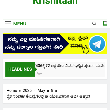
Krishitaan
MENU
ಕೇವಲ ₹436ಕ್ಕೆ ₹2 ಲಕ್ಷ ಜೀವ ವಿಮೆ! ಇಲ್ಲಿದೆ ಪೂರ್ಣ ಮಾಹಿತಿ.
HEADLINES
2 Months Ago
Home
2025
May
8
ರೈತ ಸಂಪರ್ಕ ಕೇಂದ್ರಗಳಲ್ಲಿ ಈ ಯೋಜನೆಗಾಗಿ ಅರ್ಜಿ ಆಹ್ವಾನ