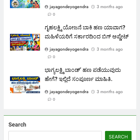
jayagondeyogendra
3 months ago
0
ಗೃಹಲಕ್ಷ್ಮಿ ಯೋಜನೆ ಬಾಕಿ ಹಣ ಯಾವಾಗ?
ಮಹಿಳೆಯರಿಗೆ ಸರ್ಕಾರದಿಂದ ಬಿಗ್ ಅಪ್ಡೇಟ್
jayagondeyogendra
3 months ago
0
ಭಾಗ್ಯಲಕ್ಷ್ಮಿ ಬಾಂಡ್’ ಹಣ ಪಡೆಯುವುದು
ಹೇಗೆ? ಇಲ್ಲಿದೆ ಸಂಪೂರ್ಣ ಮಾಹಿತಿ.
jayagondeyogendra
3 months ago
0
Search
SEARCH