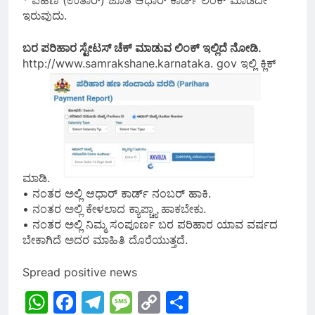
* ಪಹಣಿ (ಉತಾರ್) ಜೊತೆ ಆಧಾರ್ ಕಾರ್ಡ್ ಲಿಂಕ್ ಮಾಡದೇ
ಇರುವುದು.
ಬರ ಪರಿಹಾರ ಸ್ಟೇಟಸ್ ಚೆಕ್ ಮಾಡುವ ಲಿಂಕ್ ಇಲ್ಲಿದೆ ನೋಡಿ.
http://www.samrakshane.karnataka. gov ಇಲ್ಲಿ ಕ್ಲಿಕ್
ಮಾಡಿ.
• ನಂತರ ಅಲ್ಲಿ ಆಧಾರ್ ಕಾರ್ಡ್ ನಂಬರ್ ಹಾಕಿ.
• ನಂತರ ಅಲ್ಲಿ ಕೇಳಲಾದ ಕ್ಯಾಪ್ಚ್ಯಾ ಹಾಕಬೇಕು.
• ನಂತರ ಅಲ್ಲಿ ನಿಮ್ಮ ಸಂಪೂರ್ಣ ಬರ ಪರಿಹಾರ ಯಾವ ವರ್ಷದ
ಬೇಕಾಗಿದೆ ಅದರ ಮಾಹಿತಿ ದೊರೆಯುತ್ತದೆ.
Spread positive news
WhatsApp
Facebook
Telegram
Message
Copy
Share