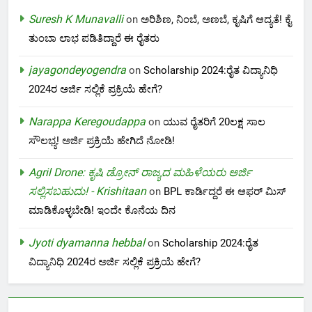
Suresh K Munavalli
on
ಅರಿಶಿಣ, ನಿಂಬೆ, ಅಣಬೆ, ಕೃಷಿಗೆ ಆದ್ಯತೆ! ಕೈ
ತುಂಬಾ ಲಾಭ ಪಡಿತಿದ್ದಾರೆ ಈ ರೈತರು
jayagondeyogendra
on
Scholarship 2024:ರೈತ ವಿದ್ಯಾನಿಧಿ
2024ರ ಅರ್ಜಿ ಸಲ್ಲಿಕೆ ಪ್ರಕ್ರಿಯೆ ಹೇಗೆ?
Narappa Keregoudappa
on
ಯುವ ರೈತರಿಗೆ 20ಲಕ್ಷ ಸಾಲ
ಸೌಲಭ್ಯ! ಅರ್ಜಿ ಪ್ರಕ್ರಿಯೆ ಹೇಗಿದೆ ನೋಡಿ!
Agril Drone: ಕೃಷಿ ಡ್ರೋನ್ ರಾಜ್ಯದ ಮಹಿಳೆಯರು ಅರ್ಜಿ
ಸಲ್ಲಿಸಬಹುದು! - Krishitaan
on
BPL ಕಾರ್ಡಿದ್ದರೆ ಈ ಆಫರ್ ಮಿಸ್
ಮಾಡಿಕೊಳ್ಳಬೇಡಿ! ಇಂದೇ ಕೊನೆಯ ದಿನ
Jyoti dyamanna hebbal
on
Scholarship 2024:ರೈತ
ವಿದ್ಯಾನಿಧಿ 2024ರ ಅರ್ಜಿ ಸಲ್ಲಿಕೆ ಪ್ರಕ್ರಿಯೆ ಹೇಗೆ?