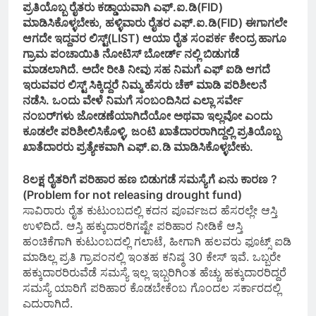
ಪ್ರತಿಯೊಬ್ಬ ರೈತರು ಕಡ್ಡಾಯವಾಗಿ ಎಫ್.ಐ.ಡಿ(FID)
ಮಾಡಿಸಿಕೊಳ್ಳಬೇಕು, ಹಳ್ಳಿವಾರು ರೈತರ ಎಫ್.ಐ.ಡಿ(FID) ಈಗಾಗಲೇ
ಆಗದೇ ಇದ್ದವರ ಲಿಸ್ಟ್(LIST) ಆಯಾ ರೈತ ಸಂಪರ್ಕ ಕೇಂದ್ರ ಹಾಗೂ
ಗ್ರಾಮ ಪಂಚಾಯಿತಿ ನೋಟಿಸ್ ಬೋರ್ಡ್ ನಲ್ಲಿ ಬಿಡುಗಡೆ
ಮಾಡಲಾಗಿದೆ. ಅದೇ ರೀತಿ ನೀವು ಸಹ ನಿಮಗೆ ಎಫ್ ಐಡಿ ಆಗದೆ
ಇರುವವರ ಲಿಸ್ಟ್ ಸಿಕ್ಕಿದ್ದರೆ ನಿಮ್ಮ ಹೆಸರು ಚೆಕ್ ಮಾಡಿ ಪರಿಶೀಲನೆ
ನಡೆಸಿ. ಒಂದು ವೇಳೆ ನಿಮಗೆ ಸಂಬಂದಿಸಿದ ಎಲ್ಲಾ ಸರ್ವೇ
ನಂಬರ್‌ಗಳು ಜೋಡಣೆಯಾಗಿದೆಯೋ ಅಥವಾ ಇಲ್ಲವೋ ಎಂದು
ಕೂಡಲೇ ಪರಿಶೀಲಿಸಿಕೊಳ್ಳಿ, ಜಂಟಿ ಖಾತೆದಾರರಾಗಿದ್ದಲ್ಲಿ ಪ್ರತಿಯೊಬ್ಬ
ಖಾತೆದಾರರು ಪ್ರತ್ಯೇಕವಾಗಿ ಎಫ್.ಐ.ಡಿ ಮಾಡಿಸಿಕೊಳ್ಳಬೇಕು.
8ಲಕ್ಷ ರೈತರಿಗೆ ಪರಿಹಾರ ಹಣ ಬಿಡುಗಡೆ ಸಮಸ್ಯೆಗೆ ಏನು ಕಾರಣ ?
(Problem for not releasing drought fund)
ಸಾವಿರಾರು ರೈತ ಕುಟುಂಬದಲ್ಲಿ ಕದನ ಪೂರ್ವಜದ ಹೆಸರಲ್ಲೇ ಆಸ್ತಿ
ಉಳಿದಿದೆ. ಆಸ್ತಿ ಹಕ್ಕುದಾರರಿಗಷ್ಟೇ ಪರಿಹಾರ ನೀಡಿಕೆ ಆಸ್ತಿ
ಹಂಚಿಕೆಗಾಗಿ ಕುಟುಂಬದಲ್ಲಿ ಗಲಾಟೆ, ಹೀಗಾಗಿ ಹಲವರು ಫೂಟ್ಸ್ ಐಡಿ
ಮಾಡಿಲ್ಲ ಪ್ರತಿ ಗ್ರಾಪಂನಲ್ಲಿ ಇಂತಹ ಕನಿಷ್ಠ 30 ಕೇಸ್ ಇವೆ. ಒಬ್ಬರೇ
ಹಕ್ಕುದಾರರಿರುವೆಡೆ ಸಮಸ್ಯೆ ಇಲ್ಲ ಇಬ್ಬರಿಗಿಂತ ಹೆಚ್ಚು ಹಕ್ಕುದಾರರಿದ್ದರೆ
ಸಮಸ್ಯೆ ಯಾರಿಗೆ ಪರಿಹಾರ ಕೊಡಬೇಕೆಂಬ ಗೊಂದಲ ಸರ್ಕಾರದಲ್ಲಿ
ಎದುರಾಗಿದೆ.