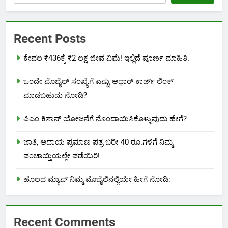
Recent Posts
ಕೇವಲ ₹436ಕ್ಕೆ ₹2 ಲಕ್ಷ ಜೀವ ವಿಮೆ! ಇಲ್ಲಿದೆ ಪೂರ್ಣ ಮಾಹಿತಿ.
ಒಂದೇ ಮೊಬೈಲ್ ಸಂಖ್ಯೆಗೆ ಎಷ್ಟು ಆಧಾರ್ ಕಾರ್ಡ್ ಲಿಂಕ್
ಮಾಡಬಹುದು ನೋಡಿ?
ಪಿಎಂ ಕಿಸಾನ್ ಯೋಜನೆಗೆ ನೊಂದಾಯಿಸಿಕೊಳ್ಳುವುದು ಹೇಗೆ?
ಜಾತಿ, ಆದಾಯ ಪ್ರಮಾಣ ಪತ್ರ ಬರೀ 40 ರೂ.ಗಳಿಗೆ ನಿಮ್ಮ
ಪಂಚಾಯ್ತಿಯಲ್ಲೇ ಪಡೆಯಿರಿ!
ಹೊಲದ ಮ್ಯಾಪ್ ನಿಮ್ಮ ಮೊಬೈಲಿನಲ್ಲಿಯೇ ಹೀಗೆ ನೋಡಿ:
Recent Comments