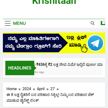
Krishitaan
MENU
ಕೇವಲ ₹436ಕ್ಕೆ ₹2 ಲಕ್ಷ ಜೀವ ವಿಮೆ! ಇಲ್ಲಿದೆ ಪೂರ್ಣ ಮಾಹಿತಿ.
HEADLINES
2 Months Ago
Home
2024
April
27
ಈ 8 ಲಕ್ಷ ರೈತರಿಗೆ ಬರ ಪರಿಹಾರ ಸಿಕ್ಕಿಲ್ಲ! ನಿಮ್ಮ ಬರ ಪರಿಹಾರ ಚೆಕ್
ಮಾಡುವ ಡೈರೆಕ್ಟ್ ಲಿಂಕ್