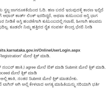
್ವಲ್ಪ ಜಾಗರೂಕತೆಯಿಂದ ಓದಿ. ಹಣ ಬರದೆ ಇರುವುದಕ್ಕೆ ಕಾರಣ ಇಲ್ಲಿದೆ
ೆ ಆಧಾರ್ ಕಾರ್ಡ್ ಲಿಂಕ್ ಇರದಿದ್ದರೆ, ಅಥವಾ ಕುಟುಂಬದ ಆಸ್ತಿ ಭಾಗ
ಿಹಾರ ನೀಡಿಕೆ ಆಸ್ತಿ ಹಂಚಿಕೆಗಾಗಿ ಕುಟುಂಬದಲ್ಲಿ ಗಲಾಟೆ, ಹೀಗಾಗಿ ಹಲವರು
್ಲ. ಕೂಡಲೇ ನಿಮ್ಮ ಹತ್ತಿರದ ರೈತ ಸಂಪರ್ಕ ಕೇಂದ್ರ ಭೇಟಿ ನೀಡಿ
fruits.karnataka.gov.in/OnlineUserLogin.aspx
Registration” ಮೇಲೆ ಕ್ಲಿಕ್ ಮಾಡಿ.
 ನಂಬರ್ ಹಾಕಿ,l agree ಮೇಲೆ ಟಿಕ್ ಮಾಡಿ Submit ಮೇಲೆ ಕ್ಲಿಕ್ ಮಾಡಿ.
eed ಮೇಲೆ ಕ್ಲಿಕ್ ಮಾಡಿ
ಅಲ್ಲಿ ಹಾಕಿ, ನಂತರ Submit ಮೇಲೆ ಕ್ಲಿಕ್ ಮಾಡಬೇಕು.
ಾಗಿನ್ ಆಗಿ ಅಲ್ಲಿ ಕೇಳಲಾದ ಅಗತ್ಯ ಮಾಹಿತಿಯನ್ನು ಸರಿಯಾಗಿ ಭರ್ತಿ