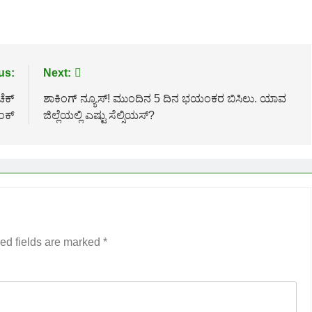
us:
Next:
ಚೆಕ್
ಶಾಕಿಂಗ್ ನ್ಯೂಸ್! ಮುಂದಿನ 5 ದಿನ ಭಯಂಕರ ಬಿಸಿಲು. ಯಾವ
ಿಂಕ್
ಜಿಲ್ಲೆಯಲ್ಲಿ ಎಷ್ಟು ಸೆಲ್ಸಿಯಸ್?
ed fields are marked
*