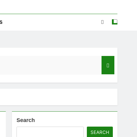
S
Search
ಡ್‌ಗೆ ಎಷ್ಟು ಮೊಬೈಲ್ ನಂಬರ ಲಿಂಕ್ ಇದೆ ಗೊತ್ತಾ!
SEARCH