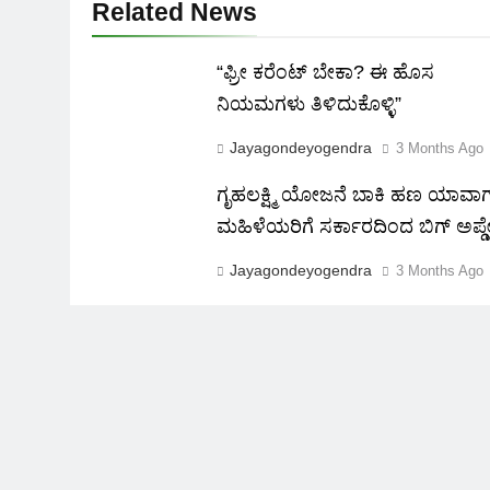
Related News
“ಫ್ರೀ ಕರೆಂಟ್‌ ಬೇಕಾ? ಈ ಹೊಸ
ನಿಯಮಗಳು ತಿಳಿದುಕೊಳ್ಳಿ”
Jayagondeyogendra
3 Months Ago
ಗೃಹಲಕ್ಷ್ಮಿ ಯೋಜನೆ ಬಾಕಿ ಹಣ ಯಾವಾ
ಮಹಿಳೆಯರಿಗೆ ಸರ್ಕಾರದಿಂದ ಬಿಗ್ ಅಪ್ಡ
Jayagondeyogendra
3 Months Ago