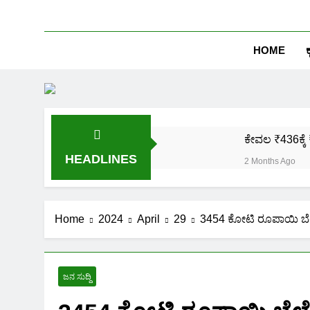
HOME
ಕ
ಕೇವಲ ₹436ಕ್ಕೆ 
HEADLINES
2 Months Ago
ಒಂದೇ ಮೊಬೈಲ್ 
2 Months Ago
ಪಿಎಂ ಕಿಸಾನ್ 
Home
2024
April
29
3454 ಕೋಟಿ ರೂಪಾಯಿ ಬೆಲ
2 Months Ago
ಜಾತಿ, ಆದಾಯ ಪ್
2 Months Ago
ಜನ ಸುದ್ದಿ
ಹೊಲದ ಮ್ಯಾಪ್ 