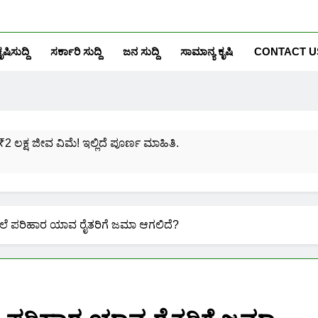
ೃಷಿಸುದ್ದಿ
ಸರ್ಕಾರಿ ಸುದ್ದಿ
ಜನ ಸುದ್ದಿ
ಸಾಮಾನ್ಯ ಕೃಷಿ
CONTACT U
₹2 ಲಕ್ಷ ಜೀವ ವಿಮೆ! ಇಲ್ಲಿದೆ ಪೂರ್ಣ ಮಾಹಿತಿ.
ಸಂಖ್ಯೆಗೆ ಎಷ್ಟು ಆಧಾರ್ ಕಾರ್ಡ್ ಲಿಂಕ್ ಮಾಡಬಹುದು ನೋಡಿ?
ಯೋಜನೆಗೆ ನೊಂದಾಯಿಸಿಕೊಳ್ಳುವುದು ಹೇಗೆ?
ೆ ಪರಿಹಾರ ಯಾವ ರೈತರಿಗೆ ಜಮಾ ಆಗಲಿದೆ?
ರಮಾಣ ಪತ್ರ ಬರೀ 40 ರೂ.ಗಳಿಗೆ ನಿಮ್ಮ ಪಂಚಾಯ್ತಿಯಲ್ಲೇ ಪಡೆಯಿರಿ!
ನಿಮ್ಮ ಮೊಬೈಲಿನಲ್ಲಿಯೇ ಹೀಗೆ ನೋಡಿ:
ನಿಮ್ಮ ಆಧಾರ್ ಕಾರ್