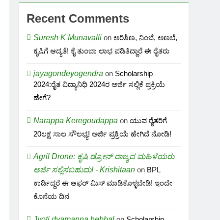
Recent Comments
Suresh K Munavalli
on
ಅರಿಶಿಣ, ನಿಂಬೆ, ಅಣಬೆ,
ಕೃಷಿಗೆ ಆದ್ಯತೆ! ಕೈ ತುಂಬಾ ಲಾಭ ಪಡಿತಿದ್ದಾರೆ ಈ ರೈತರು
jayagondeyogendra
on
Scholarship
2024:ರೈತ ವಿದ್ಯಾನಿಧಿ 2024ರ ಅರ್ಜಿ ಸಲ್ಲಿಕೆ ಪ್ರಕ್ರಿಯೆ
ಹೇಗೆ?
Narappa Keregoudappa
on
ಯುವ ರೈತರಿಗೆ
20ಲಕ್ಷ ಸಾಲ ಸೌಲಭ್ಯ! ಅರ್ಜಿ ಪ್ರಕ್ರಿಯೆ ಹೇಗಿದೆ ನೋಡಿ!
Agril Drone: ಕೃಷಿ ಡ್ರೋನ್ ರಾಜ್ಯದ ಮಹಿಳೆಯರು
ಅರ್ಜಿ ಸಲ್ಲಿಸಬಹುದು! - Krishitaan
on
BPL
ಕಾರ್ಡಿದ್ದರೆ ಈ ಆಫರ್ ಮಿಸ್ ಮಾಡಿಕೊಳ್ಳಬೇಡಿ! ಇಂದೇ
ಕೊನೆಯ ದಿನ
Jyoti dyamanna hebbal
on
Scholarship