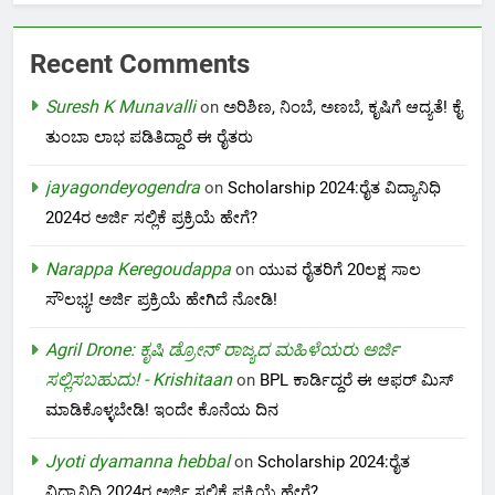
Recent Comments
Suresh K Munavalli
on
ಅರಿಶಿಣ, ನಿಂಬೆ, ಅಣಬೆ, ಕೃಷಿಗೆ ಆದ್ಯತೆ! ಕೈ
ತುಂಬಾ ಲಾಭ ಪಡಿತಿದ್ದಾರೆ ಈ ರೈತರು
jayagondeyogendra
on
Scholarship 2024:ರೈತ ವಿದ್ಯಾನಿಧಿ
2024ರ ಅರ್ಜಿ ಸಲ್ಲಿಕೆ ಪ್ರಕ್ರಿಯೆ ಹೇಗೆ?
Narappa Keregoudappa
on
ಯುವ ರೈತರಿಗೆ 20ಲಕ್ಷ ಸಾಲ
ಸೌಲಭ್ಯ! ಅರ್ಜಿ ಪ್ರಕ್ರಿಯೆ ಹೇಗಿದೆ ನೋಡಿ!
Agril Drone: ಕೃಷಿ ಡ್ರೋನ್ ರಾಜ್ಯದ ಮಹಿಳೆಯರು ಅರ್ಜಿ
ಸಲ್ಲಿಸಬಹುದು! - Krishitaan
on
BPL ಕಾರ್ಡಿದ್ದರೆ ಈ ಆಫರ್ ಮಿಸ್
ಮಾಡಿಕೊಳ್ಳಬೇಡಿ! ಇಂದೇ ಕೊನೆಯ ದಿನ
Jyoti dyamanna hebbal
on
Scholarship 2024:ರೈತ
ವಿದ್ಯಾನಿಧಿ 2024ರ ಅರ್ಜಿ ಸಲ್ಲಿಕೆ ಪ್ರಕ್ರಿಯೆ ಹೇಗೆ?