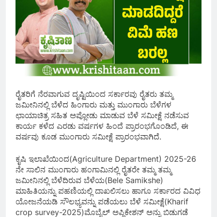
ರೈತರಿಗೆ ನೆರವಾಗುವ ದೃಷ್ಟಿಯಿಂದ ಸರ್ಕಾರವು ರೈತರು ತಮ್ಮ
ಜಮೀನಿನಲ್ಲಿ ಬೆಳೆದ ಹಿಂಗಾರು ಮತ್ತು ಮುಂಗಾರು ಬೆಳೆಗಳ
ಛಾಯಾಚಿತ್ರ ಸಹಿತ ಅಪ್ಲೋಡು ಮಾಡುವ ಬೆಳೆ ಸಮೀಕ್ಷೆ ನಡೆಸುವ
ಕಾರ್ಯ ಕಳೆದ ಎರಡು ವರ್ಷಗಳ ಹಿಂದೆ ಪ್ರಾರಂಭಗೊಂಡಿದೆ, ಈ
ವರ್ಷವು ಕೂಡ ಮುಂಗಾರು ಸಮೀಕ್ಷೆ ಪ್ರಾರಂಭವಾಗಿದೆ.
ಕೃಷಿ ಇಲಾಖೆಯಿಂದ(Agriculture Department) 2025-26
ನೇ ಸಾಲಿನ ಮುಂಗಾರು ಹಂಗಾಮಿನಲ್ಲಿ ರೈತರೇ ತಮ್ಮ ತಮ್ಮ
ಜಮೀನಿನಲ್ಲಿ ಬೆಳೆದಿರುವ ಬೆಳೆಯ(Bele Samikshe)
ಮಾಹಿತಿಯನ್ನು ಪಹಣಿಯಲ್ಲಿ ದಾಖಲಿಸಲು ಹಾಗೂ ಸರ್ಕಾರದ ವಿವಿಧ
ಯೋಜನೆಯಡಿ ಸೌಲಭ್ಯವನ್ನು ಪಡೆಯಲು ಬೆಳೆ ಸಮೀಕ್ಷೆ(Kharif
crop survey-2025)ಮೊಬೈಲ್ ಅಪ್ಲಿಕೇಶನ್ ಅನ್ನು ಬಿಡುಗಡೆ