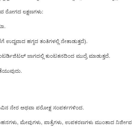
ರುವ ರೋಗದ ಲಕ್ಷಣಗಳು:
ಯಾ.
ಉದ್ದವಾದ ಹಗ್ಗದ ತಂತಿಗಳಲ್ಲಿ ನೇತಾಡುತ್ತದೆ).
ಟರ್ಡಿಜಿಟಲ್ ಜಾಗದಲ್ಲಿ ಕುಂಟತನದಿಂದ ಮುದ್ರೆ ಮಾಡುತ್ತದೆ.
ಡೆಯುವುದು.
ಡುವಿನ ನೇರ ಅಥವಾ ಪರೋಕ್ಷ ಸಂಪರ್ಕಗಳಿಂದ.
ಾಹನಗಳು, ಮೇವುಗಳು, ಪಾತ್ರೆಗಳು, ಉಪಕರಣಗಳು ಮುಂತಾದ ನಿರ್ಜೀವ