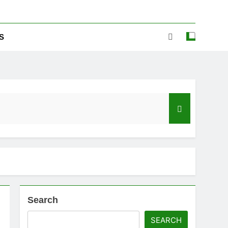
S
Search
ಡ್‌ಗೆ ಎಷ್ಟು ಮೊಬೈಲ್ ನಂಬರ ಲಿಂಕ್ ಇದೆ ಗೊತ್ತಾ!
SEARCH