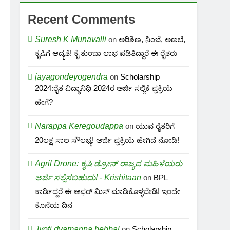
Recent Comments
Suresh K Munavalli
on
ಅರಿಶಿಣ, ನಿಂಬೆ, ಅಣಬೆ,
ಕೃಷಿಗೆ ಆದ್ಯತೆ! ಕೈ ತುಂಬಾ ಲಾಭ ಪಡಿತಿದ್ದಾರೆ ಈ ರೈತರು
jayagondeyogendra
on
Scholarship
2024:ರೈತ ವಿದ್ಯಾನಿಧಿ 2024ರ ಅರ್ಜಿ ಸಲ್ಲಿಕೆ ಪ್ರಕ್ರಿಯೆ
ಹೇಗೆ?
Narappa Keregoudappa
on
ಯುವ ರೈತರಿಗೆ
20ಲಕ್ಷ ಸಾಲ ಸೌಲಭ್ಯ! ಅರ್ಜಿ ಪ್ರಕ್ರಿಯೆ ಹೇಗಿದೆ ನೋಡಿ!
Agril Drone: ಕೃಷಿ ಡ್ರೋನ್ ರಾಜ್ಯದ ಮಹಿಳೆಯರು
ಅರ್ಜಿ ಸಲ್ಲಿಸಬಹುದು! - Krishitaan
on
BPL
ಕಾರ್ಡಿದ್ದರೆ ಈ ಆಫರ್ ಮಿಸ್ ಮಾಡಿಕೊಳ್ಳಬೇಡಿ! ಇಂದೇ
ಕೊನೆಯ ದಿನ
Jyoti dyamanna hebbal
on
Scholarship