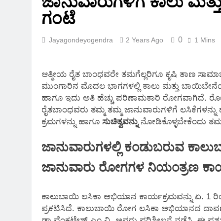
ಜಾನುವಾರುಗಳಿಗೆ ಕಾಲು ಮತ್ತ
2 Months Ago
ಗಂಟೆ
0
Jayagondeyogendra
2 Years Ago
1 Mins
ಆತ್ಮೀಯ ರೈತ ಬಾಂಧವರೇ ತಮಗೆಲ್ಲರಿಗೂ ಕೃಷಿ ತಾಣ ಸಾಮಾಜಿ
ಮುಂಗಾರಿನ ಮೊದಲ ಭಾಗಗಳಲ್ಲಿ ಕಾಲು ಮತ್ತು ಬಾಯಿಬೇನೆ
ಹಾಗೂ ಇದು ಅತಿ ಹೆಚ್ಚು ಪರಿಣಾಮಕಾರಿ ರೋಗವಾಗಿದೆ. ರೋಗವು
ರೈತಬಾಂಧವರು ತಮ್ಮ ತಮ್ಮ ಜಾನುವಾರುಗಳಿಗೆ ಲಸಿಕೆಗಳನ್ನು 
ಕ್ರಮಗಳನ್ನು ಹಾಗೂ
ಸುಚಿತ್ವವನ್ನು
ನೋಡಿಕೊಳ್ಳಬೇಕೆಂದು ತಮ್ಮಲ
ಜಾನುವಾರುಗಳಲ್ಲಿ ಕಂಡುಬರುವ ಕಾಲುಬಾ
ಜಾನುವಾರು ರೋಗಗಳ ನಿಯಂತ್ರಣ ಕಾರ
ಕಾಲುಬಾಯಿ ಲಸಿಕಾ ಅಭಿಯಾನ ಕಾರ್ಯಕ್ರಮವನ್ನು ಏ. 1 ರಿಂ
ಪ್ರಕಟಿಸಿದೆ. ಕಾಲುಬಾಯಿ ರೋಗ ಲಸಿಕಾ ಅಭಿಯಾನದ ದಾವಣಗೆರೆ
ಡಾ.ವೆಂಕಟೇಶ್.ಎಂ.ವಿ. ಅವರು ಪರಿಶೀಲನೆ ನಡೆಸಿ. ಈ 