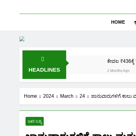
HOME
ಕ
ಕೇವಲ ₹436ಕ್ಕೆ 
HEADLINES
2 Months Ago
ಒಂದೇ ಮೊಬೈಲ್ 
2 Months Ago
ಪಿಎಂ ಕಿಸಾನ್ 
Home
2024
March
24
ಜಾನುವಾರುಗಳಿಗೆ ಕಾಲು ಮ
2 Months Ago
ಜಾತಿ, ಆದಾಯ ಪ್
2 Months Ago
ಇತರೆ ಸುದ್ದಿ
ಹೊಲದ ಮ್ಯಾಪ್ 