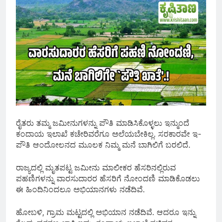
ರೈತರು ತಮ್ಮ ಜಮೀನುಗಳನ್ನು ಪೌತಿ ಮಾಡಿಸಿಕೊಳ್ಳಲು ಇನ್ಮುಂದೆ
ಕಂದಾಯ ಇಲಾಖೆ ಕಚೇರಿವರೆಗೂ ಅಲೆಯಬೇಕಿಲ್ಲ. ಸರಕಾರವೇ ಇ-
ಪೌತಿ ಆಂದೋಲನದ ಮೂಲಕ ನಿಮ್ಮ ಮನೆ ಬಾಗಿಲಿಗೆ ಬರಲಿದೆ.
ರಾಜ್ಯದಲ್ಲಿ ಮೃತಪಟ್ಟ ಜಮೀನು ಮಾಲೀಕರ ಹೆಸರಿನಲ್ಲಿರುವ
ಪಹಣಿಗಳನ್ನು ವಾರಸುದಾರರ ಹೆಸರಿಗೆ ನೋಂದಣಿ ಮಾಡಿಕೊಡಲು
ಈ ಹಿಂದಿನಿಂದಲೂ ಅಭಿಯಾನಗಳು ನಡೆದಿವೆ.
ಹೋಬಳಿ, ಗ್ರಾಮ ಮಟ್ಟದಲ್ಲಿ ಅಭಿಯಾನ ನಡೆದಿವೆ. ಆದರೂ ಇನ್ನು