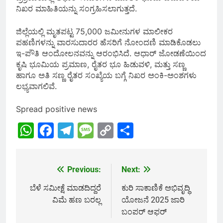
ನಿಖರ ಮಾಹಿತಿಯನ್ನು ಸಂಗ್ರಹಿಸಲಾಗುತ್ತದೆ.
ಜಿಲ್ಲೆಯಲ್ಲಿ ಮೃತಪಟ್ಟ 75,000 ಜಮೀನುಗಳ ಮಾಲೀಕರ
ಪಹಣಿಗಳನ್ನು ವಾರಸುದಾರರ ಹೆಸರಿಗೆ ನೋಂದಣಿ ಮಾಡಿಕೊಡಲು
ಇ-ಪೌತಿ ಆಂದೋಲನವನ್ನು ಆರಂಭಿಸಿದೆ. ಆಧಾರ್ ಜೋಡಣೆಯಿಂದ
ಕೃಷಿ ಭೂಮಿಯ ಪ್ರಮಾಣ, ರೈತರ ಭೂ ಹಿಡುವಳಿ, ಮತ್ತು ಸಣ್ಣ
ಹಾಗೂ ಅತಿ ಸಣ್ಣ ರೈತರ ಸಂಖ್ಯೆಯ ಬಗ್ಗೆ ನಿಖರ ಅಂಕಿ-ಅಂಶಗಳು
ಲಭ್ಯವಾಗಲಿವೆ.
Spread positive news
WhatsApp
Facebook
Telegram
Message
Copy
Share
Link
Previous:
Next:
Post
navigation
ಬೆಳೆ ಸಮೀಕ್ಷೆ ಮಾಡದಿದ್ದರೆ
ಕುರಿ ಸಾಕಾಣಿಕೆ ಅಭಿವೃದ್ಧಿ
ವಿಮೆ ಹಣ ಬರಲ್ಲ
ಯೋಜನೆ 2025 ಜಾರಿ
ಬಂಪರ್ ಆಫರ್