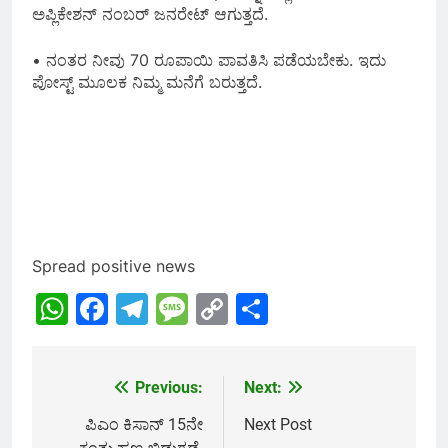
ಅಪ್ಲಿಕೇಶನ್ ನಂಬರ್ ಜನರೇಟ್ ಆಗುತ್ತದೆ.
• ನಂತರ ನೀವು 70 ರೂಪಾಯಿ ಪಾವತಿಸಿ ಪಡೆಯಬೇಕು. ಇದು
ಪೋಸ್ಟ್ ಮೂಲಕ ನಿಮ್ಮ ಮನೆಗೆ ಬರುತ್ತದೆ.
Spread positive news
WhatsApp
Facebook
Telegram
Message
Copy
Share
Link
Previous:
Next:
Post
navigation
ಪಿಎಂ ಕಿಸಾನ್ 15ನೇ
Next Post