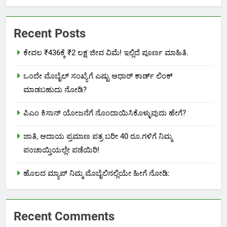
Recent Posts
ಕೇವಲ ₹436ಕ್ಕೆ ₹2 ಲಕ್ಷ ಜೀವ ವಿಮೆ! ಇಲ್ಲಿದೆ ಪೂರ್ಣ ಮಾಹಿತಿ.
ಒಂದೇ ಮೊಬೈಲ್ ಸಂಖ್ಯೆಗೆ ಎಷ್ಟು ಆಧಾರ್ ಕಾರ್ಡ್ ಲಿಂಕ್
ಮಾಡಬಹುದು ನೋಡಿ?
ಪಿಎಂ ಕಿಸಾನ್ ಯೋಜನೆಗೆ ನೊಂದಾಯಿಸಿಕೊಳ್ಳುವುದು ಹೇಗೆ?
ಜಾತಿ, ಆದಾಯ ಪ್ರಮಾಣ ಪತ್ರ ಬರೀ 40 ರೂ.ಗಳಿಗೆ ನಿಮ್ಮ
ಪಂಚಾಯ್ತಿಯಲ್ಲೇ ಪಡೆಯಿರಿ!
ಹೊಲದ ಮ್ಯಾಪ್ ನಿಮ್ಮ ಮೊಬೈಲಿನಲ್ಲಿಯೇ ಹೀಗೆ ನೋಡಿ:
Recent Comments