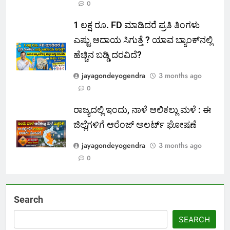
0
1 ಲಕ್ಷ ರೂ. FD ಮಾಡಿದರೆ ಪ್ರತಿ ತಿಂಗಳು
ಎಷ್ಟು ಆದಾಯ ಸಿಗುತ್ತೆ ? ಯಾವ ಬ್ಯಾಂಕ್‌ನಲ್ಲಿ
ಹೆಚ್ಚಿನ ಬಡ್ಡಿ ದರವಿದೆ?
jayagondeyogendra
3 months ago
0
ರಾಜ್ಯದಲ್ಲಿ ಇಂದು, ನಾಳೆ ಆಲಿಕಲ್ಲು ಮಳೆ : ಈ
ಜಿಲ್ಲೆಗಳಿಗೆ ಆರೆಂಜ್ ಅಲರ್ಟ್ ಘೋಷಣೆ
jayagondeyogendra
3 months ago
0
Search
SEARCH