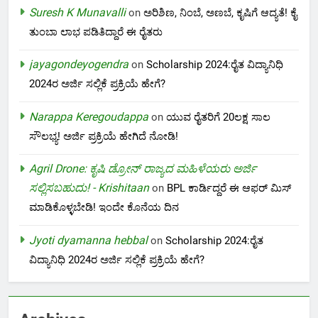
Suresh K Munavalli
on
ಅರಿಶಿಣ, ನಿಂಬೆ, ಅಣಬೆ, ಕೃಷಿಗೆ ಆದ್ಯತೆ! ಕೈ
ತುಂಬಾ ಲಾಭ ಪಡಿತಿದ್ದಾರೆ ಈ ರೈತರು
jayagondeyogendra
on
Scholarship 2024:ರೈತ ವಿದ್ಯಾನಿಧಿ
2024ರ ಅರ್ಜಿ ಸಲ್ಲಿಕೆ ಪ್ರಕ್ರಿಯೆ ಹೇಗೆ?
Narappa Keregoudappa
on
ಯುವ ರೈತರಿಗೆ 20ಲಕ್ಷ ಸಾಲ
ಸೌಲಭ್ಯ! ಅರ್ಜಿ ಪ್ರಕ್ರಿಯೆ ಹೇಗಿದೆ ನೋಡಿ!
Agril Drone: ಕೃಷಿ ಡ್ರೋನ್ ರಾಜ್ಯದ ಮಹಿಳೆಯರು ಅರ್ಜಿ
ಸಲ್ಲಿಸಬಹುದು! - Krishitaan
on
BPL ಕಾರ್ಡಿದ್ದರೆ ಈ ಆಫರ್ ಮಿಸ್
ಮಾಡಿಕೊಳ್ಳಬೇಡಿ! ಇಂದೇ ಕೊನೆಯ ದಿನ
Jyoti dyamanna hebbal
on
Scholarship 2024:ರೈತ
ವಿದ್ಯಾನಿಧಿ 2024ರ ಅರ್ಜಿ ಸಲ್ಲಿಕೆ ಪ್ರಕ್ರಿಯೆ ಹೇಗೆ?