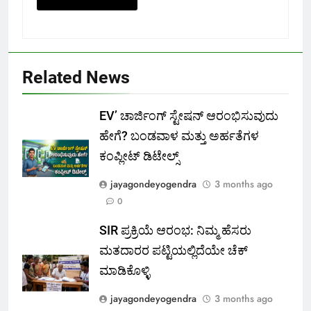
Related News
EV’ ಚಾರ್ಜಿಂಗ್ ಸ್ಟೇಷನ್ ಆರಂಭಿಸುವುದು
ಹೇಗೆ? ಬಂಡವಾಳ ಮತ್ತು ಅರ್ಹತೆಗಳ
ಕಂಪ್ಲೀಟ್ ಡಿಟೇಲ್ಸ್
jayagondeyogendra
3 months ago
0
SIR ಪ್ರಕ್ರಿಯೆ ಆರಂಭ: ನಿಮ್ಮ ಹೆಸರು
ಮತದಾರರ ಪಟ್ಟಿಯಲ್ಲಿದೆಯೇ ಚೆಕ್
ಮಾಡಿಕೊಳ್ಳಿ
jayagondeyogendra
3 months ago