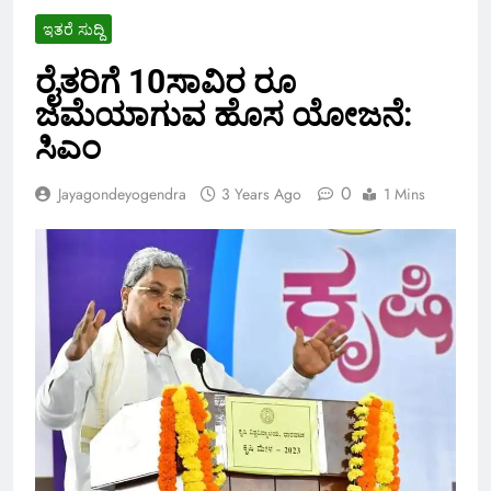
ಇತರೆ ಸುದ್ದಿ
ರೈತರಿಗೆ 10ಸಾವಿರ ರೂ
ಜಮೆಯಾಗುವ ಹೊಸ ಯೋಜನೆ:
ಸಿಎಂ
0
Jayagondeyogendra
3 Years Ago
1 Mins