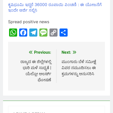
ಕೃಷಿಭೂಮಿ ಇದ್ದರೆ 36000 ರೂಪಾಯಿ ಪಿಂಚಣಿ : ಈ ಯೋಜನೆಗೆ
ಇಂದೇ ಅರ್ಜಿ ಸಲ್ಲಿಸಿ
Spread positive news
WhatsApp
Facebook
Telegram
Message
Copy
Share
Link
Previous:
Next:
Post
navigation
ರಾಜ್ಯದ ಈ ಜಿಲ್ಲೆಗಳಲ್ಲಿ
ಮುಂಗಾರು ಬೆಳೆ ಸಮೀಕ್ಷೆ
ಭಾರಿ ಮಳೆ ಸಾಧ್ಯತೆ |
ವಿವರ ನಮೂದಿಸಲು ಈ
ಯೆಲ್ಲೋ ಅಲರ್ಟ್
ಕ್ರಮಗಳನ್ನು ಅನುಸರಿಸಿ
ಘೋಷಣೆ