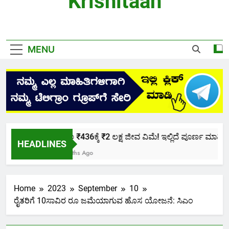
Krishitaan
MENU
ಕೇವಲ ₹436ಕ್ಕೆ ₹2 ಲಕ್ಷ ಜೀವ ವಿಮೆ! ಇಲ್ಲಿದೆ ಪೂರ್ಣ ಮಾಹಿತಿ.
HEADLINES
2 Months Ago
Home
2023
September
10
ರೈತರಿಗೆ 10ಸಾವಿರ ರೂ ಜಮೆಯಾಗುವ ಹೊಸ ಯೋಜನೆ: ಸಿಎಂ