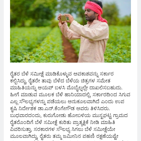
ರೈತರ ಬೆಳೆ ಸಮೀಕ್ಷೆ ಮಾಡಿಕೊಳ್ಳುವ ಅವಕಾಶವನ್ನು ಸರ್ಕಾರ
ಕಲ್ಪಿಸಿದ್ದು, ರೈತರೇ ತಾವು ಬೆಳೆದ ಬೆಳೆಯ ಚಿತ್ರಗಳ ಸಮೇತ
ಮಾಹಿತಿಯನ್ನು ಆಯಪ್ ಬಳಸಿ ಮೊಬೈಲ್ನಲ್ಲೇ ದಾಖಲಿಸಬಹುದು.
ಹೀಗೆ ಮಾಡುವ ಮೂಲಕ ಬೆಳೆ ಹಾನಿಯಾದಲ್ಲಿ, ಸರ್ಕಾರದಿಂದ ಸಿಗುವ
ಎಲ್ಲ ಸೌಲಭ್ಯಗಳನ್ನು ಪಡೆಯಲು ಅನುಕೂಲವಾಗಿದೆ ಎಂದು ಉಪ
ಕೃಷಿ ನಿರ್ದೇಶಕ ಡಾ.ಎನ್.ಕೆಂಗೇಗೌಡ ಅವರು ತಿಳಿಸಿದರು.
ಬುಧವಾರದಂದು, ಕುರುಗೋಡು ಹೋಬಳಿಯ ಮುಸ್ಟಘಟ್ಟ ಗ್ರಾಮದ
ರೈತರೊಂದಿಗೆ ಬೆಳೆ ಸಮೀಕ್ಷೆ ಕುರಿತು ಪ್ರಾತ್ಯಕ್ಷಿಕೆ ನೀಡಿ ಮಾಹಿತಿ
ವಿವರಿಸುತ್ತಾ, ಸರಕಾರಗಳ ಸೌಲಭ್ಯ ಸಿಗಲು ಬೆಳೆ ಸಮೀಕ್ಷೆಯೇ
ಮೂಲವಾಗಿದ್ದು, ರೈತರು ತಮ್ಮ ಜಮೀನಿನ ಪಹಣಿ ರಕ್ಷಣೆಯಷ್ಟೇ