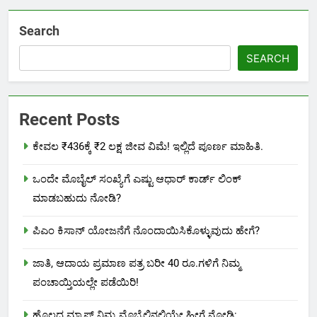
Search
SEARCH
Recent Posts
ಕೇವಲ ₹436ಕ್ಕೆ ₹2 ಲಕ್ಷ ಜೀವ ವಿಮೆ! ಇಲ್ಲಿದೆ ಪೂರ್ಣ ಮಾಹಿತಿ.
ಒಂದೇ ಮೊಬೈಲ್ ಸಂಖ್ಯೆಗೆ ಎಷ್ಟು ಆಧಾರ್ ಕಾರ್ಡ್ ಲಿಂಕ್
ಮಾಡಬಹುದು ನೋಡಿ?
ಪಿಎಂ ಕಿಸಾನ್ ಯೋಜನೆಗೆ ನೊಂದಾಯಿಸಿಕೊಳ್ಳುವುದು ಹೇಗೆ?
ಜಾತಿ, ಆದಾಯ ಪ್ರಮಾಣ ಪತ್ರ ಬರೀ 40 ರೂ.ಗಳಿಗೆ ನಿಮ್ಮ
ಪಂಚಾಯ್ತಿಯಲ್ಲೇ ಪಡೆಯಿರಿ!
ಹೊಲದ ಮ್ಯಾಪ್ ನಿಮ್ಮ ಮೊಬೈಲಿನಲ್ಲಿಯೇ ಹೀಗೆ ನೋಡಿ: