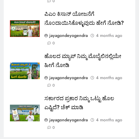
0
ಪಿಎಂ ಕಿಸಾನ್ ಯೋಜನೆಗೆ
ನೊಂದಾಯಿಸಿಕೊಳ್ಳುವುದು ಹೇಗೆ ನೋಡಿ?
jayagondeyogendra
4 months ago
0
ಹೊಲದ ಮ್ಯಾಪ್ ನಿಮ್ಮ ಮೊಬೈಲಿನಲ್ಲಿಯೇ
ಹೀಗೆ ನೋಡಿ
jayagondeyogendra
4 months ago
0
ಸರ್ಕಾರದ ಪ್ರಕಾರ ನಿಮ್ಮ ಒಟ್ಟು ಹೊಲ
ಎಷ್ಟಿದೆ? ಚೆಕ್ ಮಾಡಿ
jayagondeyogendra
4 months ago
0