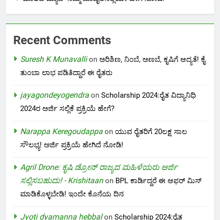
Recent Comments
Suresh K Munavalli
on
ಅರಿಶಿಣ, ನಿಂಬೆ, ಅಣಬೆ, ಕೃಷಿಗೆ ಆದ್ಯತೆ! ಕೈ
ತುಂಬಾ ಲಾಭ ಪಡಿತಿದ್ದಾರೆ ಈ ರೈತರು
jayagondeyogendra
on
Scholarship 2024:ರೈತ ವಿದ್ಯಾನಿಧಿ
2024ರ ಅರ್ಜಿ ಸಲ್ಲಿಕೆ ಪ್ರಕ್ರಿಯೆ ಹೇಗೆ?
Narappa Keregoudappa
on
ಯುವ ರೈತರಿಗೆ 20ಲಕ್ಷ ಸಾಲ
ಸೌಲಭ್ಯ! ಅರ್ಜಿ ಪ್ರಕ್ರಿಯೆ ಹೇಗಿದೆ ನೋಡಿ!
Agril Drone: ಕೃಷಿ ಡ್ರೋನ್ ರಾಜ್ಯದ ಮಹಿಳೆಯರು ಅರ್ಜಿ
ಸಲ್ಲಿಸಬಹುದು! - Krishitaan
on
BPL ಕಾರ್ಡಿದ್ದರೆ ಈ ಆಫರ್ ಮಿಸ್
ಮಾಡಿಕೊಳ್ಳಬೇಡಿ! ಇಂದೇ ಕೊನೆಯ ದಿನ
Jyoti dyamanna hebbal
on
Scholarship 2024:ರೈತ