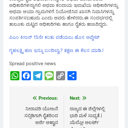
ಅಧಿಕಾರಿಗಳನ್ನಾಗಲಿ ಅಥವಾ ಕಂದಾಯ ಇಲಾಖೆಯ ಅಧಿಕಾರಿಗಳನ್ನು
ಅಥವಾ ಆಯಾ ಗ್ರಾಮಗಳಿಗೆ ನಿಯೋಜಿಸಿದ ಖಾಸಗಿ ನಿವಾಸಿಗಳನ್ನು
ಸಂಪರ್ಕಿಸಬಹುದು ಎಂದು ಅವರು ಹೇಳಿದರು.ಈ ಸಂದರ್ಭದಲ್ಲಿ
ತಾಲೂಕು ಮಟ್ಟದ ಅಧಿಕಾರಿಗಳು ಹಾಗೂ ರೈತರು ಹಾಜರಿದ್ದರು.
ಪಿಎಂ ಕಿಸಾನ್ 15ನೇ ಕಂತು ಪಡೆಯಲು ಹೊಸ ಅಪ್ಡೇಟ್
ಗೃಹಲಕ್ಷ್ಮಿ ಹಣ ಇನ್ನೂ ಬಂದಿಲ್ವಾ.? ತಕ್ಷಣ ಈ ಕೆಲಸ ಮಾಡಿ.!
Spread positive news
WhatsApp
Facebook
Telegram
Message
Copy
Share
Link
Previous:
Next:
Post
navigation
ನೀರಾವರಿ ಯೋಜನೆ
ರಾಜ್ಯದ ಈ ಜಿಲ್ಲೆಗಳಲ್ಲಿ
ಸಬ್ಸಿಡಿಗಾಗಿ ರೈತರಿಂದ
ಭಾರಿ ಮಳೆ ಸಾಧ್ಯತೆ |
ಅರ್ಜಿ ಆಹ್ವಾನ
ಯೆಲ್ಲೋ ಅಲರ್ಟ್