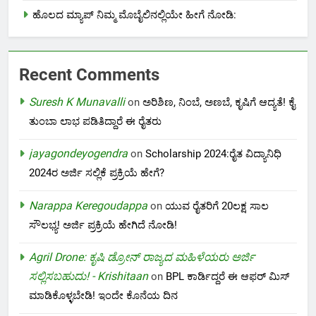
ಹೊಲದ ಮ್ಯಾಪ್ ನಿಮ್ಮ ಮೊಬೈಲಿನಲ್ಲಿಯೇ ಹೀಗೆ ನೋಡಿ:
Recent Comments
Suresh K Munavalli
on
ಅರಿಶಿಣ, ನಿಂಬೆ, ಅಣಬೆ, ಕೃಷಿಗೆ ಆದ್ಯತೆ! ಕೈ
ತುಂಬಾ ಲಾಭ ಪಡಿತಿದ್ದಾರೆ ಈ ರೈತರು
jayagondeyogendra
on
Scholarship 2024:ರೈತ ವಿದ್ಯಾನಿಧಿ
2024ರ ಅರ್ಜಿ ಸಲ್ಲಿಕೆ ಪ್ರಕ್ರಿಯೆ ಹೇಗೆ?
Narappa Keregoudappa
on
ಯುವ ರೈತರಿಗೆ 20ಲಕ್ಷ ಸಾಲ
ಸೌಲಭ್ಯ! ಅರ್ಜಿ ಪ್ರಕ್ರಿಯೆ ಹೇಗಿದೆ ನೋಡಿ!
Agril Drone: ಕೃಷಿ ಡ್ರೋನ್ ರಾಜ್ಯದ ಮಹಿಳೆಯರು ಅರ್ಜಿ
ಸಲ್ಲಿಸಬಹುದು! - Krishitaan
on
BPL ಕಾರ್ಡಿದ್ದರೆ ಈ ಆಫರ್ ಮಿಸ್
ಮಾಡಿಕೊಳ್ಳಬೇಡಿ! ಇಂದೇ ಕೊನೆಯ ದಿನ