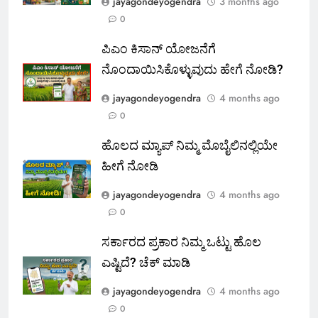
jayagondeyogendra
3 months ago
0
ಪಿಎಂ ಕಿಸಾನ್ ಯೋಜನೆಗೆ
ನೊಂದಾಯಿಸಿಕೊಳ್ಳುವುದು ಹೇಗೆ ನೋಡಿ?
jayagondeyogendra
4 months ago
0
ಹೊಲದ ಮ್ಯಾಪ್ ನಿಮ್ಮ ಮೊಬೈಲಿನಲ್ಲಿಯೇ
ಹೀಗೆ ನೋಡಿ
jayagondeyogendra
4 months ago
0
ಸರ್ಕಾರದ ಪ್ರಕಾರ ನಿಮ್ಮ ಒಟ್ಟು ಹೊಲ
ಎಷ್ಟಿದೆ? ಚೆಕ್ ಮಾಡಿ
jayagondeyogendra
4 months ago
0