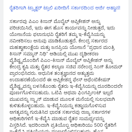
ರೈತರಿಗಾಗಿ ಟ್ರ್ಯಾಕ್ಟರ್ ಟ್ರಾಲಿ ಖರೀದಿಗೆ ಸರ್ಕಾರದಿಂದ ಅರ್ಜಿ ಆಹ್ವಾನ!
ಸರ್ಕಾರವು ಪಿಎಂ ಕಿಸಾನ್ ಮೊಬೈಲ್ ಅಪ್ಲಿಕೇಶನ್ ಅನ್ನು
ಪರಿಚಯಿಸಿದೆ, ಇದು ಈಗ ಹೊಸ ಕಾರ್ಯವನ್ನು ನೀಡುತ್ತದೆ, ಇದು
ಯೋಜನೆಯ ಫಲಾನುಭವಿ ರೈತರಿಗೆ ತಮ್ಮ ಇ-ಕೆವೈಸಿಯನ್ನು
ನವೀಕರಿಸಲು ಅನುವು ಮಾಡಿಕೊಡುತ್ತದೆ. ಕೇಂದ್ರ ಸರ್ಕಾರದ
ಮಹತ್ವಾಕಾಂಕ್ಷೆಯ ಮತ್ತು ಜನಪ್ರಿಯ ಯೋಜನೆ “ಪ್ರಧಾನ ಮಂತ್ರಿ
ಕಿಸಾನ್ ಸಮ್ಮಾನ್ ನಿಧಿ” ಅಡಿಯಲ್ಲಿ ಮುಖ ದೃಢೀಕರಣ
ವೈಶಿಷ್ಟ್ಯದೊಂದಿಗೆ ಪಿಎಂ-ಕಿಸಾನ್ ಮೊಬೈಲ್ ಅಪ್ಲಿಕೇಶನ್ ಅನ್ನು
ಕೇಂದ್ರ ಕೃಷಿ ಮತ್ತು ರೈತರ ಕಲ್ಯಾಣ ಸಚಿವ ನರೇಂದ್ರ ಸಿಂಗ್ ತೋಮರ್
ಪ್ರಾರಂಭಿಸಿದರು. ಆಧುನಿಕ ತಂತ್ರಜ್ಞಾನದ ಅತ್ಯುತ್ತಮ
ಉದಾಹರಣೆಯೆಂದರೆ ಈ ಅಪ್ಲಿಕೇಶನ್ನ ಫೇಸ್ ಅಥೆಂಟಿಕೇಷನ್
ವೈಶಿಷ್ಟ್ಯವನ್ನು ಬಳಸಿಕೊಂಡು ರೈತರು ಇ-ಕೆವೈಸಿಯನ್ನು ದೂರದಿಂದಲೇ
ಪೂರ್ಣಗೊಳಿಸಬಹುದು. ಒಟಿಪಿ ಅಥವಾ ಫಿಂಗರ್ಪ್ರಿಂಟ್ ಇಲ್ಲದೆ
ಮುಖವನ್ನು ಸ್ಕ್ಯಾನ್ ಮಾಡುವ ಮೂಲಕ ಮನೆಯಲ್ಲಿ ಸುಲಭವಾಗಿ
ಕುಳಿತುಕೊಳ್ಳಬಹುದು. ಇ-ಕೆವೈಸಿಯನ್ನು ಕಡ್ಡಾಯಗೊಳಿಸುವ
ಅಗತ್ಯವನ್ನು ಗುರುತಿಸಿದ ಭಾರತ ಸರ್ಕಾರವು ರಾಜ್ಯ ಸರ್ಕಾರಗಳ
ಅಧಿಕಾರಿಗಳಿಗೆ ಇ-ಕೆವೈಸಿ ಮಾಡುವ ರೈತರ ಸಾಮರ್ಥ್ಯವನ್ನು
ವಿಸ್ತರಿಸಿದೆ. ಇದರಿಂದಾಗಿ ಪ್ರತಿಯೊಬ್ಬ ಅಧಿಕಾರಿಯು 500 ರೈತರಿಗೆ
ಇ-ಕೆವೈಸಿ ಪ್ರಕ್ರಿಯೆಯನ್ನು ಪೂರ್ಣಗೊಳಿಸಬಹುದು. ಹೊಸ