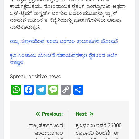
ಕಾರ್ಯಕ್ಷಮತೆಯು ನೋಂದಾಯಿತ ರೈತರಿಗೆ ಫಿಂಗರ್ಪ್ರಿಂಟ್ ಅಥವಾ
ಒನ್-ಟೈಮ್ ಪಾಸ್ವರ್ಡ್ ಬಳಸುವ ಬದಲು ಮುಖವನ್ನು ಸ್ಕ್ಯಾನ್
ಮಾಡುವ ಮೂಲಕ ಇ-ಕೆವೈಸಿಯನ್ನು ಪೂರ್ಣಗೊಳಿಸಲು ಅನುವು
ಮಾಡಿಕೊಡುತ್ತದೆ.
ರಾಜ್ಯ ಸರ್ಕಾರದಿಂದ ಇಂದು ಬರಗಾಲ ತಾಲೂಕುಗಳ ಘೋಷಣೆ
ಕೃಷಿ ಸಿಂಚಾಯಿ ಯೋಜನೆ ಸಹಾಯಧನಕ್ಕಾಗಿ ರೈತರಿಂದ ಅರ್ಜಿ
ಆಹ್ವಾನ
Spread positive news
WhatsApp
Facebook
Telegram
Message
Copy
Share
Link
Previous:
Next:
Post
navigation
ರಾಜ್ಯ ಸರ್ಕಾರದಿಂದ
ಕೃಷಿಭೂಮಿ ಇದ್ದರೆ 36000
ಇಂದು ಬರಗಾಲ
ರೂಪಾಯಿ ಪಿಂಚಣಿ : ಈ