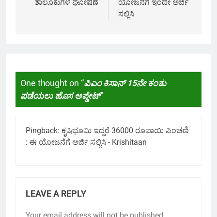
ತಾಲೂಕುಗಳ ಘೋಷಣೆ
ಯೋಜನೆಗೆ ಇಂದೇ ಅರ್ಜಿ
ಸಲ್ಲಿಸಿ
One thought on “
ಪಿಎಂ ಕಿಸಾನ್ 15ನೇ ಕಂತು
ಪಡೆಯಲು ಹೊಸ ಅಪ್ಡೇಟ್
”
Pingback:
ಕೃಷಿಭೂಮಿ ಇದ್ದರೆ 36000 ರೂಪಾಯಿ ಪಿಂಚಣಿ
: ಈ ಯೋಜನೆಗೆ ಅರ್ಜಿ ಸಲ್ಲಿಸಿ - Krishitaan
LEAVE A REPLY
Your email address will not be published.