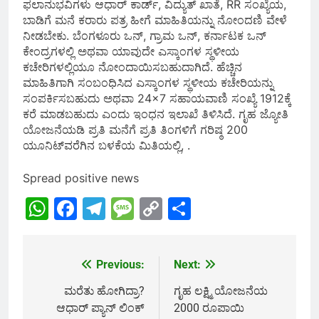
ಫಲಾನುಭವಿಗಳು ಆಧಾರ್ ಕಾರ್ಡ್, ವಿದ್ಯುತ್ ಖಾತೆ, RR ಸಂಖ್ಯೆಯ,
ಬಾಡಿಗೆ ಮನೆ ಕರಾರು ಪತ್ರ ಹೀಗೆ ಮಾಹಿತಿಯನ್ನು ನೋಂದಣಿ ವೇಳೆ
ನೀಡಬೇಕು. ಬೆಂಗಳೂರು ಒನ್, ಗ್ರಾಮ ಒನ್, ಕರ್ನಾಟಕ ಒನ್
ಕೇಂದ್ರಗಳಲ್ಲಿ ಅಥವಾ ಯಾವುದೇ ಎಸ್ಕಾಂಗಳ ಸ್ಥಳೀಯ
ಕಚೇರಿಗಳಲ್ಲಿಯೂ ನೋಂದಾಯಿಸಬಹುದಾಗಿದೆ. ಹೆಚ್ಚಿನ
ಮಾಹಿತಿಗಾಗಿ ಸಂಬಂಧಿಸಿದ ಎಸ್ಕಾಂಗಳ ಸ್ಥಳೀಯ ಕಚೇರಿಯನ್ನು
ಸಂಪರ್ಕಿಸಬಹುದು ಅಥವಾ 24×7 ಸಹಾಯವಾಣಿ ಸಂಖ್ಯೆ 1912ಕ್ಕೆ
ಕರೆ ಮಾಡಬಹುದು ಎಂದು ಇಂಧನ ಇಲಾಖೆ ತಿಳಿಸಿದೆ. ಗೃಹ ಜ್ಯೋತಿ
ಯೋಜನೆಯಡಿ ಪ್ರತಿ ಮನೆಗೆ ಪ್ರತಿ ತಿಂಗಳಿಗೆ ಗರಿಷ್ಠ 200
ಯೂನಿಟ್‌ವರೆಗಿನ ಬಳಕೆಯ ಮಿತಿಯಲ್ಲಿ, .
Spread positive news
WhatsApp
Facebook
Telegram
Message
Copy
Share
Link
Previous:
Next:
Post
navigation
ಮರೆತು ಹೋಗಿದ್ರಾ?
ಗೃಹ ಲಕ್ಷ್ಮಿ ಯೋಜನೆಯ
ಆಧಾರ್‌ ಪ್ಯಾನ್‌ ಲಿಂಕ್‌
2000 ರೂಪಾಯಿ