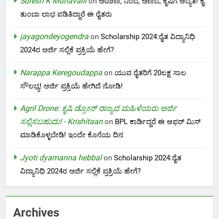
Suresh K Munavalli
on
ಅರಿಶಿಣ, ನಿಂಬೆ, ಅಣಬೆ, ಕೃಷಿಗೆ ಆದ್ಯತೆ! ಕೈ
ತುಂಬಾ ಲಾಭ ಪಡಿತಿದ್ದಾರೆ ಈ ರೈತರು
jayagondeyogendra
on
Scholarship 2024:ರೈತ ವಿದ್ಯಾನಿಧಿ
2024ರ ಅರ್ಜಿ ಸಲ್ಲಿಕೆ ಪ್ರಕ್ರಿಯೆ ಹೇಗೆ?
Narappa Keregoudappa
on
ಯುವ ರೈತರಿಗೆ 20ಲಕ್ಷ ಸಾಲ
ಸೌಲಭ್ಯ! ಅರ್ಜಿ ಪ್ರಕ್ರಿಯೆ ಹೇಗಿದೆ ನೋಡಿ!
Agril Drone: ಕೃಷಿ ಡ್ರೋನ್ ರಾಜ್ಯದ ಮಹಿಳೆಯರು ಅರ್ಜಿ
ಸಲ್ಲಿಸಬಹುದು! - Krishitaan
on
BPL ಕಾರ್ಡಿದ್ದರೆ ಈ ಆಫರ್ ಮಿಸ್
ಮಾಡಿಕೊಳ್ಳಬೇಡಿ! ಇಂದೇ ಕೊನೆಯ ದಿನ
Jyoti dyamanna hebbal
on
Scholarship 2024:ರೈತ
ವಿದ್ಯಾನಿಧಿ 2024ರ ಅರ್ಜಿ ಸಲ್ಲಿಕೆ ಪ್ರಕ್ರಿಯೆ ಹೇಗೆ?
Archives