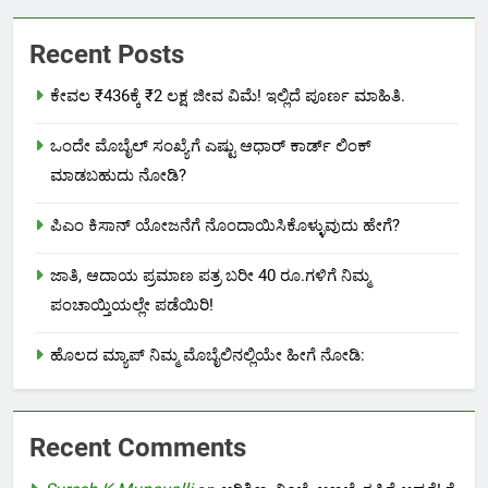
Recent Posts
ಕೇವಲ ₹436ಕ್ಕೆ ₹2 ಲಕ್ಷ ಜೀವ ವಿಮೆ! ಇಲ್ಲಿದೆ ಪೂರ್ಣ ಮಾಹಿತಿ.
ಒಂದೇ ಮೊಬೈಲ್ ಸಂಖ್ಯೆಗೆ ಎಷ್ಟು ಆಧಾರ್ ಕಾರ್ಡ್ ಲಿಂಕ್
ಮಾಡಬಹುದು ನೋಡಿ?
ಪಿಎಂ ಕಿಸಾನ್ ಯೋಜನೆಗೆ ನೊಂದಾಯಿಸಿಕೊಳ್ಳುವುದು ಹೇಗೆ?
ಜಾತಿ, ಆದಾಯ ಪ್ರಮಾಣ ಪತ್ರ ಬರೀ 40 ರೂ.ಗಳಿಗೆ ನಿಮ್ಮ
ಪಂಚಾಯ್ತಿಯಲ್ಲೇ ಪಡೆಯಿರಿ!
ಹೊಲದ ಮ್ಯಾಪ್ ನಿಮ್ಮ ಮೊಬೈಲಿನಲ್ಲಿಯೇ ಹೀಗೆ ನೋಡಿ:
Recent Comments