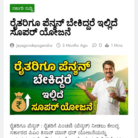
ಸರ್ಕಾರಿ ಸುದ್ದಿ
ರೈತರಿಗೂ ಪೆನ್ಶನ್ ಬೇಕಿದ್ದರೆ ಇಲ್ಲಿದೆ
ಸೂಪರ್ ಯೋಜನೆ
0
Jayagondeyogendra
3 Months Ago
1 Mins
ರೈತರಿಗೂ ಪೆನ್ಶನ್ : ರೈತರಿಗೆ ಪಿಂಚಣಿ (ಪೆನ್ಶನ್) ನೀಡಲು ಕೇಂದ್ರ
ಸರ್ಕಾರದ ಪಿಎಂ ಕಿಸಾನ್ ಮಾನ್ ಧನ್ ಯೋಜನೆಯನ್ನು