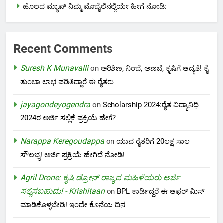
ಹೊಲದ ಮ್ಯಾಪ್ ನಿಮ್ಮ ಮೊಬೈಲಿನಲ್ಲಿಯೇ ಹೀಗೆ ನೋಡಿ:
Recent Comments
Suresh K Munavalli
on
ಅರಿಶಿಣ, ನಿಂಬೆ, ಅಣಬೆ, ಕೃಷಿಗೆ ಆದ್ಯತೆ! ಕೈ
ತುಂಬಾ ಲಾಭ ಪಡಿತಿದ್ದಾರೆ ಈ ರೈತರು
jayagondeyogendra
on
Scholarship 2024:ರೈತ ವಿದ್ಯಾನಿಧಿ
2024ರ ಅರ್ಜಿ ಸಲ್ಲಿಕೆ ಪ್ರಕ್ರಿಯೆ ಹೇಗೆ?
Narappa Keregoudappa
on
ಯುವ ರೈತರಿಗೆ 20ಲಕ್ಷ ಸಾಲ
ಸೌಲಭ್ಯ! ಅರ್ಜಿ ಪ್ರಕ್ರಿಯೆ ಹೇಗಿದೆ ನೋಡಿ!
Agril Drone: ಕೃಷಿ ಡ್ರೋನ್ ರಾಜ್ಯದ ಮಹಿಳೆಯರು ಅರ್ಜಿ
ಸಲ್ಲಿಸಬಹುದು! - Krishitaan
on
BPL ಕಾರ್ಡಿದ್ದರೆ ಈ ಆಫರ್ ಮಿಸ್
ಮಾಡಿಕೊಳ್ಳಬೇಡಿ! ಇಂದೇ ಕೊನೆಯ ದಿನ