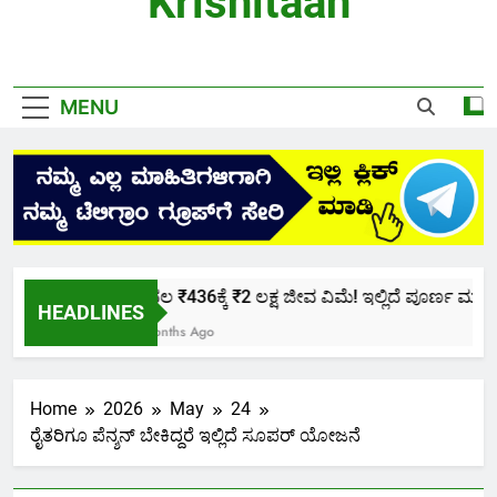
Krishitaan
MENU
ಕೇವಲ ₹436ಕ್ಕೆ ₹2 ಲಕ್ಷ ಜೀವ ವಿಮೆ! ಇಲ್ಲಿದೆ ಪೂರ್ಣ ಮಾಹಿತಿ.
HEADLINES
2 Months Ago
Home
2026
May
24
ರೈತರಿಗೂ ಪೆನ್ಶನ್ ಬೇಕಿದ್ದರೆ ಇಲ್ಲಿದೆ ಸೂಪರ್ ಯೋಜನೆ