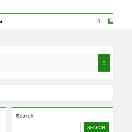
S
Search
ಡ್‌ಗೆ ಎಷ್ಟು ಮೊಬೈಲ್ ನಂಬರ ಲಿಂಕ್ ಇದೆ ಗೊತ್ತಾ!
SEARCH