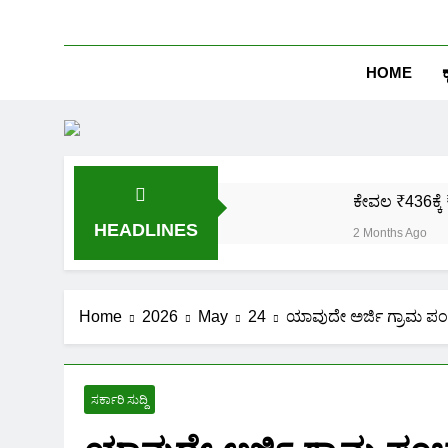
HOME
ಕ
ಕೇವಲ ₹436ಕ್ಕೆ 
HEADLINES
2 Months Ago
ಒಂದೇ ಮೊಬೈಲ್ 
2 Months Ago
ಪಿಎಂ ಕಿಸಾನ್ 
Home
2026
May
24
ಯಾವುದೇ ಅರ್ಜಿ ಗ್ರಾಮ ಪಂಚಾಯ
2 Months Ago
ಜಾತಿ, ಆದಾಯ ಪ್
2 Months Ago
ಸರ್ಕಾರಿ ಸುದ್ದಿ
ಹೊಲದ ಮ್ಯಾಪ್ 