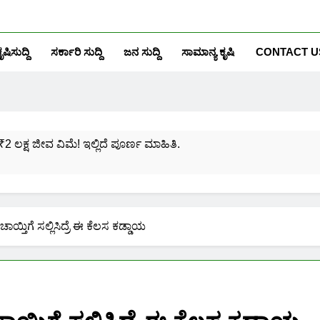
ೃಷಿಸುದ್ದಿ
ಸರ್ಕಾರಿ ಸುದ್ದಿ
ಜನ ಸುದ್ದಿ
ಸಾಮಾನ್ಯ ಕೃಷಿ
CONTACT U
₹2 ಲಕ್ಷ ಜೀವ ವಿಮೆ! ಇಲ್ಲಿದೆ ಪೂರ್ಣ ಮಾಹಿತಿ.
ಸಂಖ್ಯೆಗೆ ಎಷ್ಟು ಆಧಾರ್ ಕಾರ್ಡ್ ಲಿಂಕ್ ಮಾಡಬಹುದು ನೋಡಿ?
ಯೋಜನೆಗೆ ನೊಂದಾಯಿಸಿಕೊಳ್ಳುವುದು ಹೇಗೆ?
್ತಿಗೆ ಸಲ್ಲಿಸಿದ್ರೆ ಈ ಕೆಲಸ ಕಡ್ಡಾಯ
ರಮಾಣ ಪತ್ರ ಬರೀ 40 ರೂ.ಗಳಿಗೆ ನಿಮ್ಮ ಪಂಚಾಯ್ತಿಯಲ್ಲೇ ಪಡೆಯಿರಿ!
ನಿಮ್ಮ ಮೊಬೈಲಿನಲ್ಲಿಯೇ ಹೀಗೆ ನೋಡಿ:
ನಿಮ್ಮ ಆಧಾರ್ ಕಾರ್