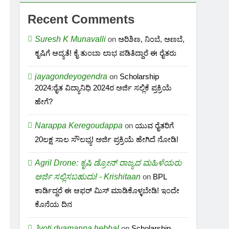
Recent Comments
Suresh K Munavalli
on
ಅರಿಶಿಣ, ನಿಂಬೆ, ಅಣಬೆ,
ಕೃಷಿಗೆ ಆದ್ಯತೆ! ಕೈ ತುಂಬಾ ಲಾಭ ಪಡಿತಿದ್ದಾರೆ ಈ ರೈತರು
jayagondeyogendra
on
Scholarship
2024:ರೈತ ವಿದ್ಯಾನಿಧಿ 2024ರ ಅರ್ಜಿ ಸಲ್ಲಿಕೆ ಪ್ರಕ್ರಿಯೆ
ಹೇಗೆ?
Narappa Keregoudappa
on
ಯುವ ರೈತರಿಗೆ
20ಲಕ್ಷ ಸಾಲ ಸೌಲಭ್ಯ! ಅರ್ಜಿ ಪ್ರಕ್ರಿಯೆ ಹೇಗಿದೆ ನೋಡಿ!
Agril Drone: ಕೃಷಿ ಡ್ರೋನ್ ರಾಜ್ಯದ ಮಹಿಳೆಯರು
ಅರ್ಜಿ ಸಲ್ಲಿಸಬಹುದು! - Krishitaan
on
BPL
ಕಾರ್ಡಿದ್ದರೆ ಈ ಆಫರ್ ಮಿಸ್ ಮಾಡಿಕೊಳ್ಳಬೇಡಿ! ಇಂದೇ
ಕೊನೆಯ ದಿನ
Jyoti dyamanna hebbal
on
Scholarship