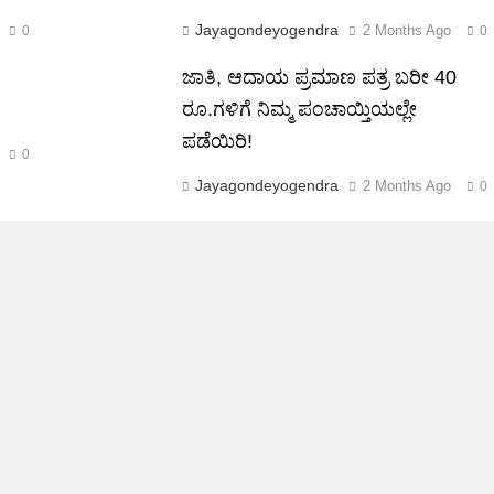
Jayagondeyogendra
2 Months Ago
0
0
ಜಾತಿ, ಆದಾಯ ಪ್ರಮಾಣ ಪತ್ರ ಬರೀ 40
ರೂ.ಗಳಿಗೆ ನಿಮ್ಮ ಪಂಚಾಯ್ತಿಯಲ್ಲೇ
ಪಡೆಯಿರಿ!
0
Jayagondeyogendra
2 Months Ago
0