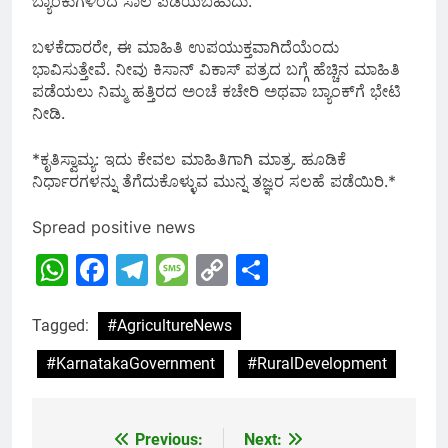
ಬ್ಯಾಂಕುಗಳಿಂದ ಸಾಲ ಪಡೆಯಬಹುದು.
ಬಳಕೆದಾರರೇ, ಈ ಮಾಹಿತಿ ಉಪಯುಕ್ತವಾಗಿದೆಯೆಂದು
ಭಾವಿಸುತ್ತೇವೆ. ನೀವು ಕಿಸಾನ್ ವಿಕಾಸ್ ಪತ್ರದ ಬಗ್ಗೆ ಹೆಚ್ಚಿನ ಮಾಹಿತಿ
ಪಡೆಯಲು ನಿಮ್ಮ ಹತ್ತಿರದ ಅಂಚೆ ಕಚೇರಿ ಅಥವಾ ಬ್ಯಾಂಕ್‌ಗೆ ಭೇಟಿ
ನೀಡಿ.
*ಕೃತಿಸ್ವಾಮ್ಯ: ಇದು ಕೇವಲ ಮಾಹಿತಿಗಾಗಿ ಮಾತ್ರ. ಹೂಡಿಕೆ
ನಿರ್ಧಾರಗಳನ್ನು ತೆಗೆದುಕೊಳ್ಳುವ ಮುನ್ನ ತಜ್ಞರ ಸಲಹೆ ಪಡೆಯಿರಿ.*
Spread positive news
WhatsApp
Facebook
Telegram
Message
Copy
Share
Link
Tagged:
#AgricultureNews
#KarnatakaGovernment
#RuralDevelopment
Previous:
Next:
Post