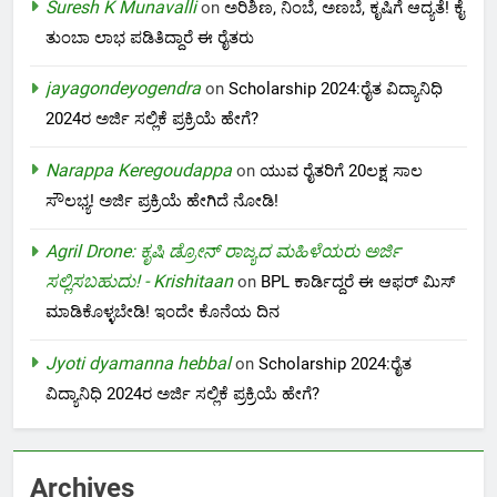
Suresh K Munavalli
on
ಅರಿಶಿಣ, ನಿಂಬೆ, ಅಣಬೆ, ಕೃಷಿಗೆ ಆದ್ಯತೆ! ಕೈ
ತುಂಬಾ ಲಾಭ ಪಡಿತಿದ್ದಾರೆ ಈ ರೈತರು
jayagondeyogendra
on
Scholarship 2024:ರೈತ ವಿದ್ಯಾನಿಧಿ
2024ರ ಅರ್ಜಿ ಸಲ್ಲಿಕೆ ಪ್ರಕ್ರಿಯೆ ಹೇಗೆ?
Narappa Keregoudappa
on
ಯುವ ರೈತರಿಗೆ 20ಲಕ್ಷ ಸಾಲ
ಸೌಲಭ್ಯ! ಅರ್ಜಿ ಪ್ರಕ್ರಿಯೆ ಹೇಗಿದೆ ನೋಡಿ!
Agril Drone: ಕೃಷಿ ಡ್ರೋನ್ ರಾಜ್ಯದ ಮಹಿಳೆಯರು ಅರ್ಜಿ
ಸಲ್ಲಿಸಬಹುದು! - Krishitaan
on
BPL ಕಾರ್ಡಿದ್ದರೆ ಈ ಆಫರ್ ಮಿಸ್
ಮಾಡಿಕೊಳ್ಳಬೇಡಿ! ಇಂದೇ ಕೊನೆಯ ದಿನ
Jyoti dyamanna hebbal
on
Scholarship 2024:ರೈತ
ವಿದ್ಯಾನಿಧಿ 2024ರ ಅರ್ಜಿ ಸಲ್ಲಿಕೆ ಪ್ರಕ್ರಿಯೆ ಹೇಗೆ?
Archives