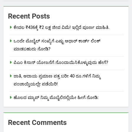
Recent Posts
ಕೇವಲ ₹436ಕ್ಕೆ ₹2 ಲಕ್ಷ ಜೀವ ವಿಮೆ! ಇಲ್ಲಿದೆ ಪೂರ್ಣ ಮಾಹಿತಿ.
ಒಂದೇ ಮೊಬೈಲ್ ಸಂಖ್ಯೆಗೆ ಎಷ್ಟು ಆಧಾರ್ ಕಾರ್ಡ್ ಲಿಂಕ್
ಮಾಡಬಹುದು ನೋಡಿ?
ಪಿಎಂ ಕಿಸಾನ್ ಯೋಜನೆಗೆ ನೊಂದಾಯಿಸಿಕೊಳ್ಳುವುದು ಹೇಗೆ?
ಜಾತಿ, ಆದಾಯ ಪ್ರಮಾಣ ಪತ್ರ ಬರೀ 40 ರೂ.ಗಳಿಗೆ ನಿಮ್ಮ
ಪಂಚಾಯ್ತಿಯಲ್ಲೇ ಪಡೆಯಿರಿ!
ಹೊಲದ ಮ್ಯಾಪ್ ನಿಮ್ಮ ಮೊಬೈಲಿನಲ್ಲಿಯೇ ಹೀಗೆ ನೋಡಿ:
Recent Comments