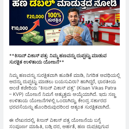
**ಕಿಸಾನ್ ವಿಕಾಸ್ ಪತ್ರ: ನಿಮ್ಮ ಹಣವನ್ನು ದುಪ್ಪಟ್ಟು ಮಾಡುವ
ಸುರಕ್ಷಿತ ಉಳಿತಾಯ ಯೋಜನೆ**
ನಿಮ್ಮ ಹಣವನ್ನು ಸುರಕ್ಷಿತವಾಗಿ ಹೂಡಿಕೆ ಮಾಡಿ, ನಿಗದಿತ ಅವಧಿಯಲ್ಲಿ
ಅದನ್ನು ದುಪ್ಪಟ್ಟು ಮಾಡಲು ಬಯಸುವಿರಾ? ಹಾಗಿದ್ದರೆ, ಭಾರತೀಯ
ಅಂಚೆ ಕಚೇರಿಯ “ಕಿಸಾನ್ ವಿಕಾಸ್ ಪತ್ರ” (Kisan Vikas Patra
– KVP) ಯೋಜನೆ ನಿಮಗೆ ಅತ್ಯುತ್ತಮ ಆಯ್ಕೆಯಾಗಿದೆ. ಇದು ಸಣ್ಣ
ಉಳಿತಾಯ ಯೋಜನೆಗಳಲ್ಲಿ ಒಂದಾಗಿದ್ದು, ಕೇಂದ್ರ ಸರ್ಕಾರದ
ಭರವಸೆಯನ್ನು ಹೊಂದಿರುವುದರಿಂದ ಅತ್ಯಂತ ಸುರಕ್ಷಿತವಾಗಿದೆ.
ಈ ಲೇಖನದಲ್ಲಿ, ಕಿಸಾನ್ ವಿಕಾಸ್ ಪತ್ರ ಯೋಜನೆಯ ಬಗ್ಗೆ
ಸಂಪೂರ್ಣ ಮಾಹಿತಿ, ಬಡ್ಡಿ ದರ, ಅರ್ಹತೆ, ಹಣ ದುಪ್ಪಟ್ಟಾಗುವ