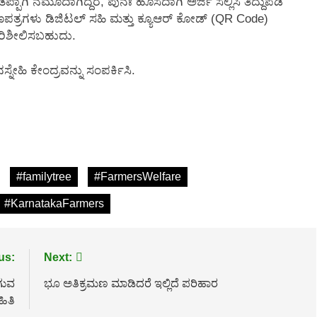
ಾಗಿ ನಮೂದಾಗಿದ್ದರೆ, ಪುನಃ ಹೊಸದಾಗಿ ಅರ್ಜಿ ಸಲ್ಲಿಸಿ ತಿದ್ದುಪಡಿ
ಣಪತ್ರಗಳು ಡಿಜಿಟಲ್ ಸಹಿ ಮತ್ತು ಕ್ಯೂಆರ್ ಕೋಡ್ (QR Code)
ರಿಶೀಲಿಸಬಹುದು.
ನೇಹಿ ಕೇಂದ್ರವನ್ನು ಸಂಪರ್ಕಿಸಿ.
#familytree
#FarmersWelfare
#KarnatakaFarmers
us:
Next:
ಗುವ
ಭೂ ಅತಿಕ್ರಮಣ ಮಾಡಿದರೆ ಇಲ್ಲಿದೆ ಪರಿಹಾರ
ಿತಿ