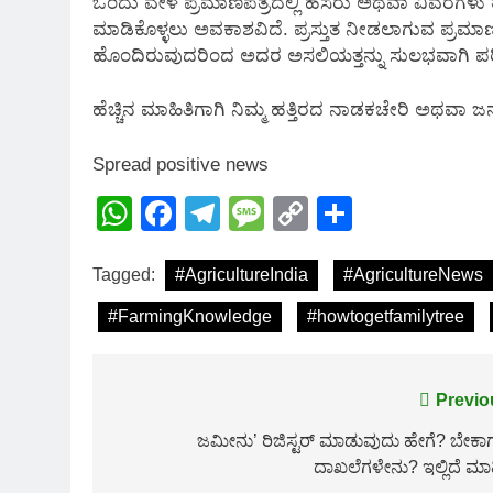
ಒಂದು ವೇಳೆ ಪ್ರಮಾಣಪತ್ರದಲ್ಲಿ ಹೆಸರು ಅಥವಾ ವಿವರಗಳು ತಪ್ಪ
ಮಾಡಿಕೊಳ್ಳಲು ಅವಕಾಶವಿದೆ. ಪ್ರಸ್ತುತ ನೀಡಲಾಗುವ ಪ್ರಮಾ
ಹೊಂದಿರುವುದರಿಂದ ಅದರ ಅಸಲಿಯತ್ತನ್ನು ಸುಲಭವಾಗಿ ಪ
ಹೆಚ್ಚಿನ ಮಾಹಿತಿಗಾಗಿ ನಿಮ್ಮ ಹತ್ತಿರದ ನಾಡಕಚೇರಿ ಅಥವಾ ಜನಸ್
Spread positive news
WhatsApp
Facebook
Telegram
Message
Copy
Share
Link
Tagged:
#AgricultureIndia
#AgricultureNews
#FarmingKnowledge
#howtogetfamilytree
Post
Previo
navigation
ಜಮೀನು’ ರಿಜಿಸ್ಟರ್ ಮಾಡುವುದು ಹೇಗೆ? ಬೇಕಾ
ದಾಖಲೆಗಳೇನು? ಇಲ್ಲಿದೆ ಮಾಹ