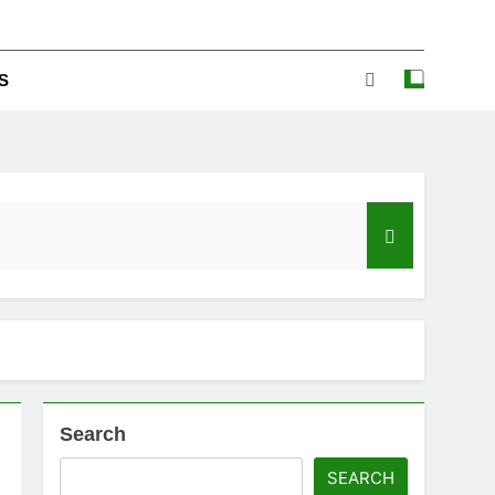
S
Search
ಡ್‌ಗೆ ಎಷ್ಟು ಮೊಬೈಲ್ ನಂಬರ ಲಿಂಕ್ ಇದೆ ಗೊತ್ತಾ!
SEARCH