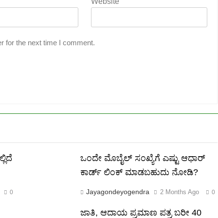
Website
r for the next time I comment.
ಲಿದೆ
ಒಂದೇ ಮೊಬೈಲ್ ಸಂಖ್ಯೆಗೆ ಎಷ್ಟು ಆಧಾರ್
ಕಾರ್ಡ್ ಲಿಂಕ್ ಮಾಡಬಹುದು ನೋಡಿ?
Jayagondeyogendra
2 Months Ago
0
0
ಜಾತಿ, ಆದಾಯ ಪ್ರಮಾಣ ಪತ್ರ ಬರೀ 40