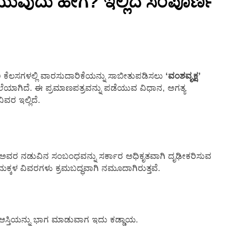
ಯುವುದು ಹೇಗೆ? ಇಲ್ಲಿದೆ ಸಂಪೂರ್ಣ
2 Months Ago
ರಿ ಕೆಲಸಗಳಲ್ಲಿ ವಾರಸುದಾರಿಕೆಯನ್ನು ಸಾಬೀತುಪಡಿಸಲು
‘ವಂಶವೃಕ್ಷ’
ೆಯಾಗಿದೆ. ಈ ಪ್ರಮಾಣಪತ್ರವನ್ನು ಪಡೆಯುವ ವಿಧಾನ, ಅಗತ್ಯ
ವರ ಇಲ್ಲಿದೆ.
 ಅವರ ನಡುವಿನ ಸಂಬಂಧವನ್ನು ಸರ್ಕಾರ ಅಧಿಕೃತವಾಗಿ ದೃಢೀಕರಿಸುವ
 ಮಕ್ಕಳ ವಿವರಗಳು ಕ್ರಮಬದ್ಧವಾಗಿ ನಮೂದಾಗಿರುತ್ತವೆ.
 ಆಸ್ತಿಯನ್ನು ಭಾಗ ಮಾಡುವಾಗ ಇದು ಕಡ್ಡಾಯ.