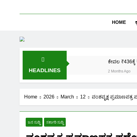
HOME
ಕ
ಕೇವಲ ₹436ಕ್ಕೆ 
HEADLINES
2 Months Ago
ಒಂದೇ ಮೊಬೈಲ್ 
2 Months Ago
ಪಿಎಂ ಕಿಸಾನ್ 
Home
2026
March
12
ವಂಶವೃಕ್ಷ ಪ್ರಮಾಣಪತ್ರ 
2 Months Ago
ಜಾತಿ, ಆದಾಯ ಪ್
2 Months Ago
ಜನ ಸುದ್ದಿ
ಸರ್ಕಾರಿ ಸುದ್ದಿ
ಹೊಲದ ಮ್ಯಾಪ್ 