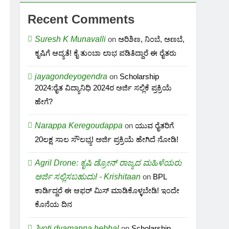
Recent Comments
Suresh K Munavalli
on
ಅರಿಶಿಣ, ನಿಂಬೆ, ಅಣಬೆ,
ಕೃಷಿಗೆ ಆದ್ಯತೆ! ಕೈ ತುಂಬಾ ಲಾಭ ಪಡಿತಿದ್ದಾರೆ ಈ ರೈತರು
jayagondeyogendra
on
Scholarship
2024:ರೈತ ವಿದ್ಯಾನಿಧಿ 2024ರ ಅರ್ಜಿ ಸಲ್ಲಿಕೆ ಪ್ರಕ್ರಿಯೆ
ಹೇಗೆ?
Narappa Keregoudappa
on
ಯುವ ರೈತರಿಗೆ
20ಲಕ್ಷ ಸಾಲ ಸೌಲಭ್ಯ! ಅರ್ಜಿ ಪ್ರಕ್ರಿಯೆ ಹೇಗಿದೆ ನೋಡಿ!
Agril Drone: ಕೃಷಿ ಡ್ರೋನ್ ರಾಜ್ಯದ ಮಹಿಳೆಯರು
ಅರ್ಜಿ ಸಲ್ಲಿಸಬಹುದು! - Krishitaan
on
BPL
ಕಾರ್ಡಿದ್ದರೆ ಈ ಆಫರ್ ಮಿಸ್ ಮಾಡಿಕೊಳ್ಳಬೇಡಿ! ಇಂದೇ
ಕೊನೆಯ ದಿನ
Jyoti dyamanna hebbal
on
Scholarship