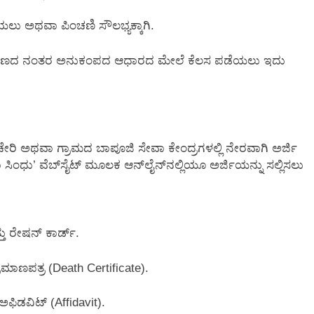
ಲು ಅಥವಾ ಪಿಂಚಣಿ ಸೌಲಭ್ಯಕ್ಕಾಗಿ.
ಮರಣದ ನಂತರ ಅನುಕಂಪದ ಆಧಾರದ ಮೇಲೆ ಕೆಲಸ ಪಡೆಯಲು ಇದು
ಕಚೇರಿ ಅಥವಾ ಗ್ರಾಮದ ಬಾಪೂಜಿ ಸೇವಾ ಕೇಂದ್ರಗಳಲ್ಲಿ ನೇರವಾಗಿ ಅರ್ಜಿ
ಸಿಂಧು’ ವೆಬ್‌ಸೈಟ್ ಮೂಲಕ ಆನ್‌ಲೈನ್‌ನಲ್ಲಿಯೂ ಅರ್ಜಿಯನ್ನು ಸಲ್ಲಿಸಲು
ು ರೇಷನ್ ಕಾರ್ಡ್.
ಣಪತ್ರ (Death Certificate).
ಿಡವಿಟ್ (Affidavit).