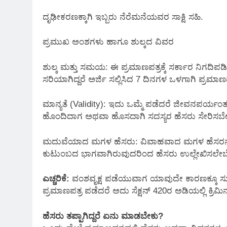
ದೃಢೀಕರಣಕ್ಕಾಗಿ ಇಬ್ಬರು ನೆರೆಮನೆಯವರ ಸಾಕ್ಷಿ ಸಹಿ.
ಪ್ರಮುಖ ಅಂಶಗಳು ಹಾಗೂ ಶುಲ್ಕದ ವಿವರ
ಶುಲ್ಕ ಮತ್ತು ಸಮಯ: ಈ ಪ್ರಮಾಣಪತ್ರಕ್ಕೆ ಸರ್ಕಾರ ನಿಗದಿಪ
ಸರಿಯಾಗಿದ್ದರೆ ಅರ್ಜಿ ಸಲ್ಲಿಸಿದ 7 ದಿನಗಳ ಒಳಗಾಗಿ ಪ್ರಮಾಣ
ಮಾನ್ಯತೆ (Validity): ಇದು ಒಮ್ಮೆ ಪಡೆದರೆ ಜೀವನಪರ್ಯ
ಹೊಂದಿದಾಗ ಅಥವಾ ಹೊಸದಾಗಿ ಸದಸ್ಯರ ಹೆಸರು ಸೇರಿಸಬೇಕಾ
ಮದುವೆಯಾದ ಮಗಳ ಹೆಸರು: ವಿವಾಹವಾದ ಮಗಳ ಹೆಸರನ್ನು ವ
ಕುಟುಂಬದ ಭಾಗವಾಗಿರುವುದರಿಂದ ಹೆಸರು ಉಲ್ಲೇಖಿಸಲೇಬ
ಎಚ್ಚರಿಕೆ:
ವಂಶವೃಕ್ಷ ಪಡೆಯುವಾಗ ಯಾವುದೇ ಕಾರಣಕ್ಕೂ ಸುಳ್
ಪ್ರಮಾಣಪತ್ರ ಪಡೆದರೆ ಅದು ಸೆಕ್ಷನ್ 420ರ ಅಡಿಯಲ್ಲಿ ಕ್ರಿ
ಹೆಸರು ತಪ್ಪಾಗಿದ್ದರೆ ಏನು ಮಾಡಬೇಕು?