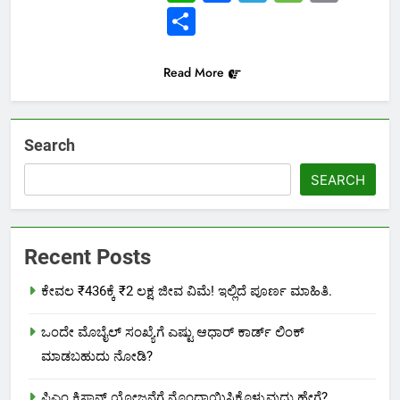
Link
Share
Read More
Search
SEARCH
Recent Posts
ಕೇವಲ ₹436ಕ್ಕೆ ₹2 ಲಕ್ಷ ಜೀವ ವಿಮೆ! ಇಲ್ಲಿದೆ ಪೂರ್ಣ ಮಾಹಿತಿ.
ಒಂದೇ ಮೊಬೈಲ್ ಸಂಖ್ಯೆಗೆ ಎಷ್ಟು ಆಧಾರ್ ಕಾರ್ಡ್ ಲಿಂಕ್
ಮಾಡಬಹುದು ನೋಡಿ?
ಪಿಎಂ ಕಿಸಾನ್ ಯೋಜನೆಗೆ ನೊಂದಾಯಿಸಿಕೊಳ್ಳುವುದು ಹೇಗೆ?