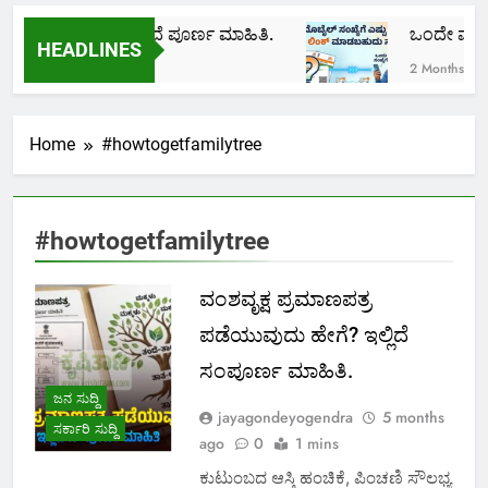
 ಲಕ್ಷ ಜೀವ ವಿಮೆ! ಇಲ್ಲಿದೆ ಪೂರ್ಣ ಮಾಹಿತಿ.
ಒಂದೇ ಮೊಬೈಲ್
HEADLINES
2 Months Ago
Home
#howtogetfamilytree
#howtogetfamilytree
ವಂಶವೃಕ್ಷ ಪ್ರಮಾಣಪತ್ರ
ಪಡೆಯುವುದು ಹೇಗೆ? ಇಲ್ಲಿದೆ
ಸಂಪೂರ್ಣ ಮಾಹಿತಿ.
ಜನ ಸುದ್ದಿ
jayagondeyogendra
5 months
ಸರ್ಕಾರಿ ಸುದ್ದಿ
ago
0
1 mins
ಕುಟುಂಬದ ಆಸ್ತಿ ಹಂಚಿಕೆ, ಪಿಂಚಣಿ ಸೌಲಭ್ಯ