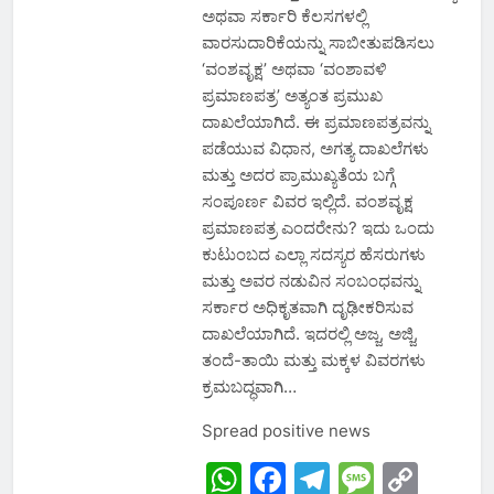
ಅಥವಾ ಸರ್ಕಾರಿ ಕೆಲಸಗಳಲ್ಲಿ
ವಾರಸುದಾರಿಕೆಯನ್ನು ಸಾಬೀತುಪಡಿಸಲು
‘ವಂಶವೃಕ್ಷ’ ಅಥವಾ ‘ವಂಶಾವಳಿ
ಪ್ರಮಾಣಪತ್ರ’ ಅತ್ಯಂತ ಪ್ರಮುಖ
ದಾಖಲೆಯಾಗಿದೆ. ಈ ಪ್ರಮಾಣಪತ್ರವನ್ನು
ಪಡೆಯುವ ವಿಧಾನ, ಅಗತ್ಯ ದಾಖಲೆಗಳು
ಮತ್ತು ಅದರ ಪ್ರಾಮುಖ್ಯತೆಯ ಬಗ್ಗೆ
ಸಂಪೂರ್ಣ ವಿವರ ಇಲ್ಲಿದೆ. ವಂಶವೃಕ್ಷ
ಪ್ರಮಾಣಪತ್ರ ಎಂದರೇನು? ಇದು ಒಂದು
ಕುಟುಂಬದ ಎಲ್ಲಾ ಸದಸ್ಯರ ಹೆಸರುಗಳು
ಮತ್ತು ಅವರ ನಡುವಿನ ಸಂಬಂಧವನ್ನು
ಸರ್ಕಾರ ಅಧಿಕೃತವಾಗಿ ದೃಢೀಕರಿಸುವ
ದಾಖಲೆಯಾಗಿದೆ. ಇದರಲ್ಲಿ ಅಜ್ಜ, ಅಜ್ಜಿ,
ತಂದೆ-ತಾಯಿ ಮತ್ತು ಮಕ್ಕಳ ವಿವರಗಳು
ಕ್ರಮಬದ್ಧವಾಗಿ…
Spread positive news
WhatsApp
Facebook
Telegram
Messa
Cop