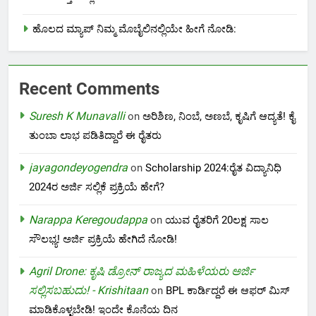
ಹೊಲದ ಮ್ಯಾಪ್ ನಿಮ್ಮ ಮೊಬೈಲಿನಲ್ಲಿಯೇ ಹೀಗೆ ನೋಡಿ:
Recent Comments
Suresh K Munavalli
on
ಅರಿಶಿಣ, ನಿಂಬೆ, ಅಣಬೆ, ಕೃಷಿಗೆ ಆದ್ಯತೆ! ಕೈ
ತುಂಬಾ ಲಾಭ ಪಡಿತಿದ್ದಾರೆ ಈ ರೈತರು
jayagondeyogendra
on
Scholarship 2024:ರೈತ ವಿದ್ಯಾನಿಧಿ
2024ರ ಅರ್ಜಿ ಸಲ್ಲಿಕೆ ಪ್ರಕ್ರಿಯೆ ಹೇಗೆ?
Narappa Keregoudappa
on
ಯುವ ರೈತರಿಗೆ 20ಲಕ್ಷ ಸಾಲ
ಸೌಲಭ್ಯ! ಅರ್ಜಿ ಪ್ರಕ್ರಿಯೆ ಹೇಗಿದೆ ನೋಡಿ!
Agril Drone: ಕೃಷಿ ಡ್ರೋನ್ ರಾಜ್ಯದ ಮಹಿಳೆಯರು ಅರ್ಜಿ
ಸಲ್ಲಿಸಬಹುದು! - Krishitaan
on
BPL ಕಾರ್ಡಿದ್ದರೆ ಈ ಆಫರ್ ಮಿಸ್
ಮಾಡಿಕೊಳ್ಳಬೇಡಿ! ಇಂದೇ ಕೊನೆಯ ದಿನ