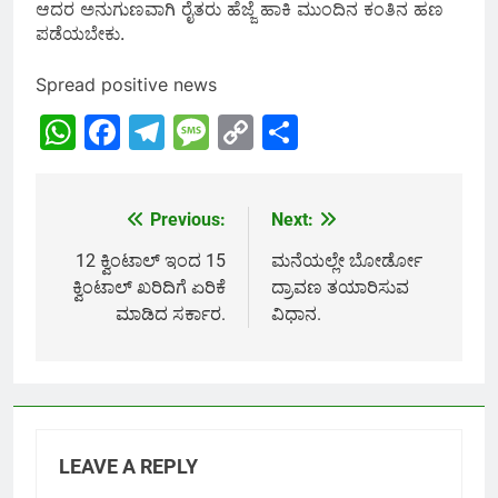
ಆದರ ಅನುಗುಣವಾಗಿ ರೈತರು ಹೆಜ್ಜೆ ಹಾಕಿ ಮುಂದಿನ ಕಂತಿನ ಹಣ
ಪಡೆಯಬೇಕು.
Spread positive news
WhatsApp
Facebook
Telegram
Message
Copy
Share
Link
Previous:
Next:
Post
navigation
12 ಕ್ವಿಂಟಾಲ್ ಇಂದ 15
ಮನೆಯಲ್ಲೇ ಬೋರ್ಡೋ
ಕ್ವಿಂಟಾಲ್ ಖರಿದಿಗೆ ಏರಿಕೆ
ದ್ರಾವಣ ತಯಾರಿಸುವ
ಮಾಡಿದ ಸರ್ಕಾರ.
ವಿಧಾನ.
LEAVE A REPLY