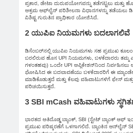
ಪ್ರಕಾರ, ಡೇಟಾ ದುರುಪಯೋಗವನ್ನು ತಡೆಗಟ್ಟಲು ಮತ್ತು 
ಅಕ್ರಮ ಆಫ್‌ಲೈನ್ ಪರಿಶೀಲನಾ ವಿಧಾನಗಳನ್ನು ತಡೆಯಲು 
ವಿಶಿಷ್ಟ ಗುರುತಿನ ಪ್ರಾಧಿಕಾರ ಯೋಜಿಸಿದೆ.
2 ಯುಪಿಐ ನಿಯಮಗಳು ಬದಲಾಗಲಿವೆ
ಡಿಸೆಂಬರ್‌ನಲ್ಲಿ ಯುಪಿಐ ನಿಯಮಗಳು ಸಹ ಪ್ರಮುಖ ಕೂಲಂಕುಷ
ಬರಲಿರುವ ಹೊಸ UPI ನಿಯಮಗಳು, ಬಳಕೆದಾರರು ತಮ್ಮ ಎಲ್
ಗಳಂತಹವು) ಒಂದೇ UPI ಅಪ್ಲಿಕೇಶನ್‌ನಿಂದ ನಿರ್ವಹಿಸಲು
ಘೋಷಿಸಿದ ಈ ಬದಲಾವಣೆಯು ಬಳಕೆದಾರರಿಗೆ ಈ ಮ್ಯಾಂಡೇಟ್‌ಗ
ಮಾಡಿಕೊಡುತ್ತದೆ ಮತ್ತು ಕೆಲವು ವಹಿವಾಟುಗಳಿಗೆ ಫೇಸ್ ಮತ
ಪರಿಚಯಿಸುತ್ತದೆ.
3 SBI mCash ವಹಿವಾಟುಗಳು ಸ್ಥಗಿತಗೊ
ಭಾರತದ ಅತಿದೊಡ್ಡ ಬ್ಯಾಂಕ್, SBI (ಸ್ಟೇಟ್ ಬ್ಯಾಂಕ್ ಆಫ್ ಇ
ಪ್ರಮುಖ ಪರಿಷ್ಕರಣೆಗೆ ಒಳಗಾಗಲಿದೆ. ಬ್ಯಾಂಕಿನ ಆನ್‌ಲೈನ್ S