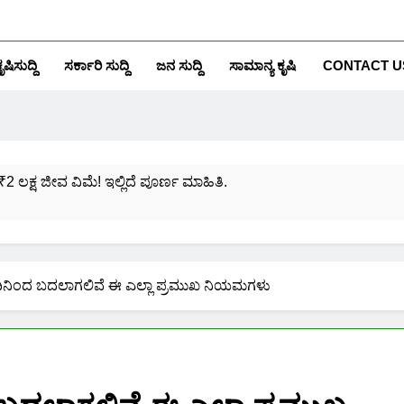
ೃಷಿಸುದ್ದಿ
ಸರ್ಕಾರಿ ಸುದ್ದಿ
ಜನ ಸುದ್ದಿ
ಸಾಮಾನ್ಯ ಕೃಷಿ
CONTACT U
₹2 ಲಕ್ಷ ಜೀವ ವಿಮೆ! ಇಲ್ಲಿದೆ ಪೂರ್ಣ ಮಾಹಿತಿ.
ಸಂಖ್ಯೆಗೆ ಎಷ್ಟು ಆಧಾರ್ ಕಾರ್ಡ್ ಲಿಂಕ್ ಮಾಡಬಹುದು ನೋಡಿ?
ಯೋಜನೆಗೆ ನೊಂದಾಯಿಸಿಕೊಳ್ಳುವುದು ಹೇಗೆ?
ದಿನಿಂದ ಬದಲಾಗಲಿವೆ ಈ ಎಲ್ಲಾ ಪ್ರಮುಖ ನಿಯಮಗಳು
ರಮಾಣ ಪತ್ರ ಬರೀ 40 ರೂ.ಗಳಿಗೆ ನಿಮ್ಮ ಪಂಚಾಯ್ತಿಯಲ್ಲೇ ಪಡೆಯಿರಿ!
ನಿಮ್ಮ ಮೊಬೈಲಿನಲ್ಲಿಯೇ ಹೀಗೆ ನೋಡಿ:
ನಿಮ್ಮ ಆಧಾರ್ ಕಾರ್