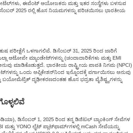
ಹೋಟೆಲ್‌ಗಳು, ಈವೆಂಟ್ ಆಯೋಜಕರು ಮತ್ತು ಇತರ ಸಂಸ್ಥೆಗಳು ಬಳಸುವ
ಡಿಸೆಂಬರ್ 2025 ರಲ್ಲಿ ಹೊಸ ನಿಯಮಗಳನ್ನು ಪರಿಚಯಿಸಲು ಭಾರತೀಯ
 ಪರೀಕ್ಷೆಗೆ ಒಳಗಾಗಲಿವೆ. ಡಿಸೆಂಬರ್ 31, 2025 ರಿಂದ ಜಾರಿಗೆ
ಲಾ ಆಟೋಪೇ ಮ್ಯಾಂಡೇಟ್‌ಗಳನ್ನು (ಚಂದಾದಾರಿಕೆಗಳು ಮತ್ತು EMI
 ಅನುವು ಮಾಡಿಕೊಡುತ್ತದೆ. ಭಾರತೀಯ ರಾಷ್ಟ್ರೀಯ ಪಾವತಿ ನಿಗಮ (NPCI)
ಳನ್ನು ಒಂದು ಅಪ್ಲಿಕೇಶನ್‌ನಿಂದ ಇನ್ನೊಂದಕ್ಕೆ ವರ್ಗಾಯಿಸಲು ಅನುವು
್ತು ಬಯೋಮೆಟ್ರಿಕ್ ದೃಢೀಕರಣದಂತಹ ಹೊಸ ಭದ್ರತಾ ವೈಶಿಷ್ಟ್ಯಗಳನ್ನು
ಳ್ಳಲಿವೆ
ಂಡಿಯಾ), ಡಿಸೆಂಬರ್ 1, 2025 ರಿಂದ ತನ್ನ ಡಿಜಿಟಲ್ ಬ್ಯಾಂಕಿಂಗ್ ಸೇವೆಗಳ
BI ಮತ್ತು YONO ಲೈಟ್ ಪ್ಲಾಟ್‌ಫಾರ್ಮ್‌ಗಳಲ್ಲಿ mCash ಸೇವೆಯನ್ನು