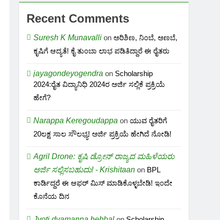
Recent Comments
Suresh K Munavalli
on
ಅರಿಶಿಣ, ನಿಂಬೆ, ಅಣಬೆ,
ಕೃಷಿಗೆ ಆದ್ಯತೆ! ಕೈ ತುಂಬಾ ಲಾಭ ಪಡಿತಿದ್ದಾರೆ ಈ ರೈತರು
jayagondeyogendra
on
Scholarship
2024:ರೈತ ವಿದ್ಯಾನಿಧಿ 2024ರ ಅರ್ಜಿ ಸಲ್ಲಿಕೆ ಪ್ರಕ್ರಿಯೆ
ಹೇಗೆ?
Narappa Keregoudappa
on
ಯುವ ರೈತರಿಗೆ
20ಲಕ್ಷ ಸಾಲ ಸೌಲಭ್ಯ! ಅರ್ಜಿ ಪ್ರಕ್ರಿಯೆ ಹೇಗಿದೆ ನೋಡಿ!
Agril Drone: ಕೃಷಿ ಡ್ರೋನ್ ರಾಜ್ಯದ ಮಹಿಳೆಯರು
ಅರ್ಜಿ ಸಲ್ಲಿಸಬಹುದು! - Krishitaan
on
BPL
ಕಾರ್ಡಿದ್ದರೆ ಈ ಆಫರ್ ಮಿಸ್ ಮಾಡಿಕೊಳ್ಳಬೇಡಿ! ಇಂದೇ
ಕೊನೆಯ ದಿನ
Jyoti dyamanna hebbal
on
Scholarship