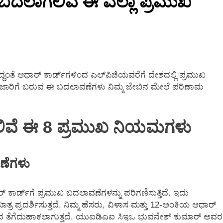
 ಬದಲಾಗಲಿವೆ ಈ ಎಲ್ಲಾ ಪ್ರಮುಖ
2 Months Ago
ದಂತೆ ಆಧಾರ್ ಕಾರ್ಡ್‌ಗಳಿಂದ ಎಲ್‌ಪಿಜಿಯವರೆಗೆ ದೇಶದಲ್ಲಿ ಪ್ರಮುಖ
ದ ಜಾರಿಗೆ ಬರುವ ಈ ಬದಲಾವಣೆಗಳು ನಿಮ್ಮ ಜೇಬಿನ ಮೇಲೆ ಪರಿಣಾಮ
ಲಿವೆ ಈ 8 ಪ್ರಮುಖ ನಿಯಮಗಳು
ವಣೆಗಳು
ಕಾರ್ಡ್‌ಗೆ ಪ್ರಮುಖ ಬದಲಾವಣೆಗಳನ್ನು ಪರಿಗಣಿಸುತ್ತಿದೆ. ಇದು
 ಪ್ರದರ್ಶಿಸುತ್ತದೆ. ನಿಮ್ಮ ಹೆಸರು, ವಿಳಾಸ ಮತ್ತು 12-ಅಂಕಿಯ ಆಧಾರ್
ನಿಂದ ತೆಗೆದುಹಾಕಲಾಗುತ್ತದೆ. ಯುಐಡಿಎಐ ಸಿಇಒ ಭುವನೇಶ್ ಕುಮಾರ್ ಅವರ