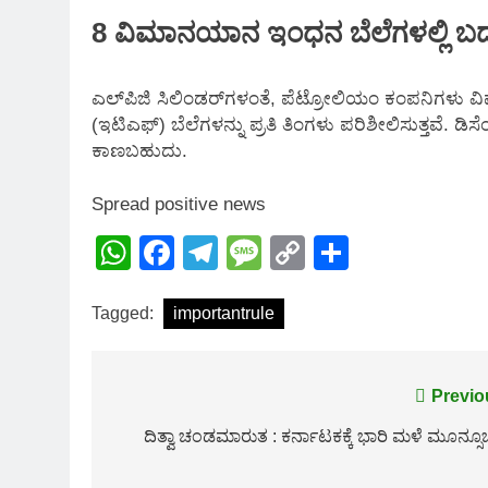
8 ವಿಮಾನಯಾನ ಇಂಧನ ಬೆಲೆಗಳಲ್ಲಿ ಬ
ಎಲ್‌ಪಿಜಿ ಸಿಲಿಂಡರ್‌ಗಳಂತೆ, ಪೆಟ್ರೋಲಿಯಂ ಕಂಪನಿಗ
(ಇಟಿಎಫ್) ಬೆಲೆಗಳನ್ನು ಪ್ರತಿ ತಿಂಗಳು ಪರಿಶೀಲಿಸುತ್ತವೆ
ಕಾಣಬಹುದು.
Spread positive news
WhatsApp
Facebook
Telegram
Message
Copy
Share
Link
Tagged:
importantrule
Post
Previo
navigation
ದಿತ್ವಾ ಚಂಡಮಾರುತ : ಕರ್ನಾಟಕಕ್ಕೆ ಭಾರಿ ಮಳೆ ಮೂನ್ಸೂಚ