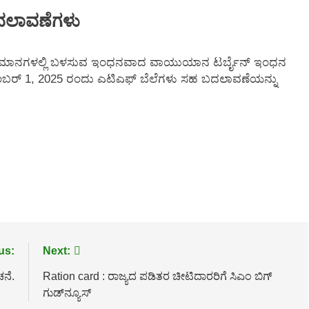
ದಲಾವಣೆಗಳು
ಳು ವಿಮಾನಗಳಲ್ಲಿ ಬಳಸುವ ಇಂಧನವಾದ ವಾಯುಯಾನ ಟರ್ಬೈನ್ ಇಂಧನ
. ಡಿಸೆಂಬರ್ 1, 2025 ರಂದು ಎಟಿಎಫ್ ಬೆಲೆಗಳು ಸಹ ಬದಲಾವಣೆಯನ್ನು
us:
Next:
ನೆ.
Ration card : ರಾಜ್ಯದ ಪಡಿತರ ಚೀಟಿದಾರರಿಗೆ ಸಿಎಂ ಬಿಗ್‌
ಗುಡ್‌ನ್ಯೂಸ್‌