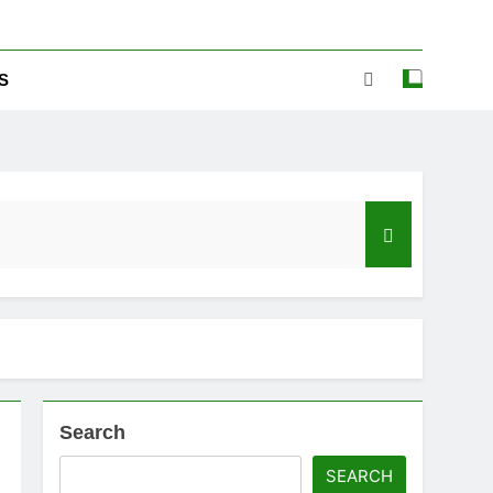
S
Search
ಡ್‌ಗೆ ಎಷ್ಟು ಮೊಬೈಲ್ ನಂಬರ ಲಿಂಕ್ ಇದೆ ಗೊತ್ತಾ!
SEARCH