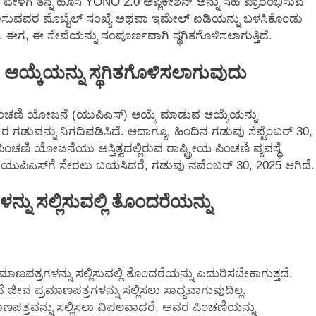
 ವೇಳೆಗೆ ತನ್ನ ಹೊಸ YONO 2.0 ಅಪ್ಲಿಕೇಶನ್ ಅನ್ನು ಸಹ ಪ್ರಾರಂಭಿಸುವ
ೀಕರಿಸುವವರ ಮೊಬೈಲ್ ಸಂಖ್ಯೆ ಅಥವಾ ಇಮೇಲ್ ಐಡಿಯನ್ನು ಬಳಸಿಕೊಂಡು
ಗ, ಈ ಸೇವೆಯನ್ನು ಸಂಪೂರ್ಣವಾಗಿ ಸ್ಥಗಿತಗೊಳಿಸಲಾಗುತ್ತಿದೆ.
ಯ್ಕೆಯನ್ನು ಸ್ಥಗಿತಗೊಳಿಸಲಾಗುವುದು
ತ ಪಿಂಚಣಿ ಯೋಜನೆ (ಯುಪಿಎಸ್) ಆಯ್ಕೆ ಮಾಡುವ ಆಯ್ಕೆಯನ್ನು
 ಗಡುವನ್ನು ನಿಗದಿಪಡಿಸಿದೆ. ಆದಾಗ್ಯೂ, ಹಿಂದಿನ ಗಡುವು ಸೆಪ್ಟೆಂಬರ್ 30,
ಿಂಚಣಿ ಯೋಜನೆಯು ಅಸ್ತಿತ್ವದಲ್ಲಿರುವ ರಾಷ್ಟ್ರೀಯ ಪಿಂಚಣಿ ವ್ಯವಸ್ಥೆ
ಿ ಯುಪಿಎಸ್‌ಗೆ ಸೇರಲು ಬಯಸಿದರೆ, ಗಡುವು ನವೆಂಬರ್ 30, 2025 ಆಗಿದೆ.
ನು ಸಲ್ಲಿಸುವಲ್ಲಿ ತೊಂದರೆಯನ್ನು
ಪತ್ರಗಳನ್ನು ಸಲ್ಲಿಸುವಲ್ಲಿ ತೊಂದರೆಯನ್ನು ಎದುರಿಸಬೇಕಾಗುತ್ತದೆ.
ಜೀವ ಪ್ರಮಾಣಪತ್ರಗಳನ್ನು ಸಲ್ಲಿಸಲು ಸಾಧ್ಯವಾಗುವುದಿಲ್ಲ.
ಣಪತ್ರವನ್ನು ಸಲ್ಲಿಸಲು ವಿಫಲವಾದರೆ, ಅವರ ಪಿಂಚಣಿಯನ್ನು