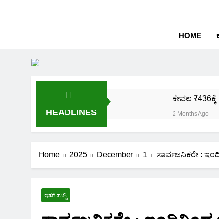
HOME
ಕ
ಕೇವಲ ₹436ಕ್ಕೆ 
HEADLINES
2 Months Ago
ಒಂದೇ ಮೊಬೈಲ್ 
2 Months Ago
ಪಿಎಂ ಕಿಸಾನ್ 
Home
2025
December
1
ಸಾರ್ವಜನಿಕರೇ : ಇಂ
2 Months Ago
ಜಾತಿ, ಆದಾಯ ಪ್
2 Months Ago
ಇತರೆ ಸುದ್ದಿ
ಹೊಲದ ಮ್ಯಾಪ್ 