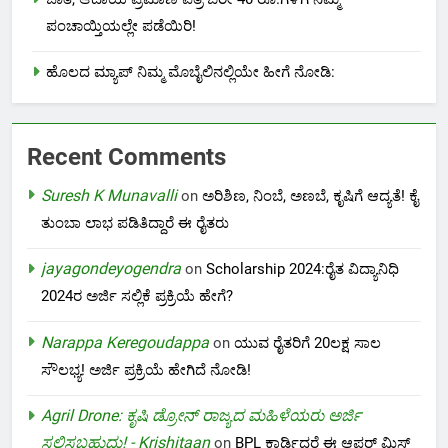
ಪಂಚಾಯ್ತಿಯಲ್ಲೇ ಪಡೆಯಿರಿ!
ಹೊಲದ ಮ್ಯಾಪ್ ನಿಮ್ಮ ಮೊಬೈಲಿನಲ್ಲಿಯೇ ಹೀಗೆ ನೋಡಿ:
Recent Comments
Suresh K Munavalli
on
ಅರಿಶಿಣ, ನಿಂಬೆ, ಅಣಬೆ, ಕೃಷಿಗೆ ಆದ್ಯತೆ! ಕೈ
ತುಂಬಾ ಲಾಭ ಪಡಿತಿದ್ದಾರೆ ಈ ರೈತರು
jayagondeyogendra
on
Scholarship 2024:ರೈತ ವಿದ್ಯಾನಿಧಿ
2024ರ ಅರ್ಜಿ ಸಲ್ಲಿಕೆ ಪ್ರಕ್ರಿಯೆ ಹೇಗೆ?
Narappa Keregoudappa
on
ಯುವ ರೈತರಿಗೆ 20ಲಕ್ಷ ಸಾಲ
ಸೌಲಭ್ಯ! ಅರ್ಜಿ ಪ್ರಕ್ರಿಯೆ ಹೇಗಿದೆ ನೋಡಿ!
Agril Drone: ಕೃಷಿ ಡ್ರೋನ್ ರಾಜ್ಯದ ಮಹಿಳೆಯರು ಅರ್ಜಿ
ಸಲ್ಲಿಸಬಹುದು! - Krishitaan
on
BPL ಕಾರ್ಡಿದ್ದರೆ ಈ ಆಫರ್ ಮಿಸ್