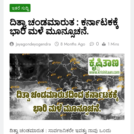
ಇತರೆ ಸುದ್ದಿ
ದಿತ್ವಾ ಚಂಡಮಾರುತ : ಕರ್ನಾಟಕಕ್ಕೆ
ಭಾರಿ ಮಳೆ ಮೂನ್ಸೂಚನೆ.
0
Jayagondeyogendra
8 Months Ago
1 Mins
ದಿತ್ವಾ ಚಂಡಮಾರುತ : ಸಾರ್ವಜನಿಕರೇ ಇವತ್ತು ನಾವು ಒಂದು