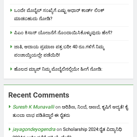
ಒಂದೇ ಮೊಬೈಲ್ ಸಂಖ್ಯೆಗೆ ಎಷ್ಟು ಆಧಾರ್ ಕಾರ್ಡ್ ಲಿಂಕ್
ಮಾಡಬಹುದು ನೋಡಿ?
ಪಿಎಂ ಕಿಸಾನ್ ಯೋಜನೆಗೆ ನೊಂದಾಯಿಸಿಕೊಳ್ಳುವುದು ಹೇಗೆ?
ಜಾತಿ, ಆದಾಯ ಪ್ರಮಾಣ ಪತ್ರ ಬರೀ 40 ರೂ.ಗಳಿಗೆ ನಿಮ್ಮ
ಪಂಚಾಯ್ತಿಯಲ್ಲೇ ಪಡೆಯಿರಿ!
ಹೊಲದ ಮ್ಯಾಪ್ ನಿಮ್ಮ ಮೊಬೈಲಿನಲ್ಲಿಯೇ ಹೀಗೆ ನೋಡಿ:
Recent Comments
Suresh K Munavalli
on
ಅರಿಶಿಣ, ನಿಂಬೆ, ಅಣಬೆ, ಕೃಷಿಗೆ ಆದ್ಯತೆ! ಕೈ
ತುಂಬಾ ಲಾಭ ಪಡಿತಿದ್ದಾರೆ ಈ ರೈತರು
jayagondeyogendra
on
Scholarship 2024:ರೈತ ವಿದ್ಯಾನಿಧಿ