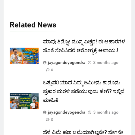
Related News
ಮಾವು ತಿನ್ನೋ ಮುನ್ನ ಎಚ್ಚರ! ಈ ಆಹಾರಗಳ
ಜೊತೆ ಸೇವಿಸಿದರೆ ಆರೋಗ್ಯಕ್ಕೆ ಅಪಾಯ.!
jayagondeyogendra
3 months ago
0
ಒತ್ತುವರಿಯಾದ ನಿಮ್ಮ ಜಮೀನು ಕಾನೂನು
ಪ್ರಕಾರ ಮರಳಿ ಪಡೆಯುವುದು ಹೇಗೆ? ಇಲ್ಲಿದೆ
ಮಾಹಿತಿ
jayagondeyogendra
3 months ago
0
ಬೆಳೆ ವಿಮೆ ಹಣ ಜಮೆಯಾಗಿಲ್ಲವೇ? ಬೇಗನೇ