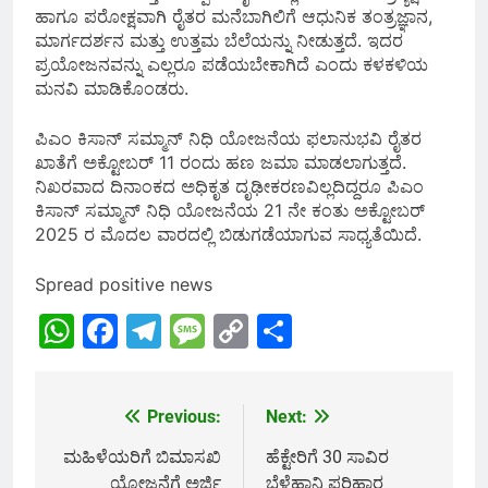
ಹಾಗೂ ಪರೋಕ್ಷವಾಗಿ ರೈತರ ಮನೆಬಾಗಿಲಿಗೆ ಆಧುನಿಕ ತಂತ್ರಜ್ಞಾನ,
ಮಾರ್ಗದರ್ಶನ ಮತ್ತು ಉತ್ತಮ ಬೆಲೆಯನ್ನು ನೀಡುತ್ತದೆ. ಇದರ
ಪ್ರಯೋಜನವನ್ನು ಎಲ್ಲರೂ ಪಡೆಯಬೇಕಾಗಿದೆ ಎಂದು ಕಳಕಳಿಯ
ಮನವಿ ಮಾಡಿಕೊಂಡರು.
ಪಿಎಂ ಕಿಸಾನ್ ಸಮ್ಮಾನ್ ನಿಧಿ ಯೋಜನೆಯ ಫಲಾನುಭವಿ ರೈತರ
ಖಾತೆಗೆ ಅಕ್ಟೋಬರ್ 11 ರಂದು ಹಣ ಜಮಾ ಮಾಡಲಾಗುತ್ತದೆ.
ನಿಖರವಾದ ದಿನಾಂಕದ ಅಧಿಕೃತ ದೃಢೀಕರಣವಿಲ್ಲದಿದ್ದರೂ ಪಿಎಂ
ಕಿಸಾನ್ ಸಮ್ಮಾನ್ ನಿಧಿ ಯೋಜನೆಯ 21 ನೇ ಕಂತು ಅಕ್ಟೋಬರ್
2025 ರ ಮೊದಲ ವಾರದಲ್ಲಿ ಬಿಡುಗಡೆಯಾಗುವ ಸಾಧ್ಯತೆಯಿದೆ.
Spread positive news
WhatsApp
Facebook
Telegram
Message
Copy
Share
Link
Previous:
Next:
Post
navigation
ಮಹಿಳೆಯರಿಗೆ ಬಿಮಾಸಖಿ
ಹೆಕ್ಟೇರಿಗೆ 30 ಸಾವಿರ
ಯೋಜನೆಗೆ ಅರ್ಜಿ
ಬೆಳೆಹಾನಿ ಪರಿಹಾರ