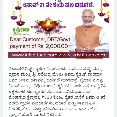
ದೀಪಾವಳಿ ಗಿಫ್ಟ್ : ರೈತರೇ ನಿಮಗೊಂದು ಸಂತಸದ ಸುದ್ದಿ. ಮಾನ್ಯ
ಪ್ರಧಾನ ಮಂತ್ರಿ ಶ್ರೀ ನರೇಂದ್ರ ಮೋದಿ ಅವರು ರೈತರಿಗೆ ನೇರವಾಗಿ
ಪಿಎಂ ಕಿಸಾನ್ ಹಣವನ್ನು ಬಿಡುಗಡೆ ಮಾಡಿದ್ದಾರೆ. ಪ್ರಧಾನ ಮಂತ್ರಿ
ಕಿಸಾನ್‌ ಸಮ್ಮಾನ ನಿಧಿ ಯೋಜನೆ ಪೈಕಿ ಕಳೆದ ಏಳು ವರ್ಷಗಳಲ್ಲಿ ₹4
ಲಕ್ಷ ಕೋಟಿ ಹಣ ರೈತರಿಗೆ ಸಂದಾಯವಾಗಿದೆ. ಧಾರವಾಡ
ಲೋಕಸಭಾ ಕ್ಷೇತ್ರದಲ್ಲಿ ₹538 ಕೋಟಿ ರೈತರ ಖಾತೆಗೆ ಜಮಾ ಆಗಿದೆ
ಎಂದು ಗ್ರಾಹಕ ವ್ಯವಹಾರಗಳು, ಆಹಾರ ಮತ್ತು ಸಾರ್ವಜನಿಕ
ವಿತರಣೆ, ಹೊಸ ಮತ್ತು ನವೀಕರಿಸಬಹುದಾದ ಇಂಧನ ಸಚಿವ
ಪ್ರಲ್ಹಾದ್ ಜೋಶಿ ಮಾಹಿತಿ ನೀಡಿದರು.