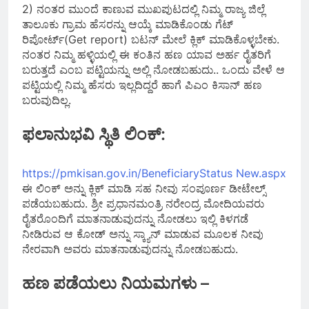
2) ನಂತರ ಮುಂದೆ ಕಾಣುವ ಮುಖಪುಟದಲ್ಲಿ ನಿಮ್ಮ ರಾಜ್ಯ ಜಿಲ್ಲೆ
ತಾಲೂಕು ಗ್ರಾಮ ಹೆಸರನ್ನು ಆಯ್ಕೆ ಮಾಡಿಕೊಂಡು ಗೆಟ್
ರಿಪೋರ್ಟ್(Get report) ಬಟನ್ ಮೇಲೆ ಕ್ಲಿಕ್ ಮಾಡಿಕೊಳ್ಳಬೇಕು.
ನಂತರ ನಿಮ್ಮ ಹಳ್ಳಿಯಲ್ಲಿ ಈ ಕಂತಿನ ಹಣ ಯಾವ ಅರ್ಹ ರೈತರಿಗೆ
ಬರುತ್ತದೆ ಎಂಬ ಪಟ್ಟಿಯನ್ನು ಅಲ್ಲಿ ನೋಡಬಹುದು.. ಒಂದು ವೇಳೆ ಆ
ಪಟ್ಟಿಯಲ್ಲಿ ನಿಮ್ಮ ಹೆಸರು ಇಲ್ಲದಿದ್ದರೆ ಹಾಗೆ ಪಿಎಂ ಕಿಸಾನ್ ಹಣ
ಬರುವುದಿಲ್ಲ.
ಫಲಾನುಭವಿ ಸ್ಥಿತಿ ಲಿಂಕ್:
https://pmkisan.gov.in/BeneficiaryStatus New.aspx
ಈ ಲಿಂಕ್ ಅನ್ನು ಕ್ಲಿಕ್ ಮಾಡಿ ಸಹ ನೀವು ಸಂಪೂರ್ಣ ಡೀಟೇಲ್ಸ್
ಪಡೆಯಬಹುದು. ಶ್ರೀ ಪ್ರಧಾನಮಂತ್ರಿ ನರೇಂದ್ರ ಮೋದಿಯವರು
ರೈತರೊಂದಿಗೆ ಮಾತನಾಡುವುದನ್ನು ನೋಡಲು ಇಲ್ಲಿ ಕಿಳಗಡೆ
ನೀಡಿರುವ ಆ ಕೋಡ್ ಅನ್ನು ಸ್ಕ್ಯಾನ್ ಮಾಡುವ ಮೂಲಕ ನೀವು
ನೇರವಾಗಿ ಅವರು ಮಾತನಾಡುವುದನ್ನು ನೋಡಬಹುದು.
ಹಣ ಪಡೆಯಲು ನಿಯಮಗಳು –