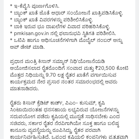
* ಇ-ಕೆವೈಸಿ ಪೂರ್ಣಗೊಳಿಸಿ.
* ಬ್ಯಾಂಕ್ ಖಾತೆ ಜೊತೆ ಆಧಾರ್ ಸಂಯೋಜನೆ ಖಾತ್ರಿಪಡಿಸಿಕೊಳ್ಳಿ.
* ಬ್ಯಾಂಕ್ ಖಾತೆ ವಿವರಗಳನ್ನು ಪರಿಶೀಲಿಸಿಕೊಳ್ಳಿ.
* ಬಾಕಿ ಇರುವ ಭೂ ದಾಖಲೆಗಳ ವಿವಾದ ಪರಿಹರಿಸಿಕೊಳ್ಳಿ.
* pmkisan.gov.in ನಲ್ಲಿ ಫಲಾನುಭವಿ ಸ್ಥಿತಿಗತಿ ಪರಿಶೀಲಿಸಿ.
* ಒಟಿಪಿ ಹಾಗೂ ಅಧಿಸೂಚನೆಗಳಿಗಾಗಿ ಮೊಬೈಲ್ ನಂಬರ್ ಅನ್ನು
ಅಪ್ ಡೇಟ್ ಮಾಡಿ.
ಪ್ರಧಾನ ಮಂತ್ರಿ ಕಿಸಾನ್ ಸಮ್ಮಾನ್ ನಿಧಿ’ಯೋಜನೆಯಡಿ
ಆಯೋಜಿಸಲಾದ ರೈತರೊಂದಿಗೆ ಸಂವಾದ ಮತ್ತು ₹20,500 ಕೋಟಿ
ಮೊತ್ತದ ನಿಧಿಯನ್ನು 9.70 ಲಕ್ಷ ರೈತರ ಖಾತೆಗೆ ವರ್ಗಾಯಿಸುವ
ಕಾರ್ಯಕ್ರಮದ ನೇರ ಪ್ರಸಾರ ನಂತರ ಸಮಾರಂಭದಲ್ಲಿ ಅವರು
ಮಾತನಾಡಿದರು.
ರೈತರು ಕಿಸಾನ್ ಕ್ರೆಡಿಟ್ ಕಾರ್ಡ್, ಪಿಎಂ- ಕುಸುಮ್, ಕೃಷಿ
ಸಿಂಟಾಯಿದಂತಹ ಧನಸಹಾಯ ಲಭ್ಯವಿರುವ ಯೋಜನೆಗಳನ್ನು
ಸದುಪಯೋಗ ಪಡೆದು ಕೃಷಿಯಲ್ಲಿ ಮುನ್ನಡೆ ಸಾಧಿಸಬೇಕು ಎಂದ
ಸಚಿವರು, ಸರ್ಕಾರ ರೈತರ ನೆರವಿಗಾಗಿಯೇ ಸೂಕ್ತ ಹಾಗೂ ಬಲಿಷ್ಠ
ಕಾನೂನು ವ್ಯವಸ್ಥೆಯನ್ನು ರೂಪಿಸಿದ್ದು, ರೈತರ ಪರವಾಗಿ
ಕಾರ್ಯನಿರ್ವಹಿಸುತ್ತಿದೆ. ಒಪ್ಪಂದ ಕೃಷಿಯಲ್ಲಿ ಕಂಪನಿಗಳು ಪ್ರತ್ಯಕ್ಷವಾಗಿ