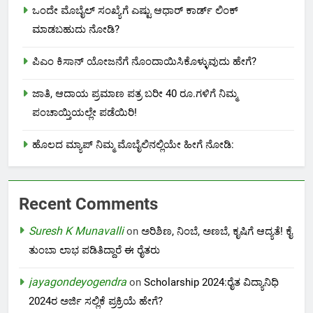
ಒಂದೇ ಮೊಬೈಲ್ ಸಂಖ್ಯೆಗೆ ಎಷ್ಟು ಆಧಾರ್ ಕಾರ್ಡ್ ಲಿಂಕ್
ಮಾಡಬಹುದು ನೋಡಿ?
ಪಿಎಂ ಕಿಸಾನ್ ಯೋಜನೆಗೆ ನೊಂದಾಯಿಸಿಕೊಳ್ಳುವುದು ಹೇಗೆ?
ಜಾತಿ, ಆದಾಯ ಪ್ರಮಾಣ ಪತ್ರ ಬರೀ 40 ರೂ.ಗಳಿಗೆ ನಿಮ್ಮ
ಪಂಚಾಯ್ತಿಯಲ್ಲೇ ಪಡೆಯಿರಿ!
ಹೊಲದ ಮ್ಯಾಪ್ ನಿಮ್ಮ ಮೊಬೈಲಿನಲ್ಲಿಯೇ ಹೀಗೆ ನೋಡಿ:
Recent Comments
Suresh K Munavalli
on
ಅರಿಶಿಣ, ನಿಂಬೆ, ಅಣಬೆ, ಕೃಷಿಗೆ ಆದ್ಯತೆ! ಕೈ
ತುಂಬಾ ಲಾಭ ಪಡಿತಿದ್ದಾರೆ ಈ ರೈತರು
jayagondeyogendra
on
Scholarship 2024:ರೈತ ವಿದ್ಯಾನಿಧಿ
2024ರ ಅರ್ಜಿ ಸಲ್ಲಿಕೆ ಪ್ರಕ್ರಿಯೆ ಹೇಗೆ?