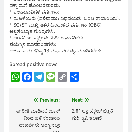
ಪಕ್ಕಾ ಮನೆ ಹೊಂದಿರಬಾರದು.
* ಫಲಾನುಭವಿಗಳ ವರ್ಗಗಳು:
* ಮಹಿಳೆಯರು (ವಿಶೇಷವಾಗಿ ವಿಧವೆಯರು, ಒಂಟಿ ತಾಯಂದಿರು).
* SC/ST ಮತ್ತು ಇತರ ಹಿಂದುಳಿದ ವರ್ಗಗಳು (OBC)
ಅಲ್ಪಸಂಖ್ಯಾತ ಗುಂಪುಗಳು.
* ಅಂಗವಿಕಲ ವ್ಯಕ್ತಿಗಳು, ಹಿರಿಯ ನಾಗರಿಕರು
ವಯಸ್ಸಿನ ಮಾನದಂಡಗಳು:
ಅರ್ಜಿದಾರರು ಕನಿಷ್ಠ 18 ವರ್ಷ ವಯಸ್ಸಿನವರಾಗಿರಬೇಕು.
Spread positive news
WhatsApp
Facebook
Telegram
Message
Copy
Share
Link
Previous:
Next:
Post
navigation
ಈ ರೀತಿ ಮಾಡಿದರೆ ಜೂನ್‍
2.81 ಲಕ್ಷ ಹೆಕ್ಟೇರ್ ಬಿತ್ತನೆ
ನಿಂದ ಹಳೆ ಕಂದಾಯ
ಗುರಿ: ಕೃಷಿ ಇಲಾಖೆ
ದಾಖಲೆಗಳು ಅಂಗೈನಲ್ಲೇ