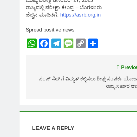
ಮುಖ್ಯ ಪರೀಕ್ಷೆ ಡಿಸೆಂಬರ್ 27, 2025
ರಾಜ್ಯದಲ್ಲಿ ಪರೀಕ್ಷಾ ಕೇಂದ್ರ – ಬೆಂಗಳೂರು
ಹೆಚ್ಚಿನ ಮಾಹಿತಿಗೆ:
https://asrb.org.in
Spread positive news
WhatsApp
Facebook
Telegram
Message
Copy
Share
Link
Post
Previo
navigation
ಪಂಪ್‌ ಸೆಟ್ ಗೆ ವಿದ್ಯುತ್ ಕಲ್ಪಿಸಲು ಶೀಘ್ರ ಸಂಪರ್ಕ ಯೋಜ
ರಾಜ್ಯ ಸರ್ಕಾರ ಆ
LEAVE A REPLY