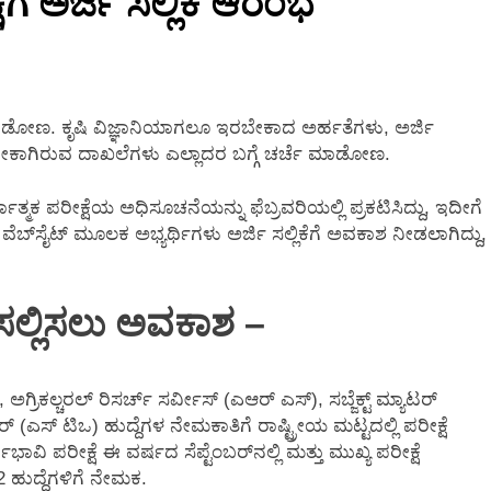
ಷೆಗೆ ಅರ್ಜಿ ಸಲ್ಲಿಕೆ ಆರಂಭ
2 Months Ago
 ಮಾಡೋಣ. ಕೃಷಿ ವಿಜ್ಞಾನಿಯಾಗಲೂ ಇರಬೇಕಾದ ಅರ್ಹತೆಗಳು, ಅರ್ಜಿ
 ಬೇಕಾಗಿರುವ ದಾಖಲೆಗಳು ಎಲ್ಲಾದರ ಬಗ್ಗೆ ಚರ್ಚೆ ಮಾಡೋಣ.
ತ್ಮಕ ಪರೀಕ್ಷೆಯ ಅಧಿಸೂಚನೆಯನ್ನು ಫೆಬ್ರವರಿಯಲ್ಲಿ ಪ್ರಕಟಿಸಿದ್ದು, ಇದೀಗೆ
ಬಿ ವೆಬ್‌ಸೈಟ್ ಮೂಲಕ ಅಭ್ಯರ್ಥಿಗಳು ಅರ್ಜಿ ಸಲ್ಲಿಕೆಗೆ ಅವಕಾಶ ನೀಡಲಾಗಿದ್ದು,
ಸಲ್ಲಿಸಲು ಅವಕಾಶ –
ಗ್ರಿಕಲ್ಚರಲ್ ರಿಸರ್ಚ್ ಸರ್ವೀಸ್ (ಎಆರ್ ಎಸ್), ಸಬ್ಜೆಕ್ಟ್ ಮ್ಯಾಟರ್
ರ್ (ಎಸ್ ಟಿಒ) ಹುದ್ದೆಗಳ ನೇಮಕಾತಿಗೆ ರಾಷ್ಟ್ರೀಯ ಮಟ್ಟದಲ್ಲಿ ಪರೀಕ್ಷೆ
ವಿ ಪರೀಕ್ಷೆ ಈ ವರ್ಷದ ಸೆಪ್ಟೆಂಬರ್‌ನಲ್ಲಿ ಮತ್ತು ಮುಖ್ಯ ಪರೀಕ್ಷೆ
2 ಹುದ್ದೆಗಳಿಗೆ ನೇಮಕ.