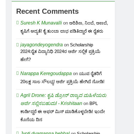
Recent Comments
Suresh K Munavalli
on
ಅರಿಶಿಣ, ನಿಂಬೆ, ಅಣಬೆ,
ಕೃಷಿಗೆ ಆದ್ಯತೆ! ಕೈ ತುಂಬಾ ಲಾಭ ಪಡಿತಿದ್ದಾರೆ ಈ ರೈತರು
jayagondeyogendra
on
Scholarship
2024:ರೈತ ವಿದ್ಯಾನಿಧಿ 2024ರ ಅರ್ಜಿ ಸಲ್ಲಿಕೆ ಪ್ರಕ್ರಿಯೆ
ಹೇಗೆ?
Narappa Keregoudappa
on
ಯುವ ರೈತರಿಗೆ
20ಲಕ್ಷ ಸಾಲ ಸೌಲಭ್ಯ! ಅರ್ಜಿ ಪ್ರಕ್ರಿಯೆ ಹೇಗಿದೆ ನೋಡಿ!
Agril Drone: ಕೃಷಿ ಡ್ರೋನ್ ರಾಜ್ಯದ ಮಹಿಳೆಯರು
ಅರ್ಜಿ ಸಲ್ಲಿಸಬಹುದು! - Krishitaan
on
BPL
ಕಾರ್ಡಿದ್ದರೆ ಈ ಆಫರ್ ಮಿಸ್ ಮಾಡಿಕೊಳ್ಳಬೇಡಿ! ಇಂದೇ
ಕೊನೆಯ ದಿನ
Jyoti dyamanna hebbal
on
Scholarship