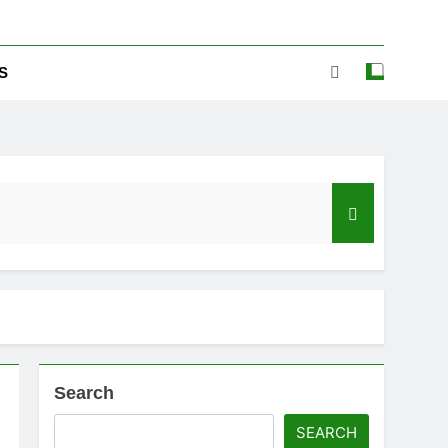
S
Search
ಡ್‌ಗೆ ಎಷ್ಟು ಮೊಬೈಲ್ ನಂಬರ ಲಿಂಕ್ ಇದೆ ಗೊತ್ತಾ!
SEARCH