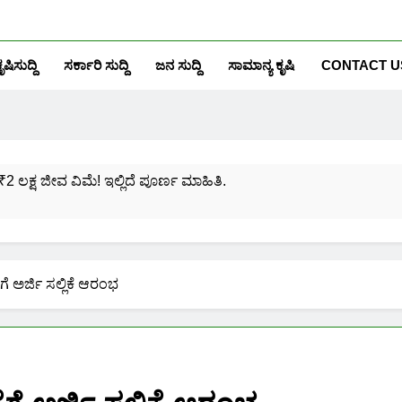
ೃಷಿಸುದ್ದಿ
ಸರ್ಕಾರಿ ಸುದ್ದಿ
ಜನ ಸುದ್ದಿ
ಸಾಮಾನ್ಯ ಕೃಷಿ
CONTACT U
₹2 ಲಕ್ಷ ಜೀವ ವಿಮೆ! ಇಲ್ಲಿದೆ ಪೂರ್ಣ ಮಾಹಿತಿ.
ಸಂಖ್ಯೆಗೆ ಎಷ್ಟು ಆಧಾರ್ ಕಾರ್ಡ್ ಲಿಂಕ್ ಮಾಡಬಹುದು ನೋಡಿ?
ಯೋಜನೆಗೆ ನೊಂದಾಯಿಸಿಕೊಳ್ಳುವುದು ಹೇಗೆ?
ೆಗೆ ಅರ್ಜಿ ಸಲ್ಲಿಕೆ ಆರಂಭ
ರಮಾಣ ಪತ್ರ ಬರೀ 40 ರೂ.ಗಳಿಗೆ ನಿಮ್ಮ ಪಂಚಾಯ್ತಿಯಲ್ಲೇ ಪಡೆಯಿರಿ!
ನಿಮ್ಮ ಮೊಬೈಲಿನಲ್ಲಿಯೇ ಹೀಗೆ ನೋಡಿ:
ನಿಮ್ಮ ಆಧಾರ್ ಕಾರ್