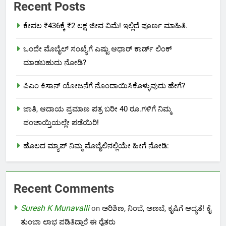
Recent Posts
ಕೇವಲ ₹436ಕ್ಕೆ ₹2 ಲಕ್ಷ ಜೀವ ವಿಮೆ! ಇಲ್ಲಿದೆ ಪೂರ್ಣ ಮಾಹಿತಿ.
ಒಂದೇ ಮೊಬೈಲ್ ಸಂಖ್ಯೆಗೆ ಎಷ್ಟು ಆಧಾರ್ ಕಾರ್ಡ್ ಲಿಂಕ್
ಮಾಡಬಹುದು ನೋಡಿ?
ಪಿಎಂ ಕಿಸಾನ್ ಯೋಜನೆಗೆ ನೊಂದಾಯಿಸಿಕೊಳ್ಳುವುದು ಹೇಗೆ?
ಜಾತಿ, ಆದಾಯ ಪ್ರಮಾಣ ಪತ್ರ ಬರೀ 40 ರೂ.ಗಳಿಗೆ ನಿಮ್ಮ
ಪಂಚಾಯ್ತಿಯಲ್ಲೇ ಪಡೆಯಿರಿ!
ಹೊಲದ ಮ್ಯಾಪ್ ನಿಮ್ಮ ಮೊಬೈಲಿನಲ್ಲಿಯೇ ಹೀಗೆ ನೋಡಿ:
Recent Comments
Suresh K Munavalli
on
ಅರಿಶಿಣ, ನಿಂಬೆ, ಅಣಬೆ, ಕೃಷಿಗೆ ಆದ್ಯತೆ! ಕೈ
ತುಂಬಾ ಲಾಭ ಪಡಿತಿದ್ದಾರೆ ಈ ರೈತರು