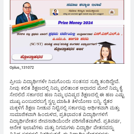
Oplus_131072
ಪ್ರೀಯ ವಿದ್ಯಾರ್ಥಿಗಳೇ ನಿಮಗೊಂದು ಸಂತಸದ ಸುದ್ದಿ ತಂದಿದ್ದೇವೆ.
ನೀವು ಕಲಿತ ಶಿಕ್ಷಣದಲ್ಲಿ ನಿಮ್ಮ ಫಲಿತಾಂಶ ಆಧಾರದ ಮೇಲೆ ನಿಮ್ಮ ಕೈ
ಸೇರಲಿದೆ ಸರ್ಕಾರದ ಹಣ ನಿಮ್ಮ ಭವಿಷ್ಯದ ಶಿಕ್ಷಣದಲ್ಲಿ ಈ ಹಣ ಎಷ್ಟು
ಮುಖ್ಯ ಎಂಬುದರಬಗ್ಗೆ ಸ್ವಲ್ಪ ಮಾಹಿತಿ ತಿಳಿಯೋಣ ಬನ್ನಿ. ರೈತರ
ಮಕ್ಕಳಿಗೆ ಶಿಕ್ಷಣ ನೀಡುವ ನಿಟ್ಟಿನಲ್ಲಿ ಸರ್ಕಾರವು ಆರ್ಥಿಕವಾಗಿ ಮತ್ತು
ಸಾಮಾಜಿಕವಾಗಿ ಹಿಂದುಳಿದ, ಪ್ರತಿಭಾವಂತ ವಿದ್ಯಾರ್ಥಿಗಳಿಗೆ
ವಿದ್ಯಾರ್ಥಿವೇತನ ಜೀವನಾಡಿಯೆಂದೇ ಪರಿಗಣಿತವಾಗಿದೆ. ಪ್ರತಿವರ್ಷ,
ಅನೇಕ ಇಲಾಖೆಗಳು ಮತ್ತು ನಿಗಮಗಳು ವಿದ್ಯಾರ್ಥಿ ವೇತನವನ್ನು
ವಿವಿಧ ಸ್ಥರಗಳಲ್ಲಿ ವಿತರಿಸುತ್ತವೆ. ಈ ವಿದ್ಯಾರ್ಥಿ ವೇತನಗಳನ್ನು