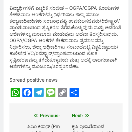
ವಿದ್ಯಾರ್ಥಿಗಳಿಗೆ ಎಚ್ಚರಿಕೆ ಸಂದೇಶ – OGPA/CGPA ಕೋರ್ಸುಗಳ
ಶೇಕಡವಾರು ಅಂಕಗಳನ್ನು ನಿರ್ಧರಿಸಲು ಜಿಲ್ಲಾ ಸಮಾಜ
ಕಲ್ಯಾಣಾಧಿಕಾರಿಗಳು ಸಂಬಂಧಪಟ್ಟ ಉಪಕುಲಸಚಿವರು/ರಿಜಿಸ್ಟ್ರಾರ್/
ಪ್ರಾಂಶುಪಾಲರಿಂದ ಸ್ಪಷ್ಟಿಕರಣ ತೆಗೆದುಕೊಳ್ಳುವುದು ಮತ್ತು ಅದರಂತೆ
ಅರ್ಜಿಗಳನ್ನು ಮಂಜೂರು ಮಾಡುವುದು ಅಥವಾ ತಿರಸ್ಕರಿಸುವುದು.
OGPA/CGPA ಅಂಕಗಳ ಶೇಕಡಾವಾರು ಪ್ರಮಾಣವನ್ನು
ನಿರ್ಧರಿಸಲು, ಜಿಲ್ಲಾ ಅಧಿಕಾರಿಗಳು ಸಂಬಂಧಪಟ್ಟ ವಿಶ್ವವಿದ್ಯಾಲಯ/
ಕಾಲೇಜಿನ VC/ರಿಜಿಸ್ಟ್ರಾರ್/ಪ್ರಾಂಶುಪಾಲರಿಂದ ಲಿಖಿತ
ಸ್ಪಷ್ಟೀಕರಣವನ್ನು ತೆಗೆದುಕೊಳ್ಳಬೇಕು ಮತ್ತು ಅದಕ್ಕೆ ಅನುಗುಣವಾಗಿ
ಅರ್ಜಿಗಳನ್ನು ಮಂಜೂರು/ತಿರಸ್ಕರಿಸಬೇಕು.
Spread positive news
WhatsApp
Facebook
Telegram
Message
Copy
Share
Link
Previous:
Next:
Post
navigation
ಪಿಎಂ ಕಿಸಾನ್ (Pm
ಕೃಷಿ ಇಲಾಖೆಯಿಂದ