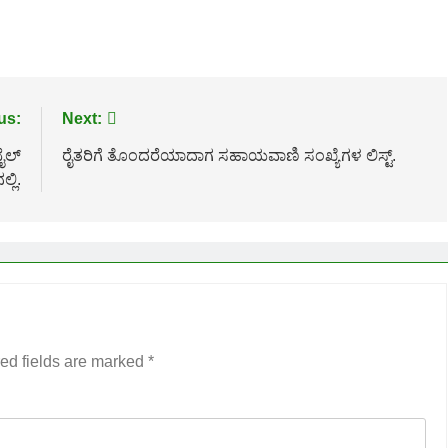
us:
Next:
ೈಲ್
ರೈತರಿಗೆ ತೊಂದರೆಯಾದಾಗ ಸಹಾಯವಾಣಿ ಸಂಖ್ಯೆಗಳ ಲಿಸ್ಟ್.
ಲ್ಲಿ.
ed fields are marked
*