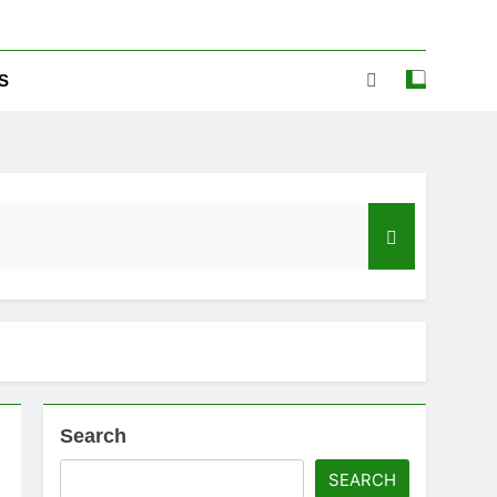
S
Search
ಡ್‌ಗೆ ಎಷ್ಟು ಮೊಬೈಲ್ ನಂಬರ ಲಿಂಕ್ ಇದೆ ಗೊತ್ತಾ!
SEARCH