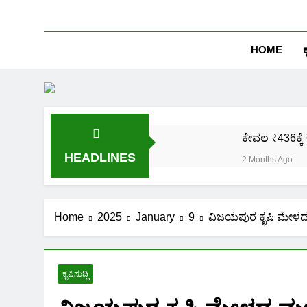
HOME
ಕ
ಕೇವಲ ₹436ಕ್ಕೆ 
HEADLINES
2 Months Ago
ಒಂದೇ ಮೊಬೈಲ್ 
2 Months Ago
ಪಿಎಂ ಕಿಸಾನ್ 
Home
2025
January
9
ವಿಜಯಪುರ ಕೃಷಿ ಮೇಳದ
2 Months Ago
ಜಾತಿ, ಆದಾಯ ಪ್
2 Months Ago
ಕೃಷಿಸುದ್ದಿ
ಹೊಲದ ಮ್ಯಾಪ್ 