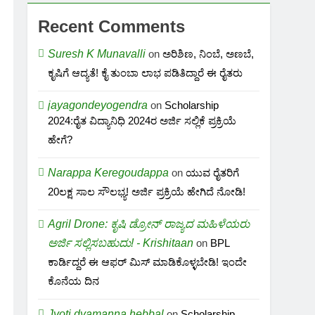
Recent Comments
Suresh K Munavalli
on
ಅರಿಶಿಣ, ನಿಂಬೆ, ಅಣಬೆ,
ಕೃಷಿಗೆ ಆದ್ಯತೆ! ಕೈ ತುಂಬಾ ಲಾಭ ಪಡಿತಿದ್ದಾರೆ ಈ ರೈತರು
jayagondeyogendra
on
Scholarship
2024:ರೈತ ವಿದ್ಯಾನಿಧಿ 2024ರ ಅರ್ಜಿ ಸಲ್ಲಿಕೆ ಪ್ರಕ್ರಿಯೆ
ಹೇಗೆ?
Narappa Keregoudappa
on
ಯುವ ರೈತರಿಗೆ
20ಲಕ್ಷ ಸಾಲ ಸೌಲಭ್ಯ! ಅರ್ಜಿ ಪ್ರಕ್ರಿಯೆ ಹೇಗಿದೆ ನೋಡಿ!
Agril Drone: ಕೃಷಿ ಡ್ರೋನ್ ರಾಜ್ಯದ ಮಹಿಳೆಯರು
ಅರ್ಜಿ ಸಲ್ಲಿಸಬಹುದು! - Krishitaan
on
BPL
ಕಾರ್ಡಿದ್ದರೆ ಈ ಆಫರ್ ಮಿಸ್ ಮಾಡಿಕೊಳ್ಳಬೇಡಿ! ಇಂದೇ
ಕೊನೆಯ ದಿನ
Jyoti dyamanna hebbal
on
Scholarship