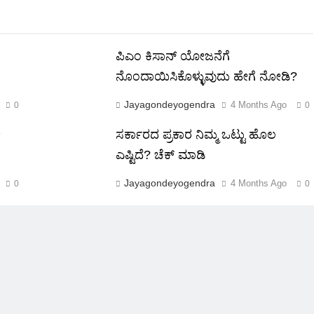
ಪಿಎಂ ಕಿಸಾನ್ ಯೋಜನೆಗೆ
ನೊಂದಾಯಿಸಿಕೊಳ್ಳುವುದು ಹೇಗೆ ನೋಡಿ?
Jayagondeyogendra
4 Months Ago
0
0
ೇ
ಸರ್ಕಾರದ ಪ್ರಕಾರ ನಿಮ್ಮ ಒಟ್ಟು ಹೊಲ
ಎಷ್ಟಿದೆ? ಚೆಕ್ ಮಾಡಿ
Jayagondeyogendra
4 Months Ago
0
0