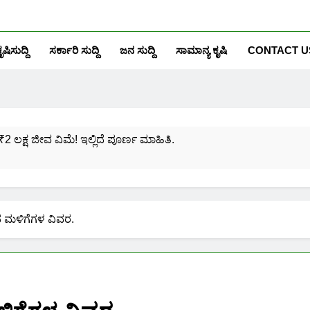
ೃಷಿಸುದ್ದಿ
ಸರ್ಕಾರಿ ಸುದ್ದಿ
ಜನ ಸುದ್ದಿ
ಸಾಮಾನ್ಯ ಕೃಷಿ
CONTACT U
₹2 ಲಕ್ಷ ಜೀವ ವಿಮೆ! ಇಲ್ಲಿದೆ ಪೂರ್ಣ ಮಾಹಿತಿ.
ಸಂಖ್ಯೆಗೆ ಎಷ್ಟು ಆಧಾರ್ ಕಾರ್ಡ್ ಲಿಂಕ್ ಮಾಡಬಹುದು ನೋಡಿ?
ಯೋಜನೆಗೆ ನೊಂದಾಯಿಸಿಕೊಳ್ಳುವುದು ಹೇಗೆ?
 ಮಳಿಗೆಗಳ ವಿವರ.
ರಮಾಣ ಪತ್ರ ಬರೀ 40 ರೂ.ಗಳಿಗೆ ನಿಮ್ಮ ಪಂಚಾಯ್ತಿಯಲ್ಲೇ ಪಡೆಯಿರಿ!
ನಿಮ್ಮ ಮೊಬೈಲಿನಲ್ಲಿಯೇ ಹೀಗೆ ನೋಡಿ:
ನಿಮ್ಮ ಆಧಾರ್ ಕಾರ್