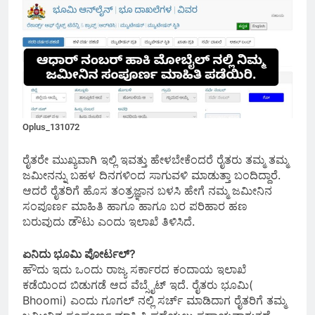
Oplus_131072
ರೈತರೇ ಮುಖ್ಯವಾಗಿ ಇಲ್ಲಿ ಇವತ್ತು ಹೇಳಬೇಕೆಂದರೆ ರೈತರು ತಮ್ಮ ತಮ್ಮ
ಜಮೀನನ್ನು ಬಹಳ ದಿನಗಳಿಂದ ಸಾಗುವಳಿ ಮಾಡುತ್ತಾ ಬಂದಿದ್ದಾರೆ.
ಆದರೆ ರೈತರಿಗೆ ಹೊಸ ತಂತ್ರಜ್ಞಾನ ಬಳಸಿ ಹೇಗೆ ನಮ್ಮ ಜಮೀನಿನ
ಸಂಪೂರ್ಣ ಮಾಹಿತಿ ಹಾಗೂ ಹಾಗೂ ಬರ ಪರಿಹಾರ ಹಣ
ಬರುವುದು ಡೌಟು ಎಂದು ಇಲಾಖೆ ತಿಳಿಸಿದೆ.
ಏನಿದು ಭೂಮಿ ಪೋರ್ಟಲ್?
ಹೌದು ಇದು ಒಂದು ರಾಜ್ಯ ಸರ್ಕಾರದ ಕಂದಾಯ ಇಲಾಖೆ
ಕಡೆಯಿಂದ ಬಿಡುಗಡೆ ಆದ ವೆಬ್ಸೈಟ್ ಇದೆ. ರೈತರು ಭೂಮಿ(
Bhoomi) ಎಂದು ಗೂಗಲ್ ನಲ್ಲಿ ಸರ್ಚ್ ಮಾಡಿದಾಗ ರೈತರಿಗೆ ತಮ್ಮ