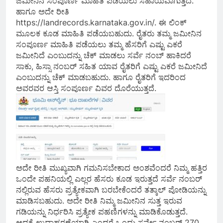
ಜಮೀನಿನ ಸಂಪೂರ್ಣ ಮಾಹಿತಿ ಪಡೆಯಲು ಸಹಾಯವಾಗುತ್ತದೆ.
ಹಾಗೂ ಅದೇ ರೀತಿ
https://landrecords.karnataka.gov.in/. ಈ ಲಿಂಕ್
ಮೂಲಕ ಕೂಡ ಮಾಹಿತಿ ಪಡೆಯಬಹುದು. ರೈತರು ತಮ್ಮ ಜಮೀನಿನ
ಸಂಪೂರ್ಣ ಮಾಹಿತಿ ಪಡೆಯಲು ತಮ್ಮ ಹೆಸರಿಗೆ ಎಷ್ಟು ಎಕರೆ
ಜಮೀನಿದೆ ಎಂಬುದನ್ನು ಚೆಕ್ ಮಾಡಲು ಸರ್ವೆ ನಂಬ್ ಹಾಕಿದರೆ
ಸಾಕು, ಹಿಸ್ಸಾ ನಂಬರ್ ಸಹಿತ ಯಾವ ರೈತರಿಗೆ ಎಷ್ಟು ಎಕರೆ ಜಮೀನಿದೆ
ಎಂಬುದನ್ನು ಚೆಕ್ ಮಾಡಬಹುದು. ಹಾಗೂ ರೈತರಿಗೆ ಇದರಿಂದ
ಅವರವರ ಆಸ್ತಿ ಸಂಪೂರ್ಣ ವಿವರ ದೊರೆಯುತ್ತದೆ.
ಅದೇ ರೀತಿ ಮುಖ್ಯವಾಗಿ ಗಮನಿಸಬೇಕಾದ ಅಂಶವೆಂದರೆ ನಿಮ್ಮ ಹತ್ತಿರ
ಒಂದೇ ಪಹನಿಯಲ್ಲಿ ಎಲ್ಲರ ಹೆಸರು ಕೂಡ ಇರುತ್ತದೆ ಸರ್ವೆ ನಂಬರ್
ನಲ್ಲಿರುವ ಹೆಸರು ಪ್ರತ್ಯೇಕವಾಗಿ ಬರಬೇಕೆಂದರೆ ತತ್ಕಾಲ್ ಪೋಡಿಯನ್ನು
ಮಾಡಿಸಬಹುದು. ಅದೇ ರೀತಿ ನಿಮ್ಮ ಜಮೀನಿನ ಸುತ್ತ ಇರುವ
ಗಡಿಯನ್ನು ನಿರ್ಧರಿಸಿ ಪ್ರತ್ಯೇಕ ಪಹಣಿಗಳನ್ನು ಮಾಡಿಕೊಡುತ್ತದೆ.
ಅದಕ್ಕೆ ಉದಾಹರಣೆಯಾಗಿ ಎಂದರೆ ಒಂದು ಸರ್ವೇ ನಂಬರ್ 270