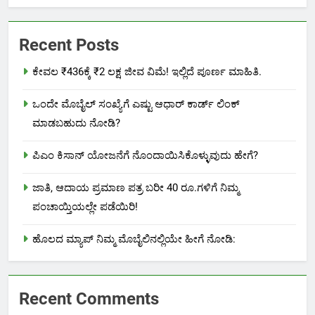
Recent Posts
ಕೇವಲ ₹436ಕ್ಕೆ ₹2 ಲಕ್ಷ ಜೀವ ವಿಮೆ! ಇಲ್ಲಿದೆ ಪೂರ್ಣ ಮಾಹಿತಿ.
ಒಂದೇ ಮೊಬೈಲ್ ಸಂಖ್ಯೆಗೆ ಎಷ್ಟು ಆಧಾರ್ ಕಾರ್ಡ್ ಲಿಂಕ್
ಮಾಡಬಹುದು ನೋಡಿ?
ಪಿಎಂ ಕಿಸಾನ್ ಯೋಜನೆಗೆ ನೊಂದಾಯಿಸಿಕೊಳ್ಳುವುದು ಹೇಗೆ?
ಜಾತಿ, ಆದಾಯ ಪ್ರಮಾಣ ಪತ್ರ ಬರೀ 40 ರೂ.ಗಳಿಗೆ ನಿಮ್ಮ
ಪಂಚಾಯ್ತಿಯಲ್ಲೇ ಪಡೆಯಿರಿ!
ಹೊಲದ ಮ್ಯಾಪ್ ನಿಮ್ಮ ಮೊಬೈಲಿನಲ್ಲಿಯೇ ಹೀಗೆ ನೋಡಿ:
Recent Comments