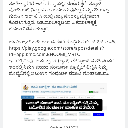
ತಹಶೀಲ್ದಾರರಿಗೆ ಅರ್ಜಿಯನ್ನು ಸಲ್ಲಿಸಬೇಕಾಗುತ್ತದೆ. ತತ್ಕಾಲ್
ಪೋಡಿಯಲ್ಲಿ ನಿಮ್ಮ ಹೆಸರು ಬದಲಾಗುವುದಿಲ್ಲ ನಿಮ್ಮ ಗಡಿಯನ್ನು
ಗುರುತಿಸಿ ಆರ್ ಟಿ ಸಿ ಯಲ್ಲಿ ನಿಮ್ಮ ಹೆಸರನ್ನು ಪ್ರತ್ಯೇಕವಾಗಿ
ಕೊಡಲಾಗುತ್ತದೆ. ಬಹುಮಾಲಿಕತ್ವದಿಂದ ಏಕಮಾಲಿಕತ್ವಕ್ಕೆ
ಬದಲಾಯಿಸಿಕೊಡುತ್ತಾರೆ.
ಭೂಮಿ ಆ್ಯಪ್ ಪಡೆಯಲು ಈ ಕೆಳಗೆ ಕೊಟ್ಟಿರುವ ಲಿಂಕ್ ಕ್ಲಿಕ್ ಮಾಡಿ.
https://play.google.com/store/apps/details?
id=app.bmc.com.BHOOMI_MRTC
ಇದರಲ್ಲಿ ನೀವು ಈ ತಂತ್ರಾಂಶ (ಆ್ಯಪ್) ಡೌನ್ಲೋಡ್ ಮಾಡಿ ನಂತರ
ಇದರಲ್ಲಿ ನಿಮಗೆ ಬೇಕಾದ ಸಂಪೂರ್ಣ ಪ್ರೊಫೈಲ್ ವೀಕ್ಷಿಸಿ ನಿಮ್ಮ
ಮೊಬೈಲಿನಲ್ಲಿ ಜಮೀನಿನ ಸಂಪೂರ್ಣ ಮಾಹಿತಿ ನೋಡಬಹುದು.
Oplus_131072