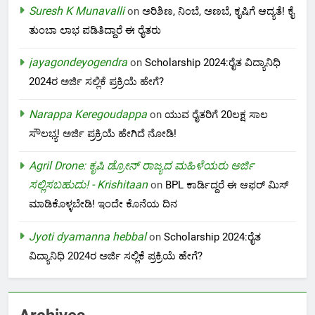
Suresh K Munavalli
on
ಅರಿಶಿಣ, ನಿಂಬೆ, ಅಣಬೆ, ಕೃಷಿಗೆ ಆದ್ಯತೆ! ಕೈ
ತುಂಬಾ ಲಾಭ ಪಡಿತಿದ್ದಾರೆ ಈ ರೈತರು
jayagondeyogendra
on
Scholarship 2024:ರೈತ ವಿದ್ಯಾನಿಧಿ
2024ರ ಅರ್ಜಿ ಸಲ್ಲಿಕೆ ಪ್ರಕ್ರಿಯೆ ಹೇಗೆ?
Narappa Keregoudappa
on
ಯುವ ರೈತರಿಗೆ 20ಲಕ್ಷ ಸಾಲ
ಸೌಲಭ್ಯ! ಅರ್ಜಿ ಪ್ರಕ್ರಿಯೆ ಹೇಗಿದೆ ನೋಡಿ!
Agril Drone: ಕೃಷಿ ಡ್ರೋನ್ ರಾಜ್ಯದ ಮಹಿಳೆಯರು ಅರ್ಜಿ
ಸಲ್ಲಿಸಬಹುದು! - Krishitaan
on
BPL ಕಾರ್ಡಿದ್ದರೆ ಈ ಆಫರ್ ಮಿಸ್
ಮಾಡಿಕೊಳ್ಳಬೇಡಿ! ಇಂದೇ ಕೊನೆಯ ದಿನ
Jyoti dyamanna hebbal
on
Scholarship 2024:ರೈತ
ವಿದ್ಯಾನಿಧಿ 2024ರ ಅರ್ಜಿ ಸಲ್ಲಿಕೆ ಪ್ರಕ್ರಿಯೆ ಹೇಗೆ?