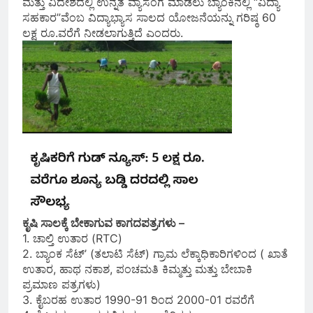
ಮತ್ತು ವಿದೇಶದಲ್ಲಿ ಉನ್ನತ ವ್ಯಾಸಂಗ ಮಾಡಲು ಬ್ಯಾಂಕಿನಲ್ಲಿ “ವಿದ್ಯಾ
ಸಹಕಾರ”ವೆಂಬ ವಿದ್ಯಾಭ್ಯಾಸ ಸಾಲದ ಯೋಜನೆಯನ್ನು ಗರಿಷ್ಠ 60
ಲಕ್ಷ ರೂ.ವರೆಗೆ ನೀಡಲಾಗುತ್ತಿದೆ ಎಂದರು.
ಕೃಷಿ ಸಾಲಕ್ಕೆ ಬೇಕಾಗುವ ಕಾಗದಪತ್ರಗಳು –
1. ಚಾಲ್ತಿ ಉತಾರ (RTC)
2. ಬ್ಯಾಂಕ ಸೆಟ್’ (ತಲಾಟಿ ಸೆಟ್) ಗ್ರಾಮ ಲೆಕ್ಕಾಧಿಕಾರಿಗಳಿಂದ ( ಖಾತೆ
ಉತಾರ, ಹಾಥ ನಕಾಶ, ಪಂಚಮತಿ ಕಿಮ್ಮತ್ತು ಮತ್ತು ಬೇಬಾಕಿ
ಪ್ರಮಾಣ ಪತ್ರಗಳು)
3. ಕೈಬರಹ ಉತಾರ 1990-91 ರಿಂದ 2000-01 ರವರೆಗೆ