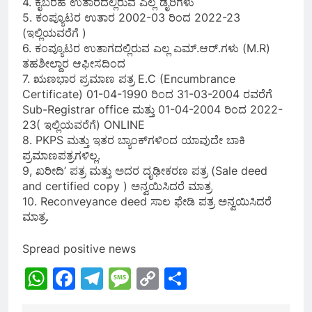
4. ಕೈಬರಹ ಉತಾರದಲ್ಲಿರುವ ಎಲ್ಲ ಡೈರಿಗಳು
5. ಕಂಪ್ಯೂಟರ ಉತಾರ 2002-03 ರಿಂದ 2022-23
(ಇಲ್ಲಿಯವರೆಗೆ )
6. ಕಂಪ್ಯೂಟರ ಉತಾಗದಲ್ಲಿರುವ ಎಲ್ಲ ಎಮ್.ಆರ್.ಗಳು (M.R)
ತಹಶೀಲ್ದಾರ ಆಫೀಸದಿಂದ
7. ಋಣಭಾರ ಪ್ರಮಾಣ ಪತ್ರ E.C (Encumbrance
Certificate) 01-04-1990 ರಿಂದ 31-03-2004 ರವರೆಗೆ
Sub-Registrar office ಮತ್ತು 01-04-2004 ರಿಂದ 2022-
23( ಇಲ್ಲಿಯವರೆಗೆ) ONLINE
8. PKPS ಮತ್ತು ಇತರ ಬ್ಯಾಂಕ್‌ಗಳಿಂದ ಯಾವುದೇ ಬಾಕಿ
ಪ್ರಮಾಣಪತ್ರಗಳಿಲ್ಲ.
9, ಖರೀದಿ’ ಪತ್ರ ಮತ್ತು ಅದರ ದೃಢೀಕರಣ ಪತ್ರ (Sale deed
and certified copy ) ಅನ್ವಯಿಸಿದರೆ ಮಾತ್ರ
10. Reconveyance deed ಸಾಲ ಫೇಡಿ ಪತ್ರ ಅನ್ವಯಿಸಿದರೆ
ಮಾತ್ರ.
Spread positive news
WhatsApp
Facebook
Telegram
Message
Copy
Share
Link