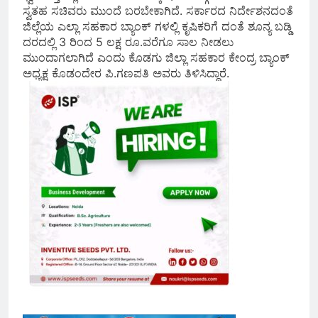
ಸ್ವತಹ ಸಚಿವರು ಮುಂದೆ ಬರಬೇಕಾಗಿದೆ. ಸರ್ಕಾರದ ನಿರ್ದೇಶನದಂತೆ
ಜಿಲ್ಲೆಯ ಎಲ್ಲಾ ಸಹಕಾರ ಬ್ಯಾಂಕ್ ಗಳಲ್ಲಿ ಕೃಷಿಕರಿಗೆ ದಂತೆ ಶೂನ್ಯ ಬಡ್ಡಿ
ದರದಲ್ಲಿ 3 ರಿಂದ 5 ಲಕ್ಷ ರೂ.ವರೆಗೂ ಸಾಲ ನೀಡಲು
ಮುಂದಾಗಲಾಗಿದೆ ಎಂದು ಕೊಡಗು ಜಿಲ್ಲಾ ಸಹಕಾರ ಕೇಂದ್ರ ಬ್ಯಾಂಕ್‍
ಅಧ್ಯಕ್ಷ ಕೊಡಂದೇರ ಪಿ.ಗಣಪತಿ ಅವರು ತಿಳಿಸಿದ್ದಾರೆ.