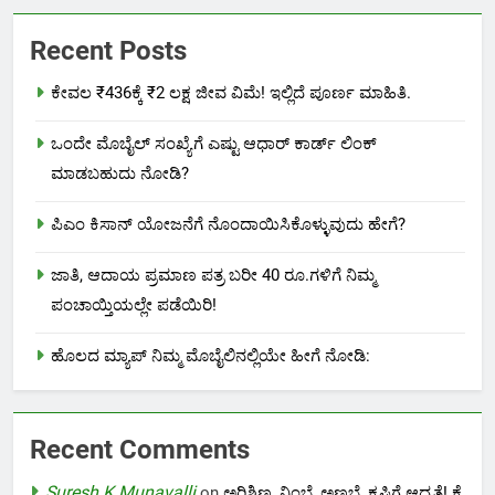
Recent Posts
ಕೇವಲ ₹436ಕ್ಕೆ ₹2 ಲಕ್ಷ ಜೀವ ವಿಮೆ! ಇಲ್ಲಿದೆ ಪೂರ್ಣ ಮಾಹಿತಿ.
ಒಂದೇ ಮೊಬೈಲ್ ಸಂಖ್ಯೆಗೆ ಎಷ್ಟು ಆಧಾರ್ ಕಾರ್ಡ್ ಲಿಂಕ್
ಮಾಡಬಹುದು ನೋಡಿ?
ಪಿಎಂ ಕಿಸಾನ್ ಯೋಜನೆಗೆ ನೊಂದಾಯಿಸಿಕೊಳ್ಳುವುದು ಹೇಗೆ?
ಜಾತಿ, ಆದಾಯ ಪ್ರಮಾಣ ಪತ್ರ ಬರೀ 40 ರೂ.ಗಳಿಗೆ ನಿಮ್ಮ
ಪಂಚಾಯ್ತಿಯಲ್ಲೇ ಪಡೆಯಿರಿ!
ಹೊಲದ ಮ್ಯಾಪ್ ನಿಮ್ಮ ಮೊಬೈಲಿನಲ್ಲಿಯೇ ಹೀಗೆ ನೋಡಿ:
Recent Comments
Suresh K Munavalli
on
ಅರಿಶಿಣ, ನಿಂಬೆ, ಅಣಬೆ, ಕೃಷಿಗೆ ಆದ್ಯತೆ! ಕೈ