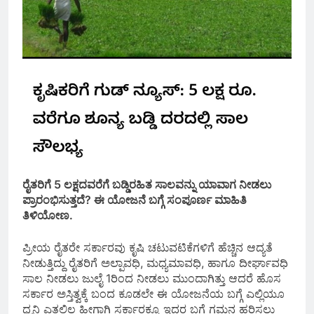
ರೈತರಿಗೆ 5 ಲಕ್ಷದವರೆಗೆ ಬಡ್ಡಿರಹಿತ ಸಾಲವನ್ನು ಯಾವಾಗ ನೀಡಲು
ಪ್ರಾರಂಭಿಸುತ್ತದೆ? ಈ ಯೋಜನೆ ಬಗ್ಗೆ ಸಂಪೂರ್ಣ ಮಾಹಿತಿ
ತಿಳಿಯೋಣ.
ಪ್ರೀಯ ರೈತರೇ ಸರ್ಕಾರವು ಕೃಷಿ ಚಟುವಟಿಕೆಗಳಿಗೆ ಹೆಚ್ಚಿನ ಆದ್ಯತೆ
ನೀಡುತ್ತಿದ್ದು ರೈತರಿಗೆ ಅಲ್ಪಾವಧಿ, ಮಧ್ಯಮಾವಧಿ, ಹಾಗೂ ದೀರ್ಘಾವಧಿ
ಸಾಲ ನೀಡಲು ಜುಲೈ 1ರಿಂದ ನೀಡಲು ಮುಂದಾಗಿತ್ತು ಆದರೆ ಹೊಸ
ಸರ್ಕಾರ ಅಸ್ತಿತ್ವಕ್ಕೆ ಬಂದ ಕೂಡಲೇ ಈ ಯೋಜನೆಯ ಬಗ್ಗೆ ಎಲ್ಲಿಯೂ
ಧ್ವನಿ ಎತ್ತಲಿಲ್ಲ ಹೀಗಾಗಿ ಸರ್ಕಾರಕ್ಕೂ ಇದರ ಬಗ್ಗೆ ಗಮನ ಹರಿಸಲು