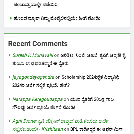
ಪಂಚಾಯ್ತಿಯಲ್ಲೇ ಪಡೆಯಿರಿ!
ಹೊಲದ ಮ್ಯಾಪ್ ನಿಮ್ಮ ಮೊಬೈಲಿನಲ್ಲಿಯೇ ಹೀಗೆ ನೋಡಿ:
Recent Comments
Suresh K Munavalli
on
ಅರಿಶಿಣ, ನಿಂಬೆ, ಅಣಬೆ, ಕೃಷಿಗೆ ಆದ್ಯತೆ! ಕೈ
ತುಂಬಾ ಲಾಭ ಪಡಿತಿದ್ದಾರೆ ಈ ರೈತರು
jayagondeyogendra
on
Scholarship 2024:ರೈತ ವಿದ್ಯಾನಿಧಿ
2024ರ ಅರ್ಜಿ ಸಲ್ಲಿಕೆ ಪ್ರಕ್ರಿಯೆ ಹೇಗೆ?
Narappa Keregoudappa
on
ಯುವ ರೈತರಿಗೆ 20ಲಕ್ಷ ಸಾಲ
ಸೌಲಭ್ಯ! ಅರ್ಜಿ ಪ್ರಕ್ರಿಯೆ ಹೇಗಿದೆ ನೋಡಿ!
Agril Drone: ಕೃಷಿ ಡ್ರೋನ್ ರಾಜ್ಯದ ಮಹಿಳೆಯರು ಅರ್ಜಿ
ಸಲ್ಲಿಸಬಹುದು! - Krishitaan
on
BPL ಕಾರ್ಡಿದ್ದರೆ ಈ ಆಫರ್ ಮಿಸ್