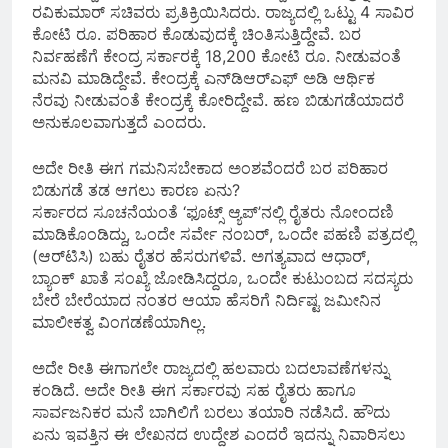
ರವಿಕುಮಾರ್ ಸಚಿವರು ಪ್ರತಿಕ್ರಿಯಿಸಿದರು. ರಾಜ್ಯದಲ್ಲಿ ಒಟ್ಟು 4 ಸಾವಿರ
ಕೋಟಿ ರೂ. ಪರಿಹಾರ ಕೊಡುವುದಕ್ಕೆ ಚಿಂತಿಸುತ್ತಿದ್ದೇವೆ. ಬರ
ನಿರ್ವಹಣೆಗೆ ಕೇಂದ್ರ ಸರ್ಕಾರಕ್ಕೆ 18,200 ಕೋಟಿ ರೂ. ನೀಡುವಂತೆ
ಮನವಿ ಮಾಡಿದ್ದೇವೆ. ಕೇಂದ್ರಕ್ಕೆ ಎನ್‌ಡಿಆರ್‌ಎಫ್ ಅಡಿ ಆರ್ಥಿಕ
ನೆರವು ನೀಡುವಂತೆ ಕೇಂದ್ರಕ್ಕೆ ಕೋರಿದ್ದೇವೆ. ಹಣ ಬಿಡುಗಡೆಯಾದರೆ
ಅನುಕೂಲವಾಗುತ್ತದೆ ಎಂದರು.
ಅದೇ ರೀತಿ ಈಗ ಗಮನಿಸಬೇಕಾದ ಅಂಶವೆಂದರೆ ಬರ ಪರಿಹಾರ
ಬಿಡುಗಡೆ ತಡ ಆಗಲು ಕಾರಣ ಏನು?
ಸರ್ಕಾರದ ಸೂಚನೆಯಂತೆ ‘ಫೂಟ್ಸ್ ಆ್ಯಪ್’ನಲ್ಲಿ ರೈತರು ನೋಂದಣಿ
ಮಾಡಿಕೊಂಡಿದ್ದು, ಒಂದೇ ಸರ್ವೇ ನಂಬ‌ರ್, ಒಂದೇ ಪಹಣಿ ಪತ್ರದಲ್ಲಿ
(ಆರ್‌ಟಿಸಿ) ಬಹು ರೈತರ ಹೆಸರುಗಳಿವೆ. ಅಗತ್ಯವಾದ ಆಧಾ‌ರ್,
ಬ್ಯಾಂಕ್ ಖಾತೆ ಸಂಖ್ಯೆ ಜೋಡಿಸಿದ್ದರೂ, ಒಂದೇ ಕುಟುಂಬದ ಸದಸ್ಯರು
ಬೇರೆ ಬೇರೆಯಾದ ನಂತರ ಆಯಾ ಹೆಸರಿಗೆ ನಿರ್ದಿಷ್ಟ ಜಮೀನಿನ
ಮಾಲೀಕತ್ವ ವಿಂಗಡಣೆಯಾಗಿಲ್ಲ.
ಅದೇ ರೀತಿ ಈಗಾಗಲೇ ರಾಜ್ಯದಲ್ಲಿ ಹಲವಾರು ಬದಲಾವಣೆಗಳನ್ನು
ಕಂಡಿದೆ. ಅದೇ ರೀತಿ ಈಗ ಸರ್ಕಾರವು ಸಹ ರೈತರು ಹಾಗೂ
ಸಾರ್ವಜನಿಕರ ಮನೆ ಬಾಗಿಲಿಗೆ ಬರಲು ತಯಾರಿ ನಡೆಸಿದೆ. ಹೌದು
ಏನು ಇವತ್ತಿನ ಈ ಲೇಖನದ ಉದ್ದೇಶ ಎಂದರೆ ಇದನ್ನು ನಿವಾರಿಸಲು