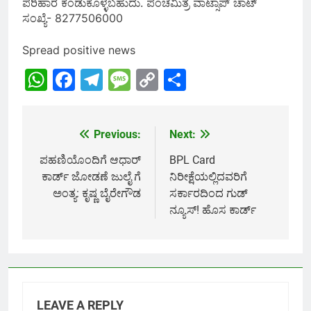
ಪರಿಹಾರ ಕಂಡುಕೊಳ್ಳಬಹುದು. ಪಂಚಮಿತ್ರ ವಾಟ್ಸಾಪ್ ಚಾಟ್
ಸಂಖ್ಯೆ- 8277506000
Spread positive news
WhatsApp
Facebook
Telegram
Message
Copy
Share
Link
Previous:
Next:
Post
navigation
ಪಹಣಿಯೊಂದಿಗೆ ಆಧಾರ್
BPL Card
ಕಾರ್ಡ್ ಜೋಡಣೆ ಜುಲೈ ಗೆ
ನಿರೀಕ್ಷೆಯಲ್ಲಿದವರಿಗೆ
ಅಂತ್ಯ: ಕೃಷ್ಣ ಬೈರೇಗೌಡ
ಸರ್ಕಾರದಿಂದ ಗುಡ್
ನ್ಯೂಸ್! ಹೊಸ ಕಾರ್ಡ್
LEAVE A REPLY