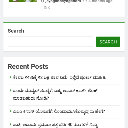
jayagondeyogendra
4 months ago
0
Search
SEARCH
Recent Posts
ಕೇವಲ ₹436ಕ್ಕೆ ₹2 ಲಕ್ಷ ಜೀವ ವಿಮೆ! ಇಲ್ಲಿದೆ ಪೂರ್ಣ ಮಾಹಿತಿ.
ಒಂದೇ ಮೊಬೈಲ್ ಸಂಖ್ಯೆಗೆ ಎಷ್ಟು ಆಧಾರ್ ಕಾರ್ಡ್ ಲಿಂಕ್
ಮಾಡಬಹುದು ನೋಡಿ?
ಪಿಎಂ ಕಿಸಾನ್ ಯೋಜನೆಗೆ ನೊಂದಾಯಿಸಿಕೊಳ್ಳುವುದು ಹೇಗೆ?
ಜಾತಿ, ಆದಾಯ ಪ್ರಮಾಣ ಪತ್ರ ಬರೀ 40 ರೂ.ಗಳಿಗೆ ನಿಮ್ಮ