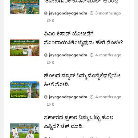
‘ತೋಟಗಾರಿಕೆ ಕಿಸಾನ್ ಮಾಲ್‌’ ಆರಂಭ
jayagondeyogendra
3 months ago
0
ಪಿಎಂ ಕಿಸಾನ್ ಯೋಜನೆಗೆ
ನೊಂದಾಯಿಸಿಕೊಳ್ಳುವುದು ಹೇಗೆ ನೋಡಿ?
jayagondeyogendra
4 months ago
0
ಹೊಲದ ಮ್ಯಾಪ್ ನಿಮ್ಮ ಮೊಬೈಲಿನಲ್ಲಿಯೇ
ಹೀಗೆ ನೋಡಿ
jayagondeyogendra
4 months ago
0
ಸರ್ಕಾರದ ಪ್ರಕಾರ ನಿಮ್ಮ ಒಟ್ಟು ಹೊಲ
ಎಷ್ಟಿದೆ? ಚೆಕ್ ಮಾಡಿ