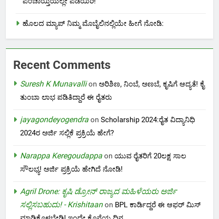
ಪಂಚಾಯ್ತಿಯಲ್ಲೇ ಪಡೆಯಿರಿ!
ಹೊಲದ ಮ್ಯಾಪ್ ನಿಮ್ಮ ಮೊಬೈಲಿನಲ್ಲಿಯೇ ಹೀಗೆ ನೋಡಿ:
Recent Comments
Suresh K Munavalli
on
ಅರಿಶಿಣ, ನಿಂಬೆ, ಅಣಬೆ, ಕೃಷಿಗೆ ಆದ್ಯತೆ! ಕೈ
ತುಂಬಾ ಲಾಭ ಪಡಿತಿದ್ದಾರೆ ಈ ರೈತರು
jayagondeyogendra
on
Scholarship 2024:ರೈತ ವಿದ್ಯಾನಿಧಿ
2024ರ ಅರ್ಜಿ ಸಲ್ಲಿಕೆ ಪ್ರಕ್ರಿಯೆ ಹೇಗೆ?
Narappa Keregoudappa
on
ಯುವ ರೈತರಿಗೆ 20ಲಕ್ಷ ಸಾಲ
ಸೌಲಭ್ಯ! ಅರ್ಜಿ ಪ್ರಕ್ರಿಯೆ ಹೇಗಿದೆ ನೋಡಿ!
Agril Drone: ಕೃಷಿ ಡ್ರೋನ್ ರಾಜ್ಯದ ಮಹಿಳೆಯರು ಅರ್ಜಿ
ಸಲ್ಲಿಸಬಹುದು! - Krishitaan
on
BPL ಕಾರ್ಡಿದ್ದರೆ ಈ ಆಫರ್ ಮಿಸ್
ಮಾಡಿಕೊಳ್ಳಬೇಡಿ! ಇಂದೇ ಕೊನೆಯ ದಿನ