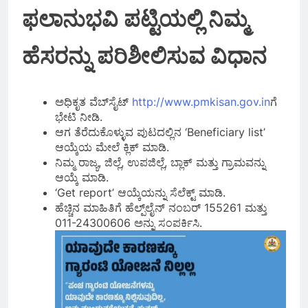
ಫಲಾನುಭವಿ ಪಟ್ಟಿಯಲ್ಲಿ ನಿಮ್ಮ
ಹೆಸರನ್ನು ಪರಿಶೀಲಿಸುವ ವಿಧಾನ
ಅಧಿಕೃತ ವೆಬ್‌ಸೈಟ್‌
http://www.pmkisan.gov.in
ಗೆ
ಭೇಟಿ ನೀಡಿ.
ಆಗ ತೆರೆದುಕೊಳ್ಳುವ ಪುಟದಲ್ಲಿನ ‘Beneficiary list’
ಆಯ್ಕೆಯ ಮೇಲೆ ಕ್ಲಿಕ್‌ ಮಾಡಿ.
ನಿಮ್ಮ ರಾಜ್ಯ, ಜಿಲ್ಲೆ, ಉಪಜಿಲ್ಲೆ, ಬ್ಲಾಕ್‌ ಮತ್ತು ಗ್ರಾಮವನ್ನು
ಆಯ್ಕೆ ಮಾಡಿ.
‘Get report’ ಆಯ್ಕೆಯನ್ನು ಸೆಲೆಕ್ಟ್‌ ಮಾಡಿ.
ಹೆಚ್ಚಿನ ಮಾಹಿತಿಗೆ ಹೆಲ್ಪ್‌ಲೈನ್‌ ನಂಬರ್‌ 155261 ಮತ್ತು
011-24300606 ಅನ್ನು ಸಂಪರ್ಕಿಸಿ.