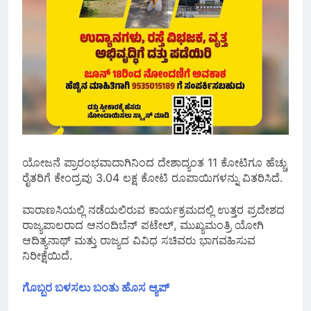
ಯೋಜನೆ ಪ್ರಾರಂಭವಾದಾಗಿನಿಂದ ದೇಶಾದ್ಯಂತ 11 ಕೋಟಿಗೂ ಹೆಚ್ಚು
ರೈತರಿಗೆ ಕೇಂದ್ರವು 3.04 ಲಕ್ಷ ಕೋಟಿ ರೂಪಾಯಿಗಳನ್ನು ವಿತರಿಸಿದೆ.
ವಾರಾಣಸಿಯಲ್ಲಿ ನಡೆಯಲಿರುವ ಕಾರ್ಯಕ್ರಮದಲ್ಲಿ ಉತ್ತರ ಪ್ರದೇಶದ
ರಾಜ್ಯಪಾಲರಾದ ಆನಂದಿಬೆನ್ ಪಟೇಲ್, ಮುಖ್ಯಮಂತ್ರಿ ಯೋಗಿ
ಆದಿತ್ಯನಾಥ್ ಮತ್ತು ರಾಜ್ಯದ ವಿವಿಧ ಸಚಿವರು ಭಾಗವಹಿಸುವ
ನಿರೀಕ್ಷೆಯಿದೆ.
ಗೊಬ್ಬರ ಬಳಸಲು ಬಂತು ಹೊಸ ಆ್ಯಪ್