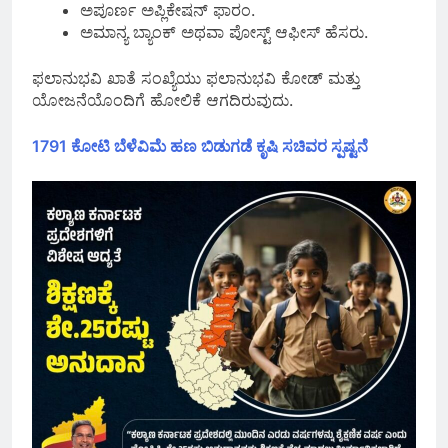
ಅಪೂರ್ಣ ಅಪ್ಲಿಕೇಷನ್‌ ಫಾರಂ.
ಅಮಾನ್ಯ ಬ್ಯಾಂಕ್ ಅಥವಾ ಪೋಸ್ಟ್ ಆಫೀಸ್ ಹೆಸರು.
ಫಲಾನುಭವಿ ಖಾತೆ ಸಂಖ್ಯೆಯು ಫಲಾನುಭವಿ ಕೋಡ್ ಮತ್ತು
ಯೋಜನೆಯೊಂದಿಗೆ ಹೋಲಿಕೆ ಆಗದಿರುವುದು.
1791 ಕೋಟಿ ಬೆಳೆವಿಮೆ ಹಣ ಬಿಡುಗಡೆ ಕೃಷಿ ಸಚಿವರ ಸ್ಪಷ್ಟನೆ