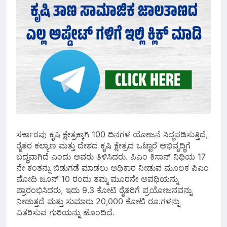
ಸರ್ಕಾರವು ಕೃಷಿ ಕ್ಷೇತ್ರಕ್ಕಾಗಿ 100 ದಿನಗಳ ಯೋಜನೆ ಸಿದ್ಧಪಡಿಸುತ್ತಿದೆ,
ರೈತರ ಕಲ್ಯಾಣ ಮತ್ತು ದೇಶದ ಕೃಷಿ ಕ್ಷೇತ್ರದ ಒಟ್ಟಾರೆ ಅಭಿವೃದ್ಧಿಗೆ
ಬದ್ಧವಾಗಿದೆ ಎಂದು ಅವರು ತಿಳಿಸಿದರು. ಪಿಎಂ ಕಿಸಾನ್ ನಿಧಿಯ 17
ನೇ ಕಂತನ್ನು ಬಿಡುಗಡೆ ಮಾಡಲು ಅಧಿಕಾರ ನೀಡುವ ಮೂಲಕ ಪಿಎಂ
ಮೋದಿ ಜೂನ್ 10 ರಂದು ತಮ್ಮ ಮೂರನೇ ಅವಧಿಯನ್ನು
ಪ್ರಾರಂಭಿಸಿದರು, ಇದು 9.3 ಕೋಟಿ ರೈತರಿಗೆ ಪ್ರಯೋಜನವನ್ನು
ನೀಡುತ್ತದೆ ಮತ್ತು ಸುಮಾರು 20,000 ಕೋಟಿ ರೂ.ಗಳನ್ನು
ವಿತರಿಸುವ ಗುರಿಯನ್ನು ಹೊಂದಿದೆ.