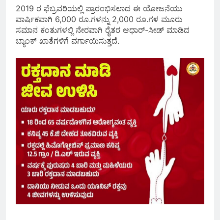
2019 ರ ಫೆಬ್ರವರಿಯಲ್ಲಿ ಪ್ರಾರಂಭಿಸಲಾದ ಈ ಯೋಜನೆಯು
ವಾರ್ಷಿಕವಾಗಿ 6,000 ರೂ.ಗಳನ್ನು 2,000 ರೂ.ಗಳ ಮೂರು
ಸಮಾನ ಕಂತುಗಳಲ್ಲಿ ನೇರವಾಗಿ ರೈತರ ಆಧಾರ್-ಸೀಡ್ ಮಾಡಿದ
ಬ್ಯಾಂಕ್ ಖಾತೆಗಳಿಗೆ ವರ್ಗಾಯಿಸುತ್ತದೆ.