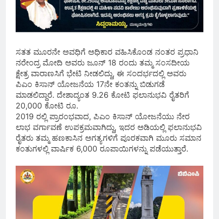
ಸತತ ಮೂರನೇ ಅವಧಿಗೆ ಅಧಿಕಾರ ವಹಿಸಿಕೊಂಡ ನಂತರ ಪ್ರಧಾನಿ
ನರೇಂದ್ರ ಮೋದಿ ಅವರು ಜೂನ್ 18 ರಂದು ತಮ್ಮ ಸಂಸದೀಯ
ಕ್ಷೇತ್ರ ವಾರಾಣಸಿಗೆ ಭೇಟಿ ನೀಡಲಿದ್ದು, ಈ ಸಂದರ್ಭದಲ್ಲಿ ಅವರು
ಪಿಎಂ ಕಿಸಾನ್ ಯೋಜನೆಯ 17ನೇ ಕಂತನ್ನು ಬಿಡುಗಡೆ
ಮಾಡಲಿದ್ದಾರೆ. ದೇಶಾದ್ಯಂತ 9.26 ಕೋಟಿ ಫಲಾನುಭವಿ ರೈತರಿಗೆ
20,000 ಕೋಟಿ ರೂ.
2019 ರಲ್ಲಿ ಪ್ರಾರಂಭವಾದ, ಪಿಎಂ ಕಿಸಾನ್ ಯೋಜನೆಯು ನೇರ
ಲಾಭ ವರ್ಗಾವಣೆ ಉಪಕ್ರಮವಾಗಿದ್ದು, ಇದರ ಅಡಿಯಲ್ಲಿ ಫಲಾನುಭವಿ
ರೈತರು ತಮ್ಮ ಹಣಕಾಸಿನ ಅಗತ್ಯಗಳಿಗೆ ಪೂರಕವಾಗಿ ಮೂರು ಸಮಾನ
ಕಂತುಗಳಲ್ಲಿ ವಾರ್ಷಿಕ 6,000 ರೂಪಾಯಿಗಳನ್ನು ಪಡೆಯುತ್ತಾರೆ.