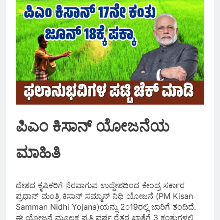
ಪಿಎಂ ಕಿಸಾನ್ ಯೋಜನೆಯ
ಮಾಹಿತಿ
ದೇಶದ ಕೃಷಿಕರಿಗೆ ನೆರವಾಗುವ ಉದ್ದೇಶದಿಂದ ಕೇಂದ್ರ ಸರ್ಕಾರ
ಪ್ರಧಾನ್‌ ಮಂತ್ರಿ ಕಿಸಾನ್‌ ಸಮ್ಮಾನ್‌ ನಿಧಿ ಯೋಜನೆ (PM Kisan
Samman Nidhi Yojana)ಯನ್ನು 2೦19ರಲ್ಲಿ ಜಾರಿಗೆ ತಂದಿದೆ.
ಈ ಯೋಜನೆ ಮೂಲಕ ಪ್ರತಿ ವರ್ಷ ರೈತರ ಖಾತೆಗೆ 3 ಕಂತುಗಳಲ್ಲಿ