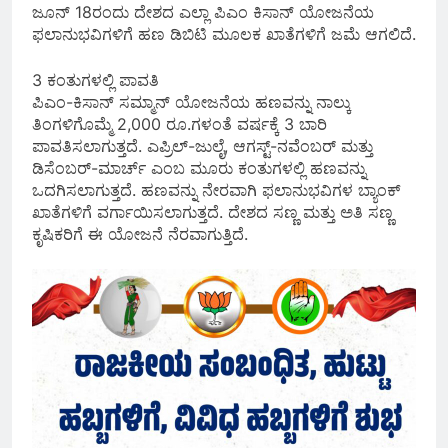
ಜೂನ್ 18ರಂದು ದೇಶದ ಎಲ್ಲಾ ಪಿಎಂ ಕಿಸಾನ್ ಯೋಜನೆಯ
ಫಲಾನುಭವಿಗಳಿಗೆ ಹಣ ಡಿಬಿಟಿ ಮೂಲಕ ಖಾತೆಗಳಿಗೆ ಜಮೆ ಆಗಲಿದೆ.
3 ಕಂತುಗಳಲ್ಲಿ ಪಾವತಿ
ಪಿಎಂ-ಕಿಸಾನ್ ಸಮ್ಮಾನ್‌ ಯೋಜನೆಯ ಹಣವನ್ನು ನಾಲ್ಕು
ತಿಂಗಳಿಗೊಮ್ಮೆ 2,000 ರೂ.ಗಳಂತೆ ವರ್ಷಕ್ಕೆ 3 ಬಾರಿ
ಪಾವತಿಸಲಾಗುತ್ತದೆ. ಎಪ್ರಿಲ್-ಜುಲೈ, ಆಗಸ್ಟ್-ನವೆಂಬರ್ ಮತ್ತು
ಡಿಸೆಂಬರ್-ಮಾರ್ಚ್ ಎಂಬ ಮೂರು ಕಂತುಗಳಲ್ಲಿ ಹಣವನ್ನು
ಒದಗಿಸಲಾಗುತ್ತದೆ. ಹಣವನ್ನು ನೇರವಾಗಿ ಫಲಾನುಭವಿಗಳ ಬ್ಯಾಂಕ್
ಖಾತೆಗಳಿಗೆ ವರ್ಗಾಯಿಸಲಾಗುತ್ತದೆ. ದೇಶದ ಸಣ್ಣ ಮತ್ತು ಅತಿ ಸಣ್ಣ
ಕೃಷಿಕರಿಗೆ ಈ ಯೋಜನೆ ನೆರವಾಗುತ್ತಿದೆ.