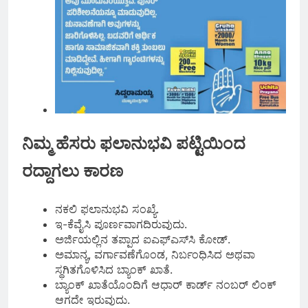
ನಿಮ್ಮ ಹೆಸರು ಫಲಾನುಭವಿ ಪಟ್ಟಿಯಿಂದ
ರದ್ದಾಗಲು ಕಾರಣ
ನಕಲಿ ಫಲಾನುಭವಿ ಸಂಖ್ಯೆ.
ಇ-ಕೆವೈಸಿ ಪೂರ್ಣವಾಗದಿರುವುದು.
ಅರ್ಜಿಯಲ್ಲಿನ ತಪ್ಪಾದ ಐಎಫ್‌ಎಸ್‌ಸಿ ಕೋಡ್‌.
ಅಮಾನ್ಯ, ವರ್ಗಾವಣೆಗೊಂಡ, ನಿರ್ಬಂಧಿಸಿದ ಅಥವಾ
ಸ್ಥಗಿತಗೊಳಿಸಿದ ಬ್ಯಾಂಕ್ ಖಾತೆ.
ಬ್ಯಾಂಕ್‌ ಖಾತೆಯೊಂದಿಗೆ ಆಧಾರ್‌ ಕಾರ್ಡ್‌ ನಂಬರ್‌ ಲಿಂಕ್‌
ಆಗದೇ ಇರುವುದು.