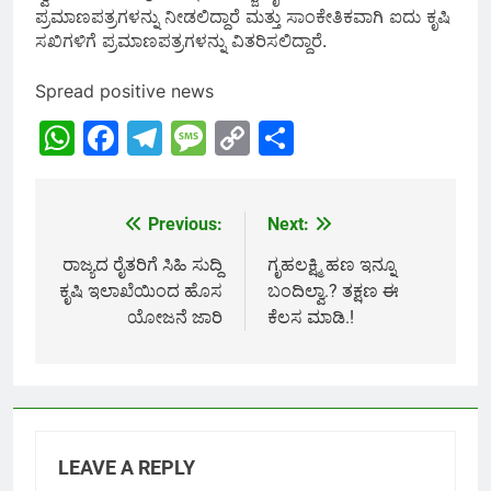
ಪ್ರಮಾಣಪತ್ರಗಳನ್ನು ನೀಡಲಿದ್ದಾರೆ ಮತ್ತು ಸಾಂಕೇತಿಕವಾಗಿ ಐದು ಕೃಷಿ
ಸಖಿಗಳಿಗೆ ಪ್ರಮಾಣಪತ್ರಗಳನ್ನು ವಿತರಿಸಲಿದ್ದಾರೆ.
Spread positive news
WhatsApp
Facebook
Telegram
Message
Copy
Share
Link
Previous:
Next:
Post
navigation
ರಾಜ್ಯದ ರೈತರಿಗೆ ಸಿಹಿ ಸುದ್ದಿ
ಗೃಹಲಕ್ಷ್ಮಿ ಹಣ ಇನ್ನೂ
ಕೃಷಿ ಇಲಾಖೆಯಿಂದ ಹೊಸ
ಬಂದಿಲ್ವಾ.? ತಕ್ಷಣ ಈ
ಯೋಜನೆ ಜಾರಿ
ಕೆಲಸ ಮಾಡಿ.!
LEAVE A REPLY