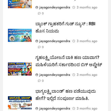
jayagondeyogendra
3 months ago
0
ಬ್ಯಾಂಕ್ ಗ್ರಾಹಕರಿಗೆ ಗುಡ್ ನ್ಯೂಸ್ : RBI
ಹೊಸ ನಿಯಮ
jayagondeyogendra
3 months ago
0
ಗೃಹಲಕ್ಷ್ಮಿ ಯೋಜನೆ ಬಾಕಿ ಹಣ ಯಾವಾಗ?
ಮಹಿಳೆಯರಿಗೆ ಸರ್ಕಾರದಿಂದ ಬಿಗ್ ಅಪ್ಡೇಟ್
jayagondeyogendra
3 months ago
0
ಭಾಗ್ಯಲಕ್ಷ್ಮಿ ಬಾಂಡ್’ ಹಣ ಪಡೆಯುವುದು
ಹೇಗೆ? ಇಲ್ಲಿದೆ ಸಂಪೂರ್ಣ ಮಾಹಿತಿ.
jayagondeyogendra
3 months ago