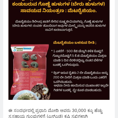
ಈ ಸಂದರ್ಭದಲ್ಲಿ ಪ್ರಧಾನಿ ಮೋದಿ ಅವರು 30,000 ಕ್ಕೂ ಹೆಚ್ಚು
ಸ್ವಸಹಾಯ ಗುಂಪುಗಳಿಗೆ (ಎಸ್‌ಎಚ್ಜಿ) ಕೃಷಿ ಸಖಿಗಳಾಗಿ