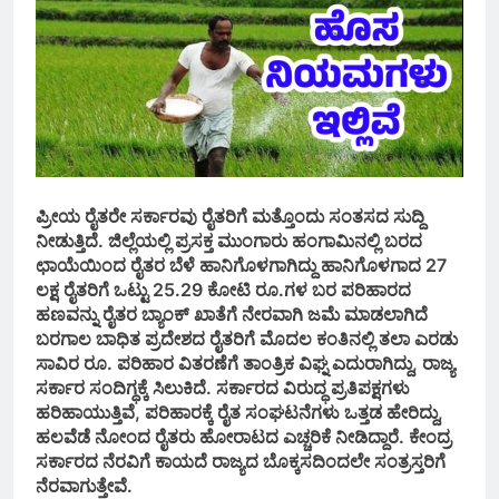
ಪ್ರೀಯ ರೈತರೇ ಸರ್ಕಾರವು ರೈತರಿಗೆ ಮತ್ತೊಂದು ಸಂತಸದ ಸುದ್ದಿ
ನೀಡುತ್ತಿದೆ. ಜಿಲ್ಲೆಯಲ್ಲಿ ಪ್ರಸಕ್ತ ಮುಂಗಾರು ಹಂಗಾಮಿನಲ್ಲಿ ಬರದ
ಛಾಯೆಯಿಂದ ರೈತರ ಬೆಳೆ ಹಾನಿಗೊಳಗಾಗಿದ್ದು ಹಾನಿಗೊಳಗಾದ 27
ಲಕ್ಷ ರೈತರಿಗೆ ಒಟ್ಟು 25.29 ಕೋಟಿ ರೂ.ಗಳ ಬರ ಪರಿಹಾರದ
ಹಣವನ್ನು ರೈತರ ಬ್ಯಾಂಕ್ ಖಾತೆಗೆ ನೇರವಾಗಿ ಜಮೆ ಮಾಡಲಾಗಿದೆ
ಬರಗಾಲ ಬಾಧಿತ ಪ್ರದೇಶದ ರೈತರಿಗೆ ಮೊದಲ ಕಂತಿನಲ್ಲಿ ತಲಾ ಎರಡು
ಸಾವಿರ ರೂ. ಪರಿಹಾರ ವಿತರಣೆಗೆ ತಾಂತ್ರಿಕ ವಿಘ್ನ ಎದುರಾಗಿದ್ದು, ರಾಜ್ಯ
ಸರ್ಕಾರ ಸಂದಿಗ್ಧಕ್ಕೆ ಸಿಲುಕಿದೆ. ಸರ್ಕಾರದ ವಿರುದ್ಧ ಪ್ರತಿಪಕ್ಷಗಳು
ಹರಿಹಾಯುತ್ತಿವೆ, ಪರಿಹಾರಕ್ಕೆ ರೈತ ಸಂಘಟನೆಗಳು ಒತ್ತಡ ಹೇರಿದ್ದು,
ಹಲವೆಡೆ ನೋಂದ ರೈತರು ಹೋರಾಟದ ಎಚ್ಚರಿಕೆ ನೀಡಿದ್ದಾರೆ. ಕೇಂದ್ರ
ಸರ್ಕಾರದ ನೆರವಿಗೆ ಕಾಯದೆ ರಾಜ್ಯದ ಬೊಕ್ಕಸದಿಂದಲೇ ಸಂತ್ರಸ್ತರಿಗೆ
ನೆರವಾಗುತ್ತೇವೆ.