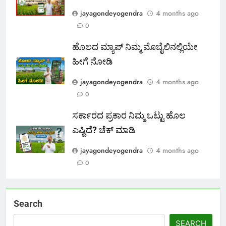
jayagondeyogendra
4 months ago
0
ಹೊಲದ ಮ್ಯಾಪ್ ನಿಮ್ಮ ಮೊಬೈಲಿನಲ್ಲಿಯೇ
ಹೀಗೆ ನೋಡಿ
jayagondeyogendra
4 months ago
0
ಸರ್ಕಾರದ ಪ್ರಕಾರ ನಿಮ್ಮ ಒಟ್ಟು ಹೊಲ
ಎಷ್ಟಿದೆ? ಚೆಕ್ ಮಾಡಿ
jayagondeyogendra
4 months ago
0
Search
SEARCH