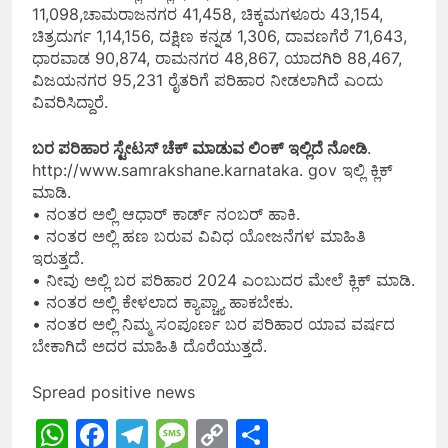
11,098,ಚಾಮರಾಜನಗರ 41,458, ಚಿಕ್ಕಮಗಳೂರು 43,154,
ಚಿತ್ರದುರ್ಗ 1,14,156, ದಕ್ಷಿಣ ಕನ್ನಡ 1,306, ದಾವಣಗೆರೆ 71,643,
ಧಾರವಾಡ 90,874, ರಾಮನಗರ 48,867, ಯಾದಗಿರಿ 88,467,
ವಿಜಯನಗರ 95,231 ರೈತರಿಗೆ ಪರಿಹಾರ ನೀಡಲಾಗಿದೆ ಎಂದು
ವಿವರಿಸಿದ್ದಾರೆ.
ಬರ ಪರಿಹಾರ ಸ್ಟೇಟಸ್ ಚೆಕ್ ಮಾಡುವ ಲಿಂಕ್ ಇಲ್ಲಿದೆ ನೋಡಿ
.
http://www.samrakshane.karnataka. gov ಇಲ್ಲಿ ಕ್ಲಿಕ್
ಮಾಡಿ.
• ನಂತರ ಅಲ್ಲಿ ಆಧಾರ್ ಕಾರ್ಡ್ ನಂಬರ್ ಹಾಕಿ.
• ನಂತರ ಅಲ್ಲಿ ಹಣ ಬರುವ ವಿವಿಧ ಯೋಜನೆಗಳ ಮಾಹಿತಿ
ಇರುತ್ತದೆ.
• ನೀವು ಅಲ್ಲಿ ಬರ ಪರಿಹಾರ 2024 ಎಂಬುದರ ಮೇಲೆ ಕ್ಲಿಕ್ ಮಾಡಿ.
• ನಂತರ ಅಲ್ಲಿ ಕೇಳಲಾದ ಕ್ಯಾಪ್ಚ್ಯಾ ಹಾಕಬೇಕು.
• ನಂತರ ಅಲ್ಲಿ ನಿಮ್ಮ ಸಂಪೂರ್ಣ ಬರ ಪರಿಹಾರ ಯಾವ ವರ್ಷದ
ಬೇಕಾಗಿದೆ ಅದರ ಮಾಹಿತಿ ದೊರೆಯುತ್ತದೆ.
Spread positive news
WhatsApp
Facebook
Telegram
Message
Copy
Share