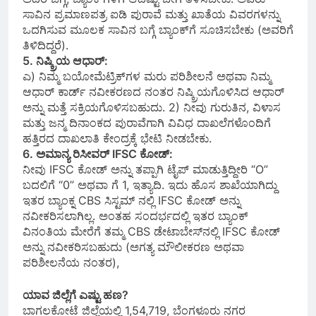
ಸಾವಿನ ಪ್ರಮಾಣಪತ್ರ ಐಡಿ ಪುರಾವೆ ಮತ್ತು ಖಾತೆಯ ವಿವರಗಳನ್ನು
ಒದಗಿಸುವ ಮೂಲಕ ಸಾವಿನ ಬಗ್ಗೆ ಬ್ಯಾಂಕ್‌ಗೆ ಸೂಚಿಸಬೇಕು (ಅವರಿಗೆ
ತಿಳಿದಿದ್ದರೆ).
5. ನಿಷ್ಕ್ರಿಯ ಆಧಾರ್:
ಎ) ನಿಮ್ಮ ಬಯೋಮೆಟ್ರಿಕ್‌ಗಳ ಮರು ಪರಿಶೀಲನೆ ಅಥವಾ ನಿಮ್ಮ
ಆಧಾರ್ ಕಾರ್ಡ್‌ ನವೀಕರಣದ ನಂತರ ನಿಷ್ಕ್ರಿಯಗೊಳಿಸಿದ ಆಧಾರ್
ಅನ್ನು ಮತ್ತೆ ಸಕ್ರಿಯಗೊಳಿಸಬಹುದು. 2) ನೀವು ಗುರುತಿನ, ವಿಳಾಸ
ಮತ್ತು ಜನ್ಮ ದಿನಾಂಕದ ಪುರಾವೆಗಾಗಿ ವಿವಿಧ ದಾಖಲೆಗಳೊಂದಿಗೆ
ಹತ್ತಿರದ ದಾಖಲಾತಿ ಕೇಂದ್ರಕ್ಕೆ ಭೇಟಿ ನೀಡಬೇಕು.
6. ಅಮಾನ್ಯ ರಿಸೀವರ್ IFSC ಕೋಡ್:
ನೀವು IFSC ಕೋಡ್ ಅನ್ನು ತಪ್ಪಾಗಿ ಟೈಪ್ ಮಾಡುತ್ತಿದ್ದೀರಿ “O”
ಬದಲಿಗೆ “0” ಅಥವಾ ಗೆ 1, ಇತ್ಯಾದಿ. ಇದು ಹೊಸ ಶಾಖೆಯಾಗಿದ್ದು
ಇತರ ಬ್ಯಾಂಕ್ನ CBS ಸಿಸ್ಟಮ್‌ ನಲ್ಲಿ IFSC ಕೋಡ್ ಅನ್ನು
ನವೀಕರಿಸಲಾಗಿಲ್ಲ. ಅಂತಹ ಸಂದರ್ಭದಲ್ಲಿ ಇತರ ಬ್ಯಾಂಕ್
ವಿನಂತಿಯ ಮೇರೆಗೆ ತಮ್ಮ CBS ಡೇಟಾಬೇಸ್‌ನಲ್ಲಿ IFSC ಕೋಡ್
ಅನ್ನು ನವೀಕರಿಸಬಹುದು (ಅಗತ್ಯ ಮೌಲೀಕರಣ ಅಥವಾ
ಪರಿಶೀಲನೆಯ ನಂತರ),
ಯಾವ ಜಿಲ್ಲೆಗೆ ಎಷ್ಟು ಹಣ?
ಬಾಗಲಕೋಟೆ ಜಿಲ್ಲೆಯಲ್ಲಿ 1,54,719, ಬೆಂಗಳೂರು ನಗರ