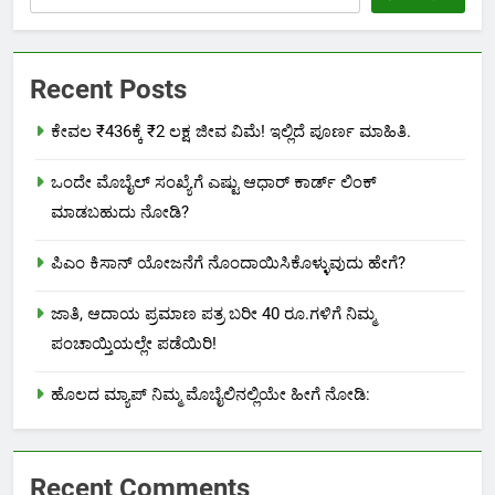
Recent Posts
ಕೇವಲ ₹436ಕ್ಕೆ ₹2 ಲಕ್ಷ ಜೀವ ವಿಮೆ! ಇಲ್ಲಿದೆ ಪೂರ್ಣ ಮಾಹಿತಿ.
ಒಂದೇ ಮೊಬೈಲ್ ಸಂಖ್ಯೆಗೆ ಎಷ್ಟು ಆಧಾರ್ ಕಾರ್ಡ್ ಲಿಂಕ್
ಮಾಡಬಹುದು ನೋಡಿ?
ಪಿಎಂ ಕಿಸಾನ್ ಯೋಜನೆಗೆ ನೊಂದಾಯಿಸಿಕೊಳ್ಳುವುದು ಹೇಗೆ?
ಜಾತಿ, ಆದಾಯ ಪ್ರಮಾಣ ಪತ್ರ ಬರೀ 40 ರೂ.ಗಳಿಗೆ ನಿಮ್ಮ
ಪಂಚಾಯ್ತಿಯಲ್ಲೇ ಪಡೆಯಿರಿ!
ಹೊಲದ ಮ್ಯಾಪ್ ನಿಮ್ಮ ಮೊಬೈಲಿನಲ್ಲಿಯೇ ಹೀಗೆ ನೋಡಿ:
Recent Comments