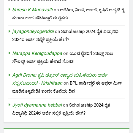
Suresh K Munavalli
on
ಅರಿಶಿಣ, ನಿಂಬೆ, ಅಣಬೆ, ಕೃಷಿಗೆ ಆದ್ಯತೆ! ಕೈ
ತುಂಬಾ ಲಾಭ ಪಡಿತಿದ್ದಾರೆ ಈ ರೈತರು
jayagondeyogendra
on
Scholarship 2024:ರೈತ ವಿದ್ಯಾನಿಧಿ
2024ರ ಅರ್ಜಿ ಸಲ್ಲಿಕೆ ಪ್ರಕ್ರಿಯೆ ಹೇಗೆ?
Narappa Keregoudappa
on
ಯುವ ರೈತರಿಗೆ 20ಲಕ್ಷ ಸಾಲ
ಸೌಲಭ್ಯ! ಅರ್ಜಿ ಪ್ರಕ್ರಿಯೆ ಹೇಗಿದೆ ನೋಡಿ!
Agril Drone: ಕೃಷಿ ಡ್ರೋನ್ ರಾಜ್ಯದ ಮಹಿಳೆಯರು ಅರ್ಜಿ
ಸಲ್ಲಿಸಬಹುದು! - Krishitaan
on
BPL ಕಾರ್ಡಿದ್ದರೆ ಈ ಆಫರ್ ಮಿಸ್
ಮಾಡಿಕೊಳ್ಳಬೇಡಿ! ಇಂದೇ ಕೊನೆಯ ದಿನ
Jyoti dyamanna hebbal
on
Scholarship 2024:ರೈತ
ವಿದ್ಯಾನಿಧಿ 2024ರ ಅರ್ಜಿ ಸಲ್ಲಿಕೆ ಪ್ರಕ್ರಿಯೆ ಹೇಗೆ?