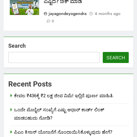
ಎಷ್ಟಿದೆ? ಚೆಕ್ ಮಾಡಿ
jayagondeyogendra
4 months ago
0
Search
SEARCH
Recent Posts
ಕೇವಲ ₹436ಕ್ಕೆ ₹2 ಲಕ್ಷ ಜೀವ ವಿಮೆ! ಇಲ್ಲಿದೆ ಪೂರ್ಣ ಮಾಹಿತಿ.
ಒಂದೇ ಮೊಬೈಲ್ ಸಂಖ್ಯೆಗೆ ಎಷ್ಟು ಆಧಾರ್ ಕಾರ್ಡ್ ಲಿಂಕ್
ಮಾಡಬಹುದು ನೋಡಿ?
ಪಿಎಂ ಕಿಸಾನ್ ಯೋಜನೆಗೆ ನೊಂದಾಯಿಸಿಕೊಳ್ಳುವುದು ಹೇಗೆ?