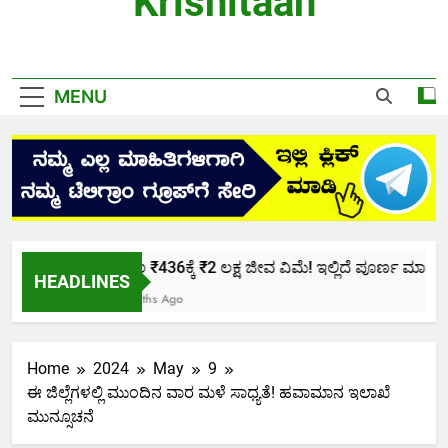
Krishitaan
MENU
ಕೇವಲ ₹436ಕ್ಕೆ ₹2 ಲಕ್ಷ ಜೀವ ವಿಮೆ! ಇಲ್ಲಿದೆ ಪೂರ್ಣ ಮಾಹಿತಿ.
HEADLINES
2 Months Ago
Home
2024
May
9
ಈ ಜಿಲ್ಲೆಗಳಲ್ಲಿ ಮುಂದಿನ ವಾರ ಮಳೆ ಸಾಧ್ಯತೆ! ಹವಾಮಾನ ಇಲಾಖೆ
ಮುನ್ಸೂಚನೆ