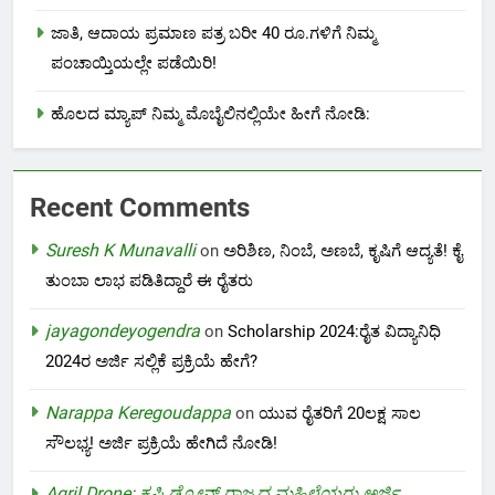
ಜಾತಿ, ಆದಾಯ ಪ್ರಮಾಣ ಪತ್ರ ಬರೀ 40 ರೂ.ಗಳಿಗೆ ನಿಮ್ಮ
ಪಂಚಾಯ್ತಿಯಲ್ಲೇ ಪಡೆಯಿರಿ!
ಹೊಲದ ಮ್ಯಾಪ್ ನಿಮ್ಮ ಮೊಬೈಲಿನಲ್ಲಿಯೇ ಹೀಗೆ ನೋಡಿ:
Recent Comments
Suresh K Munavalli
on
ಅರಿಶಿಣ, ನಿಂಬೆ, ಅಣಬೆ, ಕೃಷಿಗೆ ಆದ್ಯತೆ! ಕೈ
ತುಂಬಾ ಲಾಭ ಪಡಿತಿದ್ದಾರೆ ಈ ರೈತರು
jayagondeyogendra
on
Scholarship 2024:ರೈತ ವಿದ್ಯಾನಿಧಿ
2024ರ ಅರ್ಜಿ ಸಲ್ಲಿಕೆ ಪ್ರಕ್ರಿಯೆ ಹೇಗೆ?
Narappa Keregoudappa
on
ಯುವ ರೈತರಿಗೆ 20ಲಕ್ಷ ಸಾಲ
ಸೌಲಭ್ಯ! ಅರ್ಜಿ ಪ್ರಕ್ರಿಯೆ ಹೇಗಿದೆ ನೋಡಿ!
Agril Drone: ಕೃಷಿ ಡ್ರೋನ್ ರಾಜ್ಯದ ಮಹಿಳೆಯರು ಅರ್ಜಿ