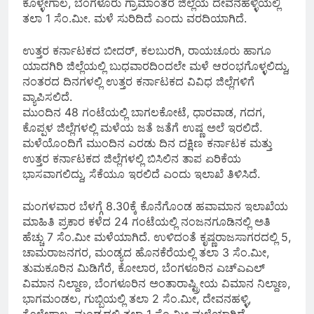
ಕೊಳ್ಳೇಗಾಲ, ಬೆಂಗಳೂರು ಗ್ರಾಮಾಂತರ ಜಿ‌ಲ್ಲೆಯ ದೇವನಹಳ್ಳಿಯಲ್ಲಿ
ತಲಾ 1 ಸೆಂ.ಮೀ. ಮಳೆ ಸುರಿದಿದೆ ಎಂದು ವರದಿಯಾಗಿದೆ.
ಉತ್ತರ ಕರ್ನಾಟಕದ ಬೀದರ್‌, ಕಲಬುರಗಿ, ರಾಯಚೂರು ಹಾಗೂ
ಯಾದಗಿರಿ ಜಿಲ್ಲೆಯಲ್ಲಿ ಬುಧವಾರದಿಂದಲೇ ಮಳೆ ಆರಂಭಗೊಳ್ಳಲಿದ್ದು,
ನಂತರದ ದಿನಗಳಲ್ಲಿ ಉತ್ತರ ಕರ್ನಾಟಕದ ವಿವಿಧ ಜಿಲ್ಲೆಗಳಿಗೆ
ವ್ಯಾಪಿಸಲಿದೆ.
ಮುಂದಿನ 48 ಗಂಟೆಯಲ್ಲಿ ಬಾಗಲಕೋಟೆ, ಧಾರವಾಡ, ಗದಗ,
ಕೊಪ್ಪಳ ಜಿಲ್ಲೆಗಳಲ್ಲಿ ಮಳೆಯ ಜತೆ ಜತೆಗೆ ಉಷ್ಣ ಅಲೆ ಇರಲಿದೆ.
ಮಳೆಯೊಂದಿಗೆ ಮುಂದಿನ ಎರಡು ದಿನ ದಕ್ಷಿಣ ಕರ್ನಾಟಕ ಮತ್ತು
ಉತ್ತರ ಕರ್ನಾಟಕದ ಜಿಲ್ಲೆಗಳಲ್ಲಿ ಬಿಸಿಲಿನ ತಾಪ ಏರಿಕೆಯ
ಭಾಸವಾಗಲಿದ್ದು, ಸೆಕೆಯೂ ಇರಲಿದೆ ಎಂದು ಇಲಾಖೆ ತಿಳಿಸಿದೆ.
ಮಂಗಳವಾರ ಬೆಳಗ್ಗೆ 8.30ಕ್ಕೆ ಕೊನೆಗೊಂಡ ಹವಾಮಾನ ಇಲಾಖೆಯ
ಮಾಹಿತಿ ಪ್ರಕಾರ ಕಳೆದ 24 ಗಂಟೆಯಲ್ಲಿ ನಂಜನಗೂಡಿನಲ್ಲಿ ಅತಿ
ಹೆಚ್ಚು 7 ಸೆಂ.ಮೀ ಮಳೆಯಾಗಿದೆ. ಉಳಿದಂತೆ ಕೃಷ್ಣರಾಜಸಾಗರದಲ್ಲಿ 5,
ಚಾಮರಾಜನಗರ, ಮಂಡ್ಯದ ಹೊನಕೆರೆಯಲ್ಲಿ ತಲಾ 3 ಸೆಂ.ಮೀ,
ತುಮಕೂರಿನ ಮಿಡಿಗೆರೆ, ಕೋಲಾರ, ಬೆಂಗಳೂರಿನ ಎಚ್‌ಎಎಲ್‌
ವಿಮಾನ ನಿಲ್ದಾಣ, ಬೆಂಗಳೂರಿನ ಅಂತಾರಾಷ್ಟ್ರೀಯ ವಿಮಾನ ನಿಲ್ದಾಣ,
ಭಾಗಮಂಡಲ, ಗುಬ್ಬಿಯಲ್ಲಿ ತಲಾ 2 ಸೆಂ.ಮೀ, ದೇವನಹಳ್ಳಿ,