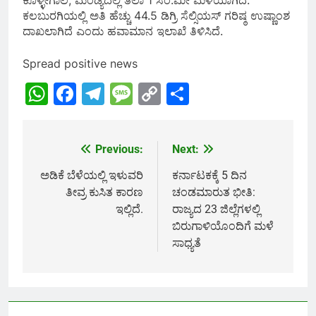
ಕೊಳ್ಳೇಗಾಲ, ಮಂಡ್ಯದಲ್ಲಿ ತಲಾ 1 ಸೆಂ.ಮೀ ಮಳೆಯಾಗಿದೆ.
ಕಲಬುರಗಿಯಲ್ಲಿ ಅತಿ ಹೆಚ್ಚು 44.5 ಡಿಗ್ರಿ ಸೆಲ್ಸಿಯಸ್‌ ಗರಿಷ್ಠ ಉಷ್ಣಾಂಶ
ದಾಖಲಾಗಿದೆ ಎಂದು ಹವಾಮಾನ ಇಲಾಖೆ ತಿಳಿಸಿದೆ.
Spread positive news
WhatsApp
Facebook
Telegram
Message
Copy
Share
Link
Previous:
Next:
Post
navigation
ಅಡಿಕೆ ಬೆಳೆಯಲ್ಲಿ ಇಳುವರಿ
ಕರ್ನಾಟಕಕ್ಕೆ 5 ದಿನ
ತೀವ್ರ ಕುಸಿತ ಕಾರಣ
ಚಂಡಮಾರುತ ಭೀತಿ:
ಇಲ್ಲಿದೆ.
ರಾಜ್ಯದ 23 ಜಿಲ್ಲೆಗಳಲ್ಲಿ
ಬಿರುಗಾಳಿಯೊಂದಿಗೆ ಮಳೆ
ಸಾಧ್ಯತೆ