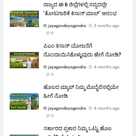
ರಾಜ್ಯದ ಈ 6 ಜಿಲ್ಲೆಗಳಲ್ಲಿ ಸದ್ಯದಲ್ಲೇ
‘ತೋಟಗಾರಿಕೆ ಕಿಸಾನ್ ಮಾಲ್‌’ ಆರಂಭ
jayagondeyogendra
3 months ago
0
ಪಿಎಂ ಕಿಸಾನ್ ಯೋಜನೆಗೆ
ನೊಂದಾಯಿಸಿಕೊಳ್ಳುವುದು ಹೇಗೆ ನೋಡಿ?
jayagondeyogendra
4 months ago
0
ಹೊಲದ ಮ್ಯಾಪ್ ನಿಮ್ಮ ಮೊಬೈಲಿನಲ್ಲಿಯೇ
ಹೀಗೆ ನೋಡಿ
jayagondeyogendra
4 months ago
0
ಸರ್ಕಾರದ ಪ್ರಕಾರ ನಿಮ್ಮ ಒಟ್ಟು ಹೊಲ