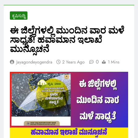
ಕೃಷಿಸುದ್ದಿ
ಈ ಜಿಲ್ಲೆಗಳಲ್ಲಿ ಮುಂದಿನ ವಾರ ಮಳೆ
ಸಾಧ್ಯತೆ! ಹವಾಮಾನ ಇಲಾಖೆ
ಮುನ್ಸೂಚನೆ
0
Jayagondeyogendra
2 Years Ago
1 Mins