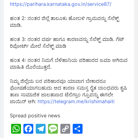
https://parihara.karnataka.gov.in/service87/
ಹಂತ 2: ನಂತರ ಜಿಲ್ಲೆ ತಾಲೂಕು ಹೋಬಳಿ ಗ್ರಾಮವನ್ನು ಸೆಲೆಕ್ಟ್
ಮಾಡಿ.
ಹಂತ 3: ನಂತರ ವರ್ಷ ಹಾಗೂ ಕಾರಣವನ್ನು ಸೆಲೆಕ್ಟ್ ಮಾಡಿ. ಗೆಟ್
ರಿಪೋರ್ಟ್ ಮೇಲೆ ಸೆಲೆಕ್ಟ್ ಮಾಡಿ
ಹಂತ 4: ನಂತರ ನಿಮಗೆ ಬೆಳೆಹಾನಿಯ ಪರಿಹಾರದ ಜಮಾ ಆಗಿರುವ
ಮಾಹಿತಿ ದೊರೆಯುತ್ತದೆ.
ನಿಮ್ಮ ಜಿಲ್ಲೆಯ ಬರ ಪರಿಹಾರವೂ ಯಾವಾಗ ಬೇಕಾದರೂ
ಘೋಷಣೆಯಾಗಬಹುದು ಆದ ಕಾರಣ ಸಮಸ್ತ ರೈತ ಬಾಂಧವರು ಕೃಷಿ
ತಾಣ ಸಾಮಾಜಿಕ ಜಾಲತಾಣದ ಟೆಲಿಗ್ರಾಂ ಗ್ರೂಪನ್ನು ಈಗಲೇ
ಜಾಯಿನ್ ಆಗಿ:
https://telegram.me/krishimahaiti
Spread positive news
WhatsApp
Facebook
Telegram
Message
Copy
Share