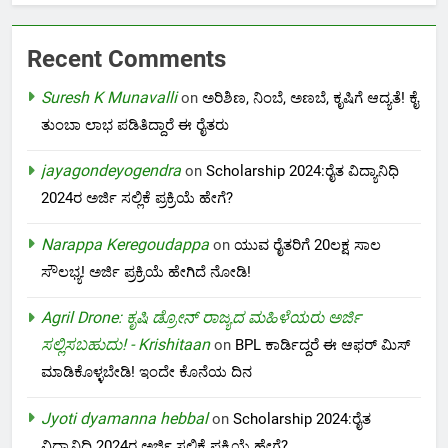
Recent Comments
Suresh K Munavalli
on
ಅರಿಶಿಣ, ನಿಂಬೆ, ಅಣಬೆ, ಕೃಷಿಗೆ ಆದ್ಯತೆ! ಕೈ
ತುಂಬಾ ಲಾಭ ಪಡಿತಿದ್ದಾರೆ ಈ ರೈತರು
jayagondeyogendra
on
Scholarship 2024:ರೈತ ವಿದ್ಯಾನಿಧಿ
2024ರ ಅರ್ಜಿ ಸಲ್ಲಿಕೆ ಪ್ರಕ್ರಿಯೆ ಹೇಗೆ?
Narappa Keregoudappa
on
ಯುವ ರೈತರಿಗೆ 20ಲಕ್ಷ ಸಾಲ
ಸೌಲಭ್ಯ! ಅರ್ಜಿ ಪ್ರಕ್ರಿಯೆ ಹೇಗಿದೆ ನೋಡಿ!
Agril Drone: ಕೃಷಿ ಡ್ರೋನ್ ರಾಜ್ಯದ ಮಹಿಳೆಯರು ಅರ್ಜಿ
ಸಲ್ಲಿಸಬಹುದು! - Krishitaan
on
BPL ಕಾರ್ಡಿದ್ದರೆ ಈ ಆಫರ್ ಮಿಸ್
ಮಾಡಿಕೊಳ್ಳಬೇಡಿ! ಇಂದೇ ಕೊನೆಯ ದಿನ
Jyoti dyamanna hebbal
on
Scholarship 2024:ರೈತ
ವಿದ್ಯಾನಿಧಿ 2024ರ ಅರ್ಜಿ ಸಲ್ಲಿಕೆ ಪ್ರಕ್ರಿಯೆ ಹೇಗೆ?