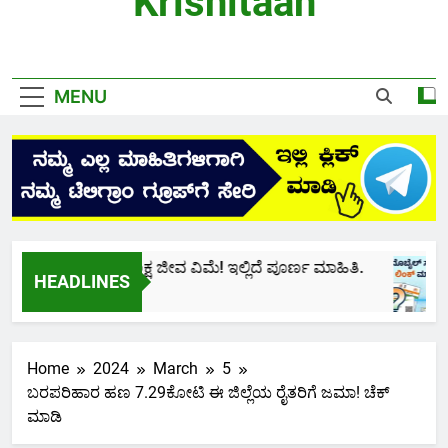
Krishitaan
MENU
ಕೇವಲ ₹436ಕ್ಕೆ ₹2 ಲಕ್ಷ ಜೀವ ವಿಮೆ! ಇಲ್ಲಿದೆ ಪೂರ್ಣ ಮಾಹಿತಿ.
HEADLINES
2 Months Ago
Home
2024
March
5
ಬರಪರಿಹಾರ ಹಣ 7.29ಕೋಟಿ ಈ ಜಿಲ್ಲೆಯ ರೈತರಿಗೆ ಜಮಾ! ಚೆಕ್
ಮಾಡಿ