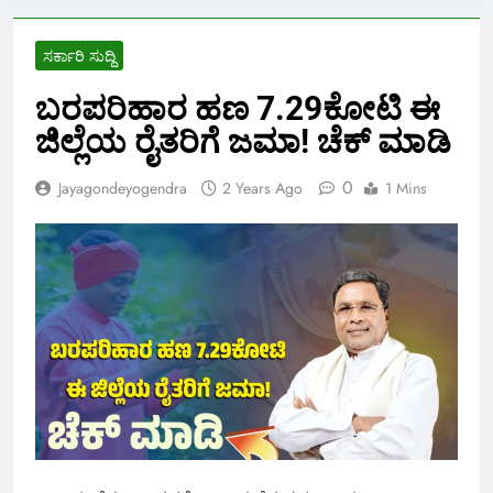
ಸರ್ಕಾರಿ ಸುದ್ದಿ
ಬರಪರಿಹಾರ ಹಣ 7.29ಕೋಟಿ ಈ
ಜಿಲ್ಲೆಯ ರೈತರಿಗೆ ಜಮಾ! ಚೆಕ್ ಮಾಡಿ
0
Jayagondeyogendra
2 Years Ago
1 Mins