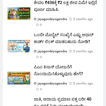
ಕೇವಲ ₹436ಕ್ಕೆ ₹2 ಲಕ್ಷ ಜೀವ ವಿಮೆ! ಇಲ್ಲಿದೆ
ಪೂರ್ಣ ಮಾಹಿತಿ.
jayagondeyogendra
2 months ago
0
ಒಂದೇ ಮೊಬೈಲ್ ಸಂಖ್ಯೆಗೆ ಎಷ್ಟು ಆಧಾರ್
ಕಾರ್ಡ್ ಲಿಂಕ್ ಮಾಡಬಹುದು ನೋಡಿ?
jayagondeyogendra
2 months ago
0
ಪಿಎಂ ಕಿಸಾನ್ ಯೋಜನೆಗೆ
ನೊಂದಾಯಿಸಿಕೊಳ್ಳುವುದು ಹೇಗೆ?
jayagondeyogendra
2 months ago
0
ಜಾತಿ, ಆದಾಯ ಪ್ರಮಾಣ ಪತ್ರ ಬರೀ 40