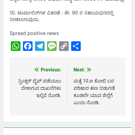
10. ಟಾರ್ಪಾಲಿನ್‌ಗಳ ವಿತರಣೆ : ಶೇ. 90 ರ ಸಹಾಯಧನದಲ್ಲಿ
ನೀಡಲಾಗುವುದು.
Spread positive news
WhatsApp
Facebook
Telegram
Message
Copy
Share
Link
Previous:
Next:
Post
navigation
ಸ್ಪಿಂಕ್ಲರ್ ಪೈಪ್ ಪಡೆಯಲು
ಮತ್ತೆ 10.೫ ಕೋಟಿ ಬರ
ಬೇಕಾಗುವ ದಾಖಲೆಗಳು
ಪರಿಹಾರ ಹಣ ಬಿಡುಗಡೆ
ಇಲ್ಲಿವೆ ನೋಡಿ.
ಕೂಡಲೇ ಯಾವ ಜಿಲ್ಲೆಗೆ
ಎಂದು ನೋಡಿ.