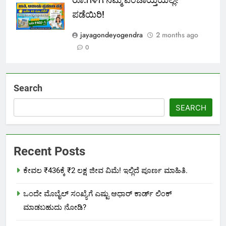
ರೂ.ಗಳಿಗೆ ನಿಮ್ಮ ಪಂಚಾಯ್ತಿಯಲ್ಲೇ
ಪಡೆಯಿರಿ!
jayagondeyogendra
2 months ago
0
Search
SEARCH
Recent Posts
ಕೇವಲ ₹436ಕ್ಕೆ ₹2 ಲಕ್ಷ ಜೀವ ವಿಮೆ! ಇಲ್ಲಿದೆ ಪೂರ್ಣ ಮಾಹಿತಿ.
ಒಂದೇ ಮೊಬೈಲ್ ಸಂಖ್ಯೆಗೆ ಎಷ್ಟು ಆಧಾರ್ ಕಾರ್ಡ್ ಲಿಂಕ್
ಮಾಡಬಹುದು ನೋಡಿ?