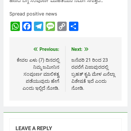
ಹಣದ ಬಗ್ಗೆ ಸಂಪೂರ್ಣ ಮಾಹಿತಿಯೂ ನಿಮಗೆ ಸಿಗುತ್ತದೆ..
Spread positive news
WhatsApp
Facebook
Telegram
Message
Copy
Share
Link
Previous:
Next:
Post
navigation
ಕೇವಲ ಏಳು (7) ದಿನದಲ್ಲಿ
ಜನೆವರಿ 21 ರಿಂದ 23
ನಿಮ್ಮ ಜಮೀನಿನ
ರವರೆಗೆ ವಿಜಾಪುರದಲ್ಲಿ
ಸಂಪೂರ್ಣ ಮಾಲಿಕತ್ವ
ಬ್ರಹತ್ ಕೃಷಿ ಮೇಳ ಏನೆಲ್ಲಾ
ಪಡೆಯುವುದು ಹೇಗೆ
ವಿಶೇಷತೆ ಇದೆ ಎಂದು
ಎಂದು ಇಲ್ಲಿದೆ ನೋಡಿ.
ನೋಡಿ.
LEAVE A REPLY