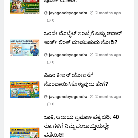
ಪೂರ್ಣ ಮಾಹಿತಿ.
jayagondeyogendra
2 months ago
0
ಒಂದೇ ಮೊಬೈಲ್ ಸಂಖ್ಯೆಗೆ ಎಷ್ಟು ಆಧಾರ್
ಕಾರ್ಡ್ ಲಿಂಕ್ ಮಾಡಬಹುದು ನೋಡಿ?
jayagondeyogendra
2 months ago
0
ಪಿಎಂ ಕಿಸಾನ್ ಯೋಜನೆಗೆ
ನೊಂದಾಯಿಸಿಕೊಳ್ಳುವುದು ಹೇಗೆ?
jayagondeyogendra
2 months ago
0
ಜಾತಿ, ಆದಾಯ ಪ್ರಮಾಣ ಪತ್ರ ಬರೀ 40
ರೂ.ಗಳಿಗೆ ನಿಮ್ಮ ಪಂಚಾಯ್ತಿಯಲ್ಲೇ
ಪಡೆಯಿರಿ!