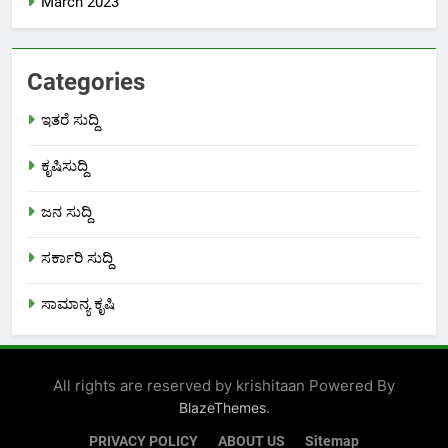
March 2023
Categories
ಇತರೆ ಸುದ್ದಿ
ಕೃಷಿಸುದ್ದಿ
ಜನ ಸುದ್ದಿ
ಸರ್ಕಾರಿ ಸುದ್ದಿ
ಸಾಮಾನ್ಯ ಕೃಷಿ
All rights are reserved by krishitaan Powered By
.
BlazeThemes
PRIVACY POLICY
ABOUT US
Sitemap