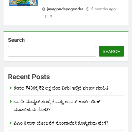
jayagondeyogendra
2 months ago
0
Search
SEARCH
Recent Posts
ಕೇವಲ ₹436ಕ್ಕೆ ₹2 ಲಕ್ಷ ಜೀವ ವಿಮೆ! ಇಲ್ಲಿದೆ ಪೂರ್ಣ ಮಾಹಿತಿ.
ಒಂದೇ ಮೊಬೈಲ್ ಸಂಖ್ಯೆಗೆ ಎಷ್ಟು ಆಧಾರ್ ಕಾರ್ಡ್ ಲಿಂಕ್
ಮಾಡಬಹುದು ನೋಡಿ?
ಪಿಎಂ ಕಿಸಾನ್ ಯೋಜನೆಗೆ ನೊಂದಾಯಿಸಿಕೊಳ್ಳುವುದು ಹೇಗೆ?